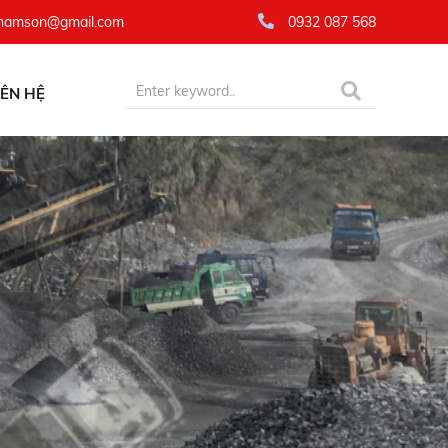
namson@gmail.com
0932 087 568
IÊN HỆ