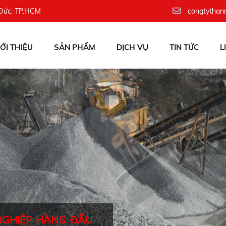
 Đức, TP.HCM
congtythan
IỚI THIỆU
SẢN PHẨM
DỊCH VỤ
TIN TỨC
L
NGHIỆP HÀNG ĐẦU