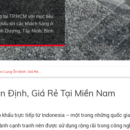
p tại TP.HCM với mục tiêu
khẩu tới các khách hàng ở
h Dương, Tây Ninh, Bình
An…
n Cung Ổn Định, Giá Rẻ...
n Định, Giá Rẻ Tại Miền Nam
 khẩu trực tiếp từ Indonesia – một trong những quốc gia 
thành cạnh tranh nên được sử dụng rộng rãi trong công ng