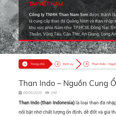
TẠI VIỆT NAM
Công ty TNHH Than Nam Sơn
được thành lậ
là cung cấp than đá Quảng Ninh và than nhập 
khu vực phía Nam như TP.HCM, Đồng Nai, Bìn
Thuận, Vũng Tàu, Cần Thơ, An Giang, Long 
Trang chủ
Dịch vụ
Than Indo – Nguồ
Than Indo – Nguồn Cung Ổ
06/05/2026
199
Than Indo (than Indonesia)
là loại than đá nhập
nổi bật nhờ chất lượng ổn định, dễ đốt và giá 