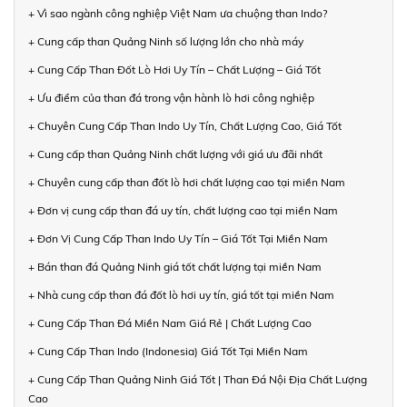
+ Vì sao ngành công nghiệp Việt Nam ưa chuộng than Indo?
+ Cung cấp than Quảng Ninh số lượng lớn cho nhà máy
+ Cung Cấp Than Đốt Lò Hơi Uy Tín – Chất Lượng – Giá Tốt
+ Ưu điểm của than đá trong vận hành lò hơi công nghiệp
+ Chuyên Cung Cấp Than Indo Uy Tín, Chất Lượng Cao, Giá Tốt
+ Cung cấp than Quảng Ninh chất lượng với giá ưu đãi nhất
+ Chuyên cung cấp than đốt lò hơi chất lượng cao tại miền Nam
+ Đơn vị cung cấp than đá uy tín, chất lượng cao tại miền Nam
+ Đơn Vị Cung Cấp Than Indo Uy Tín – Giá Tốt Tại Miền Nam
+ Bán than đá Quảng Ninh giá tốt chất lượng tại miền Nam
+ Nhà cung cấp than đá đốt lò hơi uy tín, giá tốt tại miền Nam
+ Cung Cấp Than Đá Miền Nam Giá Rẻ | Chất Lượng Cao
+ Cung Cấp Than Indo (Indonesia) Giá Tốt Tại Miền Nam
+ Cung Cấp Than Quảng Ninh Giá Tốt | Than Đá Nội Địa Chất Lượng
Cao