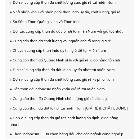
+ Đơn vị cung cấp than đá chất lượng cao, giá rẻ tại miền Nam
+ Nhà nhập khẩu và phân phối than Indo uy tín, chất lượng, giá rẻ
+ So Sánh Than Quảng Ninh và Than Indo
+ Đối tác cung cấp than đá đốt lò hơi tại miền Nam với giá tốt nhất
+ Cung cấp than đá chất lượng với nguồn gốc rõ ràng, giá rẻ
+ Chuyên cung cấp than Indo uy tín, giá tốt tại Miền Nam
+ Cung cấp than đá Quảng Ninh sỉ lẻ với giá rẻ, giao hàng tận nơi
+ Địa chỉ cung cấp than đá đốt lò hơi uy tín nhất tại miền Nam
+ Đơn vị cung cấp than đá chất lượng cao, giá rẻ kv phía Nam
+ Bán than đá Indonesia nhập khẩu giá rẻ tại miền Nam
+ Cung cấp than đá Quảng Ninh chất lượng giá rẻ các loại
+ Cung cấp than đá đốt lò hơi tại miền Nam [GIÁ RẺ & CHẤT LƯỢNG]
+ Đơn vị cung cấp than đá giá tốt, chất lượng ổn định, giao hàng
nhanh
+ Than Indonesia - Lựa chọn hàng đầu cho các ngành công nghiệp