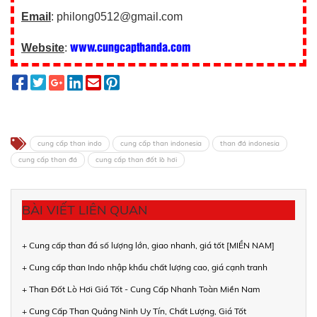
Email
: philong0512@gmail.com
www.cungcapthanda.com
Website
:
cung cấp than indo
cung cấp than indonesia
than đá indonesia
cung cấp than đá
cung cấp than đốt lò hơi
BÀI VIẾT LIÊN QUAN
+ Cung cấp than đá số lượng lớn, giao nhanh, giá tốt [MIỀN NAM]
+ Cung cấp than Indo nhập khẩu chất lượng cao, giá cạnh tranh
+ Than Đốt Lò Hơi Giá Tốt - Cung Cấp Nhanh Toàn Miền Nam
+ Cung Cấp Than Quảng Ninh Uy Tín, Chất Lượng, Giá Tốt