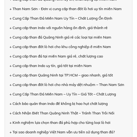
+ Than Nam Sơn - Đơn vị cung cấp than đốt lò hơi uy tín miền Nam
+ Cung Cấp Than Đá Miền Nam Uy Tín – Chất Lượng Ổn Định
+ Cung cấp than Indo với nguồn hàng ổn định, giá thành rẻ
+ Cung cấp than đá Quảng Ninh giá rẻ các loại tại miền Nam
+ Cung cấp than đốt lò hơi cho khu công nghiệp ở miền Nam
+ Cung cấp than đá tại miền Nam giá rẻ, chất lượng cao
+ Cung cấp than Indo uy tín, giá tốt tại miền Nam
+ Cung cấp than Quảng Ninh tại TP.HCM – giao nhanh, giá tốt
+ Cung cấp than đốt lò hơi cho nhà máy dệt nhuộm – Than Nam Sơn
+ Cung Cấp Than Đá Miền Nam – Uy Tín – Giá Tốt – Chất Lượng
+ Cách bảo quản than Indo để không bị hao hụt chất lượng
+ Cách Nhận Biết Than Quảng Ninh Thật – Tránh Than Trôi Nổi
+ Kinh nghiệm lựa chọn than đá phù hợp cho từng loại lò hơi
+ Tại sao doanh nghiệp Việt Nam vẫn ưu tiên sử dụng than đá?