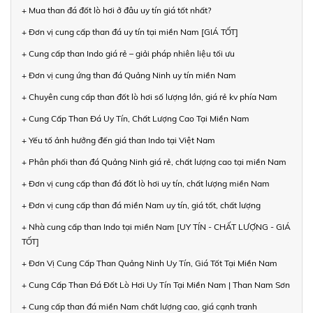
+ Mua than đá đốt lò hơi ở đâu uy tín giá tốt nhất?
+ Đơn vị cung cấp than đá uy tín tại miền Nam [GIÁ TỐT]
+ Cung cấp than Indo giá rẻ – giải pháp nhiên liệu tối ưu
+ Đơn vị cung ứng than đá Quảng Ninh uy tín miền Nam
+ Chuyên cung cấp than đốt lò hơi số lượng lớn, giá rẻ kv phía Nam
+ Cung Cấp Than Đá Uy Tín, Chất Lượng Cao Tại Miền Nam
+ Yếu tố ảnh hưởng đến giá than Indo tại Việt Nam
+ Phân phối than đá Quảng Ninh giá rẻ, chất lượng cao tại miền Nam
+ Đơn vị cung cấp than đá đốt lò hơi uy tín, chất lượng miền Nam
+ Đơn vị cung cấp than đá miền Nam uy tín, giá tốt, chất lượng
+ Nhà cung cấp than Indo tại miền Nam [UY TÍN - CHẤT LƯỢNG - GIÁ
TỐT]
+ Đơn Vị Cung Cấp Than Quảng Ninh Uy Tín, Giá Tốt Tại Miền Nam
+ Cung Cấp Than Đá Đốt Lò Hơi Uy Tín Tại Miền Nam | Than Nam Sơn
+ Cung cấp than đá miền Nam chất lượng cao, giá cạnh tranh