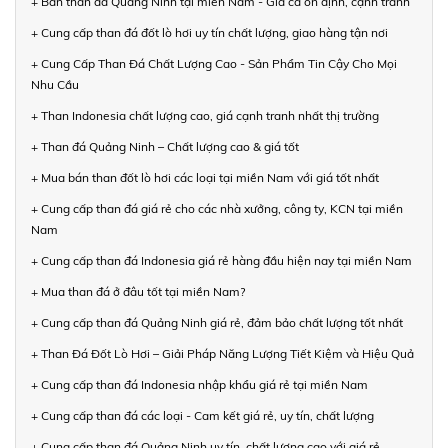
+ Bán than đá Quảng Ninh tại miền Nam - Giá cả ổn định, cạnh tranh
+ Cung cấp than đá đốt lò hơi uy tín chất lượng, giao hàng tận nơi
+ Cung Cấp Than Đá Chất Lượng Cao - Sản Phẩm Tin Cậy Cho Mọi
Nhu Cầu
+ Than Indonesia chất lượng cao, giá cạnh tranh nhất thị trường
+ Than đá Quảng Ninh – Chất lượng cao & giá tốt
+ Mua bán than đốt lò hơi các loại tại miền Nam với giá tốt nhất
+ Cung cấp than đá giá rẻ cho các nhà xưởng, công ty, KCN tại miền
Nam
+ Cung cấp than đá Indonesia giá rẻ hàng đầu hiện nay tại miền Nam
+ Mua than đá ở đâu tốt tại miền Nam?
+ Cung cấp than đá Quảng Ninh giá rẻ, đảm bảo chất lượng tốt nhất
+ Than Đá Đốt Lò Hơi – Giải Pháp Năng Lượng Tiết Kiệm và Hiệu Quả
+ Cung cấp than đá Indonesia nhập khẩu giá rẻ tại miền Nam
+ Cung cấp than đá các loại - Cam kết giá rẻ, uy tín, chất lượng
+ Cung cấp than đá Quảng Ninh uy tín, chất lượng cao với giá rẻ