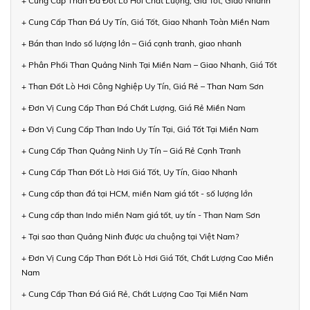
+ Cung Cấp Than Đá Đốt Lò Hơi Chất Lượng, Giá Tốt, Giao Nhanh
+ Cung Cấp Than Đá Uy Tín, Giá Tốt, Giao Nhanh Toàn Miền Nam
+ Bán than Indo số lượng lớn – Giá cạnh tranh, giao nhanh
+ Phân Phối Than Quảng Ninh Tại Miền Nam – Giao Nhanh, Giá Tốt
+ Than Đốt Lò Hơi Công Nghiệp Uy Tín, Giá Rẻ – Than Nam Sơn
+ Đơn Vị Cung Cấp Than Đá Chất Lượng, Giá Rẻ Miền Nam
+ Đơn Vị Cung Cấp Than Indo Uy Tín Tại, Giá Tốt Tại Miền Nam
+ Cung Cấp Than Quảng Ninh Uy Tín – Giá Rẻ Cạnh Tranh
+ Cung Cấp Than Đốt Lò Hơi Giá Tốt, Uy Tín, Giao Nhanh
+ Cung cấp than đá tại HCM, miền Nam giá tốt - số lượng lớn
+ Cung cấp than Indo miền Nam giá tốt, uy tín - Than Nam Sơn
+ Tại sao than Quảng Ninh được ưa chuộng tại Việt Nam?
+ Đơn Vị Cung Cấp Than Đốt Lò Hơi Giá Tốt, Chất Lượng Cao Miền
Nam
+ Cung Cấp Than Đá Giá Rẻ, Chất Lượng Cao Tại Miền Nam