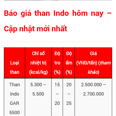
Báo giá than Indo hôm nay –
Cập nhật mới nhất
Chỉ số
Độ
Độ
Giá
Loại
nhiệt trị
tro
ẩm
(VNĐ/tấn)
(
tham
than
(kcal/kg)
(%)
(%)
khảo
)
Than
5.300 –
15
20
2.500.000 –
Indo
5.500
–
–
2.700.000
GAR
20
25
5500