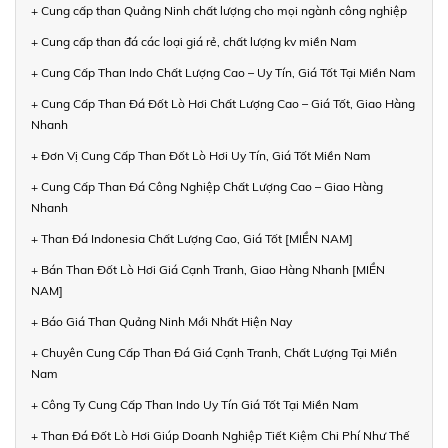
+ Cung cấp than Quảng Ninh chất lượng cho mọi ngành công nghiệp
+ Cung cấp than đá các loại giá rẻ, chất lượng kv miền Nam
+ Cung Cấp Than Indo Chất Lượng Cao – Uy Tín, Giá Tốt Tại Miền Nam
+ Cung Cấp Than Đá Đốt Lò Hơi Chất Lượng Cao – Giá Tốt, Giao Hàng
Nhanh
+ Đơn Vị Cung Cấp Than Đốt Lò Hơi Uy Tín, Giá Tốt Miền Nam
+ Cung Cấp Than Đá Công Nghiệp Chất Lượng Cao – Giao Hàng
Nhanh
+ Than Đá Indonesia Chất Lượng Cao, Giá Tốt [MIỀN NAM]
+ Bán Than Đốt Lò Hơi Giá Cạnh Tranh, Giao Hàng Nhanh [MIỀN
NAM]
+ Báo Giá Than Quảng Ninh Mới Nhất Hiện Nay
+ Chuyên Cung Cấp Than Đá Giá Cạnh Tranh, Chất Lượng Tại Miền
Nam
+ Công Ty Cung Cấp Than Indo Uy Tín Giá Tốt Tại Miền Nam
+ Than Đá Đốt Lò Hơi Giúp Doanh Nghiệp Tiết Kiệm Chi Phí Như Thế