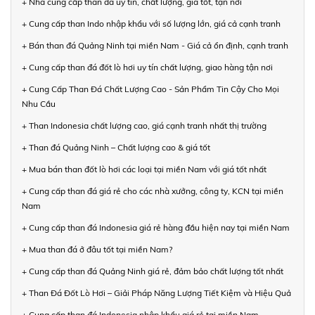
+ Nhà cung cấp than đá uy tín, chất lượng, giá tốt, tận nơi
+ Cung cấp than Indo nhập khẩu với số lượng lớn, giá cả cạnh tranh
+ Bán than đá Quảng Ninh tại miền Nam - Giá cả ổn định, cạnh tranh
+ Cung cấp than đá đốt lò hơi uy tín chất lượng, giao hàng tận nơi
+ Cung Cấp Than Đá Chất Lượng Cao - Sản Phẩm Tin Cậy Cho Mọi
Nhu Cầu
+ Than Indonesia chất lượng cao, giá cạnh tranh nhất thị trường
+ Than đá Quảng Ninh – Chất lượng cao & giá tốt
+ Mua bán than đốt lò hơi các loại tại miền Nam với giá tốt nhất
+ Cung cấp than đá giá rẻ cho các nhà xưởng, công ty, KCN tại miền
Nam
+ Cung cấp than đá Indonesia giá rẻ hàng đầu hiện nay tại miền Nam
+ Mua than đá ở đâu tốt tại miền Nam?
+ Cung cấp than đá Quảng Ninh giá rẻ, đảm bảo chất lượng tốt nhất
+ Than Đá Đốt Lò Hơi – Giải Pháp Năng Lượng Tiết Kiệm và Hiệu Quả
+ Cung cấp than đá Indonesia nhập khẩu giá rẻ tại miền Nam