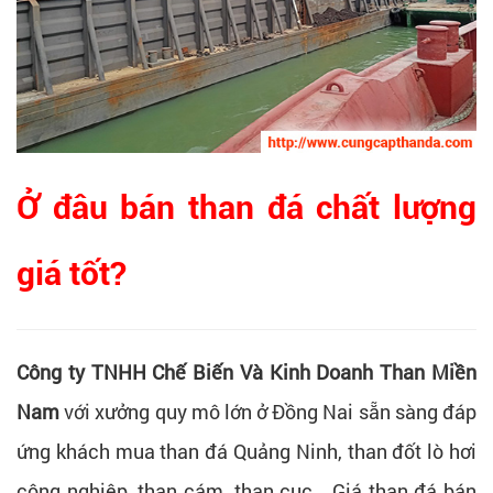
Ở đâu bán than đá chất lượng
giá tốt?
Công ty TNHH Chế Biến Và Kinh Doanh Than Miền
Nam
với xưởng quy mô lớn ở Đồng Nai sẵn sàng đáp
ứng khách mua than đá Quảng Ninh, than đốt lò hơi
công nghiệp, than cám, than cục… Giá than đá bán