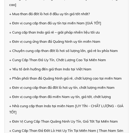
cao]
+ Mua than đá đốt lò hơi ở đâu uy tín giá tốt nhất?
+ Đơn vị cung cấp than đá uy tín tại miền Nam [GIÁ TỐT]
+ Cung cấp than Indo giá rẻ – giải pháp nhiên liệu tối ưu
+ Đơn vị cung ứng than đá Quảng Ninh uy tín miền Nam
+ Chuyên cung cấp than đốt lò hơi số lượng lớn, giá rẻ kv phía Nam
+ Cung Cấp Than Đá Uy Tín, Chất Lượng Cao Tại Miền Nam
+ Yếu tố ảnh hưởng đến giá than Indo tại Việt Nam
+ Phân phối than đá Quảng Ninh giá rẻ, chất lượng cao tại miền Nam
+ Đơn vị cung cấp than đá đốt lò hơi uy tín, chất lượng miền Nam
+ Đơn vị cung cấp than đá miền Nam uy tín, giá tốt, chất lượng
+ Nhà cung cấp than Indo tại miền Nam [UY TÍN - CHẤT LƯỢNG - GIÁ
TỐT]
+ Đơn Vị Cung Cấp Than Quảng Ninh Uy Tín, Giá Tốt Tại Miền Nam
+ Cung Cấp Than Đá Đốt Lò Hơi Uy Tín Tại Miền Nam | Than Nam Sơn