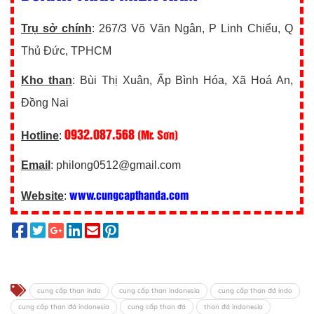
Trụ sở chính
: 267/3 Võ Văn Ngân, P Linh Chiểu, Q
Thủ Đức, TPHCM
Kho than
: Bùi Thị Xuân, Ấp Bình Hóa, Xã Hoá An,
Đồng Nai
0932.087.568
(Mr. Sơn)
Hotline
:
Email
: philong0512@gmail.com
www.cungcapthanda.com
Website
:
cung cấp than indo
cung cấp than indonesia
cung cấp than đá indo
cung cấp than đá indonesia
cung cấp than đá
than đá indonesia