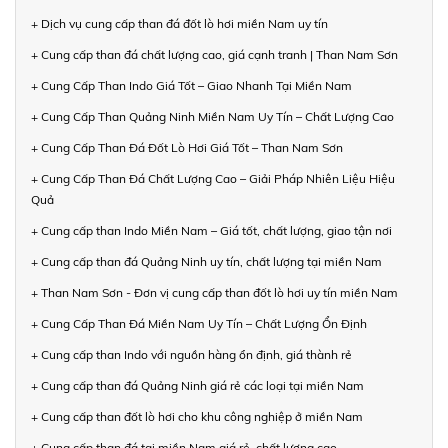
+ Dịch vụ cung cấp than đá đốt lò hơi miền Nam uy tín
+ Cung cấp than đá chất lượng cao, giá cạnh tranh | Than Nam Sơn
+ Cung Cấp Than Indo Giá Tốt – Giao Nhanh Tại Miền Nam
+ Cung Cấp Than Quảng Ninh Miền Nam Uy Tín – Chất Lượng Cao
+ Cung Cấp Than Đá Đốt Lò Hơi Giá Tốt – Than Nam Sơn
+ Cung Cấp Than Đá Chất Lượng Cao – Giải Pháp Nhiên Liệu Hiệu
Quả
+ Cung cấp than Indo Miền Nam – Giá tốt, chất lượng, giao tận nơi
+ Cung cấp than đá Quảng Ninh uy tín, chất lượng tại miền Nam
+ Than Nam Sơn - Đơn vị cung cấp than đốt lò hơi uy tín miền Nam
+ Cung Cấp Than Đá Miền Nam Uy Tín – Chất Lượng Ổn Định
+ Cung cấp than Indo với nguồn hàng ổn định, giá thành rẻ
+ Cung cấp than đá Quảng Ninh giá rẻ các loại tại miền Nam
+ Cung cấp than đốt lò hơi cho khu công nghiệp ở miền Nam
+ Cung cấp than đá tại miền Nam giá rẻ, chất lượng cao