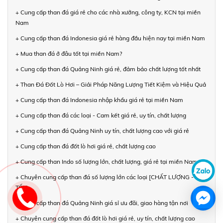
+ Cung cấp than đá giá rẻ cho các nhà xưởng, công ty, KCN tại miền
Nam
+ Cung cấp than đá Indonesia giá rẻ hàng đầu hiện nay tại miền Nam
+ Mua than đá ở đâu tốt tại miền Nam?
+ Cung cấp than đá Quảng Ninh giá rẻ, đảm bảo chất lượng tốt nhất
+ Than Đá Đốt Lò Hơi – Giải Pháp Năng Lượng Tiết Kiệm và Hiệu Quả
+ Cung cấp than đá Indonesia nhập khẩu giá rẻ tại miền Nam
+ Cung cấp than đá các loại - Cam kết giá rẻ, uy tín, chất lượng
+ Cung cấp than đá Quảng Ninh uy tín, chất lượng cao với giá rẻ
+ Cung cấp than đá đốt lò hơi giá rẻ, chất lượng cao
+ Cung cấp than Indo số lượng lớn, chất lượng, giá rẻ tại miền Nam
+ Chuyên cung cấp than đá số lượng lớn các loại [CHẤT LƯỢNG - GIÁ
TỐT]
+ Cung cấp than đá Quảng Ninh giá sỉ ưu đãi, giao hàng tận nơi
+ Chuyên cung cấp than đá đốt lò hơi giá rẻ, uy tín, chất lượng cao