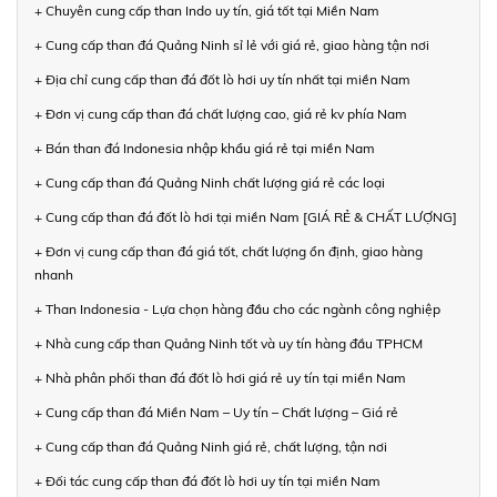
+ Chuyên cung cấp than Indo uy tín, giá tốt tại Miền Nam
+ Cung cấp than đá Quảng Ninh sỉ lẻ với giá rẻ, giao hàng tận nơi
+ Địa chỉ cung cấp than đá đốt lò hơi uy tín nhất tại miền Nam
+ Đơn vị cung cấp than đá chất lượng cao, giá rẻ kv phía Nam
+ Bán than đá Indonesia nhập khẩu giá rẻ tại miền Nam
+ Cung cấp than đá Quảng Ninh chất lượng giá rẻ các loại
+ Cung cấp than đá đốt lò hơi tại miền Nam [GIÁ RẺ & CHẤT LƯỢNG]
+ Đơn vị cung cấp than đá giá tốt, chất lượng ổn định, giao hàng
nhanh
+ Than Indonesia - Lựa chọn hàng đầu cho các ngành công nghiệp
+ Nhà cung cấp than Quảng Ninh tốt và uy tín hàng đầu TPHCM
+ Nhà phân phối than đá đốt lò hơi giá rẻ uy tín tại miền Nam
+ Cung cấp than đá Miền Nam – Uy tín – Chất lượng – Giá rẻ
+ Cung cấp than đá Quảng Ninh giá rẻ, chất lượng, tận nơi
+ Đối tác cung cấp than đá đốt lò hơi uy tín tại miền Nam