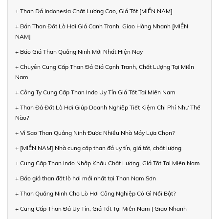
+ Than Đá Indonesia Chất Lượng Cao, Giá Tốt [MIỀN NAM]
+ Bán Than Đốt Lò Hơi Giá Cạnh Tranh, Giao Hàng Nhanh [MIỀN
NAM]
+ Báo Giá Than Quảng Ninh Mới Nhất Hiện Nay
+ Chuyên Cung Cấp Than Đá Giá Cạnh Tranh, Chất Lượng Tại Miền
Nam
+ Công Ty Cung Cấp Than Indo Uy Tín Giá Tốt Tại Miền Nam
+ Than Đá Đốt Lò Hơi Giúp Doanh Nghiệp Tiết Kiệm Chi Phí Như Thế
Nào?
+ Vì Sao Than Quảng Ninh Được Nhiều Nhà Máy Lựa Chọn?
+ [MIỀN NAM] Nhà cung cấp than đá uy tín, giá tốt, chất lượng
+ Cung Cấp Than Indo Nhập Khẩu Chất Lượng, Giá Tốt Tại Miền Nam
+ Báo giá than đốt lò hơi mới nhất tại Than Nam Sơn
+ Than Quảng Ninh Cho Lò Hơi Công Nghiệp Có Gì Nổi Bật?
+ Cung Cấp Than Đá Uy Tín, Giá Tốt Tại Miền Nam | Giao Nhanh