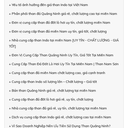
+ Yếu tố ảnh hưởng đến giá than Indo tại Việt Nam
+ Phân phối than đá Quảng Ninh giá rẻ, chất lượng cao tại miền Nam
+ Đơn vị cung cấp than đá đốt lò hơi uy tín, chất lượng miền Nam
+ Đơn vị cung cấp than đá miền Nam uy tín, giá tốt, chất lượng
+ Nhà cung cấp than Indo tại miền Nam [UY TÍN - CHẤT LƯỢNG - GIÁ
TỐT]
+ Đơn Vị Cung Cấp Than Quảng Ninh Uy Tín, Giá Tốt Tại Miền Nam
+ Cung Cấp Than Đá Đốt Lò Hơi Uy Tín Tại Miền Nam | Than Nam Sơn
+ Cung cấp than đá miền Nam chất lượng cao, giá cạnh tranh
+ Cung cấp than Indo số lượng lớn – Chất lượng – Giá tốt
+ Bán than Quảng Ninh giá rẻ, chất lượng tại miền Nam
+ Cung cấp than đá đốt lò hơi giá rẻ, uy tín, chất lượng
+ Nhà cung cấp than đá giá rẻ, uy tín, chất lượng tại miền Nam
+ Dịch vụ cung cấp than Indo giá rẻ, chất lượng cao tại miền Nam
+ Vì Sao Doanh Nghiệp Nên Ưu Tiên Sử Dụng Than Quảng Ninh?