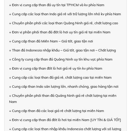
+ Đơn vị cung cấp than đá uy tín tại TPHCM và kv phía Nam
+ Cung cấp các loại than Indo giá rẻ với trữ lượng lớn nhỏ kv phía Nam
+ Chuyên phân phối các loại than Quảng Ninh giá rẻ, chất lượng cao
+ Đơn vị phân phối than đá đốt lò hơi uy tín giá rẻ tại miền Nam
+ Cung cấp than đá Miền Nam – Giá tốt, giao tận nơi
+ Than đá Indonesia nhập khẩu – Giá tốt, giao tận nơi – Chất lượng
+ Công ty cung cấp than đá Quảng Ninh uy tín khu vực phía Nam
+ Đơn vị cung cấp than đốt lò hơi giá rẻ uy tín kv phía Nam
+ Cung cấp các loại than đá giá rẻ, chất lượng cao tại miền Nam
+ Cung cấp than Indo sản lượng lớn, nhanh chóng, giao hàng tận nơi
+ Chuyên phân phối than đá Quảng Ninh giá rẻ chất lượng tại miền
Nam
+ Cung cấp than đá các loại giá rẻ chất lượng tại miền Nam
+ Đơn vị cung cấp than đá đốt lò hơi tại miền Nam [UY TÍN & GIÁ TỐT]
+ Cung cấp các loại than nhập khẩu Indonesia chất lượng với số lượng