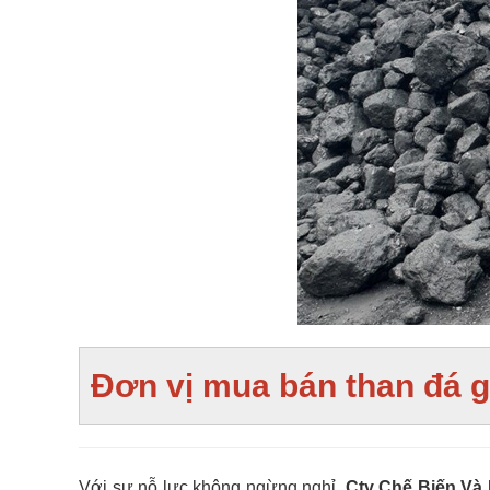
Đơn vị mua bán than đá g
Với sự nỗ lực không ngừng nghỉ,
Cty Chế Biến Và