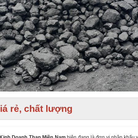
iá rẻ, chất lượng
 Kinh Doanh Than Miền Nam
hiện đang là đơn vị nhập khẩu 