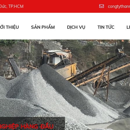
 Đức, TP.HCM
congtythan
IỚI THIỆU
SẢN PHẨM
DỊCH VỤ
TIN TỨC
L
NGHIỆP HÀNG ĐẦU