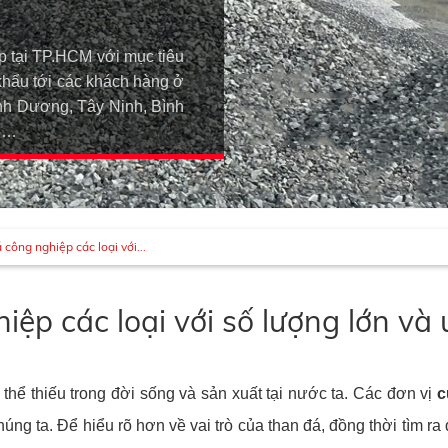
p tại TP.HCM với mục tiêu
khẩu tới các khách hàng ở
h Dương, Tây Ninh, Bình
An…
công nghiệp các loại với...
ệp các loại với số lượng lớn và 
 thể thiếu trong đời sống và sản xuất tại nước ta. Các đơn vị
c
úng ta. Để hiểu rõ hơn về vai trò của than đá, đồng thời tìm ra