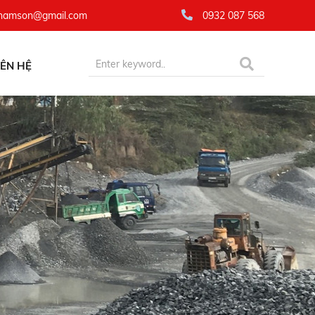
namson@gmail.com
0932 087 568
IÊN HỆ