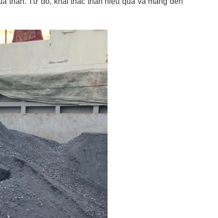
ủa than. Từ đó, khai thác than hiệu quả và mang đến