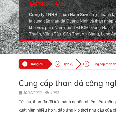
TẠI VIỆT NAM
Công ty TNHH Than Nam Sơn
được thành lậ
là cung cấp than đá Quảng Ninh và than nhập 
khu vực phía Nam như TP.HCM, Đồng Nai, Bìn
Thuận, Vũng Tàu, Cần Thơ, An Giang, Long 
Trang chủ
Dịch vụ
Cung cấp than đá 
Cung cấp than đá công nghi
30/10/2022
1082
Từ lâu, than đá đã trở thành nguồn nhiên liệu không
xuất hiện nhiều hơn, đáp ứng kịp thời nhu cầu của ch