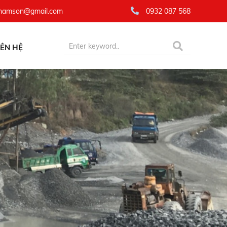
namson@gmail.com
0932 087 568
IÊN HỆ