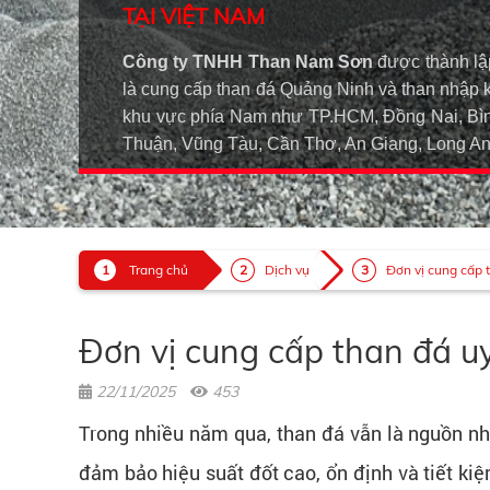
TẠI VIỆT NAM
Công ty TNHH Than Nam Sơn
được thành lậ
là cung cấp than đá Quảng Ninh và than nhập 
khu vực phía Nam như TP.HCM, Đồng Nai, Bìn
Thuận, Vũng Tàu, Cần Thơ, An Giang, Long 
Trang chủ
Dịch vụ
Đơn vị cung cấp t
Đơn vị cung cấp than đá uy
22/11/2025
453
Trong nhiều năm qua, than đá vẫn là nguồn nhi
đảm bảo hiệu suất đốt cao, ổn định và tiết kiệ