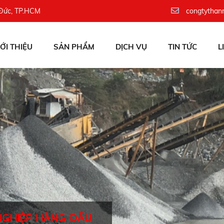
 Đức, TP.HCM
congtythan
IỚI THIỆU
SẢN PHẨM
DỊCH VỤ
TIN TỨC
L
NGHIỆP HÀNG ĐẦU