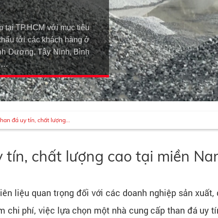
p tại TP.HCM với mục tiêu
khẩu tới các khách hàng ở
h Dương, Tây Ninh, Bình
An…
han đá uy tín, chất lượng...
 tín, chất lượng cao tại miền N
ên liệu quan trọng đối với các doanh nghiệp sản xuất, 
m chi phí, việc lựa chọn một nhà cung cấp than đá uy tí