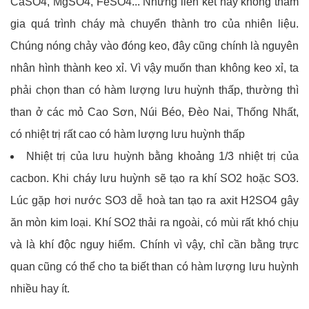
CaSO4, MgSO4, FeSO4... Những liên kết này không tham
gia quá trình cháy mà chuyển thành tro của nhiên liệu.
Chúng nóng chảy vào đóng keo, đây cũng chính là nguyên
nhân hình thành keo xỉ. Vì vậy muốn than không keo xỉ, ta
phải chọn than có hàm lượng lưu huỳnh thấp, thường thì
than ở các mỏ Cao Sơn, Núi Béo, Đèo Nai, Thống Nhất,
có nhiệt trị rất cao có hàm lượng lưu huỳnh thấp
Nhiệt trị của lưu huỳnh bằng khoảng 1/3 nhiệt trị của
cacbon. Khi cháy lưu huỳnh sẽ tạo ra khí SO2 hoặc SO3.
Lúc gặp hơi nước SO3 dễ hoà tan tạo ra axit H2SO4 gây
ăn mòn kim loại. Khí SO2 thải ra ngoài, có mùi rất khó chịu
và là khí độc nguy hiểm. Chính vì vậy, chỉ cần bằng trực
quan cũng có thể cho ta biết than có hàm lượng lưu huỳnh
nhiều hay ít.