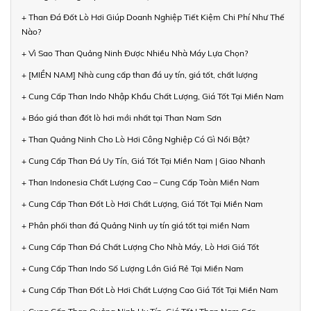
+ Than Đá Đốt Lò Hơi Giúp Doanh Nghiệp Tiết Kiệm Chi Phí Như Thế
Nào?
+ Vì Sao Than Quảng Ninh Được Nhiều Nhà Máy Lựa Chọn?
+ [MIỀN NAM] Nhà cung cấp than đá uy tín, giá tốt, chất lượng
+ Cung Cấp Than Indo Nhập Khẩu Chất Lượng, Giá Tốt Tại Miền Nam
+ Báo giá than đốt lò hơi mới nhất tại Than Nam Sơn
+ Than Quảng Ninh Cho Lò Hơi Công Nghiệp Có Gì Nổi Bật?
+ Cung Cấp Than Đá Uy Tín, Giá Tốt Tại Miền Nam | Giao Nhanh
+ Than Indonesia Chất Lượng Cao – Cung Cấp Toàn Miền Nam
+ Cung Cấp Than Đốt Lò Hơi Chất Lượng, Giá Tốt Tại Miền Nam
+ Phân phối than đá Quảng Ninh uy tín giá tốt tại miền Nam
+ Cung Cấp Than Đá Chất Lượng Cho Nhà Máy, Lò Hơi Giá Tốt
+ Cung Cấp Than Indo Số Lượng Lớn Giá Rẻ Tại Miền Nam
+ Cung Cấp Than Đốt Lò Hơi Chất Lượng Cao Giá Tốt Tại Miền Nam