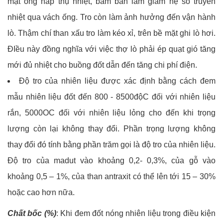
mặt ống hấp thụ nhiệt, bám bẩn làm giảm hệ số truyền
nhiệt qua vách ống. Tro còn làm ảnh hưởng đến vận hành
lò. Thậm chí than xấu tro làm kéo xỉ, trên bề mặt ghi lò hơi.
ĐIều này đồng nghĩa với việc thợ lò phải ép quạt gió tăng
mới đủ nhiệt cho buồng đốt dẫn đến tăng chi phí điện.
Độ tro của nhiên liệu được xác định bằng cách đem
mẫu nhiên liệu đốt đến 800 - 8500độC đối với nhiên liệu
rắn, 5000OC đối với nhiên liệu lỏng cho đến khi trọng
lượng còn lại không thay đổi. Phần trọng lượng không
thay đổi đó tính bằng phần trăm gọi là độ tro của nhiên liệu.
Độ tro của madut vào khoảng 0,2- 0,3%, của gỗ vào
khoảng 0,5 – 1%, của than antraxit có thể lên tới 15 – 30%
hoặc cao hơn nữa.
Chất bốc (%)
: Khi đem đốt nóng nhiên liệu trong điều kiện