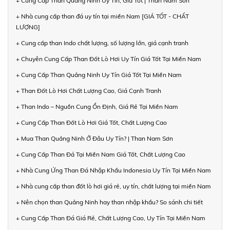
+ Cung Cấp Than Quảng Ninh Uy Tín, Giá Tốt | Than Nam Sơn
+ Nhà cung cấp than đá uy tín tại miền Nam [GIÁ TỐT - CHẤT
LƯỢNG]
+ Cung cấp than Indo chất lượng, số lượng lớn, giá cạnh tranh
+ Chuyên Cung Cấp Than Đốt Lò Hơi Uy Tín Giá Tốt Tại Miền Nam
+ Cung Cấp Than Quảng Ninh Uy Tín Giá Tốt Tại Miền Nam
+ Than Đốt Lò Hơi Chất Lượng Cao, Giá Cạnh Tranh
+ Than Indo – Nguồn Cung Ổn Định, Giá Rẻ Tại Miền Nam
+ Cung Cấp Than Đốt Lò Hơi Giá Tốt, Chất Lượng Cao
+ Mua Than Quảng Ninh Ở Đâu Uy Tín? | Than Nam Sơn
+ Cung Cấp Than Đá Tại Miền Nam Giá Tốt, Chất Lượng Cao
+ Nhà Cung Ứng Than Đá Nhập Khẩu Indonesia Uy Tín Tại Miền Nam
+ Nhà cung cấp than đốt lò hơi giá rẻ, uy tín, chất lượng tại miền Nam
+ Nên chọn than Quảng Ninh hay than nhập khẩu? So sánh chi tiết
+ Cung Cấp Than Đá Giá Rẻ, Chất Lượng Cao, Uy Tín Tại Miền Nam