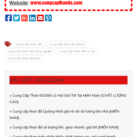
www.cungcapthanda.com
Website
:
cung cấp than đá
cung cấp than đá tphcm
cung cấp than đá công nghiệp
cung cấp than đốt lò hơi
cung cấp than đá indo
BÀI VIẾT LIÊN QUAN
+ Cung Cấp Than Đá Đốt Lò Hơi Giá Tốt Tại Miền Nam [CHẤT LƯỢNG
CAO]
+ Cung cấp than đá Quảng Ninh giá rẻ với số lượng lớn nhỏ [MIỀN
NAM]
+ Cung cấp than đá số lượng lớn, giao nhanh, giá tốt [MIỀN NAM]
+ Cung cấp than Indo nhập khẩu chất lượng cao, giá cạnh tranh