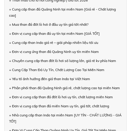
+ Than Indo cho lò hơi công nghiệp | Giá tốt 2026
+ Cung cấp than đá Quảng Ninh tại miền Nam [Giá rẻ - Chất lượng
cao]
+ Mua than đá đốt lò hơi ở đâu uy tín giá tốt nhất?
+ Đơn vị cung cấp than đá uy tín tại miền Nam [GIÁ TỐT]
+ Cung cấp than Indo giá rẻ – giải pháp nhiên liệu tối ưu
+ Đơn vị cung ứng than đá Quảng Ninh uy tín miền Nam
+ Chuyên cung cấp than đốt lò hơi số lượng lớn, giá rẻ kv phía Nam
+ Cung Cấp Than Đá Uy Tín, Chất Lượng Cao Tại Miền Nam
+ Yếu tố ảnh hưởng đến giá than Indo tại Việt Nam
+ Phân phối than đá Quảng Ninh giá rẻ, chất lượng cao tại miền Nam
+ Đơn vị cung cấp than đá đốt lò hơi uy tín, chất lượng miền Nam
+ Đơn vị cung cấp than đá miền Nam uy tín, giá tốt, chất lượng
+ Nhà cung cấp than Indo tại miền Nam [UY TÍN - CHẤT LƯỢNG - GIÁ
TỐT]
+ Đơn Vị Cung Cấp Than Quảng Ninh Uy Tín, Giá Tốt Tại Miền Nam