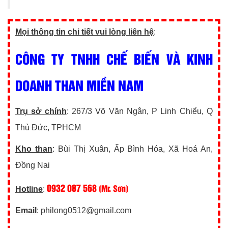
Mọi thông tin chi tiết vui lòng liên hệ
:
CÔNG TY TNHH CHẾ BIẾN VÀ KINH
DOANH THAN MIỀN NAM
Trụ sở chính
: 267/3 Võ Văn Ngân, P Linh Chiểu, Q
Thủ Đức, TPHCM
Kho than
: Bùi Thị Xuân, Ấp Bình Hóa, Xã Hoá An,
Đồng Nai
0932 087 568
(Mr. Sơn)
Hotline
:
Email
: philong0512@gmail.com