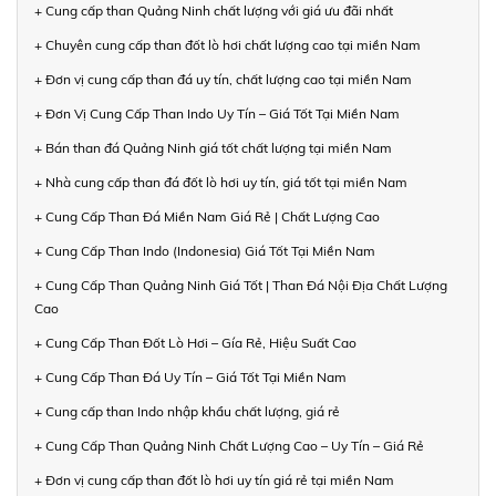
+ Cung cấp than Quảng Ninh chất lượng với giá ưu đãi nhất
+ Chuyên cung cấp than đốt lò hơi chất lượng cao tại miền Nam
+ Đơn vị cung cấp than đá uy tín, chất lượng cao tại miền Nam
+ Đơn Vị Cung Cấp Than Indo Uy Tín – Giá Tốt Tại Miền Nam
+ Bán than đá Quảng Ninh giá tốt chất lượng tại miền Nam
+ Nhà cung cấp than đá đốt lò hơi uy tín, giá tốt tại miền Nam
+ Cung Cấp Than Đá Miền Nam Giá Rẻ | Chất Lượng Cao
+ Cung Cấp Than Indo (Indonesia) Giá Tốt Tại Miền Nam
+ Cung Cấp Than Quảng Ninh Giá Tốt | Than Đá Nội Địa Chất Lượng
Cao
+ Cung Cấp Than Đốt Lò Hơi – Gía Rẻ, Hiệu Suất Cao
+ Cung Cấp Than Đá Uy Tín – Giá Tốt Tại Miền Nam
+ Cung cấp than Indo nhập khẩu chất lượng, giá rẻ
+ Cung Cấp Than Quảng Ninh Chất Lượng Cao – Uy Tín – Giá Rẻ
+ Đơn vị cung cấp than đốt lò hơi uy tín giá rẻ tại miền Nam