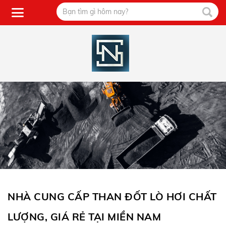
NHÀ CUNG CẤP THAN ĐỐT LÒ HƠI CHẤT
LƯỢNG, GIÁ RẺ TẠI MIỀN NAM