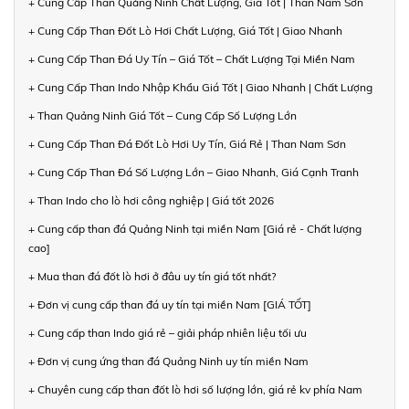
+ Cung Cấp Than Quảng Ninh Chất Lượng, Giá Tốt | Than Nam Sơn
+ Cung Cấp Than Đốt Lò Hơi Chất Lượng, Giá Tốt | Giao Nhanh
+ Cung Cấp Than Đá Uy Tín – Giá Tốt – Chất Lượng Tại Miền Nam
+ Cung Cấp Than Indo Nhập Khẩu Giá Tốt | Giao Nhanh | Chất Lượng
+ Than Quảng Ninh Giá Tốt – Cung Cấp Số Lượng Lớn
+ Cung Cấp Than Đá Đốt Lò Hơi Uy Tín, Giá Rẻ | Than Nam Sơn
+ Cung Cấp Than Đá Số Lượng Lớn – Giao Nhanh, Giá Cạnh Tranh
+ Than Indo cho lò hơi công nghiệp | Giá tốt 2026
+ Cung cấp than đá Quảng Ninh tại miền Nam [Giá rẻ - Chất lượng
cao]
+ Mua than đá đốt lò hơi ở đâu uy tín giá tốt nhất?
+ Đơn vị cung cấp than đá uy tín tại miền Nam [GIÁ TỐT]
+ Cung cấp than Indo giá rẻ – giải pháp nhiên liệu tối ưu
+ Đơn vị cung ứng than đá Quảng Ninh uy tín miền Nam
+ Chuyên cung cấp than đốt lò hơi số lượng lớn, giá rẻ kv phía Nam