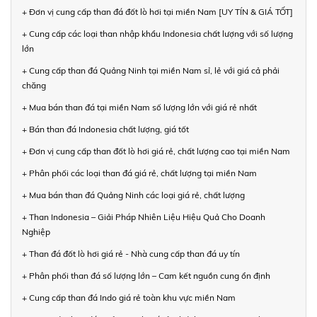
+ Đơn vị cung cấp than đá đốt lò hơi tại miền Nam [UY TÍN & GIÁ TỐT]
+ Cung cấp các loại than nhập khẩu Indonesia chất lượng với số lượng
lớn
+ Cung cấp than đá Quảng Ninh tại miền Nam sỉ, lẻ với giá cả phải
chăng
+ Mua bán than đá tại miền Nam số lượng lớn với giá rẻ nhất
+ Bán than đá Indonesia chất lượng, giá tốt
+ Đơn vị cung cấp than đốt lò hơi giá rẻ, chất lượng cao tại miền Nam
+ Phân phối các loại than đá giá rẻ, chất lượng tại miền Nam
+ Mua bán than đá Quảng Ninh các loại giá rẻ, chất lượng
+ Than Indonesia – Giải Pháp Nhiên Liệu Hiệu Quả Cho Doanh
Nghiệp
+ Than đá đốt lò hơi giá rẻ - Nhà cung cấp than đá uy tín
+ Phân phối than đá số lượng lớn – Cam kết nguồn cung ổn định
+ Cung cấp than đá Indo giá rẻ toàn khu vực miền Nam