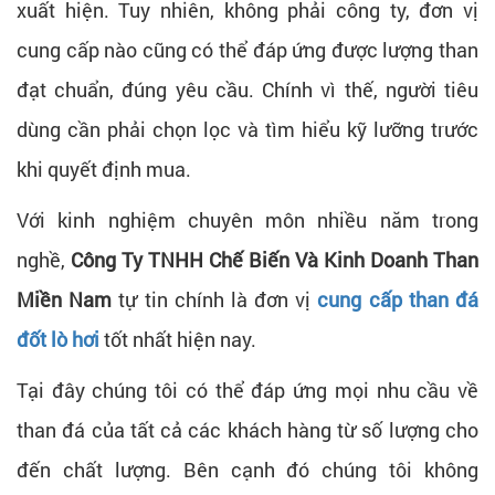
xuất hiện. Tuy nhiên, không phải công ty, đơn vị
cung cấp nào cũng có thể đáp ứng được lượng than
đạt chuẩn, đúng yêu cầu. Chính vì thế, người tiêu
dùng cần phải chọn lọc và tìm hiểu kỹ lưỡng trước
khi quyết định mua.
Với kinh nghiệm chuyên môn nhiều năm trong
nghề,
Công Ty TNHH Chế Biến Và Kinh Doanh Than
Miền Nam
tự tin chính là đơn vị
cung cấp than đá
đốt lò hơi
tốt nhất hiện nay.
Tại đây chúng tôi có thể đáp ứng mọi nhu cầu về
than đá của tất cả các khách hàng từ số lượng cho
đến chất lượng. Bên cạnh đó chúng tôi không