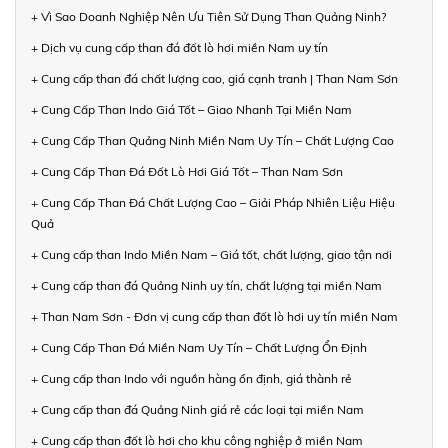
+ Vì Sao Doanh Nghiệp Nên Ưu Tiên Sử Dụng Than Quảng Ninh?
+ Dịch vụ cung cấp than đá đốt lò hơi miền Nam uy tín
+ Cung cấp than đá chất lượng cao, giá cạnh tranh | Than Nam Sơn
+ Cung Cấp Than Indo Giá Tốt – Giao Nhanh Tại Miền Nam
+ Cung Cấp Than Quảng Ninh Miền Nam Uy Tín – Chất Lượng Cao
+ Cung Cấp Than Đá Đốt Lò Hơi Giá Tốt – Than Nam Sơn
+ Cung Cấp Than Đá Chất Lượng Cao – Giải Pháp Nhiên Liệu Hiệu
Quả
+ Cung cấp than Indo Miền Nam – Giá tốt, chất lượng, giao tận nơi
+ Cung cấp than đá Quảng Ninh uy tín, chất lượng tại miền Nam
+ Than Nam Sơn - Đơn vị cung cấp than đốt lò hơi uy tín miền Nam
+ Cung Cấp Than Đá Miền Nam Uy Tín – Chất Lượng Ổn Định
+ Cung cấp than Indo với nguồn hàng ổn định, giá thành rẻ
+ Cung cấp than đá Quảng Ninh giá rẻ các loại tại miền Nam
+ Cung cấp than đốt lò hơi cho khu công nghiệp ở miền Nam