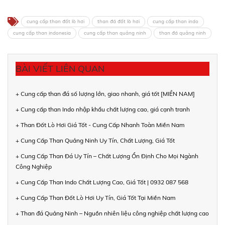
cung cấp than đốt lò hơi
than đá đốt lò hơi
cung cấp than indo
cung cấp than indonesia
cung cấp than quảng ninh
than đá quảng ninh
BÀI VIẾT LIÊN QUAN
+ Cung cấp than đá số lượng lớn, giao nhanh, giá tốt [MIỀN NAM]
+ Cung cấp than Indo nhập khẩu chất lượng cao, giá cạnh tranh
+ Than Đốt Lò Hơi Giá Tốt - Cung Cấp Nhanh Toàn Miền Nam
+ Cung Cấp Than Quảng Ninh Uy Tín, Chất Lượng, Giá Tốt
+ Cung Cấp Than Đá Uy Tín – Chất Lượng Ổn Định Cho Mọi Ngành
Công Nghiệp
+ Cung Cấp Than Indo Chất Lượng Cao, Giá Tốt | 0932 087 568
+ Cung Cấp Than Đốt Lò Hơi Uy Tín, Giá Tốt Tại Miền Nam
+ Than đá Quảng Ninh – Nguồn nhiên liệu công nghiệp chất lượng cao