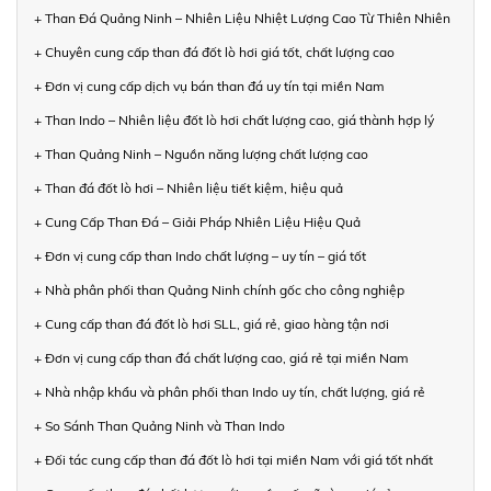
+ Than Đá Quảng Ninh – Nhiên Liệu Nhiệt Lượng Cao Từ Thiên Nhiên
+ Chuyên cung cấp than đá đốt lò hơi giá tốt, chất lượng cao
+ Đơn vị cung cấp dịch vụ bán than đá uy tín tại miền Nam
+ Than Indo – Nhiên liệu đốt lò hơi chất lượng cao, giá thành hợp lý
+ Than Quảng Ninh – Nguồn năng lượng chất lượng cao
+ Than đá đốt lò hơi – Nhiên liệu tiết kiệm, hiệu quả
+ Cung Cấp Than Đá – Giải Pháp Nhiên Liệu Hiệu Quả
+ Đơn vị cung cấp than Indo chất lượng – uy tín – giá tốt
+ Nhà phân phối than Quảng Ninh chính gốc cho công nghiệp
+ Cung cấp than đá đốt lò hơi SLL, giá rẻ, giao hàng tận nơi
+ Đơn vị cung cấp than đá chất lượng cao, giá rẻ tại miền Nam
+ Nhà nhập khẩu và phân phối than Indo uy tín, chất lượng, giá rẻ
+ So Sánh Than Quảng Ninh và Than Indo
+ Đối tác cung cấp than đá đốt lò hơi tại miền Nam với giá tốt nhất