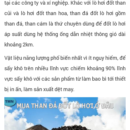
tại các công ty và xí nghiệp. Khác với lò hơi đốt than
củi và lò hơi đốt than hoa, than đá đốt lò hơi gồm
than đá, than cám là thứ chuyên dùng để đốt lò hơi
áp suất dùng hệ thống ống dẫn nhiệt thông gió dài
khoảng 2km.
Vật liệu năng lượng phổ biến nhất vì ít nguy hiểm, để
sấy khô trên nhiều lĩnh vực chiếm khoảng 90% lĩnh
vực sấy khô với các sản phẩm từ làm bao bì tới thiết
bị in ấn, làm sản xuất dệt may.