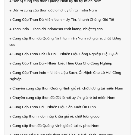
+ Đơn vị cung cấp than Quảng Ninh uy tín tại miền Nam
+ Đơn vị cung cấp than đốt lò hơi uy tín tại miền Nam
+ Cung Cấp Than Đá Miền Nam – Uy Tín, Nhanh Chóng, Giá Tốt
+ Than Indo - Than đá Indonesia chất lượng, nhiệt trị cao
+ Cung cấp than đá Quảng Ninh tại miền Nam với giá rẻ, chất lượng
cao
+ Cung Cấp Than Đốt Lò Hơi – Nhiên Liệu Công Nghiệp Hiệu Quả
+ Cung Cấp Than Đá – Nhiên Liệu Hiệu Quả Cho Công Nghiệp
+ Cung Cấp Than Indo – Nhiên Liệu Sạch, Ổn Định Cho Lò Hơi Công
Nghiệp
+ Chuyên cung cấp than Quảng Ninh giá rẻ, chất lượng tại miền Nam
+ Chuyên cung cấp than đá đốt lò hơi uy tín, giá rẻ tại miền Nam
+ Cung Cấp Than Đá – Nhiên Liệu Sản Xuất Ổn Định
+ Cung cấp than Indo nhập khẩu giá rẻ, chất lượng cao
+ Cung cấp than đá Quảng Ninh giá rẻ tại kv phía Nam
+ Đơn vị chuyên cung cấp than đốt lò hơi giá rẻ, chất lượng cao