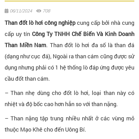
06/11/2024
708
Than đốt lò hơi công nghiệp
cung cấp bởi nhà cung
cấp uy tín
Công Ty TNHH Chế Biến Và Kinh Doanh
Than Miền Nam
. Than đốt lò hơi đa số là than đá
(dạng như cục đá), Ngoài ra than cám cũng được sử
dụng nhưng phải có 1 hệ thống lò đáp ứng được yêu
cầu đốt than cám.
– Than nhẹ dùng cho đốt lò hơi, loại than này có
nhiệt và độ bốc cao hơn hẳn so với than nặng.
– Than nặng tập trung nhiều nhất ở các vùng mỏ
thuộc Mạo Khê cho đến Uông Bí.