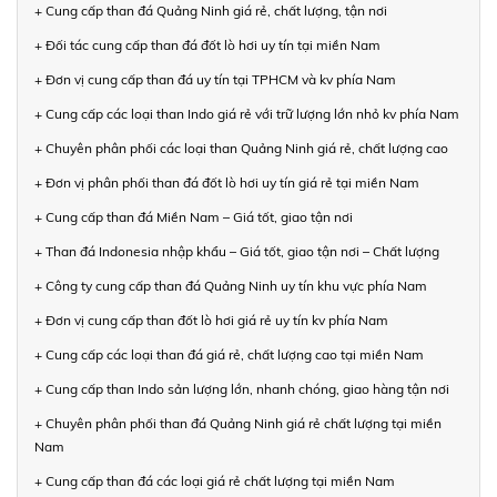
+ Cung cấp than đá Quảng Ninh giá rẻ, chất lượng, tận nơi
+ Đối tác cung cấp than đá đốt lò hơi uy tín tại miền Nam
+ Đơn vị cung cấp than đá uy tín tại TPHCM và kv phía Nam
+ Cung cấp các loại than Indo giá rẻ với trữ lượng lớn nhỏ kv phía Nam
+ Chuyên phân phối các loại than Quảng Ninh giá rẻ, chất lượng cao
+ Đơn vị phân phối than đá đốt lò hơi uy tín giá rẻ tại miền Nam
+ Cung cấp than đá Miền Nam – Giá tốt, giao tận nơi
+ Than đá Indonesia nhập khẩu – Giá tốt, giao tận nơi – Chất lượng
+ Công ty cung cấp than đá Quảng Ninh uy tín khu vực phía Nam
+ Đơn vị cung cấp than đốt lò hơi giá rẻ uy tín kv phía Nam
+ Cung cấp các loại than đá giá rẻ, chất lượng cao tại miền Nam
+ Cung cấp than Indo sản lượng lớn, nhanh chóng, giao hàng tận nơi
+ Chuyên phân phối than đá Quảng Ninh giá rẻ chất lượng tại miền
Nam
+ Cung cấp than đá các loại giá rẻ chất lượng tại miền Nam