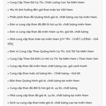
+ Cung Cấp Than Đá Uy Tín, Chất Lượng Cao Tại Miền Nam
+ Yếu tố ảnh hưởng đến giá than Indo tại Việt Nam
+ Phân phối than đá Quảng Ninh giá rẻ, chất lượng cao tại miền Nam
+ Đơn vị cung cấp than đá đốt lò hơi uy tín, chất lượng miền Nam
+ Đơn vị cung cấp than đá miền Nam uy tín, giá tốt, chất lượng
+ Nhà cung cấp than Indo tại miền Nam [UY TÍN - CHẤT LƯỢNG - GIÁ
TỐT]
+ Đơn Vị Cung Cấp Than Quảng Ninh Uy Tín, Giá Tốt Tại Miền Nam
+ Cung Cấp Than Đá Đốt Lò Hơi Uy Tín Tại Miền Nam | Than Nam Sơn
+ Cung cấp than đá miền Nam chất lượng cao, giá cạnh tranh
+ Cung cấp than Indo số lượng lớn – Chất lượng – Giá tốt
+ Bán than Quảng Ninh giá rẻ, chất lượng tại miền Nam
+ Cung cấp than đá đốt lò hơi giá rẻ, uy tín, chất lượng
+ Nhà cung cấp than đá giá rẻ, uy tín, chất lượng tại miền Nam
+ Dịch vụ cung cấp than Indo giá rẻ, chất lượng cao tại miền Nam