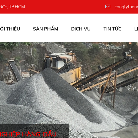
 Đức, TP.HCM
congtythan
IỚI THIỆU
SẢN PHẨM
DỊCH VỤ
TIN TỨC
L
NGHIỆP HÀNG ĐẦU