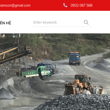
namson@gmail.com
0932 087 568
IÊN HỆ