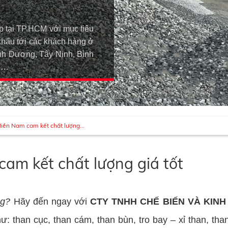
p tại TP.HCM với mục tiêu
khẩu tới các khách hàng ở
h Dương, Tây Ninh, Bình
An…
Miền Nam cam kết chất lượng...
am kết chất lượng giá tốt
ng?
Hãy đến ngay với
CTY TNHH CHẾ BIẾN VÀ KIN
: than cục, than cám, than bùn, tro bay – xỉ than, than