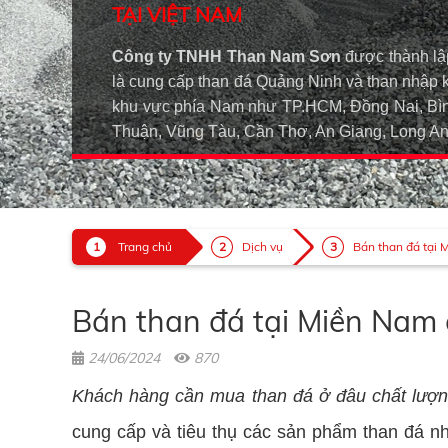
TẠI VIỆT NAM
Công ty TNHH Than Nam Sơn
được thành lậ
là cung cấp than đá Quảng Ninh và than nhập 
khu vực phía Nam như TP.HCM, Đồng Nai, Bìn
Thuận, Vũng Tàu, Cần Thơ, An Giang, Long 
Trang chủ
Dịch vụ
Bán than đá tại 
Bán than đá tại Miền Nam c
24/06/2024
870
Khách hàng cần mua than đá ở đâu chất lượ
cung cấp và tiêu thụ các sản phẩm than đá như