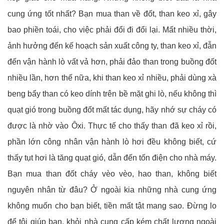
cung ứng tốt nhất? Bạn mua than về đốt, than keo xỉ, gây
bao phiền toái, cho việc phải đổi đi đổi lại. Mất nhiều thời,
ảnh hưởng đến kế hoạch sản xuất công ty, than keo xỉ, đẫn
đến vận hành lò vất vả hơn, phải đảo than trong buồng đốt
nhiều lần, hơn thế nữa, khi than keo xỉ nhiều, phải dùng xà
beng bẩy than có keo dính trên bề mặt ghi lò, nếu không thì
quạt gió trong buồng đốt mất tác dụng, hãy nhớ sự cháy có
được là nhờ vào Ôxi. Thực tế cho thấy than đã keo xỉ rồi,
phần lớn công nhân vận hành lò hơi đều không biết, cứ
thấy tụt hơi là tăng quạt gió, dẫn đến tốn điện cho nhà máy.
Bạn mua than đốt cháy vèo vèo, hao than, không biết
nguyên nhân từ đâu? Ở ngoài kia những nhà cung ứng
không muốn cho bạn biết, tiền mất tật mang sao. Đừng lo
để tôi giúp bạn, khỏi nhà cung cấp kém chất lượng ngoài