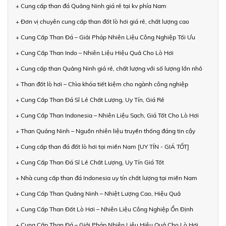
+ Cung cấp than đá Quảng Ninh giá rẻ tại kv phía Nam
+ Đơn vị chuyên cung cấp than đốt lò hơi giá rẻ, chất lượng cao
+ Cung Cấp Than Đá – Giải Pháp Nhiên Liệu Công Nghiệp Tối Ưu
+ Cung Cấp Than Indo – Nhiên Liệu Hiệu Quả Cho Lò Hơi
+ Cung cấp than Quảng Ninh giá rẻ, chất lượng với số lượng lớn nhỏ
+ Than đốt lò hơi – Chìa khóa tiết kiệm cho ngành công nghiệp
+ Cung Cấp Than Đá Sỉ Lẻ Chất Lượng, Uy Tín, Giá Rẻ
+ Cung Cấp Than Indonesia – Nhiên Liệu Sạch, Giá Tốt Cho Lò Hơi
+ Than Quảng Ninh – Nguồn nhiên liệu truyền thống đáng tin cậy
+ Cung cấp than đá đốt lò hơi tại miền Nam [UY TÍN - GIÁ TỐT]
+ Cung Cấp Than Đá Sỉ Lẻ Chất Lượng, Uy Tín Giá Tốt
+ Nhà cung cấp than đá Indonesia uy tín chất lượng tại miền Nam
+ Cung Cấp Than Quảng Ninh – Nhiệt Lượng Cao, Hiệu Quả
+ Cung Cấp Than Đốt Lò Hơi – Nhiên Liệu Công Nghiệp Ổn Định
+ Cung Cấp Than Đá – Giải Pháp Nhiên Liệu Hiệu Quả Cho Lò Hơi