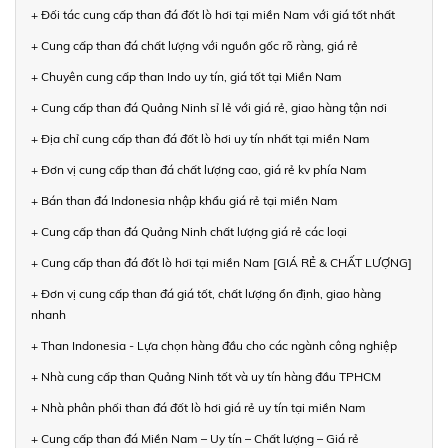
+ Đối tác cung cấp than đá đốt lò hơi tại miền Nam với giá tốt nhất
+ Cung cấp than đá chất lượng với nguồn gốc rõ ràng, giá rẻ
+ Chuyên cung cấp than Indo uy tín, giá tốt tại Miền Nam
+ Cung cấp than đá Quảng Ninh sỉ lẻ với giá rẻ, giao hàng tận nơi
+ Địa chỉ cung cấp than đá đốt lò hơi uy tín nhất tại miền Nam
+ Đơn vị cung cấp than đá chất lượng cao, giá rẻ kv phía Nam
+ Bán than đá Indonesia nhập khẩu giá rẻ tại miền Nam
+ Cung cấp than đá Quảng Ninh chất lượng giá rẻ các loại
+ Cung cấp than đá đốt lò hơi tại miền Nam [GIÁ RẺ & CHẤT LƯỢNG]
+ Đơn vị cung cấp than đá giá tốt, chất lượng ổn định, giao hàng
nhanh
+ Than Indonesia - Lựa chọn hàng đầu cho các ngành công nghiệp
+ Nhà cung cấp than Quảng Ninh tốt và uy tín hàng đầu TPHCM
+ Nhà phân phối than đá đốt lò hơi giá rẻ uy tín tại miền Nam
+ Cung cấp than đá Miền Nam – Uy tín – Chất lượng – Giá rẻ