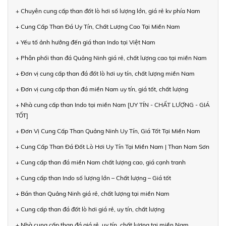
+ Chuyên cung cấp than đốt lò hơi số lượng lớn, giá rẻ kv phía Nam
+ Cung Cấp Than Đá Uy Tín, Chất Lượng Cao Tại Miền Nam
+ Yếu tố ảnh hưởng đến giá than Indo tại Việt Nam
+ Phân phối than đá Quảng Ninh giá rẻ, chất lượng cao tại miền Nam
+ Đơn vị cung cấp than đá đốt lò hơi uy tín, chất lượng miền Nam
+ Đơn vị cung cấp than đá miền Nam uy tín, giá tốt, chất lượng
+ Nhà cung cấp than Indo tại miền Nam [UY TÍN - CHẤT LƯỢNG - GIÁ
TỐT]
+ Đơn Vị Cung Cấp Than Quảng Ninh Uy Tín, Giá Tốt Tại Miền Nam
+ Cung Cấp Than Đá Đốt Lò Hơi Uy Tín Tại Miền Nam | Than Nam Sơn
+ Cung cấp than đá miền Nam chất lượng cao, giá cạnh tranh
+ Cung cấp than Indo số lượng lớn – Chất lượng – Giá tốt
+ Bán than Quảng Ninh giá rẻ, chất lượng tại miền Nam
+ Cung cấp than đá đốt lò hơi giá rẻ, uy tín, chất lượng
+ Nhà cung cấp than đá giá rẻ, uy tín, chất lượng tại miền Nam