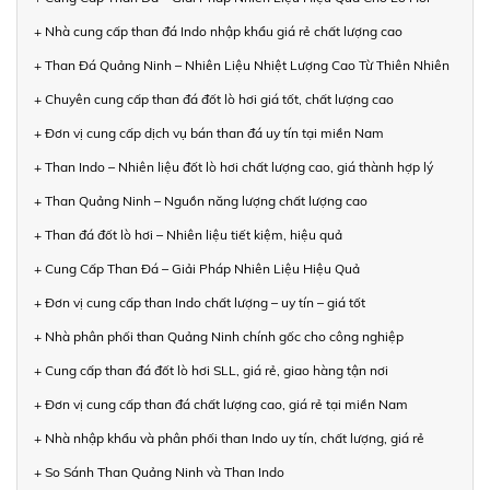
+ Nhà cung cấp than đá Indo nhập khẩu giá rẻ chất lượng cao
+ Than Đá Quảng Ninh – Nhiên Liệu Nhiệt Lượng Cao Từ Thiên Nhiên
+ Chuyên cung cấp than đá đốt lò hơi giá tốt, chất lượng cao
+ Đơn vị cung cấp dịch vụ bán than đá uy tín tại miền Nam
+ Than Indo – Nhiên liệu đốt lò hơi chất lượng cao, giá thành hợp lý
+ Than Quảng Ninh – Nguồn năng lượng chất lượng cao
+ Than đá đốt lò hơi – Nhiên liệu tiết kiệm, hiệu quả
+ Cung Cấp Than Đá – Giải Pháp Nhiên Liệu Hiệu Quả
+ Đơn vị cung cấp than Indo chất lượng – uy tín – giá tốt
+ Nhà phân phối than Quảng Ninh chính gốc cho công nghiệp
+ Cung cấp than đá đốt lò hơi SLL, giá rẻ, giao hàng tận nơi
+ Đơn vị cung cấp than đá chất lượng cao, giá rẻ tại miền Nam
+ Nhà nhập khẩu và phân phối than Indo uy tín, chất lượng, giá rẻ
+ So Sánh Than Quảng Ninh và Than Indo