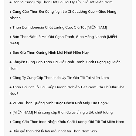
+ Đơn Vị Cung Cấp Than Đốt Lò Hơi Uy Tín, Giá Tốt Miền Nam
+ Cung Cấp Than Đá Công Nghiệp Chất Lượng Cao – Giao Hàng
Nhanh
+ Than Đá Indonesia Chất Lượng Cao, Giá Tốt [MIỀN NAM]
+ Bán Than Đốt Lò Hơi Giá Cạnh Tranh, Giao Hàng Nhanh [MIỀN
NAM]
+ Báo Giá Than Quảng Ninh Mới Nhất Hiện Nay
+ Chuyên Cung Cấp Than Đá Giá Cạnh Tranh, Chất Lượng Tại Miền
Nam
+ Công Ty Cung Cấp Than Indo Uy Tín Giá Tốt Tại Miền Nam
+ Than Đá Đốt Lò Hơi Giúp Doanh Nghiệp Tiết Kiệm Chi Phí Như Thế
Nào?
+ Vì Sao Than Quảng Ninh Được Nhiều Nhà Máy Lựa Chọn?
+ [MIỀN NAM] Nhà cung cấp than đá uy tín, giá tốt, chất lượng
+ Cung Cấp Than Indo Nhập Khẩu Chất Lượng, Giá Tốt Tại Miền Nam
+ Báo giá than đốt lò hơi mới nhất tại Than Nam Sơn