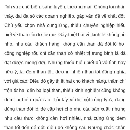
lĩnh vực chế biến, sàng tuyển, thương mại. Chúng tôi nhận
thấy, đại đa số các doanh nghiệp, gặp vấn đề về chất đốt.
Chủ yếu chọn nhà cung ứng, thiếu chuyên nghiệp hiểu
biết về than còn tơ lơ mơ. Gây thiệt hại về kinh tế không hề
nhỏ, nhu cầu khách hàng, không cần than đá đốt lò hơi
công nghiệp tốt, chỉ cần than có nhiệt trị trung bình là đã
đạt được mong đợi. Nhưng thiếu hiểu biết dù vô tình hay
hữu ý, lại đem than tốt, đương nhiên than tốt đồng nghĩa
với giá cao. Điều đó gây thiệt hại cho khách hàng, thậm chí
trộn từ hai đến ba loại than, thiếu kinh nghiệm cũng không
đem lại hiệu quả cao. Tôi lấy ví dụ một công ty A, đang
dùng than đốt lò, để cấp hơi cho nhu cầu sản xuất, nhưng
nhu cầu thực không cần hơi nhiều, nhà cung ứng đem
than tốt đến để đốt, điều đó không sai. Nhưng chắc chắn