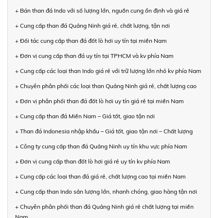
+ Bán than đá Indo với số lượng lớn, nguồn cung ổn định và giá rẻ
+ Cung cấp than đá Quảng Ninh giá rẻ, chất lượng, tận nơi
+ Đối tác cung cấp than đá đốt lò hơi uy tín tại miền Nam
+ Đơn vị cung cấp than đá uy tín tại TPHCM và kv phía Nam
+ Cung cấp các loại than Indo giá rẻ với trữ lượng lớn nhỏ kv phía Nam
+ Chuyên phân phối các loại than Quảng Ninh giá rẻ, chất lượng cao
+ Đơn vị phân phối than đá đốt lò hơi uy tín giá rẻ tại miền Nam
+ Cung cấp than đá Miền Nam – Giá tốt, giao tận nơi
+ Than đá Indonesia nhập khẩu – Giá tốt, giao tận nơi – Chất lượng
+ Công ty cung cấp than đá Quảng Ninh uy tín khu vực phía Nam
+ Đơn vị cung cấp than đốt lò hơi giá rẻ uy tín kv phía Nam
+ Cung cấp các loại than đá giá rẻ, chất lượng cao tại miền Nam
+ Cung cấp than Indo sản lượng lớn, nhanh chóng, giao hàng tận nơi
+ Chuyên phân phối than đá Quảng Ninh giá rẻ chất lượng tại miền
Nam