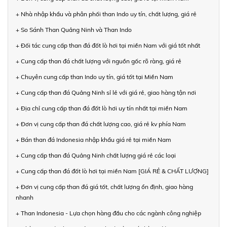
+ Nhà nhập khẩu và phân phối than Indo uy tín, chất lượng, giá rẻ
+ So Sánh Than Quảng Ninh và Than Indo
+ Đối tác cung cấp than đá đốt lò hơi tại miền Nam với giá tốt nhất
+ Cung cấp than đá chất lượng với nguồn gốc rõ ràng, giá rẻ
+ Chuyên cung cấp than Indo uy tín, giá tốt tại Miền Nam
+ Cung cấp than đá Quảng Ninh sỉ lẻ với giá rẻ, giao hàng tận nơi
+ Địa chỉ cung cấp than đá đốt lò hơi uy tín nhất tại miền Nam
+ Đơn vị cung cấp than đá chất lượng cao, giá rẻ kv phía Nam
+ Bán than đá Indonesia nhập khẩu giá rẻ tại miền Nam
+ Cung cấp than đá Quảng Ninh chất lượng giá rẻ các loại
+ Cung cấp than đá đốt lò hơi tại miền Nam [GIÁ RẺ & CHẤT LƯỢNG]
+ Đơn vị cung cấp than đá giá tốt, chất lượng ổn định, giao hàng
nhanh
+ Than Indonesia - Lựa chọn hàng đầu cho các ngành công nghiệp