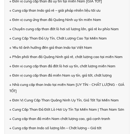
+ Đơn vị cung cấp than đá uy tín tại miền Nam [GIÁ TỐT]
+ Cung cấp than Indo giá rẻ – giải pháp nhiên liệu tối ưu
+ Đơn vị cung ứng than đá Quảng Ninh uy tín miền Nam
+ Chuyên cung cấp than đốt lò hơi số lượng lớn, giá rẻ kv phía Nam
+ Cung Cấp Than Đá Uy Tín, Chất Lượng Cao Tại Miền Nam
+ Yếu tố ảnh hưởng đến giá than Indo tại Việt Nam
+ Phân phối than đá Quảng Ninh giá rẻ, chất lượng cao tại miền Nam
+ Đơn vị cung cấp than đá đốt lò hơi uy tín, chất lượng miền Nam
+ Đơn vị cung cấp than đá miền Nam uy tín, giá tốt, chất lượng
+ Nhà cung cấp than Indo tại miền Nam [UY TÍN - CHẤT LƯỢNG - GIÁ
TỐT]
+ Đơn Vị Cung Cấp Than Quảng Ninh Uy Tín, Giá Tốt Tại Miền Nam
+ Cung Cấp Than Đá Đốt Lò Hơi Uy Tín Tại Miền Nam | Than Nam Sơn
+ Cung cấp than đá miền Nam chất lượng cao, giá cạnh tranh
+ Cung cấp than Indo số lượng lớn – Chất lượng – Giá tốt