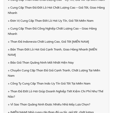
+ Cung Cấp Than Đá Đốt Lò Hơi Chất Lượng Cao – Giá Tốt, Giao Hàng
Nhanh
+ Đơn Vị Cung Cấp Than Đốt Lò Hơi Uy Tín, Giá Tốt Miền Nam
+ Cung Cấp Than Đá Công Nghiệp Chất Lượng Cao – Giao Hàng
Nhanh
+ Than Đá Indonesia Chất Lượng Cao, Giá Tốt [MIỀN NAM]
+ Bán Than Đốt Lò Hơi Giá Cạnh Tranh, Giao Hàng Nhanh [MIỀN
NAM]
+ Báo Giá Than Quảng Ninh Mới Nhất Hiện Nay
+ Chuyên Cung Cấp Than Đá Giá Cạnh Tranh, Chất Lượng Tại Miền
Nam
+ Công Ty Cung Cấp Than Indo Uy Tín Giá Tốt Tại Miền Nam
+ Than Đá Đốt Lò Hơi Giúp Doanh Nghiệp Tiết Kiệm Chi Phí Như Thế
Nào?
+ Vì Sao Than Quảng Ninh Được Nhiều Nhà Máy Lựa Chọn?
+ [MIỀN NAM] Nhà cung cấp than đá uy tín, giá tốt, chất lượng