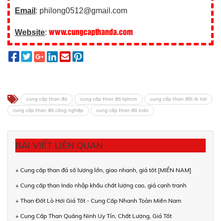
Email
: philong0512@gmail.com
www.cungcapthanda.com
Website
:
cung cấp than đá
cung cấp than đá tphcm
cung cấp than đốt lò hơi
cung cấp than đá công nghiệp
cung cấp than đá indo
BÀI VIẾT LIÊN QUAN
+ Cung cấp than đá số lượng lớn, giao nhanh, giá tốt [MIỀN NAM]
+ Cung cấp than Indo nhập khẩu chất lượng cao, giá cạnh tranh
+ Than Đốt Lò Hơi Giá Tốt - Cung Cấp Nhanh Toàn Miền Nam
+ Cung Cấp Than Quảng Ninh Uy Tín, Chất Lượng, Giá Tốt