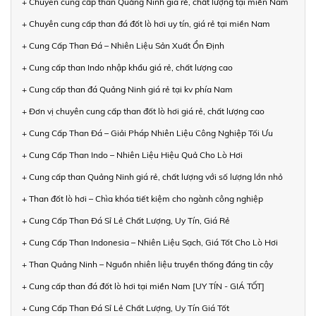
+ Chuyên cung cấp than Quảng Ninh giá rẻ, chất lượng tại miền Nam
+ Chuyên cung cấp than đá đốt lò hơi uy tín, giá rẻ tại miền Nam
+ Cung Cấp Than Đá – Nhiên Liệu Sản Xuất Ổn Định
+ Cung cấp than Indo nhập khẩu giá rẻ, chất lượng cao
+ Cung cấp than đá Quảng Ninh giá rẻ tại kv phía Nam
+ Đơn vị chuyên cung cấp than đốt lò hơi giá rẻ, chất lượng cao
+ Cung Cấp Than Đá – Giải Pháp Nhiên Liệu Công Nghiệp Tối Ưu
+ Cung Cấp Than Indo – Nhiên Liệu Hiệu Quả Cho Lò Hơi
+ Cung cấp than Quảng Ninh giá rẻ, chất lượng với số lượng lớn nhỏ
+ Than đốt lò hơi – Chìa khóa tiết kiệm cho ngành công nghiệp
+ Cung Cấp Than Đá Sỉ Lẻ Chất Lượng, Uy Tín, Giá Rẻ
+ Cung Cấp Than Indonesia – Nhiên Liệu Sạch, Giá Tốt Cho Lò Hơi
+ Than Quảng Ninh – Nguồn nhiên liệu truyền thống đáng tin cậy
+ Cung cấp than đá đốt lò hơi tại miền Nam [UY TÍN - GIÁ TỐT]
+ Cung Cấp Than Đá Sỉ Lẻ Chất Lượng, Uy Tín Giá Tốt