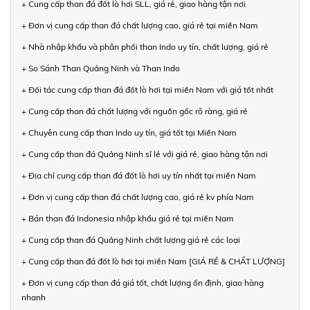
+ Cung cấp than đá đốt lò hơi SLL, giá rẻ, giao hàng tận nơi
+ Đơn vị cung cấp than đá chất lượng cao, giá rẻ tại miền Nam
+ Nhà nhập khẩu và phân phối than Indo uy tín, chất lượng, giá rẻ
+ So Sánh Than Quảng Ninh và Than Indo
+ Đối tác cung cấp than đá đốt lò hơi tại miền Nam với giá tốt nhất
+ Cung cấp than đá chất lượng với nguồn gốc rõ ràng, giá rẻ
+ Chuyên cung cấp than Indo uy tín, giá tốt tại Miền Nam
+ Cung cấp than đá Quảng Ninh sỉ lẻ với giá rẻ, giao hàng tận nơi
+ Địa chỉ cung cấp than đá đốt lò hơi uy tín nhất tại miền Nam
+ Đơn vị cung cấp than đá chất lượng cao, giá rẻ kv phía Nam
+ Bán than đá Indonesia nhập khẩu giá rẻ tại miền Nam
+ Cung cấp than đá Quảng Ninh chất lượng giá rẻ các loại
+ Cung cấp than đá đốt lò hơi tại miền Nam [GIÁ RẺ & CHẤT LƯỢNG]
+ Đơn vị cung cấp than đá giá tốt, chất lượng ổn định, giao hàng
nhanh