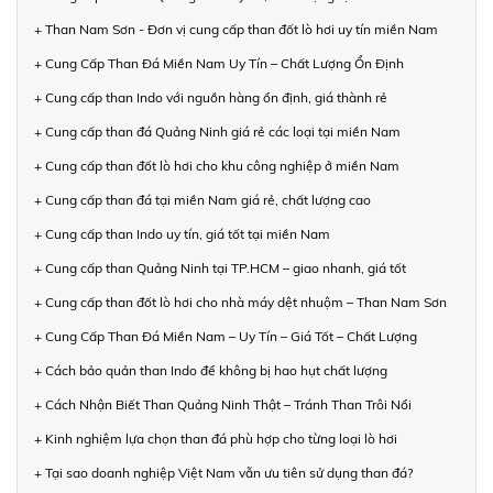
+ Than Nam Sơn - Đơn vị cung cấp than đốt lò hơi uy tín miền Nam
+ Cung Cấp Than Đá Miền Nam Uy Tín – Chất Lượng Ổn Định
+ Cung cấp than Indo với nguồn hàng ổn định, giá thành rẻ
+ Cung cấp than đá Quảng Ninh giá rẻ các loại tại miền Nam
+ Cung cấp than đốt lò hơi cho khu công nghiệp ở miền Nam
+ Cung cấp than đá tại miền Nam giá rẻ, chất lượng cao
+ Cung cấp than Indo uy tín, giá tốt tại miền Nam
+ Cung cấp than Quảng Ninh tại TP.HCM – giao nhanh, giá tốt
+ Cung cấp than đốt lò hơi cho nhà máy dệt nhuộm – Than Nam Sơn
+ Cung Cấp Than Đá Miền Nam – Uy Tín – Giá Tốt – Chất Lượng
+ Cách bảo quản than Indo để không bị hao hụt chất lượng
+ Cách Nhận Biết Than Quảng Ninh Thật – Tránh Than Trôi Nổi
+ Kinh nghiệm lựa chọn than đá phù hợp cho từng loại lò hơi
+ Tại sao doanh nghiệp Việt Nam vẫn ưu tiên sử dụng than đá?