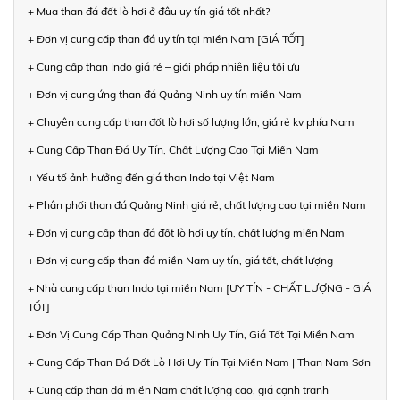
+ Mua than đá đốt lò hơi ở đâu uy tín giá tốt nhất?
+ Đơn vị cung cấp than đá uy tín tại miền Nam [GIÁ TỐT]
+ Cung cấp than Indo giá rẻ – giải pháp nhiên liệu tối ưu
+ Đơn vị cung ứng than đá Quảng Ninh uy tín miền Nam
+ Chuyên cung cấp than đốt lò hơi số lượng lớn, giá rẻ kv phía Nam
+ Cung Cấp Than Đá Uy Tín, Chất Lượng Cao Tại Miền Nam
+ Yếu tố ảnh hưởng đến giá than Indo tại Việt Nam
+ Phân phối than đá Quảng Ninh giá rẻ, chất lượng cao tại miền Nam
+ Đơn vị cung cấp than đá đốt lò hơi uy tín, chất lượng miền Nam
+ Đơn vị cung cấp than đá miền Nam uy tín, giá tốt, chất lượng
+ Nhà cung cấp than Indo tại miền Nam [UY TÍN - CHẤT LƯỢNG - GIÁ
TỐT]
+ Đơn Vị Cung Cấp Than Quảng Ninh Uy Tín, Giá Tốt Tại Miền Nam
+ Cung Cấp Than Đá Đốt Lò Hơi Uy Tín Tại Miền Nam | Than Nam Sơn
+ Cung cấp than đá miền Nam chất lượng cao, giá cạnh tranh