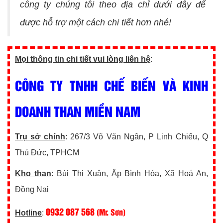
công ty chúng tôi theo địa chỉ dưới đây để
được hỗ trợ một cách chi tiết hơn nhé!
Mọi thông tin chi tiết vui lòng liên hệ
:
CÔNG TY TNHH CHẾ BIẾN VÀ KINH
DOANH THAN MIỀN NAM
Trụ sở chính
: 267/3 Võ Văn Ngân, P Linh Chiểu, Q
Thủ Đức, TPHCM
Kho than
: Bùi Thị Xuân, Ấp Bình Hóa, Xã Hoá An,
Đồng Nai
0932 087 568
(Mr. Sơn)
Hotline
: