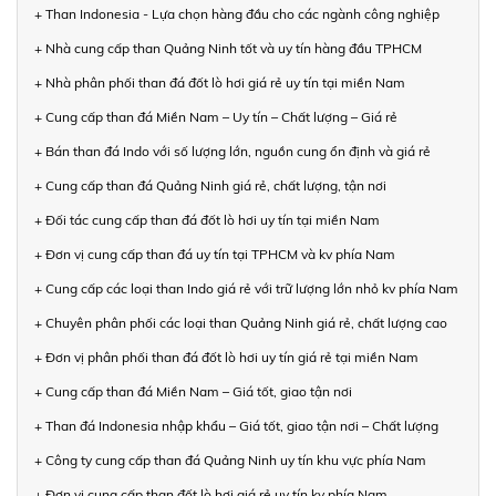
+ Than Indonesia - Lựa chọn hàng đầu cho các ngành công nghiệp
+ Nhà cung cấp than Quảng Ninh tốt và uy tín hàng đầu TPHCM
+ Nhà phân phối than đá đốt lò hơi giá rẻ uy tín tại miền Nam
+ Cung cấp than đá Miền Nam – Uy tín – Chất lượng – Giá rẻ
+ Bán than đá Indo với số lượng lớn, nguồn cung ổn định và giá rẻ
+ Cung cấp than đá Quảng Ninh giá rẻ, chất lượng, tận nơi
+ Đối tác cung cấp than đá đốt lò hơi uy tín tại miền Nam
+ Đơn vị cung cấp than đá uy tín tại TPHCM và kv phía Nam
+ Cung cấp các loại than Indo giá rẻ với trữ lượng lớn nhỏ kv phía Nam
+ Chuyên phân phối các loại than Quảng Ninh giá rẻ, chất lượng cao
+ Đơn vị phân phối than đá đốt lò hơi uy tín giá rẻ tại miền Nam
+ Cung cấp than đá Miền Nam – Giá tốt, giao tận nơi
+ Than đá Indonesia nhập khẩu – Giá tốt, giao tận nơi – Chất lượng
+ Công ty cung cấp than đá Quảng Ninh uy tín khu vực phía Nam
+ Đơn vị cung cấp than đốt lò hơi giá rẻ uy tín kv phía Nam