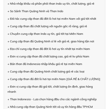
+ Nhà nhập khẩu và phân phối than Indo uy tín, chất lượng, giá rẻ
+ So Sánh Than Quảng Ninh và Than Indo
+ Đối tác cung cấp than đá đốt lò hơi tại miền Nam với giá tốt nhất
+ Cung cấp than đá chất lượng với nguồn gốc rõ ràng, giá rẻ
+ Chuyên cung cấp than Indo uy tín, giá tốt tại Miền Nam
+ Cung cấp than đá Quảng Ninh sỉ lẻ với giá rẻ, giao hàng tận nơi
+ Địa chỉ cung cấp than đá đốt lò hơi uy tín nhất tại miền Nam
+ Đơn vị cung cấp than đá chất lượng cao, giá rẻ kv phía Nam
+ Bán than đá Indonesia nhập khẩu giá rẻ tại miền Nam
+ Cung cấp than đá Quảng Ninh chất lượng giá rẻ các loại
+ Cung cấp than đá đốt lò hơi tại miền Nam [GIÁ RẺ & CHẤT LƯỢNG]
+ Đơn vị cung cấp than đá giá tốt, chất lượng ổn định, giao hàng
nhanh
+ Than Indonesia - Lựa chọn hàng đầu cho các ngành công nghiệp
+ Nhà cung cấp than Quảng Ninh tốt và uy tín hàng đầu TPHCM