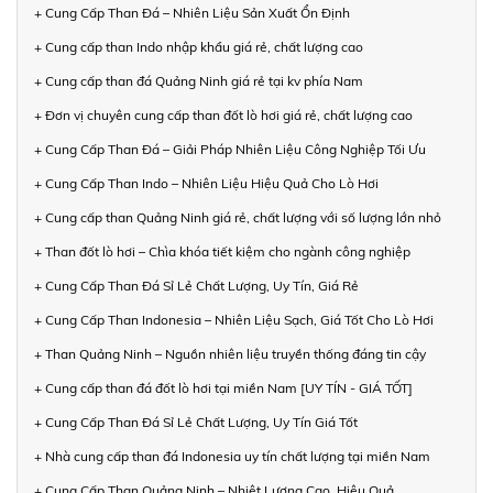
+ Cung Cấp Than Đá – Nhiên Liệu Sản Xuất Ổn Định
+ Cung cấp than Indo nhập khẩu giá rẻ, chất lượng cao
+ Cung cấp than đá Quảng Ninh giá rẻ tại kv phía Nam
+ Đơn vị chuyên cung cấp than đốt lò hơi giá rẻ, chất lượng cao
+ Cung Cấp Than Đá – Giải Pháp Nhiên Liệu Công Nghiệp Tối Ưu
+ Cung Cấp Than Indo – Nhiên Liệu Hiệu Quả Cho Lò Hơi
+ Cung cấp than Quảng Ninh giá rẻ, chất lượng với số lượng lớn nhỏ
+ Than đốt lò hơi – Chìa khóa tiết kiệm cho ngành công nghiệp
+ Cung Cấp Than Đá Sỉ Lẻ Chất Lượng, Uy Tín, Giá Rẻ
+ Cung Cấp Than Indonesia – Nhiên Liệu Sạch, Giá Tốt Cho Lò Hơi
+ Than Quảng Ninh – Nguồn nhiên liệu truyền thống đáng tin cậy
+ Cung cấp than đá đốt lò hơi tại miền Nam [UY TÍN - GIÁ TỐT]
+ Cung Cấp Than Đá Sỉ Lẻ Chất Lượng, Uy Tín Giá Tốt
+ Nhà cung cấp than đá Indonesia uy tín chất lượng tại miền Nam
+ Cung Cấp Than Quảng Ninh – Nhiệt Lượng Cao, Hiệu Quả