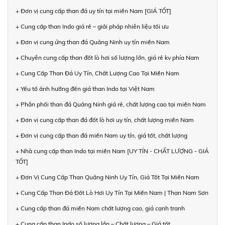
+ Đơn vị cung cấp than đá uy tín tại miền Nam [GIÁ TỐT]
+ Cung cấp than Indo giá rẻ – giải pháp nhiên liệu tối ưu
+ Đơn vị cung ứng than đá Quảng Ninh uy tín miền Nam
+ Chuyên cung cấp than đốt lò hơi số lượng lớn, giá rẻ kv phía Nam
+ Cung Cấp Than Đá Uy Tín, Chất Lượng Cao Tại Miền Nam
+ Yếu tố ảnh hưởng đến giá than Indo tại Việt Nam
+ Phân phối than đá Quảng Ninh giá rẻ, chất lượng cao tại miền Nam
+ Đơn vị cung cấp than đá đốt lò hơi uy tín, chất lượng miền Nam
+ Đơn vị cung cấp than đá miền Nam uy tín, giá tốt, chất lượng
+ Nhà cung cấp than Indo tại miền Nam [UY TÍN - CHẤT LƯỢNG - GIÁ
TỐT]
+ Đơn Vị Cung Cấp Than Quảng Ninh Uy Tín, Giá Tốt Tại Miền Nam
+ Cung Cấp Than Đá Đốt Lò Hơi Uy Tín Tại Miền Nam | Than Nam Sơn
+ Cung cấp than đá miền Nam chất lượng cao, giá cạnh tranh
+ Cung cấp than Indo số lượng lớn – Chất lượng – Giá tốt