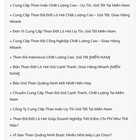
+ Cung Cấp Than Indo Chất Lượng Cao – Uy Tín, Giá Tốt Tại Miền Nam
+ Cung Cấp Than Đá Đốt Lò Hơi Chất Lượng Cao – Giá Tốt, Giao Hàng
Nhanh
+ Đơn Vị Cung Cấp Than Đốt Lò Hơi Uy Tín, Giá Tốt Miền Nam
+ Cung Cấp Than Đá Công Nghiệp Chất Lượng Cao – Giao Hàng
Nhanh
+ Than Đá Indonesia Chất Lượng Cao, Giá Tốt [MIỀN NAM]
+ Bán Than Đốt Lò Hơi Giá Cạnh Tranh, Giao Hàng Nhanh [MIỀN
NAM]
+ Báo Giá Than Quảng Ninh Mới Nhất Hiện Nay
+ Chuyên Cung Cấp Than Đá Giá Cạnh Tranh, Chất Lượng Tại Miền
Nam
+ Công Ty Cung Cấp Than Indo Uy Tín Giá Tốt Tại Miền Nam
+ Than Đá Đốt Lò Hơi Giúp Doanh Nghiệp Tiết Kiệm Chi Phí Như Thế
Nào?
+ Vì Sao Than Quảng Ninh Được Nhiều Nhà Máy Lựa Chọn?