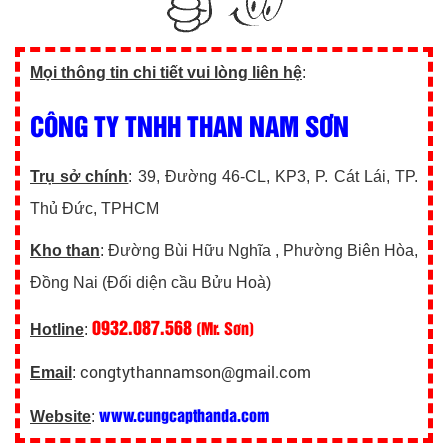
Mọi thông tin chi tiết vui lòng liên hệ
:
CÔNG TY TNHH THAN NAM SƠN
Trụ sở chính
: 39, Đường 46-CL, KP3, P. Cát Lái, TP.
Thủ Đức, TPHCM
Kho than
: Đường Bùi Hữu Nghĩa , Phường Biên Hòa,
Đồng Nai (Đối diện cầu Bửu Hoà)
0932.087.568
(Mr. Sơn)
Hotline
:
congtythannamson@gmail.com
Email
:
www.cungcapthanda.com
Website
: