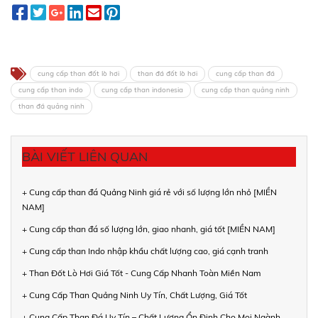
cung cấp than đốt lò hơi
than đá đốt lò hơi
cung cấp than đá
cung cấp than indo
cung cấp than indonesia
cung cấp than quảng ninh
than đá quảng ninh
BÀI VIẾT LIÊN QUAN
+ Cung cấp than đá Quảng Ninh giá rẻ với số lượng lớn nhỏ [MIỀN
NAM]
+ Cung cấp than đá số lượng lớn, giao nhanh, giá tốt [MIỀN NAM]
+ Cung cấp than Indo nhập khẩu chất lượng cao, giá cạnh tranh
+ Than Đốt Lò Hơi Giá Tốt - Cung Cấp Nhanh Toàn Miền Nam
+ Cung Cấp Than Quảng Ninh Uy Tín, Chất Lượng, Giá Tốt
+ Cung Cấp Than Đá Uy Tín – Chất Lượng Ổn Định Cho Mọi Ngành