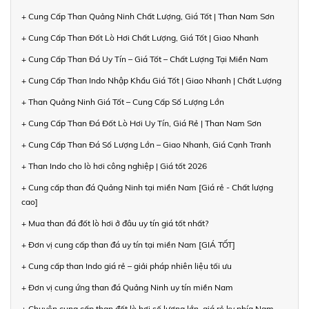
+ Cung Cấp Than Quảng Ninh Chất Lượng, Giá Tốt | Than Nam Sơn
+ Cung Cấp Than Đốt Lò Hơi Chất Lượng, Giá Tốt | Giao Nhanh
+ Cung Cấp Than Đá Uy Tín – Giá Tốt – Chất Lượng Tại Miền Nam
+ Cung Cấp Than Indo Nhập Khẩu Giá Tốt | Giao Nhanh | Chất Lượng
+ Than Quảng Ninh Giá Tốt – Cung Cấp Số Lượng Lớn
+ Cung Cấp Than Đá Đốt Lò Hơi Uy Tín, Giá Rẻ | Than Nam Sơn
+ Cung Cấp Than Đá Số Lượng Lớn – Giao Nhanh, Giá Cạnh Tranh
+ Than Indo cho lò hơi công nghiệp | Giá tốt 2026
+ Cung cấp than đá Quảng Ninh tại miền Nam [Giá rẻ - Chất lượng
cao]
+ Mua than đá đốt lò hơi ở đâu uy tín giá tốt nhất?
+ Đơn vị cung cấp than đá uy tín tại miền Nam [GIÁ TỐT]
+ Cung cấp than Indo giá rẻ – giải pháp nhiên liệu tối ưu
+ Đơn vị cung ứng than đá Quảng Ninh uy tín miền Nam
+ Chuyên cung cấp than đốt lò hơi số lượng lớn, giá rẻ kv phía Nam