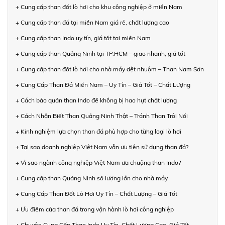
+ Cung cấp than đốt lò hơi cho khu công nghiệp ở miền Nam
+ Cung cấp than đá tại miền Nam giá rẻ, chất lượng cao
+ Cung cấp than Indo uy tín, giá tốt tại miền Nam
+ Cung cấp than Quảng Ninh tại TP.HCM – giao nhanh, giá tốt
+ Cung cấp than đốt lò hơi cho nhà máy dệt nhuộm – Than Nam Sơn
+ Cung Cấp Than Đá Miền Nam – Uy Tín – Giá Tốt – Chất Lượng
+ Cách bảo quản than Indo để không bị hao hụt chất lượng
+ Cách Nhận Biết Than Quảng Ninh Thật – Tránh Than Trôi Nổi
+ Kinh nghiệm lựa chọn than đá phù hợp cho từng loại lò hơi
+ Tại sao doanh nghiệp Việt Nam vẫn ưu tiên sử dụng than đá?
+ Vì sao ngành công nghiệp Việt Nam ưa chuộng than Indo?
+ Cung cấp than Quảng Ninh số lượng lớn cho nhà máy
+ Cung Cấp Than Đốt Lò Hơi Uy Tín – Chất Lượng – Giá Tốt
+ Ưu điểm của than đá trong vận hành lò hơi công nghiệp
+ Chuyên Cung Cấp Than Indo Uy Tín, Chất Lượng Cao, Giá Tốt