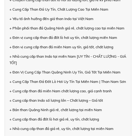
+ Cung Cấp Than Đá Uy Tín, Chất Lượng Cao Tại Miền Nam
+ Yếu tố ảnh hưởng đến giá than Indo tại Việt Nam
+ Phân phối than đá Quảng Ninh giá rẻ, chất lượng cao tại miền Nam
+ Đơn vị cung cấp than đá đốt lò hơi uy tín, chất lượng miền Nam
+ Đơn vị cung cấp than đá miền Nam uy tín, giá tốt, chất lượng
+ Nhà cung cấp than Indo tại miền Nam [UY TÍN - CHẤT LƯỢNG - GIÁ
TỐT]
+ Đơn Vị Cung Cấp Than Quảng Ninh Uy Tín, Giá Tốt Tại Miền Nam
+ Cung Cấp Than Đá Đốt Lò Hơi Uy Tín Tại Miền Nam | Than Nam Sơn
+ Cung cấp than đá miền Nam chất lượng cao, giá cạnh tranh
+ Cung cấp than Indo số lượng lớn – Chất lượng – Giá tốt
+ Bán than Quảng Ninh giá rẻ, chất lượng tại miền Nam
+ Cung cấp than đá đốt lò hơi giá rẻ, uy tín, chất lượng
+ Nhà cung cấp than đá giá rẻ, uy tín, chất lượng tại miền Nam