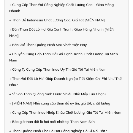
+ Cung Cấp Than Đá Công Nghiệp Chất Lượng Cao – Giao Hàng
Nhanh
+ Than Đá Indonesia Chất Lượng Cao, Giá Tốt [MIỀN NAM]
+ Bán Than Đốt Lò Hơi Giá Cạnh Tranh, Giao Hàng Nhanh [MIỀN
NAM]
+ Báo Giá Than Quảng Ninh Mới Nhất Hiện Nay
+ Chuyên Cung Cấp Than Đá Giá Cạnh Tranh, Chất Lượng Tại Miền
Nam
+ Công Ty Cung Cấp Than Indo Uy Tín Giá Tốt Tại Miền Nam
+ Than Đá Đốt Lò Hơi Giúp Doanh Nghiệp Tiết Kiệm Chi Phí Như Thế
Nào?
+ Vì Sao Than Quảng Ninh Được Nhiều Nhà Máy Lựa Chọn?
+ [MIỀN NAM] Nhà cung cấp than đá uy tín, giá tốt, chất lượng
+ Cung Cấp Than Indo Nhập Khẩu Chất Lượng, Giá Tốt Tại Miền Nam
+ Báo giá than đốt lò hơi mới nhất tại Than Nam Sơn
+ Than Quảng Ninh Cho Lò Hơi Công Nghiệp Có Gì Nổi Bật?