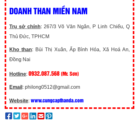
DOANH THAN MIỀN NAM
Trụ sở chính
: 267/3 Võ Văn Ngân, P Linh Chiểu, Q
Thủ Đức, TPHCM
Kho than
: Bùi Thị Xuân, Ấp Bình Hóa, Xã Hoá An,
Đồng Nai
0932.087.568
(Mr. Sơn)
Hotline
:
Email
: philong0512@gmail.com
www.cungcapthanda.com
Website
: