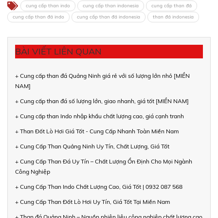
cung cấp than indo
cung cấp than indonesia
cung cấp than đá
cung cấp than đá indo
cung cấp than đá indonesia
than đá indonesia
BÀI VIẾT LIÊN QUAN
+ Cung cấp than đá Quảng Ninh giá rẻ với số lượng lớn nhỏ [MIỀN
NAM]
+ Cung cấp than đá số lượng lớn, giao nhanh, giá tốt [MIỀN NAM]
+ Cung cấp than Indo nhập khẩu chất lượng cao, giá cạnh tranh
+ Than Đốt Lò Hơi Giá Tốt - Cung Cấp Nhanh Toàn Miền Nam
+ Cung Cấp Than Quảng Ninh Uy Tín, Chất Lượng, Giá Tốt
+ Cung Cấp Than Đá Uy Tín – Chất Lượng Ổn Định Cho Mọi Ngành
Công Nghiệp
+ Cung Cấp Than Indo Chất Lượng Cao, Giá Tốt | 0932 087 568
+ Cung Cấp Than Đốt Lò Hơi Uy Tín, Giá Tốt Tại Miền Nam
+ Than đá Quảng Ninh – Nguồn nhiên liệu công nghiệp chất lượng cao