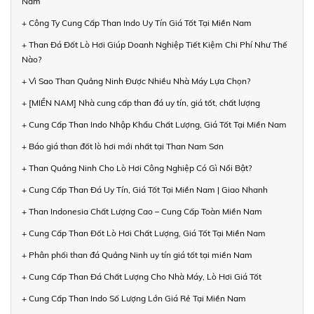
Nam
+ Công Ty Cung Cấp Than Indo Uy Tín Giá Tốt Tại Miền Nam
+ Than Đá Đốt Lò Hơi Giúp Doanh Nghiệp Tiết Kiệm Chi Phí Như Thế
Nào?
+ Vì Sao Than Quảng Ninh Được Nhiều Nhà Máy Lựa Chọn?
+ [MIỀN NAM] Nhà cung cấp than đá uy tín, giá tốt, chất lượng
+ Cung Cấp Than Indo Nhập Khẩu Chất Lượng, Giá Tốt Tại Miền Nam
+ Báo giá than đốt lò hơi mới nhất tại Than Nam Sơn
+ Than Quảng Ninh Cho Lò Hơi Công Nghiệp Có Gì Nổi Bật?
+ Cung Cấp Than Đá Uy Tín, Giá Tốt Tại Miền Nam | Giao Nhanh
+ Than Indonesia Chất Lượng Cao – Cung Cấp Toàn Miền Nam
+ Cung Cấp Than Đốt Lò Hơi Chất Lượng, Giá Tốt Tại Miền Nam
+ Phân phối than đá Quảng Ninh uy tín giá tốt tại miền Nam
+ Cung Cấp Than Đá Chất Lượng Cho Nhà Máy, Lò Hơi Giá Tốt
+ Cung Cấp Than Indo Số Lượng Lớn Giá Rẻ Tại Miền Nam