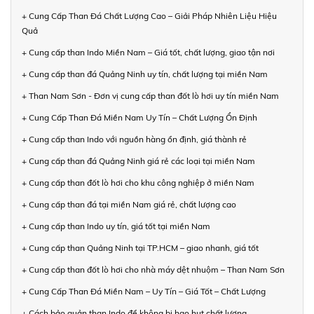
+ Cung Cấp Than Đá Chất Lượng Cao – Giải Pháp Nhiên Liệu Hiệu
Quả
+ Cung cấp than Indo Miền Nam – Giá tốt, chất lượng, giao tận nơi
+ Cung cấp than đá Quảng Ninh uy tín, chất lượng tại miền Nam
+ Than Nam Sơn - Đơn vị cung cấp than đốt lò hơi uy tín miền Nam
+ Cung Cấp Than Đá Miền Nam Uy Tín – Chất Lượng Ổn Định
+ Cung cấp than Indo với nguồn hàng ổn định, giá thành rẻ
+ Cung cấp than đá Quảng Ninh giá rẻ các loại tại miền Nam
+ Cung cấp than đốt lò hơi cho khu công nghiệp ở miền Nam
+ Cung cấp than đá tại miền Nam giá rẻ, chất lượng cao
+ Cung cấp than Indo uy tín, giá tốt tại miền Nam
+ Cung cấp than Quảng Ninh tại TP.HCM – giao nhanh, giá tốt
+ Cung cấp than đốt lò hơi cho nhà máy dệt nhuộm – Than Nam Sơn
+ Cung Cấp Than Đá Miền Nam – Uy Tín – Giá Tốt – Chất Lượng
+ Cách bảo quản than Indo để không bị hao hụt chất lượng