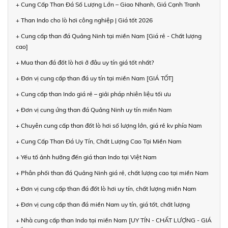
+ Cung Cấp Than Đá Số Lượng Lớn – Giao Nhanh, Giá Cạnh Tranh
+ Than Indo cho lò hơi công nghiệp | Giá tốt 2026
+ Cung cấp than đá Quảng Ninh tại miền Nam [Giá rẻ - Chất lượng
cao]
+ Mua than đá đốt lò hơi ở đâu uy tín giá tốt nhất?
+ Đơn vị cung cấp than đá uy tín tại miền Nam [GIÁ TỐT]
+ Cung cấp than Indo giá rẻ – giải pháp nhiên liệu tối ưu
+ Đơn vị cung ứng than đá Quảng Ninh uy tín miền Nam
+ Chuyên cung cấp than đốt lò hơi số lượng lớn, giá rẻ kv phía Nam
+ Cung Cấp Than Đá Uy Tín, Chất Lượng Cao Tại Miền Nam
+ Yếu tố ảnh hưởng đến giá than Indo tại Việt Nam
+ Phân phối than đá Quảng Ninh giá rẻ, chất lượng cao tại miền Nam
+ Đơn vị cung cấp than đá đốt lò hơi uy tín, chất lượng miền Nam
+ Đơn vị cung cấp than đá miền Nam uy tín, giá tốt, chất lượng
+ Nhà cung cấp than Indo tại miền Nam [UY TÍN - CHẤT LƯỢNG - GIÁ