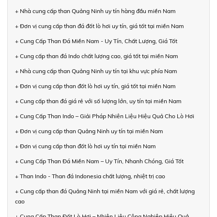
+ Nhà cung cấp than Quảng Ninh uy tín hàng đầu miền Nam
+ Đơn vị cung cấp than đá đốt lò hơi uy tín, giá tốt tại miền Nam
+ Cung Cấp Than Đá Miền Nam - Uy Tín, Chất Lượng, Giá Tốt
+ Cung cấp than đá Indo chất lượng cao, giá tốt tại miền Nam
+ Nhà cung cấp than Quảng Ninh uy tín tại khu vực phía Nam
+ Đơn vị cung cấp than đốt lò hơi uy tín, giá tốt tại miền Nam
+ Cung cấp than đá giá rẻ với số lượng lớn, uy tín tại miền Nam
+ Cung Cấp Than Indo – Giải Pháp Nhiên Liệu Hiệu Quả Cho Lò Hơi
+ Đơn vị cung cấp than Quảng Ninh uy tín tại miền Nam
+ Đơn vị cung cấp than đốt lò hơi uy tín tại miền Nam
+ Cung Cấp Than Đá Miền Nam – Uy Tín, Nhanh Chóng, Giá Tốt
+ Than Indo - Than đá Indonesia chất lượng, nhiệt trị cao
+ Cung cấp than đá Quảng Ninh tại miền Nam với giá rẻ, chất lượng
cao
+ Cung Cấp Than Đốt Lò Hơi – Nhiên Liệu Công Nghiệp Hiệu Quả