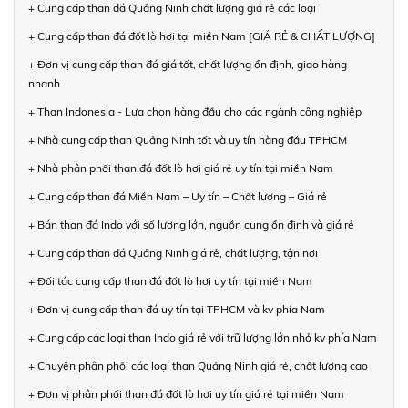
+ Cung cấp than đá Quảng Ninh chất lượng giá rẻ các loại
+ Cung cấp than đá đốt lò hơi tại miền Nam [GIÁ RẺ & CHẤT LƯỢNG]
+ Đơn vị cung cấp than đá giá tốt, chất lượng ổn định, giao hàng
nhanh
+ Than Indonesia - Lựa chọn hàng đầu cho các ngành công nghiệp
+ Nhà cung cấp than Quảng Ninh tốt và uy tín hàng đầu TPHCM
+ Nhà phân phối than đá đốt lò hơi giá rẻ uy tín tại miền Nam
+ Cung cấp than đá Miền Nam – Uy tín – Chất lượng – Giá rẻ
+ Bán than đá Indo với số lượng lớn, nguồn cung ổn định và giá rẻ
+ Cung cấp than đá Quảng Ninh giá rẻ, chất lượng, tận nơi
+ Đối tác cung cấp than đá đốt lò hơi uy tín tại miền Nam
+ Đơn vị cung cấp than đá uy tín tại TPHCM và kv phía Nam
+ Cung cấp các loại than Indo giá rẻ với trữ lượng lớn nhỏ kv phía Nam
+ Chuyên phân phối các loại than Quảng Ninh giá rẻ, chất lượng cao
+ Đơn vị phân phối than đá đốt lò hơi uy tín giá rẻ tại miền Nam