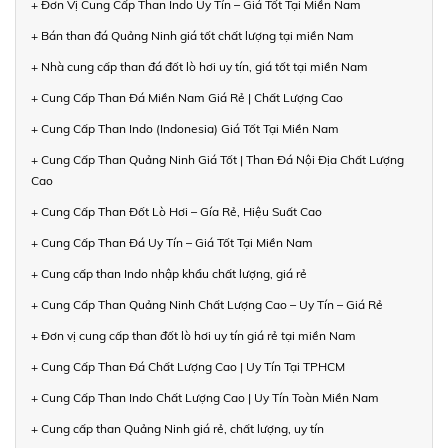
+ Đơn Vị Cung Cấp Than Indo Uy Tín – Giá Tốt Tại Miền Nam
+ Bán than đá Quảng Ninh giá tốt chất lượng tại miền Nam
+ Nhà cung cấp than đá đốt lò hơi uy tín, giá tốt tại miền Nam
+ Cung Cấp Than Đá Miền Nam Giá Rẻ | Chất Lượng Cao
+ Cung Cấp Than Indo (Indonesia) Giá Tốt Tại Miền Nam
+ Cung Cấp Than Quảng Ninh Giá Tốt | Than Đá Nội Địa Chất Lượng
Cao
+ Cung Cấp Than Đốt Lò Hơi – Gía Rẻ, Hiệu Suất Cao
+ Cung Cấp Than Đá Uy Tín – Giá Tốt Tại Miền Nam
+ Cung cấp than Indo nhập khẩu chất lượng, giá rẻ
+ Cung Cấp Than Quảng Ninh Chất Lượng Cao – Uy Tín – Giá Rẻ
+ Đơn vị cung cấp than đốt lò hơi uy tín giá rẻ tại miền Nam
+ Cung Cấp Than Đá Chất Lượng Cao | Uy Tín Tại TPHCM
+ Cung Cấp Than Indo Chất Lượng Cao | Uy Tín Toàn Miền Nam
+ Cung cấp than Quảng Ninh giá rẻ, chất lượng, uy tín