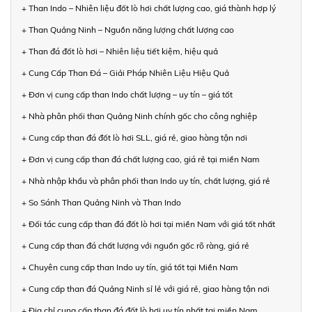
+ Than Indo – Nhiên liệu đốt lò hơi chất lượng cao, giá thành hợp lý
+ Than Quảng Ninh – Nguồn năng lượng chất lượng cao
+ Than đá đốt lò hơi – Nhiên liệu tiết kiệm, hiệu quả
+ Cung Cấp Than Đá – Giải Pháp Nhiên Liệu Hiệu Quả
+ Đơn vị cung cấp than Indo chất lượng – uy tín – giá tốt
+ Nhà phân phối than Quảng Ninh chính gốc cho công nghiệp
+ Cung cấp than đá đốt lò hơi SLL, giá rẻ, giao hàng tận nơi
+ Đơn vị cung cấp than đá chất lượng cao, giá rẻ tại miền Nam
+ Nhà nhập khẩu và phân phối than Indo uy tín, chất lượng, giá rẻ
+ So Sánh Than Quảng Ninh và Than Indo
+ Đối tác cung cấp than đá đốt lò hơi tại miền Nam với giá tốt nhất
+ Cung cấp than đá chất lượng với nguồn gốc rõ ràng, giá rẻ
+ Chuyên cung cấp than Indo uy tín, giá tốt tại Miền Nam
+ Cung cấp than đá Quảng Ninh sỉ lẻ với giá rẻ, giao hàng tận nơi
+ Địa chỉ cung cấp than đá đốt lò hơi uy tín nhất tại miền Nam