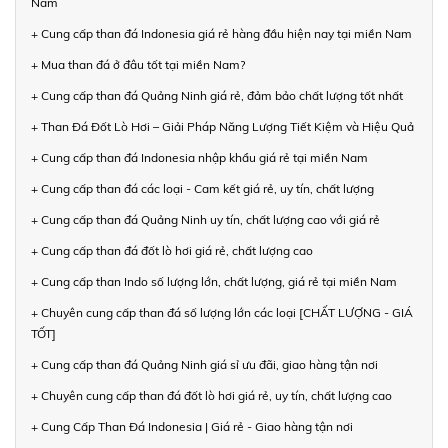
Nam
+ Cung cấp than đá Indonesia giá rẻ hàng đầu hiện nay tại miền Nam
+ Mua than đá ở đâu tốt tại miền Nam?
+ Cung cấp than đá Quảng Ninh giá rẻ, đảm bảo chất lượng tốt nhất
+ Than Đá Đốt Lò Hơi – Giải Pháp Năng Lượng Tiết Kiệm và Hiệu Quả
+ Cung cấp than đá Indonesia nhập khẩu giá rẻ tại miền Nam
+ Cung cấp than đá các loại - Cam kết giá rẻ, uy tín, chất lượng
+ Cung cấp than đá Quảng Ninh uy tín, chất lượng cao với giá rẻ
+ Cung cấp than đá đốt lò hơi giá rẻ, chất lượng cao
+ Cung cấp than Indo số lượng lớn, chất lượng, giá rẻ tại miền Nam
+ Chuyên cung cấp than đá số lượng lớn các loại [CHẤT LƯỢNG - GIÁ
TỐT]
+ Cung cấp than đá Quảng Ninh giá sỉ ưu đãi, giao hàng tận nơi
+ Chuyên cung cấp than đá đốt lò hơi giá rẻ, uy tín, chất lượng cao
+ Cung Cấp Than Đá Indonesia | Giá rẻ - Giao hàng tận nơi