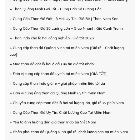
+ Than Quảng Ninh Giá Tốt – Cung Cấp Số Lượng Lớn
+ Cung Cấp Than Đá Đốt Lò Hơi Uy Tín, Giá Rẻ | Than Nam Sơn
+ Cung Cấp Than Đá Số Lượng Lớn – Giao Nhanh, Giá Cạnh Tranh
+ Than Indo cho lò hơi công nghiệp | Giá tốt 2026
+ Cung cấp than đá Quảng Ninh tại miền Nam [Giá rẻ - Chất lượng
cao]
+ Mua than đá đốt lò hơi ở đâu uy tín giá tốt nhất?
+ Đơn vị cung cấp than đá uy tín tại miền Nam [GIÁ TỐT]
+ Cung cấp than Indo giá rẻ – giải pháp nhiên liệu tối ưu
+ Đơn vị cung ứng than đá Quảng Ninh uy tín miền Nam
+ Chuyên cung cấp than đốt lò hơi số lượng lớn, giá rẻ kv phía Nam
+ Cung Cấp Than Đá Uy Tín, Chất Lượng Cao Tại Miền Nam
+ Yếu tố ảnh hưởng đến giá than Indo tại Việt Nam
+ Phân phối than đá Quảng Ninh giá rẻ, chất lượng cao tại miền Nam