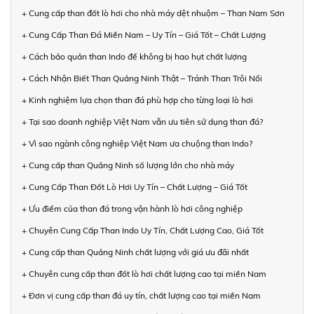
+ Cung cấp than đốt lò hơi cho nhà máy dệt nhuộm – Than Nam Sơn
+ Cung Cấp Than Đá Miền Nam – Uy Tín – Giá Tốt – Chất Lượng
+ Cách bảo quản than Indo để không bị hao hụt chất lượng
+ Cách Nhận Biết Than Quảng Ninh Thật – Tránh Than Trôi Nổi
+ Kinh nghiệm lựa chọn than đá phù hợp cho từng loại lò hơi
+ Tại sao doanh nghiệp Việt Nam vẫn ưu tiên sử dụng than đá?
+ Vì sao ngành công nghiệp Việt Nam ưa chuộng than Indo?
+ Cung cấp than Quảng Ninh số lượng lớn cho nhà máy
+ Cung Cấp Than Đốt Lò Hơi Uy Tín – Chất Lượng – Giá Tốt
+ Ưu điểm của than đá trong vận hành lò hơi công nghiệp
+ Chuyên Cung Cấp Than Indo Uy Tín, Chất Lượng Cao, Giá Tốt
+ Cung cấp than Quảng Ninh chất lượng với giá ưu đãi nhất
+ Chuyên cung cấp than đốt lò hơi chất lượng cao tại miền Nam
+ Đơn vị cung cấp than đá uy tín, chất lượng cao tại miền Nam