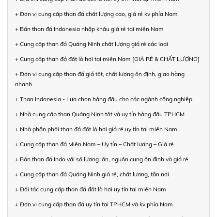
+ Đơn vị cung cấp than đá chất lượng cao, giá rẻ kv phía Nam
+ Bán than đá Indonesia nhập khẩu giá rẻ tại miền Nam
+ Cung cấp than đá Quảng Ninh chất lượng giá rẻ các loại
+ Cung cấp than đá đốt lò hơi tại miền Nam [GIÁ RẺ & CHẤT LƯỢNG]
+ Đơn vị cung cấp than đá giá tốt, chất lượng ổn định, giao hàng
nhanh
+ Than Indonesia - Lựa chọn hàng đầu cho các ngành công nghiệp
+ Nhà cung cấp than Quảng Ninh tốt và uy tín hàng đầu TPHCM
+ Nhà phân phối than đá đốt lò hơi giá rẻ uy tín tại miền Nam
+ Cung cấp than đá Miền Nam – Uy tín – Chất lượng – Giá rẻ
+ Bán than đá Indo với số lượng lớn, nguồn cung ổn định và giá rẻ
+ Cung cấp than đá Quảng Ninh giá rẻ, chất lượng, tận nơi
+ Đối tác cung cấp than đá đốt lò hơi uy tín tại miền Nam
+ Đơn vị cung cấp than đá uy tín tại TPHCM và kv phía Nam