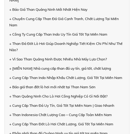
NAM]
+ Báo Giá Than Quảng Ninh Mới Nhất Hiện Nay
+ Chuyên Cung Cấp Than Đá Giá Cạnh Tranh, Chất Lượng Tại Miền
Nam
+ Công Ty Cung Cấp Than Indo Uy Tín Giá Tốt Tại Miền Nam
+ Than Đá Đốt Lò Hơi Giúp Doanh Nghiệp Tiết Kiệm Chi Phí Như Thế
Nào?
+ Vì Sao Than Quảng Ninh Được Nhiều Nhà Máy Lựa Chọn?
+ [MIỀN NAM] Nhà cung cấp than đá uy tín, giá tốt, chất lượng
+ Cung Cấp Than Indo Nhập Khẩu Chất Lượng, Giá Tốt Tại Miền Nam
+ Báo giá than đốt lò hơi mới nhất tại Than Nam Sơn
+ Than Quảng Ninh Cho Lò Hơi Công Nghiệp Có Gì Nổi Bật?
+ Cung Cấp Than Đá Uy Tín, Giá Tốt Tại Miền Nam | Giao Nhanh
+ Than Indonesia Chất Lượng Cao – Cung Cấp Toàn Miền Nam
+ Cung Cấp Than Đốt Lò Hơi Chất Lượng, Giá Tốt Tại Miền Nam
+ Phân phối than đá Quảng Ninh uy tín giá tốt tại miền Nam