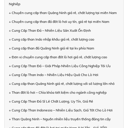
Nghiệp
+ Chuyên cung cấp than Quảng Ninh giá rẻ, chất lượng tại miền Nam
+ Chuyên cung cấp than đá đốt lò hơi uy tín, giá rẻ tại miền Nam
+ Cung Cấp Than Đá – Nhiên Liệu Sản Xuất Ổn Định
+ Cung cấp than Indo nhập khẩu giá rẻ, chất lượng cao
+ Cung cấp than đá Quảng Ninh giá rẻ tại kv phía Nam
+ Đơn vị chuyên cung cấp than đốt lò hơi giá rẻ, chất lượng cao
+ Cung Cấp Than Đá – Giải Pháp Nhiên Liệu Công Nghiệp Tối Ưu
+ Cung Cấp Than Indo – Nhiên Liệu Hiệu Quả Cho Lò Hơi
+ Cung cấp than Quảng Ninh giá rẻ, chất lượng với số lượng lớn nhỏ
+ Than đốt lò hơi – Chìa khóa tiết kiệm cho ngành công nghiệp
+ Cung Cấp Than Đá Sỉ Lẻ Chất Lượng, Uy Tín, Giá Rẻ
+ Cung Cấp Than Indonesia – Nhiên Liệu Sạch, Giá Tốt Cho Lò Hơi
+ Than Quảng Ninh – Nguồn nhiên liệu truyền thống đáng tin cậy
+ Cung cấp than đá đốt lò hơi tại miền Nam [UY TÍN - GIÁ TỐT]