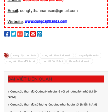
congtythannamson@gmail.com
Email
:
www.cungcapthanda.com
Website
:
cung cấp than indo
cung cấp than indonesia
cung cấp than đá
cung cấp than đốt lò hơi
than đá đốt lò hơi
than đá indonesia
BÀI VIẾT LIÊN QUAN
+ Cung cấp than đá Quảng Ninh giá rẻ với số lượng lớn nhỏ [MIỀN
NAM]
+ Cung cấp than đá số lượng lớn, giao nhanh, giá tốt [MIỀN NAM]