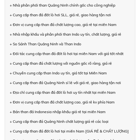
+ Nhà phân phối than Quảng Ninh chính gốc cho công nghiệp
+ Cung cấp than đá đốt lò hơi SLL, giá rẻ, giao hàng tận nơi
+ Đơn vị cung cấp than đá chất lượng cao, giá rẻ tại miền Nam
+ Nhà nhập khẩu và phân phối than Indo uy tín, chất lượng, giá rẻ
+ So Sánh Than Quảng Ninh và Than Indo
+ Đối tác cung cấp than đá đốt lò hơi tại miền Nam với giá tốt nhất
+ Cung cấp than đá chất lượng với nguồn gốc rõ ràng, giá rẻ
+ Chuyên cung cấp than Indo uy tín, giá tốt tại Miền Nam
+ Cung cấp than đá Quảng Ninh sỉ lẻ với giá rẻ, giao hàng tận nơi
+ Địa chỉ cung cấp than đá đốt lò hơi uy tín nhất tại miền Nam
+ Đơn vị cung cấp than đá chất lượng cao, giá rẻ kv phía Nam
+ Bán than đá Indonesia nhập khẩu giá rẻ tại miền Nam
+ Cung cấp than đá Quảng Ninh chất lượng giá rẻ các loại
+ Cung cấp than đá đốt lò hơi tại miền Nam [GIÁ RẺ & CHẤT LƯỢNG]