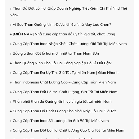
+ Than Đá Đốt Lò Hơi Giúp Doanh Nghiệp Tiết Kiệm Chi Phí Như Thế
Nào?
+ Vì Sao Than Quảng Ninh Được Nhiều Nhà Máy Lựa Chọn?
+ [MIỀN NAM] Nhà cung cấp than đá uy tín, giá tốt, chất lượng
+ Cung Cấp Than Indo Nhập Khẩu Chất Lượng, Giá Tốt Tại Miền Nam
+ Báo giá than đốt lò hơi mới nhất tại Than Nam Sơn
+ Than Quảng Ninh Cho Lò Hơi Công Nghiệp Có Gì Nổi Bật?
+ Cung Cấp Than Đá Uy Tín, Giá Tốt Tại Miền Nam | Giao Nhanh
+ Than Indonesia Chất Lượng Cao – Cung Cấp Toàn Miền Nam
+ Cung Cấp Than Đốt Lò Hơi Chất Lượng, Giá Tốt Tại Miền Nam
+ Phân phối than đá Quảng Ninh uy tín giá tốt tại miền Nam
+ Cung Cấp Than Đá Chất Lượng Cho Nhà Máy, Lò Hơi Giá Tốt
+ Cung Cấp Than Indo Số Lượng Lớn Giá Rẻ Tại Miền Nam
+ Cung Cấp Than Đốt Lò Hơi Chất Lượng Cao Giá Tốt Tại Miền Nam