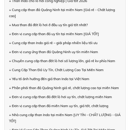
+ Than Indo cho lò hơi công nghiệp | Giá tốt 2026
+ Cung cấp than đá Quảng Ninh tại miền Nam [Giá rẻ - Chất lượng
cao]
+ Mua than đá đốt lò hơi ở đâu uy tín giá tốt nhất?
+ Đơn vị cung cấp than đá uy tín tại miền Nam [GIÁ TỐT]
+ Cung cấp than Indo giá rẻ – giải pháp nhiên liệu tối ưu
+ Đơn vị cung ứng than đá Quảng Ninh uy tín miền Nam
+ Chuyên cung cấp than đốt lò hơi số lượng lớn, giá rẻ kv phía Nam
+ Cung Cấp Than Đá Uy Tín, Chất Lượng Cao Tại Miền Nam
+ Yếu tố ảnh hưởng đến giá than Indo tại Việt Nam
+ Phân phối than đá Quảng Ninh giá rẻ, chất lượng cao tại miền Nam
+ Đơn vị cung cấp than đá đốt lò hơi uy tín, chất lượng miền Nam
+ Đơn vị cung cấp than đá miền Nam uy tín, giá tốt, chất lượng
+ Nhà cung cấp than Indo tại miền Nam [UY TÍN - CHẤT LƯỢNG - GIÁ
TỐT]
+ Đơn Vị Cung Cấp Than Quảng Ninh Uy Tín, Giá Tốt Tại Miền Nam