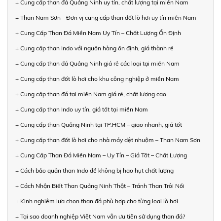
+ Cung cấp than đá Quảng Ninh uy tín, chất lượng tại miền Nam
+ Than Nam Sơn - Đơn vị cung cấp than đốt lò hơi uy tín miền Nam
+ Cung Cấp Than Đá Miền Nam Uy Tín – Chất Lượng Ổn Định
+ Cung cấp than Indo với nguồn hàng ổn định, giá thành rẻ
+ Cung cấp than đá Quảng Ninh giá rẻ các loại tại miền Nam
+ Cung cấp than đốt lò hơi cho khu công nghiệp ở miền Nam
+ Cung cấp than đá tại miền Nam giá rẻ, chất lượng cao
+ Cung cấp than Indo uy tín, giá tốt tại miền Nam
+ Cung cấp than Quảng Ninh tại TP.HCM – giao nhanh, giá tốt
+ Cung cấp than đốt lò hơi cho nhà máy dệt nhuộm – Than Nam Sơn
+ Cung Cấp Than Đá Miền Nam – Uy Tín – Giá Tốt – Chất Lượng
+ Cách bảo quản than Indo để không bị hao hụt chất lượng
+ Cách Nhận Biết Than Quảng Ninh Thật – Tránh Than Trôi Nổi
+ Kinh nghiệm lựa chọn than đá phù hợp cho từng loại lò hơi
+ Tại sao doanh nghiệp Việt Nam vẫn ưu tiên sử dụng than đá?