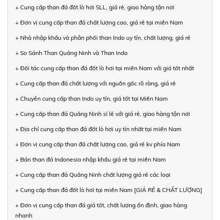
+ Cung cấp than đá đốt lò hơi SLL, giá rẻ, giao hàng tận nơi
+ Đơn vị cung cấp than đá chất lượng cao, giá rẻ tại miền Nam
+ Nhà nhập khẩu và phân phối than Indo uy tín, chất lượng, giá rẻ
+ So Sánh Than Quảng Ninh và Than Indo
+ Đối tác cung cấp than đá đốt lò hơi tại miền Nam với giá tốt nhất
+ Cung cấp than đá chất lượng với nguồn gốc rõ ràng, giá rẻ
+ Chuyên cung cấp than Indo uy tín, giá tốt tại Miền Nam
+ Cung cấp than đá Quảng Ninh sỉ lẻ với giá rẻ, giao hàng tận nơi
+ Địa chỉ cung cấp than đá đốt lò hơi uy tín nhất tại miền Nam
+ Đơn vị cung cấp than đá chất lượng cao, giá rẻ kv phía Nam
+ Bán than đá Indonesia nhập khẩu giá rẻ tại miền Nam
+ Cung cấp than đá Quảng Ninh chất lượng giá rẻ các loại
+ Cung cấp than đá đốt lò hơi tại miền Nam [GIÁ RẺ & CHẤT LƯỢNG]
+ Đơn vị cung cấp than đá giá tốt, chất lượng ổn định, giao hàng
nhanh