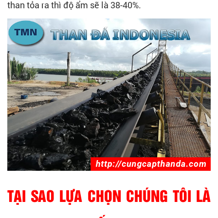
than tỏa ra thì độ ẩm sẽ là 38-40%.
TẠI SAO LỰA CHỌN CHÚNG TÔI LÀ