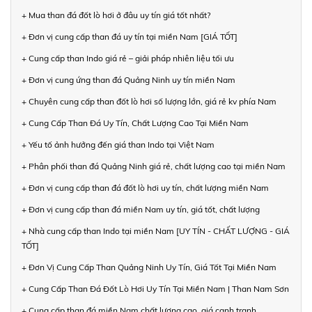
+ Mua than đá đốt lò hơi ở đâu uy tín giá tốt nhất?
+ Đơn vị cung cấp than đá uy tín tại miền Nam [GIÁ TỐT]
+ Cung cấp than Indo giá rẻ – giải pháp nhiên liệu tối ưu
+ Đơn vị cung ứng than đá Quảng Ninh uy tín miền Nam
+ Chuyên cung cấp than đốt lò hơi số lượng lớn, giá rẻ kv phía Nam
+ Cung Cấp Than Đá Uy Tín, Chất Lượng Cao Tại Miền Nam
+ Yếu tố ảnh hưởng đến giá than Indo tại Việt Nam
+ Phân phối than đá Quảng Ninh giá rẻ, chất lượng cao tại miền Nam
+ Đơn vị cung cấp than đá đốt lò hơi uy tín, chất lượng miền Nam
+ Đơn vị cung cấp than đá miền Nam uy tín, giá tốt, chất lượng
+ Nhà cung cấp than Indo tại miền Nam [UY TÍN - CHẤT LƯỢNG - GIÁ
TỐT]
+ Đơn Vị Cung Cấp Than Quảng Ninh Uy Tín, Giá Tốt Tại Miền Nam
+ Cung Cấp Than Đá Đốt Lò Hơi Uy Tín Tại Miền Nam | Than Nam Sơn
+ Cung cấp than đá miền Nam chất lượng cao, giá cạnh tranh