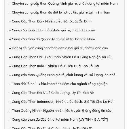
+ Chuyên cung cấp than Quảng Ninh giá rẻ, chất lượng tại miền Nam
+ Chuyên cung cấp than đá đốt lò hơi uy tín, giá rẻ tại miền Nam
+ Cung Cấp Than Đá – Nhiên Liệu Sản Xuất Ổn Định
+ Cung cấp than Indo nhập khẩu giá rẻ, chất lượng cao
+ Cung cấp than đá Quảng Ninh giá rẻ tại kv phía Nam
+ Đơn vị chuyên cung cấp than đốt lò hơi giá rẻ, chất lượng cao
+ Cung Cấp Than Đá – Giải Pháp Nhiên Liệu Công Nghiệp Tối Ưu
+ Cung Cấp Than Indo – Nhiên Liệu Hiệu Quả Cho Lò Hơi
+ Cung cấp than Quảng Ninh giá rẻ, chất lượng với số lượng lớn nhỏ
+ Than đốt lò hơi – Chìa khóa tiết kiệm cho ngành công nghiệp
+ Cung Cấp Than Đá Sỉ Lẻ Chất Lượng, Uy Tín, Giá Rẻ
+ Cung Cấp Than Indonesia – Nhiên Liệu Sạch, Giá Tốt Cho Lò Hơi
+ Than Quảng Ninh – Nguồn nhiên liệu truyền thống đáng tin cậy
+ Cung cấp than đá đốt lò hơi tại miền Nam [UY TÍN - GIÁ TỐT]
+ Cung Cấp Than Đá Sỉ Lẻ Chất Lượng, Uy Tín Giá Tốt