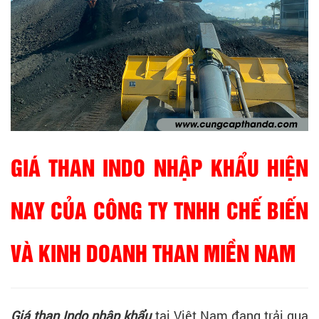
GIÁ THAN INDO NHẬP KHẨU HIỆN
NAY CỦA CÔNG TY TNHH CHẾ BIẾN
VÀ KINH DOANH THAN MIỀN NAM
Giá than Indo nhập khẩu
tại Việt Nam đang trải qua