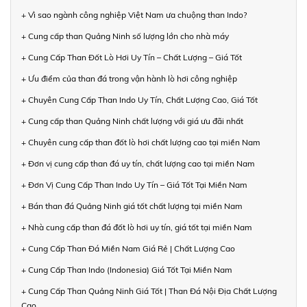
+ Vì sao ngành công nghiệp Việt Nam ưa chuộng than Indo?
+ Cung cấp than Quảng Ninh số lượng lớn cho nhà máy
+ Cung Cấp Than Đốt Lò Hơi Uy Tín – Chất Lượng – Giá Tốt
+ Ưu điểm của than đá trong vận hành lò hơi công nghiệp
+ Chuyên Cung Cấp Than Indo Uy Tín, Chất Lượng Cao, Giá Tốt
+ Cung cấp than Quảng Ninh chất lượng với giá ưu đãi nhất
+ Chuyên cung cấp than đốt lò hơi chất lượng cao tại miền Nam
+ Đơn vị cung cấp than đá uy tín, chất lượng cao tại miền Nam
+ Đơn Vị Cung Cấp Than Indo Uy Tín – Giá Tốt Tại Miền Nam
+ Bán than đá Quảng Ninh giá tốt chất lượng tại miền Nam
+ Nhà cung cấp than đá đốt lò hơi uy tín, giá tốt tại miền Nam
+ Cung Cấp Than Đá Miền Nam Giá Rẻ | Chất Lượng Cao
+ Cung Cấp Than Indo (Indonesia) Giá Tốt Tại Miền Nam
+ Cung Cấp Than Quảng Ninh Giá Tốt | Than Đá Nội Địa Chất Lượng
Cao