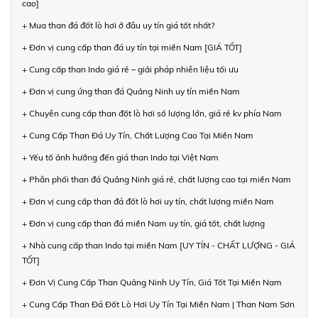
cao]
+ Mua than đá đốt lò hơi ở đâu uy tín giá tốt nhất?
+ Đơn vị cung cấp than đá uy tín tại miền Nam [GIÁ TỐT]
+ Cung cấp than Indo giá rẻ – giải pháp nhiên liệu tối ưu
+ Đơn vị cung ứng than đá Quảng Ninh uy tín miền Nam
+ Chuyên cung cấp than đốt lò hơi số lượng lớn, giá rẻ kv phía Nam
+ Cung Cấp Than Đá Uy Tín, Chất Lượng Cao Tại Miền Nam
+ Yếu tố ảnh hưởng đến giá than Indo tại Việt Nam
+ Phân phối than đá Quảng Ninh giá rẻ, chất lượng cao tại miền Nam
+ Đơn vị cung cấp than đá đốt lò hơi uy tín, chất lượng miền Nam
+ Đơn vị cung cấp than đá miền Nam uy tín, giá tốt, chất lượng
+ Nhà cung cấp than Indo tại miền Nam [UY TÍN - CHẤT LƯỢNG - GIÁ
TỐT]
+ Đơn Vị Cung Cấp Than Quảng Ninh Uy Tín, Giá Tốt Tại Miền Nam
+ Cung Cấp Than Đá Đốt Lò Hơi Uy Tín Tại Miền Nam | Than Nam Sơn