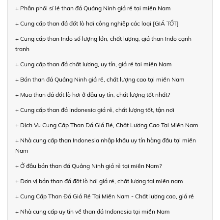
+ Phân phối sỉ lẻ than đá Quảng Ninh giá rẻ tại miền Nam
+ Cung cấp than đá đốt lò hơi công nghiệp các loại [GIÁ TỐT]
+ Cung cấp than Indo số lượng lớn, chất lượng, giá than Indo cạnh
tranh
+ Cung cấp than đá chất lượng, uy tín, giá rẻ tại miền Nam
+ Bán than đá Quảng Ninh giá rẻ, chất lượng cao tại miền Nam
+ Mua than đá đốt lò hơi ở đâu uy tín, chất lượng tốt nhất?
+ Cung cấp than đá Indonesia giá rẻ, chất lượng tốt, tận nơi
+ Dịch Vụ Cung Cấp Than Đá Giá Rẻ, Chất Lượng Cao Tại Miền Nam
+ Nhà cung cấp than Indonesia nhập khẩu uy tín hàng đầu tại miền
Nam
+ Ở đâu bán than đá Quảng Ninh giá rẻ tại miền Nam?
+ Đơn vị bán than đá đốt lò hơi giá rẻ, chất lượng tại miền nam
+ Cung Cấp Than Đá Giá Rẻ Tại Miền Nam - Chất lượng cao, giá rẻ
+ Nhà cung cấp uy tín về than đá Indonesia tại miền Nam