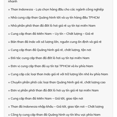
nhanh
+ Than Indonesia - Lựa chọn hàng đầu cho các ngành công nghiệp
+ Nhà cung cấp than Quảng Ninh tốt và uy tín hàng đầu TPHCM
+ Nhà phân phối than đá đốt lò hơi giá rẻ uy tín tại miền Nam
+ Cung cấp than đá Miền Nam – Uy tín – Chất lượng – Giá rẻ
+ Bán than đá Indo với số lượng lớn, nguồn cung ổn định và giá rẻ
+ Cung cấp than đá Quảng Ninh giá rẻ, chất lượng, tận nơi
+ Đối tác cung cấp than đá đốt lò hơi uy tín tại miền Nam
+ Đơn vị cung cấp than đá uy tín tại TPHCM và kv phía Nam
+ Cung cấp các loại than Indo giá rẻ với trữ lượng lớn nhỏ kv phía Nam
+ Chuyên phân phối các loại than Quảng Ninh giá rẻ, chất lượng cao
+ Đơn vị phân phối than đá đốt lò hơi uy tín giá rẻ tại miền Nam
+ Cung cấp than đá Miền Nam – Giá tốt, giao tận nơi
+ Than đá Indonesia nhập khẩu – Giá tốt, giao tận nơi – Chất lượng
+ Công ty cung cấp than đá Quảng Ninh uy tín khu vực phía Nam