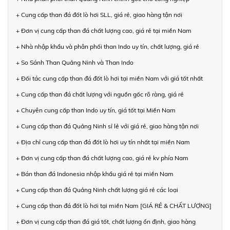
+ Cung cấp than đá đốt lò hơi SLL, giá rẻ, giao hàng tận nơi
+ Đơn vị cung cấp than đá chất lượng cao, giá rẻ tại miền Nam
+ Nhà nhập khẩu và phân phối than Indo uy tín, chất lượng, giá rẻ
+ So Sánh Than Quảng Ninh và Than Indo
+ Đối tác cung cấp than đá đốt lò hơi tại miền Nam với giá tốt nhất
+ Cung cấp than đá chất lượng với nguồn gốc rõ ràng, giá rẻ
+ Chuyên cung cấp than Indo uy tín, giá tốt tại Miền Nam
+ Cung cấp than đá Quảng Ninh sỉ lẻ với giá rẻ, giao hàng tận nơi
+ Địa chỉ cung cấp than đá đốt lò hơi uy tín nhất tại miền Nam
+ Đơn vị cung cấp than đá chất lượng cao, giá rẻ kv phía Nam
+ Bán than đá Indonesia nhập khẩu giá rẻ tại miền Nam
+ Cung cấp than đá Quảng Ninh chất lượng giá rẻ các loại
+ Cung cấp than đá đốt lò hơi tại miền Nam [GIÁ RẺ & CHẤT LƯỢNG]
+ Đơn vị cung cấp than đá giá tốt, chất lượng ổn định, giao hàng