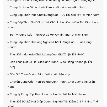
+ Cung cấp than đá các loại giá rẻ, chất lượng kv miền Nam
+ Cung Cấp Than Indo Chất Lượng Cao – Uy Tín, Giá Tốt Tại Miền Nam
+ Cung Cấp Than Đá Đốt Lò Hơi Chất Lượng Cao – Giá Tốt, Giao Hàng
Nhanh
+ Đơn Vị Cung Cấp Than Đốt Lò Hơi Uy Tín, Giá Tốt Miền Nam
+ Cung Cấp Than Đá Công Nghiệp Chất Lượng Cao – Giao Hàng
Nhanh
+ Than Đá Indonesia Chất Lượng Cao, Giá Tốt [MIỀN NAM]
+ Bán Than Đốt Lò Hơi Giá Cạnh Tranh, Giao Hàng Nhanh [MIỀN
NAM]
+ Báo Giá Than Quảng Ninh Mới Nhất Hiện Nay
+ Chuyên Cung Cấp Than Đá Giá Cạnh Tranh, Chất Lượng Tại Miền
Nam
+ Công Ty Cung Cấp Than Indo Uy Tín Giá Tốt Tại Miền Nam
+ Than Đá Đốt Lò Hơi Giúp Doanh Nghiệp Tiết Kiệm Chi Phí Như Thế
Nào?