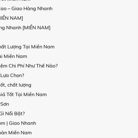
Cao – Giao Hàng Nhanh
[MIỀN NAM]
Hàng Nhanh [MIỀN NAM]
hất Lượng Tại Miền Nam
ại Miền Nam
iệm Chi Phí Như Thế Nào?
 Lựa Chọn?
ốt, chất lượng
iá Tốt Tại Miền Nam
 Sơn
ì Nổi Bật?
am | Giao Nhanh
Toàn Miền Nam