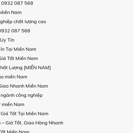
| 0932 087 568
i Miền Nam
ghiệp chất lượng cao
 0932 087 568
 Uy Tín
Tín Tại Miền Nam
Giá Tốt Miền Nam
Chất Lượng [MIỀN NAM]
 cao miền Nam
, Giao Nhanh Miền Nam
 ngành công nghiệp
kv miền Nam
 Giá Tốt Tại Miền Nam
 – Giá Tốt, Giao Hàng Nhanh
 Tốt Miền Nam