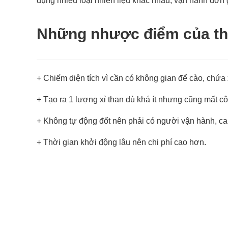
dụng nhiều loại nhiên liệu khác nhau, vận hành đơn g
Những nhược điểm của tha
+ Chiếm diện tích vì cần có không gian để cào, chứa 
+ Tạo ra 1 lượng xỉ than dù khá ít nhưng cũng mất côn
+ Không tự động đốt nên phải có người vận hành, ca
+ Thời gian khởi động lâu nên chi phí cao hơn.