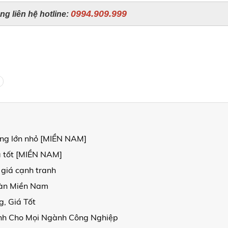
0994.909.999
òng liên hệ hotline:
ợng lớn nhỏ [MIỀN NAM]
á tốt [MIỀN NAM]
 giá cạnh tranh
oàn Miền Nam
, Giá Tốt
ịnh Cho Mọi Ngành Công Nghiệp