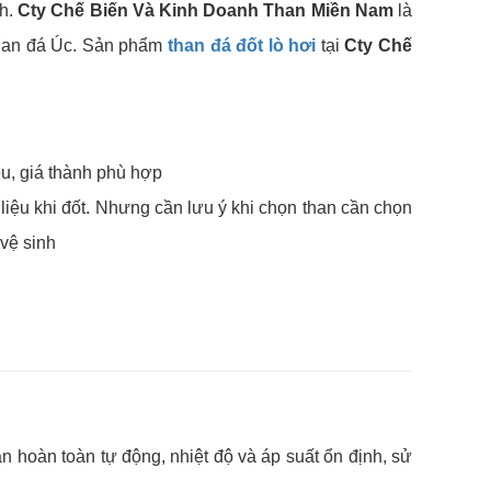
nh.
Cty Chế Biến Và Kinh Doanh Than Miền Nam
là
 than đá Úc. Sản phẩm
than đá đốt lò hơi
tại
Cty Chế
ệu, giá thành phù hợp
 liệu khi đốt. Nhưng cần lưu ý khi chọn than cần chọn
 vệ sinh
n hoàn toàn tự động, nhiệt độ và áp suất ổn định, sử