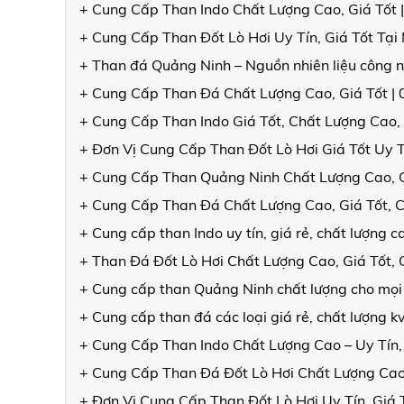
+ Cung Cấp Than Indo Chất Lượng Cao, Giá Tốt 
+ Cung Cấp Than Đốt Lò Hơi Uy Tín, Giá Tốt Tạ
+ Than đá Quảng Ninh – Nguồn nhiên liệu công n
+ Cung Cấp Than Đá Chất Lượng Cao, Giá Tốt |
+ Cung Cấp Than Indo Giá Tốt, Chất Lượng Cao,
+ Đơn Vị Cung Cấp Than Đốt Lò Hơi Giá Tốt Uy 
+ Cung Cấp Than Quảng Ninh Chất Lượng Cao, 
+ Cung Cấp Than Đá Chất Lượng Cao, Giá Tốt, 
+ Cung cấp than Indo uy tín, giá rẻ, chất lượng
+ Than Đá Đốt Lò Hơi Chất Lượng Cao, Giá Tốt
+ Cung cấp than Quảng Ninh chất lượng cho mọi
+ Cung cấp than đá các loại giá rẻ, chất lượng 
+ Cung Cấp Than Indo Chất Lượng Cao – Uy Tín,
+ Cung Cấp Than Đá Đốt Lò Hơi Chất Lượng Cao
+ Đơn Vị Cung Cấp Than Đốt Lò Hơi Uy Tín, Giá