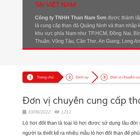
TẠI VIỆT NAM
Công ty TNHH Than Nam Sơn
được thành lậ
là cung cấp than đá Quảng Ninh và than nhập 
khu vực phía Nam như TP.HCM, Đồng Nai, Bìn
Thuận, Vũng Tàu, Cần Thơ, An Giang, Long 
Trang chủ
Dịch vụ
Đơn vị chuyên cun
Đơn vị chuyên cung cấp tha
10/06/2022
1212
Lò hơi đốt than là loại lò hơi được sử dụng lâu đời 
người ta thiết kế ra nhiều mẫu lò hơi đốt than để p