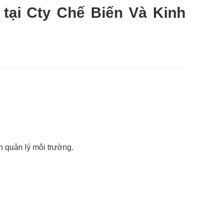
 tại Cty Chế Biến Và Kinh
an quản lý môi trường.