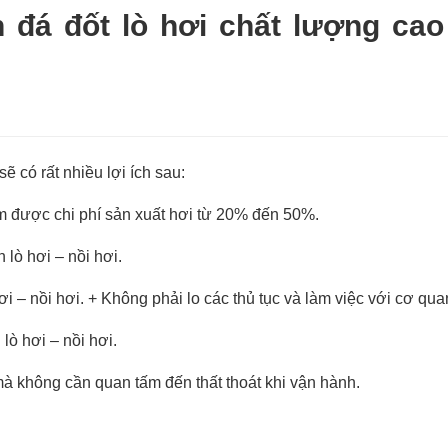
 đá đốt lò hơi chất lượng cao
ẽ có rất nhiều lợi ích sau:
ệm được chi phí sản xuất hơi từ 20% đến 50%.
 lò hơi – nồi hơi.
ơi – nồi hơi. + Không phải lo các thủ tục và làm việc với cơ qu
lò hơi – nồi hơi.
mà không cần quan tấm đến thất thoát khi vận hành.