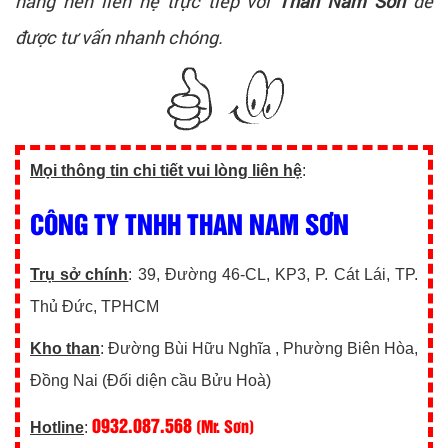
hàng nên liên hệ trực tiếp với
Than Nam Sơn
để
được tư vấn nhanh chóng.
Mọi thông tin chi tiết vui lòng liên hệ
:
CÔNG TY TNHH THAN NAM SƠN
Trụ sở chính
: 39, Đường 46-CL, KP3, P. Cát Lái, TP.
Thủ Đức, TPHCM
Kho than
: Đường Bùi Hữu Nghĩa , Phường Biên Hòa,
Đồng Nai (Đối diện cầu Bửu Hoà)
0932.087.568
(Mr. Sơn)
Hotline
: