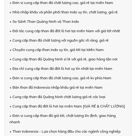
+ Đơn vị cung cấp than đá chất lượng cao, giá rẻ tại miền Nam
+ Nhà nhập khẩu và phân phối than Indo uy tín, chất lượng, giá rẻ
+ So Sánh Than Quảng Ninh và Than Indo
+ Đối tác cung cấp than đá đốt lò hơi tại miền Nam với giá tốt nhất
+ Cung cấp than đá chất lượng với nguồn gốc rõ ràng, giá rẻ
+ Chuyên cung cấp than Indo uy tín, giá tốt tại Miền Nam
+ Cung cấp than đá Quảng Ninh sỉ lẻ với giá rẻ, giao hàng tận nơi
+ Địa chỉ cung cấp than đá đốt lò hơi uy tín nhất tại miền Nam
+ Đơn vị cung cấp than đá chất lượng cao, giá rẻ kv phía Nam
+ Bán than đá Indonesia nhập khẩu giá rẻ tại miền Nam
+ Cung cấp than đá Quảng Ninh chất lượng giá rẻ các loại
+ Cung cấp than đá đốt lò hơi tại miền Nam [GIÁ RẺ & CHẤT LƯỢNG]
+ Đơn vị cung cấp than đá giá tốt, chất lượng ổn định, giao hàng
nhanh
+ Than Indonesia - Lựa chọn hàng đầu cho các ngành công nghiệp