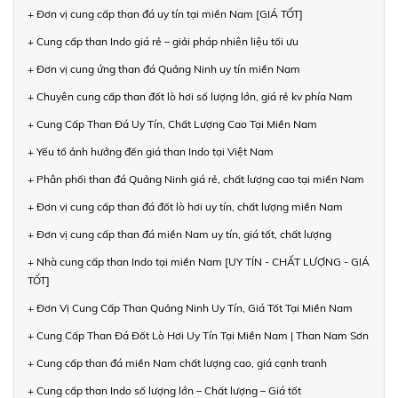
+ Đơn vị cung cấp than đá uy tín tại miền Nam [GIÁ TỐT]
+ Cung cấp than Indo giá rẻ – giải pháp nhiên liệu tối ưu
+ Đơn vị cung ứng than đá Quảng Ninh uy tín miền Nam
+ Chuyên cung cấp than đốt lò hơi số lượng lớn, giá rẻ kv phía Nam
+ Cung Cấp Than Đá Uy Tín, Chất Lượng Cao Tại Miền Nam
+ Yếu tố ảnh hưởng đến giá than Indo tại Việt Nam
+ Phân phối than đá Quảng Ninh giá rẻ, chất lượng cao tại miền Nam
+ Đơn vị cung cấp than đá đốt lò hơi uy tín, chất lượng miền Nam
+ Đơn vị cung cấp than đá miền Nam uy tín, giá tốt, chất lượng
+ Nhà cung cấp than Indo tại miền Nam [UY TÍN - CHẤT LƯỢNG - GIÁ
TỐT]
+ Đơn Vị Cung Cấp Than Quảng Ninh Uy Tín, Giá Tốt Tại Miền Nam
+ Cung Cấp Than Đá Đốt Lò Hơi Uy Tín Tại Miền Nam | Than Nam Sơn
+ Cung cấp than đá miền Nam chất lượng cao, giá cạnh tranh
+ Cung cấp than Indo số lượng lớn – Chất lượng – Giá tốt