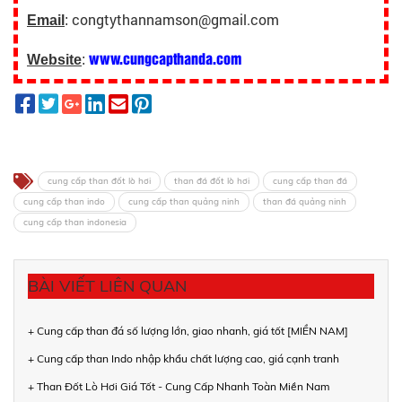
congtythannamson@gmail.com
Email
:
www.cungcapthanda.com
Website
:
cung cấp than đốt lò hơi
than đá đốt lò hơi
cung cấp than đá
cung cấp than indo
cung cấp than quảng ninh
than đá quảng ninh
cung cấp than indonesia
BÀI VIẾT LIÊN QUAN
+ Cung cấp than đá số lượng lớn, giao nhanh, giá tốt [MIỀN NAM]
+ Cung cấp than Indo nhập khẩu chất lượng cao, giá cạnh tranh
+ Than Đốt Lò Hơi Giá Tốt - Cung Cấp Nhanh Toàn Miền Nam