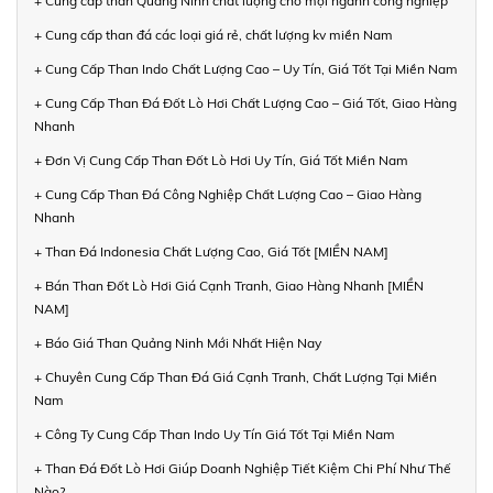
+ Cung cấp than Quảng Ninh chất lượng cho mọi ngành công nghiệp
+ Cung cấp than đá các loại giá rẻ, chất lượng kv miền Nam
+ Cung Cấp Than Indo Chất Lượng Cao – Uy Tín, Giá Tốt Tại Miền Nam
+ Cung Cấp Than Đá Đốt Lò Hơi Chất Lượng Cao – Giá Tốt, Giao Hàng
Nhanh
+ Đơn Vị Cung Cấp Than Đốt Lò Hơi Uy Tín, Giá Tốt Miền Nam
+ Cung Cấp Than Đá Công Nghiệp Chất Lượng Cao – Giao Hàng
Nhanh
+ Than Đá Indonesia Chất Lượng Cao, Giá Tốt [MIỀN NAM]
+ Bán Than Đốt Lò Hơi Giá Cạnh Tranh, Giao Hàng Nhanh [MIỀN
NAM]
+ Báo Giá Than Quảng Ninh Mới Nhất Hiện Nay
+ Chuyên Cung Cấp Than Đá Giá Cạnh Tranh, Chất Lượng Tại Miền
Nam
+ Công Ty Cung Cấp Than Indo Uy Tín Giá Tốt Tại Miền Nam
+ Than Đá Đốt Lò Hơi Giúp Doanh Nghiệp Tiết Kiệm Chi Phí Như Thế
Nào?