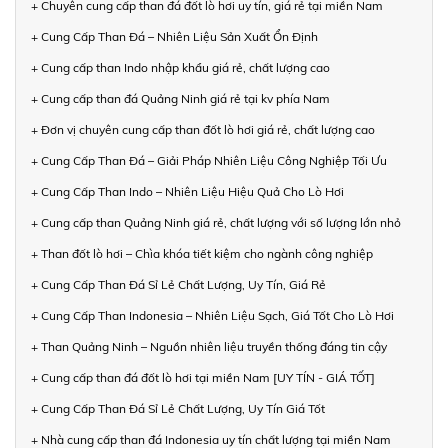
+ Chuyên cung cấp than đá đốt lò hơi uy tín, giá rẻ tại miền Nam
+ Cung Cấp Than Đá – Nhiên Liệu Sản Xuất Ổn Định
+ Cung cấp than Indo nhập khẩu giá rẻ, chất lượng cao
+ Cung cấp than đá Quảng Ninh giá rẻ tại kv phía Nam
+ Đơn vị chuyên cung cấp than đốt lò hơi giá rẻ, chất lượng cao
+ Cung Cấp Than Đá – Giải Pháp Nhiên Liệu Công Nghiệp Tối Ưu
+ Cung Cấp Than Indo – Nhiên Liệu Hiệu Quả Cho Lò Hơi
+ Cung cấp than Quảng Ninh giá rẻ, chất lượng với số lượng lớn nhỏ
+ Than đốt lò hơi – Chìa khóa tiết kiệm cho ngành công nghiệp
+ Cung Cấp Than Đá Sỉ Lẻ Chất Lượng, Uy Tín, Giá Rẻ
+ Cung Cấp Than Indonesia – Nhiên Liệu Sạch, Giá Tốt Cho Lò Hơi
+ Than Quảng Ninh – Nguồn nhiên liệu truyền thống đáng tin cậy
+ Cung cấp than đá đốt lò hơi tại miền Nam [UY TÍN - GIÁ TỐT]
+ Cung Cấp Than Đá Sỉ Lẻ Chất Lượng, Uy Tín Giá Tốt
+ Nhà cung cấp than đá Indonesia uy tín chất lượng tại miền Nam