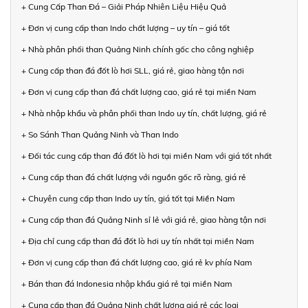
+ Cung Cấp Than Đá – Giải Pháp Nhiên Liệu Hiệu Quả
+ Đơn vị cung cấp than Indo chất lượng – uy tín – giá tốt
+ Nhà phân phối than Quảng Ninh chính gốc cho công nghiệp
+ Cung cấp than đá đốt lò hơi SLL, giá rẻ, giao hàng tận nơi
+ Đơn vị cung cấp than đá chất lượng cao, giá rẻ tại miền Nam
+ Nhà nhập khẩu và phân phối than Indo uy tín, chất lượng, giá rẻ
+ So Sánh Than Quảng Ninh và Than Indo
+ Đối tác cung cấp than đá đốt lò hơi tại miền Nam với giá tốt nhất
+ Cung cấp than đá chất lượng với nguồn gốc rõ ràng, giá rẻ
+ Chuyên cung cấp than Indo uy tín, giá tốt tại Miền Nam
+ Cung cấp than đá Quảng Ninh sỉ lẻ với giá rẻ, giao hàng tận nơi
+ Địa chỉ cung cấp than đá đốt lò hơi uy tín nhất tại miền Nam
+ Đơn vị cung cấp than đá chất lượng cao, giá rẻ kv phía Nam
+ Bán than đá Indonesia nhập khẩu giá rẻ tại miền Nam
+ Cung cấp than đá Quảng Ninh chất lượng giá rẻ các loại