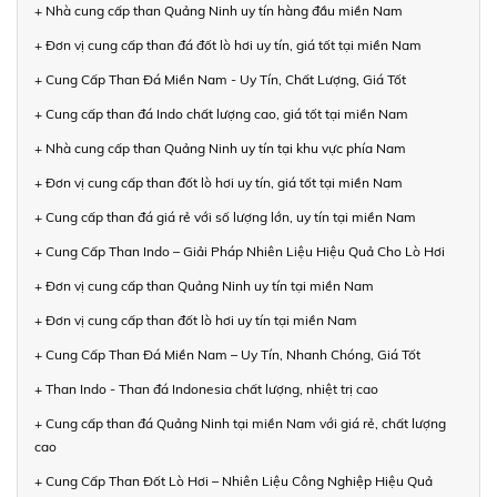
+ Nhà cung cấp than Quảng Ninh uy tín hàng đầu miền Nam
+ Đơn vị cung cấp than đá đốt lò hơi uy tín, giá tốt tại miền Nam
+ Cung Cấp Than Đá Miền Nam - Uy Tín, Chất Lượng, Giá Tốt
+ Cung cấp than đá Indo chất lượng cao, giá tốt tại miền Nam
+ Nhà cung cấp than Quảng Ninh uy tín tại khu vực phía Nam
+ Đơn vị cung cấp than đốt lò hơi uy tín, giá tốt tại miền Nam
+ Cung cấp than đá giá rẻ với số lượng lớn, uy tín tại miền Nam
+ Cung Cấp Than Indo – Giải Pháp Nhiên Liệu Hiệu Quả Cho Lò Hơi
+ Đơn vị cung cấp than Quảng Ninh uy tín tại miền Nam
+ Đơn vị cung cấp than đốt lò hơi uy tín tại miền Nam
+ Cung Cấp Than Đá Miền Nam – Uy Tín, Nhanh Chóng, Giá Tốt
+ Than Indo - Than đá Indonesia chất lượng, nhiệt trị cao
+ Cung cấp than đá Quảng Ninh tại miền Nam với giá rẻ, chất lượng
cao
+ Cung Cấp Than Đốt Lò Hơi – Nhiên Liệu Công Nghiệp Hiệu Quả