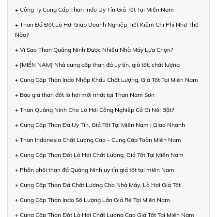
+ Công Ty Cung Cấp Than Indo Uy Tín Giá Tốt Tại Miền Nam
+ Than Đá Đốt Lò Hơi Giúp Doanh Nghiệp Tiết Kiệm Chi Phí Như Thế
Nào?
+ Vì Sao Than Quảng Ninh Được Nhiều Nhà Máy Lựa Chọn?
+ [MIỀN NAM] Nhà cung cấp than đá uy tín, giá tốt, chất lượng
+ Cung Cấp Than Indo Nhập Khẩu Chất Lượng, Giá Tốt Tại Miền Nam
+ Báo giá than đốt lò hơi mới nhất tại Than Nam Sơn
+ Than Quảng Ninh Cho Lò Hơi Công Nghiệp Có Gì Nổi Bật?
+ Cung Cấp Than Đá Uy Tín, Giá Tốt Tại Miền Nam | Giao Nhanh
+ Than Indonesia Chất Lượng Cao – Cung Cấp Toàn Miền Nam
+ Cung Cấp Than Đốt Lò Hơi Chất Lượng, Giá Tốt Tại Miền Nam
+ Phân phối than đá Quảng Ninh uy tín giá tốt tại miền Nam
+ Cung Cấp Than Đá Chất Lượng Cho Nhà Máy, Lò Hơi Giá Tốt
+ Cung Cấp Than Indo Số Lượng Lớn Giá Rẻ Tại Miền Nam
+ Cung Cấp Than Đốt Lò Hơi Chất Lượng Cao Giá Tốt Tại Miền Nam