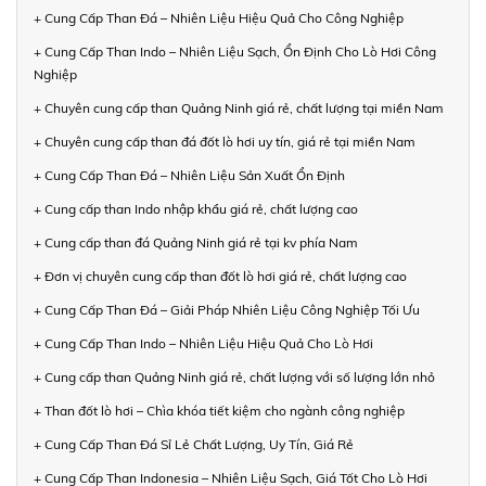
+ Cung Cấp Than Đá – Nhiên Liệu Hiệu Quả Cho Công Nghiệp
+ Cung Cấp Than Indo – Nhiên Liệu Sạch, Ổn Định Cho Lò Hơi Công
Nghiệp
+ Chuyên cung cấp than Quảng Ninh giá rẻ, chất lượng tại miền Nam
+ Chuyên cung cấp than đá đốt lò hơi uy tín, giá rẻ tại miền Nam
+ Cung Cấp Than Đá – Nhiên Liệu Sản Xuất Ổn Định
+ Cung cấp than Indo nhập khẩu giá rẻ, chất lượng cao
+ Cung cấp than đá Quảng Ninh giá rẻ tại kv phía Nam
+ Đơn vị chuyên cung cấp than đốt lò hơi giá rẻ, chất lượng cao
+ Cung Cấp Than Đá – Giải Pháp Nhiên Liệu Công Nghiệp Tối Ưu
+ Cung Cấp Than Indo – Nhiên Liệu Hiệu Quả Cho Lò Hơi
+ Cung cấp than Quảng Ninh giá rẻ, chất lượng với số lượng lớn nhỏ
+ Than đốt lò hơi – Chìa khóa tiết kiệm cho ngành công nghiệp
+ Cung Cấp Than Đá Sỉ Lẻ Chất Lượng, Uy Tín, Giá Rẻ
+ Cung Cấp Than Indonesia – Nhiên Liệu Sạch, Giá Tốt Cho Lò Hơi