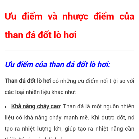
Ưu điểm và nhược điểm của
than đá đốt lò hơi
Ưu điểm của than đá đốt lò hơi:
Than đá đốt lò hơi
có những ưu điểm nổi trội so với
các loại nhiên liệu khác như:
Khả năng cháy cao
: Than đá là một nguồn nhiên
liệu có khả năng cháy mạnh mẽ. Khi được đốt, nó
tạo ra nhiệt lượng lớn, giúp tạo ra nhiệt năng cần