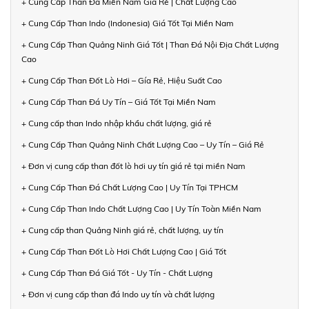
+ Cung Cấp Than Đá Miền Nam Giá Rẻ | Chất Lượng Cao
+ Cung Cấp Than Indo (Indonesia) Giá Tốt Tại Miền Nam
+ Cung Cấp Than Quảng Ninh Giá Tốt | Than Đá Nội Địa Chất Lượng
Cao
+ Cung Cấp Than Đốt Lò Hơi – Gía Rẻ, Hiệu Suất Cao
+ Cung Cấp Than Đá Uy Tín – Giá Tốt Tại Miền Nam
+ Cung cấp than Indo nhập khẩu chất lượng, giá rẻ
+ Cung Cấp Than Quảng Ninh Chất Lượng Cao – Uy Tín – Giá Rẻ
+ Đơn vị cung cấp than đốt lò hơi uy tín giá rẻ tại miền Nam
+ Cung Cấp Than Đá Chất Lượng Cao | Uy Tín Tại TPHCM
+ Cung Cấp Than Indo Chất Lượng Cao | Uy Tín Toàn Miền Nam
+ Cung cấp than Quảng Ninh giá rẻ, chất lượng, uy tín
+ Cung Cấp Than Đốt Lò Hơi Chất Lượng Cao | Giá Tốt
+ Cung Cấp Than Đá Giá Tốt - Uy Tín - Chất Lượng
+ Đơn vị cung cấp than đá Indo uy tín và chất lượng