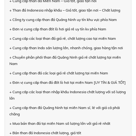
+ Cung cấp than đá Miền Nam – Giá tốt, giao tận nơi
+ Than đá Indonesia nhập khẩu – Giá tốt, giao tận nơi – Chất lượng
+ Công ty cung cấp than đá Quảng Ninh uy tín khu vực phía Nam
+ Đơn vị cung cấp than đốt lò hơi giá rẻ uy tín kv phía Nam
+ Cung cấp các loại than đá giá rẻ, chất lượng cao tại miền Nam
+ Cung cấp than Indo sản lượng lớn, nhanh chóng, giao hàng tận nơi
+ Chuyên phân phối than đá Quảng Ninh giá rẻ chất lượng tại miền
Nam
+ Cung cấp than đá các loại giá rẻ chất lượng tại miền Nam
+ Đơn vị cung cấp than đá đốt lò hơi tại miền Nam [UY TÍN & GIÁ TỐT]
+ Cung cấp các loại than nhập khẩu Indonesia chất lượng với số lượng
lớn
+ Cung cấp than đá Quảng Ninh tại miền Nam sỉ, lẻ với giá cả phải
chăng
+ Mua bán than đá tại miền Nam số lượng lớn với giá rẻ nhất
+ Bán than đá Indonesia chất lượng, giá tốt