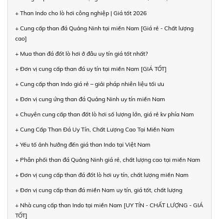
+ Than Indo cho lò hơi công nghiệp | Giá tốt 2026
+ Cung cấp than đá Quảng Ninh tại miền Nam [Giá rẻ - Chất lượng
cao]
+ Mua than đá đốt lò hơi ở đâu uy tín giá tốt nhất?
+ Đơn vị cung cấp than đá uy tín tại miền Nam [GIÁ TỐT]
+ Cung cấp than Indo giá rẻ – giải pháp nhiên liệu tối ưu
+ Đơn vị cung ứng than đá Quảng Ninh uy tín miền Nam
+ Chuyên cung cấp than đốt lò hơi số lượng lớn, giá rẻ kv phía Nam
+ Cung Cấp Than Đá Uy Tín, Chất Lượng Cao Tại Miền Nam
+ Yếu tố ảnh hưởng đến giá than Indo tại Việt Nam
+ Phân phối than đá Quảng Ninh giá rẻ, chất lượng cao tại miền Nam
+ Đơn vị cung cấp than đá đốt lò hơi uy tín, chất lượng miền Nam
+ Đơn vị cung cấp than đá miền Nam uy tín, giá tốt, chất lượng
+ Nhà cung cấp than Indo tại miền Nam [UY TÍN - CHẤT LƯỢNG - GIÁ
TỐT]