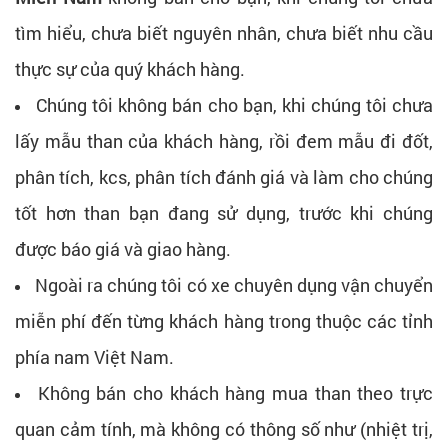
tìm hiểu, chưa biết nguyên nhân, chưa biết nhu cầu
thực sự của quý khách hàng.
Chúng tôi không bán cho bạn, khi chúng tôi chưa
lấy mẫu than của khách hàng, rồi đem mẫu đi đốt,
phân tích, kcs, phân tích đánh giá và làm cho chúng
tốt hơn than bạn đang sử dụng, trước khi chúng
được báo giá và giao hàng.
Ngoài ra chúng tôi có xe chuyên dụng vận chuyển
miễn phí đến từng khách hàng trong thuộc các tỉnh
phía nam Việt Nam.
Không bán cho khách hàng mua than theo trực
quan cảm tính, mà không có thông số như (nhiệt trị,