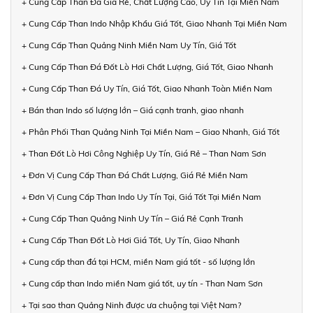
+ Cung Cấp Than Đá Giá Rẻ, Chất Lượng Cao, Uy Tín Tại Miền Nam
+ Cung Cấp Than Indo Nhập Khẩu Giá Tốt, Giao Nhanh Tại Miền Nam
+ Cung Cấp Than Quảng Ninh Miền Nam Uy Tín, Giá Tốt
+ Cung Cấp Than Đá Đốt Lò Hơi Chất Lượng, Giá Tốt, Giao Nhanh
+ Cung Cấp Than Đá Uy Tín, Giá Tốt, Giao Nhanh Toàn Miền Nam
+ Bán than Indo số lượng lớn – Giá cạnh tranh, giao nhanh
+ Phân Phối Than Quảng Ninh Tại Miền Nam – Giao Nhanh, Giá Tốt
+ Than Đốt Lò Hơi Công Nghiệp Uy Tín, Giá Rẻ – Than Nam Sơn
+ Đơn Vị Cung Cấp Than Đá Chất Lượng, Giá Rẻ Miền Nam
+ Đơn Vị Cung Cấp Than Indo Uy Tín Tại, Giá Tốt Tại Miền Nam
+ Cung Cấp Than Quảng Ninh Uy Tín – Giá Rẻ Cạnh Tranh
+ Cung Cấp Than Đốt Lò Hơi Giá Tốt, Uy Tín, Giao Nhanh
+ Cung cấp than đá tại HCM, miền Nam giá tốt - số lượng lớn
+ Cung cấp than Indo miền Nam giá tốt, uy tín - Than Nam Sơn
+ Tại sao than Quảng Ninh được ưa chuộng tại Việt Nam?