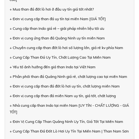
+ Mua than đá đốt lò hơi ở đâu uy tín giá tốt nhất?
+ Đơn vị cung cấp than đá uy tín tại miền Nam [GIÁ TỐT]
+ Cung cấp than Indo giá rẻ – giải pháp nhiên liệu tối ưu
+ Đơn vị cung ứng than đá Quảng Ninh uy tín miền Nam
+ Chuyên cung cấp than đốt lò hơi số lượng lớn, giá rẻ kv phía Nam
+ Cung Cấp Than Đá Uy Tín, Chất Lượng Cao Tại Miền Nam
+ Yếu tố ảnh hưởng đến giá than Indo tại Việt Nam
+ Phân phối than đá Quảng Ninh giá rẻ, chất lượng cao tại miền Nam
+ Đơn vị cung cấp than đá đốt lò hơi uy tín, chất lượng miền Nam
+ Đơn vị cung cấp than đá miền Nam uy tín, giá tốt, chất lượng
+ Nhà cung cấp than Indo tại miền Nam [UY TÍN - CHẤT LƯỢNG - GIÁ
TỐT]
+ Đơn Vị Cung Cấp Than Quảng Ninh Uy Tín, Giá Tốt Tại Miền Nam
+ Cung Cấp Than Đá Đốt Lò Hơi Uy Tín Tại Miền Nam | Than Nam Sơn