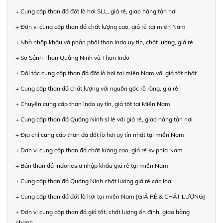
+ Cung cấp than đá đốt lò hơi SLL, giá rẻ, giao hàng tận nơi
+ Đơn vị cung cấp than đá chất lượng cao, giá rẻ tại miền Nam
+ Nhà nhập khẩu và phân phối than Indo uy tín, chất lượng, giá rẻ
+ So Sánh Than Quảng Ninh và Than Indo
+ Đối tác cung cấp than đá đốt lò hơi tại miền Nam với giá tốt nhất
+ Cung cấp than đá chất lượng với nguồn gốc rõ ràng, giá rẻ
+ Chuyên cung cấp than Indo uy tín, giá tốt tại Miền Nam
+ Cung cấp than đá Quảng Ninh sỉ lẻ với giá rẻ, giao hàng tận nơi
+ Địa chỉ cung cấp than đá đốt lò hơi uy tín nhất tại miền Nam
+ Đơn vị cung cấp than đá chất lượng cao, giá rẻ kv phía Nam
+ Bán than đá Indonesia nhập khẩu giá rẻ tại miền Nam
+ Cung cấp than đá Quảng Ninh chất lượng giá rẻ các loại
+ Cung cấp than đá đốt lò hơi tại miền Nam [GIÁ RẺ & CHẤT LƯỢNG]
+ Đơn vị cung cấp than đá giá tốt, chất lượng ổn định, giao hàng
nhanh