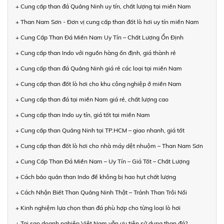
+ Cung cấp than đá Quảng Ninh uy tín, chất lượng tại miền Nam
+ Than Nam Sơn - Đơn vị cung cấp than đốt lò hơi uy tín miền Nam
+ Cung Cấp Than Đá Miền Nam Uy Tín – Chất Lượng Ổn Định
+ Cung cấp than Indo với nguồn hàng ổn định, giá thành rẻ
+ Cung cấp than đá Quảng Ninh giá rẻ các loại tại miền Nam
+ Cung cấp than đốt lò hơi cho khu công nghiệp ở miền Nam
+ Cung cấp than đá tại miền Nam giá rẻ, chất lượng cao
+ Cung cấp than Indo uy tín, giá tốt tại miền Nam
+ Cung cấp than Quảng Ninh tại TP.HCM – giao nhanh, giá tốt
+ Cung cấp than đốt lò hơi cho nhà máy dệt nhuộm – Than Nam Sơn
+ Cung Cấp Than Đá Miền Nam – Uy Tín – Giá Tốt – Chất Lượng
+ Cách bảo quản than Indo để không bị hao hụt chất lượng
+ Cách Nhận Biết Than Quảng Ninh Thật – Tránh Than Trôi Nổi
+ Kinh nghiệm lựa chọn than đá phù hợp cho từng loại lò hơi
+ Tại sao doanh nghiệp Việt Nam vẫn ưu tiên sử dụng than đá?