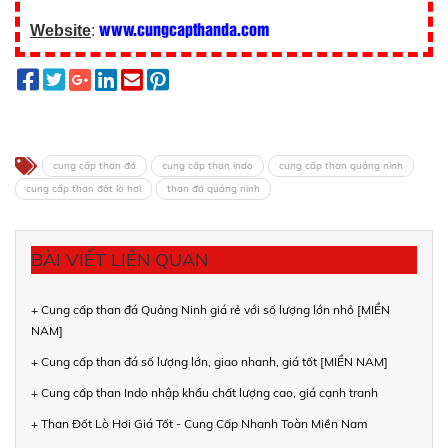
www.cungcapthanda.com
Website
:
cung cấp than đá
cung cấp than indo
cung cấp than quảng ninh
cung cấp than đốt lò hơi
than đá quảng ninh
BÀI VIẾT LIÊN QUAN
+ Cung cấp than đá Quảng Ninh giá rẻ với số lượng lớn nhỏ [MIỀN
NAM]
+ Cung cấp than đá số lượng lớn, giao nhanh, giá tốt [MIỀN NAM]
+ Cung cấp than Indo nhập khẩu chất lượng cao, giá cạnh tranh
+ Than Đốt Lò Hơi Giá Tốt - Cung Cấp Nhanh Toàn Miền Nam