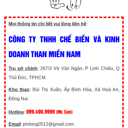
Mọi thông tin chi tiết vui lòng liên hệ
:
CÔNG TY TNHH CHẾ BIẾN VÀ KINH
DOANH THAN MIỀN NAM
Trụ sở chính
: 267/3 Võ Văn Ngân, P Linh Chiểu, Q
Thủ Đức, TPHCM
Kho than
: Bùi Thị Xuân, Ấp Bình Hóa, Xã Hoá An,
Đồng Nai
099.490.9999
(Mr. Sơn)
Hotline
:
Email
: philong0512@gmail.com