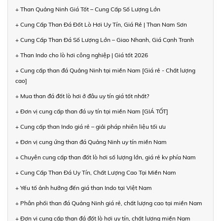
+ Than Quảng Ninh Giá Tốt – Cung Cấp Số Lượng Lớn
+ Cung Cấp Than Đá Đốt Lò Hơi Uy Tín, Giá Rẻ | Than Nam Sơn
+ Cung Cấp Than Đá Số Lượng Lớn – Giao Nhanh, Giá Cạnh Tranh
+ Than Indo cho lò hơi công nghiệp | Giá tốt 2026
+ Cung cấp than đá Quảng Ninh tại miền Nam [Giá rẻ - Chất lượng
cao]
+ Mua than đá đốt lò hơi ở đâu uy tín giá tốt nhất?
+ Đơn vị cung cấp than đá uy tín tại miền Nam [GIÁ TỐT]
+ Cung cấp than Indo giá rẻ – giải pháp nhiên liệu tối ưu
+ Đơn vị cung ứng than đá Quảng Ninh uy tín miền Nam
+ Chuyên cung cấp than đốt lò hơi số lượng lớn, giá rẻ kv phía Nam
+ Cung Cấp Than Đá Uy Tín, Chất Lượng Cao Tại Miền Nam
+ Yếu tố ảnh hưởng đến giá than Indo tại Việt Nam
+ Phân phối than đá Quảng Ninh giá rẻ, chất lượng cao tại miền Nam
+ Đơn vị cung cấp than đá đốt lò hơi uy tín, chất lượng miền Nam