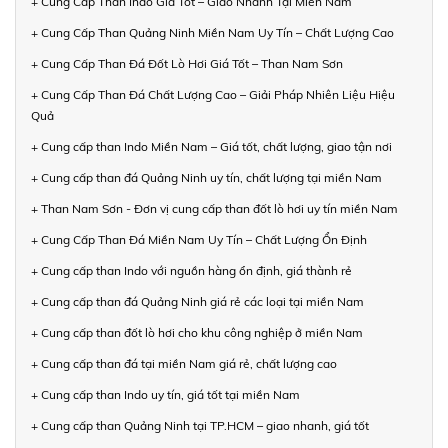
+ Cung Cấp Than Indo Giá Tốt – Giao Nhanh Tại Miền Nam
+ Cung Cấp Than Quảng Ninh Miền Nam Uy Tín – Chất Lượng Cao
+ Cung Cấp Than Đá Đốt Lò Hơi Giá Tốt – Than Nam Sơn
+ Cung Cấp Than Đá Chất Lượng Cao – Giải Pháp Nhiên Liệu Hiệu
Quả
+ Cung cấp than Indo Miền Nam – Giá tốt, chất lượng, giao tận nơi
+ Cung cấp than đá Quảng Ninh uy tín, chất lượng tại miền Nam
+ Than Nam Sơn - Đơn vị cung cấp than đốt lò hơi uy tín miền Nam
+ Cung Cấp Than Đá Miền Nam Uy Tín – Chất Lượng Ổn Định
+ Cung cấp than Indo với nguồn hàng ổn định, giá thành rẻ
+ Cung cấp than đá Quảng Ninh giá rẻ các loại tại miền Nam
+ Cung cấp than đốt lò hơi cho khu công nghiệp ở miền Nam
+ Cung cấp than đá tại miền Nam giá rẻ, chất lượng cao
+ Cung cấp than Indo uy tín, giá tốt tại miền Nam
+ Cung cấp than Quảng Ninh tại TP.HCM – giao nhanh, giá tốt