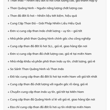
+ Than Indo – Nhiên liệu đốt lò hơi chất lượng cao, giá thành hợp lý
+ Than Quảng Ninh – Nguồn năng lượng chất lượng cao
+ Than đá đốt lò hơi – Nhiên liệu tiết kiệm, hiệu quả
+ Cung Cấp Than Đá – Giải Pháp Nhiên Liệu Hiệu Quả
+ Đơn vị cung cấp than Indo chất lượng – uy tín – giá tốt
+ Nhà phân phối than Quảng Ninh chính gốc cho công nghiệp
+ Cung cấp than đá đốt lò hơi SLL, giá rẻ, giao hàng tận nơi
+ Đơn vị cung cấp than đá chất lượng cao, giá rẻ tại miền Nam
+ Nhà nhập khẩu và phân phối than Indo uy tín, chất lượng, giá rẻ
+ So Sánh Than Quảng Ninh và Than Indo
+ Đối tác cung cấp than đá đốt lò hơi tại miền Nam với giá tốt nhất
+ Cung cấp than đá chất lượng với nguồn gốc rõ ràng, giá rẻ
+ Chuyên cung cấp than Indo uy tín, giá tốt tại Miền Nam
+ Cung cấp than đá Quảng Ninh sỉ lẻ với giá rẻ, giao hàng tận nơi
+ Địa chỉ cung cấp than đá đốt lò hơi uy tín nhất tại miền Nam