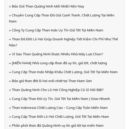
+ Báo Giá Than Quảng Ninh Mới Nhất Hiện Nay
+ Chuyên Cung Cấp Than Đá Giá Cạnh Tranh, Chất Lượng Tại Miền
Nam
+ Công Ty Cung Cấp Than Indo Uy Tín Giá Tốt Tại Miền Nam
+ Than Đá Đốt Lò Hơi Giúp Doanh Nghiệp Tiết Kiệm Chi Phí Như Thế
Nào?
+ Vì Sao Than Quảng Ninh Được Nhiều Nhà Máy Lựa Chọn?
+ [MIỀN NAM] Nhà cung cấp than đá uy tín, giá tốt, chất lượng
+ Cung Cấp Than Indo Nhập Khẩu Chất Lượng, Giá Tốt Tại Miền Nam
+ Báo giá than đốt lò hơi mới nhất tại Than Nam Sơn
+ Than Quảng Ninh Cho Lò Hơi Công Nghiệp Có Gì Nổi Bật?
+ Cung Cấp Than Đá Uy Tín, Giá Tốt Tại Miền Nam | Giao Nhanh
+ Than Indonesia Chất Lượng Cao – Cung Cấp Toàn Miền Nam
+ Cung Cấp Than Đốt Lò Hơi Chất Lượng, Giá Tốt Tại Miền Nam
+ Phân phối than đá Quảng Ninh uy tín giá tốt tại miền Nam