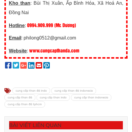
Kho than
: Bùi Thị Xuân, Ấp Bình Hóa, Xã Hoá An,
Đồng Nai
0994.909.999 (Mr. Dương)
Hotline
:
Email
: philong0512@gmail.com
www.cungcapthanda.com
Website
:
cung cấp than đá indo
cung cấp than đá indonesia
cung cấp than đá
cung cấp than indo
cung cấp than indonesia
cung cấp than đá tphcm
BÀI VIẾT LIÊN QUAN