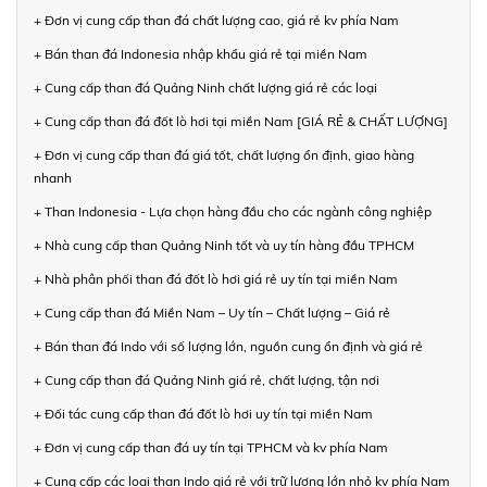
+ Đơn vị cung cấp than đá chất lượng cao, giá rẻ kv phía Nam
+ Bán than đá Indonesia nhập khẩu giá rẻ tại miền Nam
+ Cung cấp than đá Quảng Ninh chất lượng giá rẻ các loại
+ Cung cấp than đá đốt lò hơi tại miền Nam [GIÁ RẺ & CHẤT LƯỢNG]
+ Đơn vị cung cấp than đá giá tốt, chất lượng ổn định, giao hàng
nhanh
+ Than Indonesia - Lựa chọn hàng đầu cho các ngành công nghiệp
+ Nhà cung cấp than Quảng Ninh tốt và uy tín hàng đầu TPHCM
+ Nhà phân phối than đá đốt lò hơi giá rẻ uy tín tại miền Nam
+ Cung cấp than đá Miền Nam – Uy tín – Chất lượng – Giá rẻ
+ Bán than đá Indo với số lượng lớn, nguồn cung ổn định và giá rẻ
+ Cung cấp than đá Quảng Ninh giá rẻ, chất lượng, tận nơi
+ Đối tác cung cấp than đá đốt lò hơi uy tín tại miền Nam
+ Đơn vị cung cấp than đá uy tín tại TPHCM và kv phía Nam
+ Cung cấp các loại than Indo giá rẻ với trữ lượng lớn nhỏ kv phía Nam