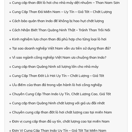
+ Cung cấp than đốt lò hơi cho nhà máy dệt nhuộm – Than Nam Sơn
+ Cung Cấp Than Đá Miền Nam – Uy Tín – Giá Tốt – Chất Lượng
+ Cách bảo quản than Indo để không bị hao hụt chất lượng
+ Cách Nhận Biết Than Quảng Ninh Thật – Tránh Than Trôi Nổi
+ Kinh nghiệm lựa chọn than đá phù hợp cho từng loại lò hơi
+ Tại sao doanh nghiệp Việt Nam vẫn ưu tiên sử dụng than đá?
+ Vì sao ngành công nghiệp Việt Nam ưa chuộng than Indo?
+ Cung cấp than Quảng Ninh số lượng lớn cho nhà máy
+ Cung Cấp Than Đốt Lò Hơi Uy Tín – Chất Lượng – Giá Tốt
+ Ưu điểm của than đá trong vận hành lò hơi công nghiệp
+ Chuyên Cung Cấp Than Indo Uy Tín, Chất Lượng Cao, Giá Tốt
+ Cung cấp than Quảng Ninh chất lượng với giá ưu đãi nhất
+ Chuyên cung cấp than đốt lò hơi chất lượng cao tại miền Nam
+ Đơn vị cung cấp than đá uy tín, chất lượng cao tại miền Nam
+ Đơn Vị Cung Cấp Than Indo Uy Tín – Giá Tốt Tại Miền Nam