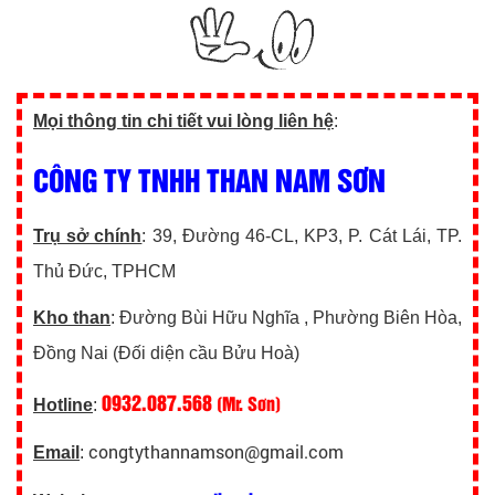
Mọi thông tin chi tiết vui lòng liên hệ
:
CÔNG TY TNHH THAN NAM SƠN
Trụ sở chính
: 39, Đường 46-CL, KP3, P. Cát Lái, TP.
Thủ Đức, TPHCM
Kho than
: Đường Bùi Hữu Nghĩa , Phường Biên Hòa,
Đồng Nai (Đối diện cầu Bửu Hoà)
0932.087.568
(Mr. Sơn)
Hotline
:
congtythannamson@gmail.com
Email
: