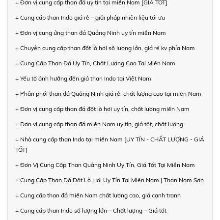
+ Đơn vị cung cấp than đá uy tín tại miền Nam [GIÁ TỐT]
+ Cung cấp than Indo giá rẻ – giải pháp nhiên liệu tối ưu
+ Đơn vị cung ứng than đá Quảng Ninh uy tín miền Nam
+ Chuyên cung cấp than đốt lò hơi số lượng lớn, giá rẻ kv phía Nam
+ Cung Cấp Than Đá Uy Tín, Chất Lượng Cao Tại Miền Nam
+ Yếu tố ảnh hưởng đến giá than Indo tại Việt Nam
+ Phân phối than đá Quảng Ninh giá rẻ, chất lượng cao tại miền Nam
+ Đơn vị cung cấp than đá đốt lò hơi uy tín, chất lượng miền Nam
+ Đơn vị cung cấp than đá miền Nam uy tín, giá tốt, chất lượng
+ Nhà cung cấp than Indo tại miền Nam [UY TÍN - CHẤT LƯỢNG - GIÁ
TỐT]
+ Đơn Vị Cung Cấp Than Quảng Ninh Uy Tín, Giá Tốt Tại Miền Nam
+ Cung Cấp Than Đá Đốt Lò Hơi Uy Tín Tại Miền Nam | Than Nam Sơn
+ Cung cấp than đá miền Nam chất lượng cao, giá cạnh tranh
+ Cung cấp than Indo số lượng lớn – Chất lượng – Giá tốt