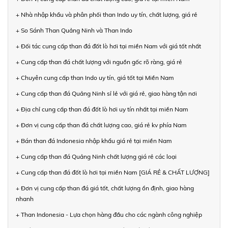
+ Nhà nhập khẩu và phân phối than Indo uy tín, chất lượng, giá rẻ
+ So Sánh Than Quảng Ninh và Than Indo
+ Đối tác cung cấp than đá đốt lò hơi tại miền Nam với giá tốt nhất
+ Cung cấp than đá chất lượng với nguồn gốc rõ ràng, giá rẻ
+ Chuyên cung cấp than Indo uy tín, giá tốt tại Miền Nam
+ Cung cấp than đá Quảng Ninh sỉ lẻ với giá rẻ, giao hàng tận nơi
+ Địa chỉ cung cấp than đá đốt lò hơi uy tín nhất tại miền Nam
+ Đơn vị cung cấp than đá chất lượng cao, giá rẻ kv phía Nam
+ Bán than đá Indonesia nhập khẩu giá rẻ tại miền Nam
+ Cung cấp than đá Quảng Ninh chất lượng giá rẻ các loại
+ Cung cấp than đá đốt lò hơi tại miền Nam [GIÁ RẺ & CHẤT LƯỢNG]
+ Đơn vị cung cấp than đá giá tốt, chất lượng ổn định, giao hàng
nhanh
+ Than Indonesia - Lựa chọn hàng đầu cho các ngành công nghiệp