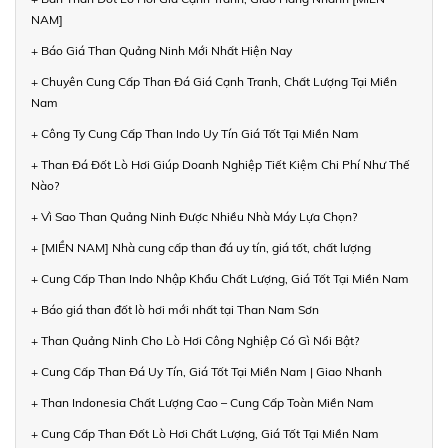
NAM]
+ Báo Giá Than Quảng Ninh Mới Nhất Hiện Nay
+ Chuyên Cung Cấp Than Đá Giá Cạnh Tranh, Chất Lượng Tại Miền
Nam
+ Công Ty Cung Cấp Than Indo Uy Tín Giá Tốt Tại Miền Nam
+ Than Đá Đốt Lò Hơi Giúp Doanh Nghiệp Tiết Kiệm Chi Phí Như Thế
Nào?
+ Vì Sao Than Quảng Ninh Được Nhiều Nhà Máy Lựa Chọn?
+ [MIỀN NAM] Nhà cung cấp than đá uy tín, giá tốt, chất lượng
+ Cung Cấp Than Indo Nhập Khẩu Chất Lượng, Giá Tốt Tại Miền Nam
+ Báo giá than đốt lò hơi mới nhất tại Than Nam Sơn
+ Than Quảng Ninh Cho Lò Hơi Công Nghiệp Có Gì Nổi Bật?
+ Cung Cấp Than Đá Uy Tín, Giá Tốt Tại Miền Nam | Giao Nhanh
+ Than Indonesia Chất Lượng Cao – Cung Cấp Toàn Miền Nam
+ Cung Cấp Than Đốt Lò Hơi Chất Lượng, Giá Tốt Tại Miền Nam