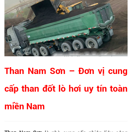
Than Nam Sơn – Đơn vị cung
cấp than đốt lò hơi uy tín toàn
miền Nam