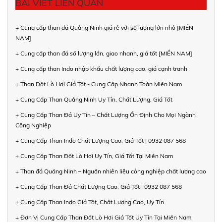
BÀI VIẾT LIÊN QUAN
+ Cung cấp than đá Quảng Ninh giá rẻ với số lượng lớn nhỏ [MIỀN
NAM]
+ Cung cấp than đá số lượng lớn, giao nhanh, giá tốt [MIỀN NAM]
+ Cung cấp than Indo nhập khẩu chất lượng cao, giá cạnh tranh
+ Than Đốt Lò Hơi Giá Tốt - Cung Cấp Nhanh Toàn Miền Nam
+ Cung Cấp Than Quảng Ninh Uy Tín, Chất Lượng, Giá Tốt
+ Cung Cấp Than Đá Uy Tín – Chất Lượng Ổn Định Cho Mọi Ngành
Công Nghiệp
+ Cung Cấp Than Indo Chất Lượng Cao, Giá Tốt | 0932 087 568
+ Cung Cấp Than Đốt Lò Hơi Uy Tín, Giá Tốt Tại Miền Nam
+ Than đá Quảng Ninh – Nguồn nhiên liệu công nghiệp chất lượng cao
+ Cung Cấp Than Đá Chất Lượng Cao, Giá Tốt | 0932 087 568
+ Cung Cấp Than Indo Giá Tốt, Chất Lượng Cao, Uy Tín
+ Đơn Vị Cung Cấp Than Đốt Lò Hơi Giá Tốt Uy Tín Tại Miền Nam