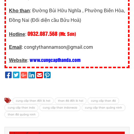
Kho than
: Đường Bùi Hữu Nghĩa , Phường Biên Hòa,
Đồng Nai (Đối diện cầu Bửu Hoà)
0932.087.568
(Mr. Sơn)
Hotline
:
congtythannamson@gmail.com
Email
:
www.cungcapthanda.com
Website
:
cung cấp than đốt lò hơi
than đá đốt lò hơi
cung cấp than đá
cung cấp than indo
cung cấp than indonesia
cung cấp than quảng ninh
than đá quảng ninh