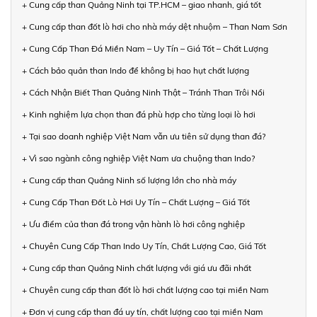
+ Cung cấp than Quảng Ninh tại TP.HCM – giao nhanh, giá tốt
+ Cung cấp than đốt lò hơi cho nhà máy dệt nhuộm – Than Nam Sơn
+ Cung Cấp Than Đá Miền Nam – Uy Tín – Giá Tốt – Chất Lượng
+ Cách bảo quản than Indo để không bị hao hụt chất lượng
+ Cách Nhận Biết Than Quảng Ninh Thật – Tránh Than Trôi Nổi
+ Kinh nghiệm lựa chọn than đá phù hợp cho từng loại lò hơi
+ Tại sao doanh nghiệp Việt Nam vẫn ưu tiên sử dụng than đá?
+ Vì sao ngành công nghiệp Việt Nam ưa chuộng than Indo?
+ Cung cấp than Quảng Ninh số lượng lớn cho nhà máy
+ Cung Cấp Than Đốt Lò Hơi Uy Tín – Chất Lượng – Giá Tốt
+ Ưu điểm của than đá trong vận hành lò hơi công nghiệp
+ Chuyên Cung Cấp Than Indo Uy Tín, Chất Lượng Cao, Giá Tốt
+ Cung cấp than Quảng Ninh chất lượng với giá ưu đãi nhất
+ Chuyên cung cấp than đốt lò hơi chất lượng cao tại miền Nam
+ Đơn vị cung cấp than đá uy tín, chất lượng cao tại miền Nam