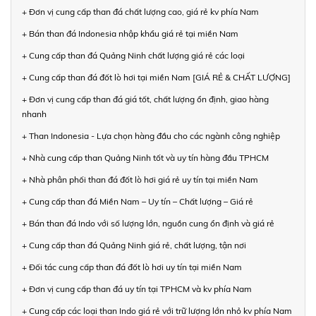
+ Đơn vị cung cấp than đá chất lượng cao, giá rẻ kv phía Nam
+ Bán than đá Indonesia nhập khẩu giá rẻ tại miền Nam
+ Cung cấp than đá Quảng Ninh chất lượng giá rẻ các loại
+ Cung cấp than đá đốt lò hơi tại miền Nam [GIÁ RẺ & CHẤT LƯỢNG]
+ Đơn vị cung cấp than đá giá tốt, chất lượng ổn định, giao hàng
nhanh
+ Than Indonesia - Lựa chọn hàng đầu cho các ngành công nghiệp
+ Nhà cung cấp than Quảng Ninh tốt và uy tín hàng đầu TPHCM
+ Nhà phân phối than đá đốt lò hơi giá rẻ uy tín tại miền Nam
+ Cung cấp than đá Miền Nam – Uy tín – Chất lượng – Giá rẻ
+ Bán than đá Indo với số lượng lớn, nguồn cung ổn định và giá rẻ
+ Cung cấp than đá Quảng Ninh giá rẻ, chất lượng, tận nơi
+ Đối tác cung cấp than đá đốt lò hơi uy tín tại miền Nam
+ Đơn vị cung cấp than đá uy tín tại TPHCM và kv phía Nam
+ Cung cấp các loại than Indo giá rẻ với trữ lượng lớn nhỏ kv phía Nam