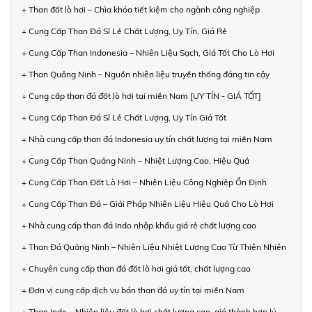
+ Than đốt lò hơi – Chìa khóa tiết kiệm cho ngành công nghiệp
+ Cung Cấp Than Đá Sỉ Lẻ Chất Lượng, Uy Tín, Giá Rẻ
+ Cung Cấp Than Indonesia – Nhiên Liệu Sạch, Giá Tốt Cho Lò Hơi
+ Than Quảng Ninh – Nguồn nhiên liệu truyền thống đáng tin cậy
+ Cung cấp than đá đốt lò hơi tại miền Nam [UY TÍN - GIÁ TỐT]
+ Cung Cấp Than Đá Sỉ Lẻ Chất Lượng, Uy Tín Giá Tốt
+ Nhà cung cấp than đá Indonesia uy tín chất lượng tại miền Nam
+ Cung Cấp Than Quảng Ninh – Nhiệt Lượng Cao, Hiệu Quả
+ Cung Cấp Than Đốt Lò Hơi – Nhiên Liệu Công Nghiệp Ổn Định
+ Cung Cấp Than Đá – Giải Pháp Nhiên Liệu Hiệu Quả Cho Lò Hơi
+ Nhà cung cấp than đá Indo nhập khẩu giá rẻ chất lượng cao
+ Than Đá Quảng Ninh – Nhiên Liệu Nhiệt Lượng Cao Từ Thiên Nhiên
+ Chuyên cung cấp than đá đốt lò hơi giá tốt, chất lượng cao
+ Đơn vị cung cấp dịch vụ bán than đá uy tín tại miền Nam
+ Than Indo – Nhiên liệu đốt lò hơi chất lượng cao, giá thành hợp lý