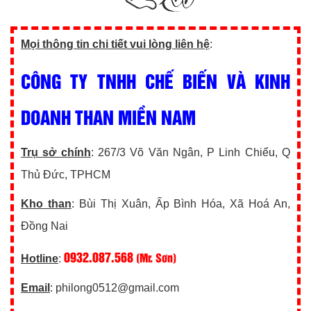
Mọi thông tin chi tiết vui lòng liên hệ
:
CÔNG TY TNHH CHẾ BIẾN VÀ KINH
DOANH THAN MIỀN NAM
Trụ sở chính
: 267/3 Võ Văn Ngân, P Linh Chiểu, Q
Thủ Đức, TPHCM
Kho than
: Bùi Thị Xuân, Ấp Bình Hóa, Xã Hoá An,
Đồng Nai
0932.087.568
(Mr. Sơn)
Hotline
:
Email
: philong0512@gmail.com