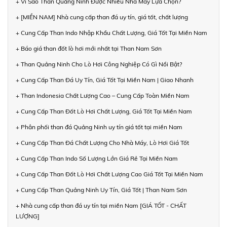
+ Vì Sao Than Quảng Ninh Được Nhiều Nhà Máy Lựa Chọn?
+ [MIỀN NAM] Nhà cung cấp than đá uy tín, giá tốt, chất lượng
+ Cung Cấp Than Indo Nhập Khẩu Chất Lượng, Giá Tốt Tại Miền Nam
+ Báo giá than đốt lò hơi mới nhất tại Than Nam Sơn
+ Than Quảng Ninh Cho Lò Hơi Công Nghiệp Có Gì Nổi Bật?
+ Cung Cấp Than Đá Uy Tín, Giá Tốt Tại Miền Nam | Giao Nhanh
+ Than Indonesia Chất Lượng Cao – Cung Cấp Toàn Miền Nam
+ Cung Cấp Than Đốt Lò Hơi Chất Lượng, Giá Tốt Tại Miền Nam
+ Phân phối than đá Quảng Ninh uy tín giá tốt tại miền Nam
+ Cung Cấp Than Đá Chất Lượng Cho Nhà Máy, Lò Hơi Giá Tốt
+ Cung Cấp Than Indo Số Lượng Lớn Giá Rẻ Tại Miền Nam
+ Cung Cấp Than Đốt Lò Hơi Chất Lượng Cao Giá Tốt Tại Miền Nam
+ Cung Cấp Than Quảng Ninh Uy Tín, Giá Tốt | Than Nam Sơn
+ Nhà cung cấp than đá uy tín tại miền Nam [GIÁ TỐT - CHẤT
LƯỢNG]