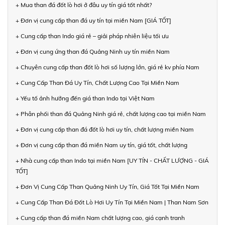
+ Mua than đá đốt lò hơi ở đâu uy tín giá tốt nhất?
+ Đơn vị cung cấp than đá uy tín tại miền Nam [GIÁ TỐT]
+ Cung cấp than Indo giá rẻ – giải pháp nhiên liệu tối ưu
+ Đơn vị cung ứng than đá Quảng Ninh uy tín miền Nam
+ Chuyên cung cấp than đốt lò hơi số lượng lớn, giá rẻ kv phía Nam
+ Cung Cấp Than Đá Uy Tín, Chất Lượng Cao Tại Miền Nam
+ Yếu tố ảnh hưởng đến giá than Indo tại Việt Nam
+ Phân phối than đá Quảng Ninh giá rẻ, chất lượng cao tại miền Nam
+ Đơn vị cung cấp than đá đốt lò hơi uy tín, chất lượng miền Nam
+ Đơn vị cung cấp than đá miền Nam uy tín, giá tốt, chất lượng
+ Nhà cung cấp than Indo tại miền Nam [UY TÍN - CHẤT LƯỢNG - GIÁ
TỐT]
+ Đơn Vị Cung Cấp Than Quảng Ninh Uy Tín, Giá Tốt Tại Miền Nam
+ Cung Cấp Than Đá Đốt Lò Hơi Uy Tín Tại Miền Nam | Than Nam Sơn
+ Cung cấp than đá miền Nam chất lượng cao, giá cạnh tranh