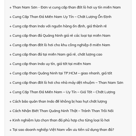
+ Than Nam Sơn - Đơn vị cung cấp than đốt lò hơi uy tín miền Nam
+ Cung Cấp Than Đá Miền Nam Uy Tín – Chất Lượng Ổn Định
+ Cung cấp than Indo với nguồn hàng ổn định, giá thành rẻ
+ Cung cấp than đá Quảng Ninh giá rẻ các loại tại miền Nam
+ Cung cấp than đốt lò hơi cho khu công nghiệp ở miền Nam
+ Cung cấp than đá tại miền Nam giá rẻ, chất lượng cao
+ Cung cấp than Indo uy tín, giá tốt tại miền Nam
+ Cung cấp than Quảng Ninh tại TP.HCM – giao nhanh, giá tốt
+ Cung cấp than đốt lò hơi cho nhà máy dệt nhuộm – Than Nam Sơn
+ Cung Cấp Than Đá Miền Nam – Uy Tín – Giá Tốt – Chất Lượng
+ Cách bảo quản than Indo để không bị hao hụt chất lượng
+ Cách Nhận Biết Than Quảng Ninh Thật – Tránh Than Trôi Nổi
+ Kinh nghiệm lựa chọn than đá phù hợp cho từng loại lò hơi
+ Tại sao doanh nghiệp Việt Nam vẫn ưu tiên sử dụng than đá?