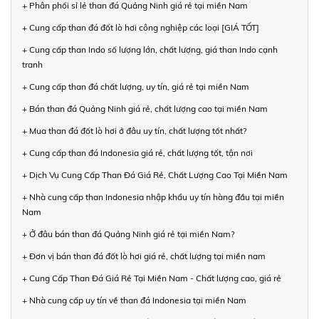
+ Phân phối sỉ lẻ than đá Quảng Ninh giá rẻ tại miền Nam
+ Cung cấp than đá đốt lò hơi công nghiệp các loại [GIÁ TỐT]
+ Cung cấp than Indo số lượng lớn, chất lượng, giá than Indo cạnh
tranh
+ Cung cấp than đá chất lượng, uy tín, giá rẻ tại miền Nam
+ Bán than đá Quảng Ninh giá rẻ, chất lượng cao tại miền Nam
+ Mua than đá đốt lò hơi ở đâu uy tín, chất lượng tốt nhất?
+ Cung cấp than đá Indonesia giá rẻ, chất lượng tốt, tận nơi
+ Dịch Vụ Cung Cấp Than Đá Giá Rẻ, Chất Lượng Cao Tại Miền Nam
+ Nhà cung cấp than Indonesia nhập khẩu uy tín hàng đầu tại miền
Nam
+ Ở đâu bán than đá Quảng Ninh giá rẻ tại miền Nam?
+ Đơn vị bán than đá đốt lò hơi giá rẻ, chất lượng tại miền nam
+ Cung Cấp Than Đá Giá Rẻ Tại Miền Nam - Chất lượng cao, giá rẻ
+ Nhà cung cấp uy tín về than đá Indonesia tại miền Nam