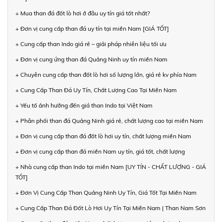
+ Mua than đá đốt lò hơi ở đâu uy tín giá tốt nhất?
+ Đơn vị cung cấp than đá uy tín tại miền Nam [GIÁ TỐT]
+ Cung cấp than Indo giá rẻ – giải pháp nhiên liệu tối ưu
+ Đơn vị cung ứng than đá Quảng Ninh uy tín miền Nam
+ Chuyên cung cấp than đốt lò hơi số lượng lớn, giá rẻ kv phía Nam
+ Cung Cấp Than Đá Uy Tín, Chất Lượng Cao Tại Miền Nam
+ Yếu tố ảnh hưởng đến giá than Indo tại Việt Nam
+ Phân phối than đá Quảng Ninh giá rẻ, chất lượng cao tại miền Nam
+ Đơn vị cung cấp than đá đốt lò hơi uy tín, chất lượng miền Nam
+ Đơn vị cung cấp than đá miền Nam uy tín, giá tốt, chất lượng
+ Nhà cung cấp than Indo tại miền Nam [UY TÍN - CHẤT LƯỢNG - GIÁ
TỐT]
+ Đơn Vị Cung Cấp Than Quảng Ninh Uy Tín, Giá Tốt Tại Miền Nam
+ Cung Cấp Than Đá Đốt Lò Hơi Uy Tín Tại Miền Nam | Than Nam Sơn