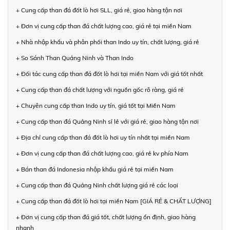
+ Cung cấp than đá đốt lò hơi SLL, giá rẻ, giao hàng tận nơi
+ Đơn vị cung cấp than đá chất lượng cao, giá rẻ tại miền Nam
+ Nhà nhập khẩu và phân phối than Indo uy tín, chất lượng, giá rẻ
+ So Sánh Than Quảng Ninh và Than Indo
+ Đối tác cung cấp than đá đốt lò hơi tại miền Nam với giá tốt nhất
+ Cung cấp than đá chất lượng với nguồn gốc rõ ràng, giá rẻ
+ Chuyên cung cấp than Indo uy tín, giá tốt tại Miền Nam
+ Cung cấp than đá Quảng Ninh sỉ lẻ với giá rẻ, giao hàng tận nơi
+ Địa chỉ cung cấp than đá đốt lò hơi uy tín nhất tại miền Nam
+ Đơn vị cung cấp than đá chất lượng cao, giá rẻ kv phía Nam
+ Bán than đá Indonesia nhập khẩu giá rẻ tại miền Nam
+ Cung cấp than đá Quảng Ninh chất lượng giá rẻ các loại
+ Cung cấp than đá đốt lò hơi tại miền Nam [GIÁ RẺ & CHẤT LƯỢNG]
+ Đơn vị cung cấp than đá giá tốt, chất lượng ổn định, giao hàng
nhanh