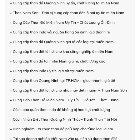
+ Cung cấp than đá Quảng Ninh uy tín, chất lượng tại miền Nam
+ Than Nam Sơn - Đơn vị cung cấp than đốt lò hơi uy tín miền Nam
+ Cung Cấp Than Đá Miền Nam Uy Tín – Chất Lượng Ổn Định
+ Cung cấp than Indo với nguồn hàng ổn định, giá thành rẻ
+ Cung cấp than đá Quảng Ninh giá rẻ các loại tại miền Nam
+ Cung cấp than đốt lò hơi cho khu công nghiệp ở miền Nam
+ Cung cấp than đá tại miền Nam giá rẻ, chất lượng cao
+ Cung cấp than Indo uy tín, giá tốt tại miền Nam
+ Cung cấp than Quảng Ninh tại TP.HCM – giao nhanh, giá tốt
+ Cung cấp than đốt lò hơi cho nhà máy dệt nhuộm – Than Nam Sơn
+ Cung Cấp Than Đá Miền Nam – Uy Tín – Giá Tốt – Chất Lượng
+ Cách bảo quản than Indo để không bị hao hụt chất lượng
+ Cách Nhận Biết Than Quảng Ninh Thật – Tránh Than Trôi Nổi
+ Kinh nghiệm lựa chọn than đá phù hợp cho từng loại lò hơi
+ Tại sao doanh nghiệp Việt Nam vẫn ưu tiên sử dụng than đá?