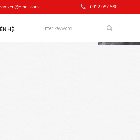
namson@gmail.com
0932 087 568
IÊN HỆ