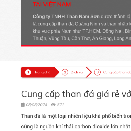
TẠI VIỆT NAM
Công ty TNHH Than Nam Sơn
được thành lậ
là cung cấp than đá Quảng Ninh và than nhập 
khu vực phía Nam như TP.HCM, Đồng Nai, Bìn
Thuận, Vũng Tàu, Cần Thơ, An Giang, Long 
Trang chủ
Dịch vụ
Cung cấp than đá 
Cung cấp than đá giá rẻ vớ
08/08/2024
821
Than đá là một loại nhiên liệu khá phổ biến tro
cũng là nguồn khí thải carbon dioxide lớn nhất