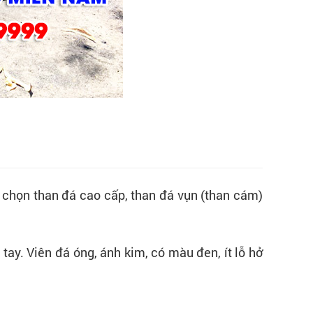
à chọn than đá cao cấp, than đá vụn (than cám)
tay. Viên đá óng, ánh kim, có màu đen, ít lỗ hở