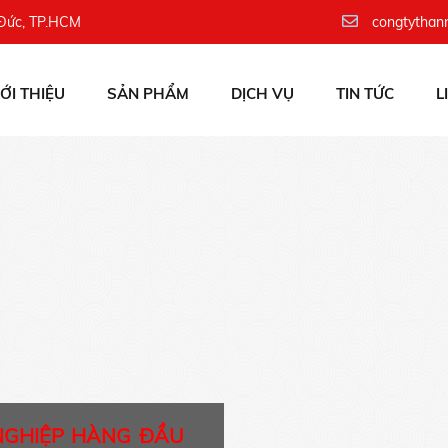
 Đức, TP.HCM
congtythan
IỚI THIỆU
SẢN PHẨM
DỊCH VỤ
TIN TỨC
L
NGHIỆP HÀNG ĐẦU