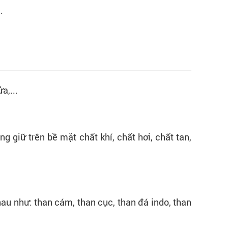
.
a,...
g giữ trên bề mặt chất khí, chất hơi, chất tan,
au như: than cám, than cục, than đá indo, than