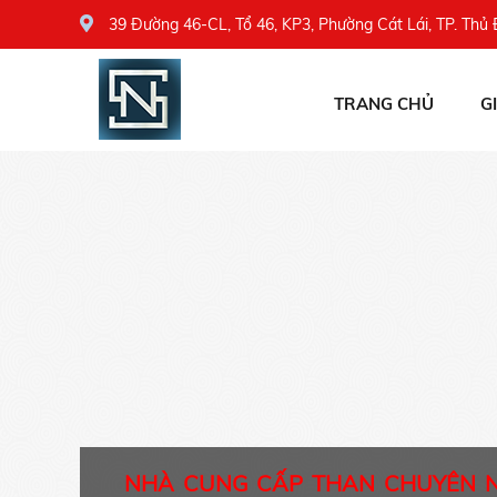
39 Đường 46-CL, Tổ 46, KP3, Phường Cát Lái, TP. Thủ
TRANG CHỦ
G
NHÀ CUNG CẤP THAN CHUYÊN 