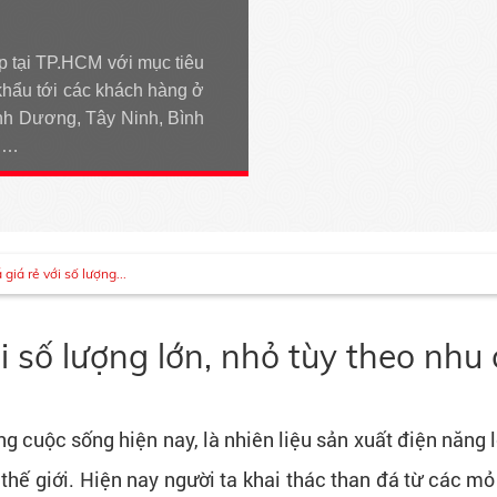
p tại TP.HCM với mục tiêu
khẩu tới các khách hàng ở
h Dương, Tây Ninh, Bình
An…
giá rẻ với số lượng...
i số lượng lớn, nhỏ tùy theo nhu
ng cuộc sống hiện nay, là nhiên liệu sản xuất điện năng 
 thế giới. Hiện nay người ta khai thác than đá từ các m