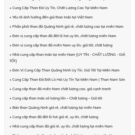
+ Cung Cấp Than Đá Uy Tín, Chất Lượng Cao Tại Miền Nam
+ Yếu tố ảnh hưởng đến giá than Indo tại Việt Nam
+ Phân phối than đá Quảng Ninh giá rẻ, chất lượng cao tại miền Nam
+ Đơn vị cung cấp than đá đốt lò hơi uy tín, chất lượng miền Nam
+ Đơn vị cung cấp than đá miền Nam uy tín, giá tốt, chất lượng
+ Nhà cung cấp than Indo tại miền Nam [UY TÍN - CHẤT LƯỢNG - GIÁ
TỐT]
+ Đơn Vị Cung Cấp Than Quảng Ninh Uy Tín, Giá Tốt Tại Miền Nam
+ Cung Cấp Than Đá Đốt Lò Hơi Uy Tín Tại Miền Nam | Than Nam Sơn
+ Cung cấp than đá miền Nam chất lượng cao, giá cạnh tranh
+ Cung cấp than Indo số lượng lớn – Chất lượng – Giá tốt
+ Bán than Quảng Ninh giá rẻ, chất lượng tại miền Nam
+ Cung cấp than đá đốt lò hơi giá rẻ, uy tín, chất lượng
+ Nhà cung cấp than đá giá rẻ, uy tín, chất lượng tại miền Nam