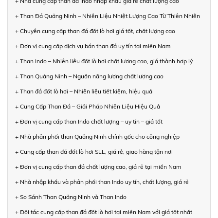
+ Nhà cung cấp than đá Indo nhập khẩu giá rẻ chất lượng cao
+ Than Đá Quảng Ninh – Nhiên Liệu Nhiệt Lượng Cao Từ Thiên Nhiên
+ Chuyên cung cấp than đá đốt lò hơi giá tốt, chất lượng cao
+ Đơn vị cung cấp dịch vụ bán than đá uy tín tại miền Nam
+ Than Indo – Nhiên liệu đốt lò hơi chất lượng cao, giá thành hợp lý
+ Than Quảng Ninh – Nguồn năng lượng chất lượng cao
+ Than đá đốt lò hơi – Nhiên liệu tiết kiệm, hiệu quả
+ Cung Cấp Than Đá – Giải Pháp Nhiên Liệu Hiệu Quả
+ Đơn vị cung cấp than Indo chất lượng – uy tín – giá tốt
+ Nhà phân phối than Quảng Ninh chính gốc cho công nghiệp
+ Cung cấp than đá đốt lò hơi SLL, giá rẻ, giao hàng tận nơi
+ Đơn vị cung cấp than đá chất lượng cao, giá rẻ tại miền Nam
+ Nhà nhập khẩu và phân phối than Indo uy tín, chất lượng, giá rẻ
+ So Sánh Than Quảng Ninh và Than Indo
+ Đối tác cung cấp than đá đốt lò hơi tại miền Nam với giá tốt nhất