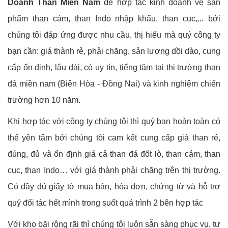
Doanh Than Miền Nam
để hợp tác kinh doanh về sản
phẩm than cám, than Indo nhập khẩu, than cục,... bởi
chúng tôi đáp ứng được nhu cầu, thị hiếu mà quý công ty
bạn cần: giá thành rẻ, phải chăng, sản lượng dồi dào, cung
cấp ổn định, lâu dài, có uy tín, tiếng tăm tại thị trường than
đá miền nam (Biên Hòa - Đồng Nai) và kinh nghiệm chiến
trường hơn 10 năm.
Khi hợp tác với công ty chúng tôi thì quý bạn hoàn toàn có
thể yên tâm bởi chúng tôi cam kết cung cấp giá than rẻ,
đúng, đủ và ổn định giá cả than đá đốt lò, than cám, than
cục, than Indo… với giá thành phải chăng trên thị trường.
Có đầy đủ giấy tờ mua bán, hóa đơn, chứng từ và hỗ trợ
quý đối tác hết mình trong suốt quá trình 2 bên hợp tác
Với kho bãi rộng rãi thì chúng tôi luôn sẵn sàng phục vụ, tư