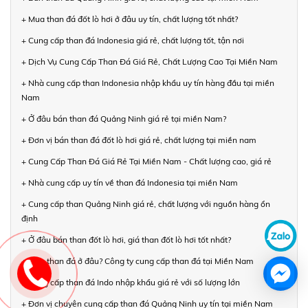
+ Mua than đá đốt lò hơi ở đâu uy tín, chất lượng tốt nhất?
+ Cung cấp than đá Indonesia giá rẻ, chất lượng tốt, tận nơi
+ Dịch Vụ Cung Cấp Than Đá Giá Rẻ, Chất Lượng Cao Tại Miền Nam
+ Nhà cung cấp than Indonesia nhập khẩu uy tín hàng đầu tại miền
Nam
+ Ở đâu bán than đá Quảng Ninh giá rẻ tại miền Nam?
+ Đơn vị bán than đá đốt lò hơi giá rẻ, chất lượng tại miền nam
+ Cung Cấp Than Đá Giá Rẻ Tại Miền Nam - Chất lượng cao, giá rẻ
+ Nhà cung cấp uy tín về than đá Indonesia tại miền Nam
+ Cung cấp than Quảng Ninh giá rẻ, chất lượng với nguồn hàng ổn
định
+ Ở đâu bán than đốt lò hơi, giá than đốt lò hơi tốt nhất?
+ Mua than đá ở đâu? Công ty cung cấp than đá tại Miền Nam
+ Cung cấp than đá Indo nhập khẩu giá rẻ với số lượng lớn
+ Đơn vị chuyên cung cấp than đá Quảng Ninh uy tín tại miền Nam