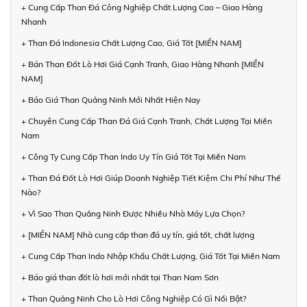
+ Cung Cấp Than Đá Công Nghiệp Chất Lượng Cao – Giao Hàng
Nhanh
+ Than Đá Indonesia Chất Lượng Cao, Giá Tốt [MIỀN NAM]
+ Bán Than Đốt Lò Hơi Giá Cạnh Tranh, Giao Hàng Nhanh [MIỀN
NAM]
+ Báo Giá Than Quảng Ninh Mới Nhất Hiện Nay
+ Chuyên Cung Cấp Than Đá Giá Cạnh Tranh, Chất Lượng Tại Miền
Nam
+ Công Ty Cung Cấp Than Indo Uy Tín Giá Tốt Tại Miền Nam
+ Than Đá Đốt Lò Hơi Giúp Doanh Nghiệp Tiết Kiệm Chi Phí Như Thế
Nào?
+ Vì Sao Than Quảng Ninh Được Nhiều Nhà Máy Lựa Chọn?
+ [MIỀN NAM] Nhà cung cấp than đá uy tín, giá tốt, chất lượng
+ Cung Cấp Than Indo Nhập Khẩu Chất Lượng, Giá Tốt Tại Miền Nam
+ Báo giá than đốt lò hơi mới nhất tại Than Nam Sơn
+ Than Quảng Ninh Cho Lò Hơi Công Nghiệp Có Gì Nổi Bật?