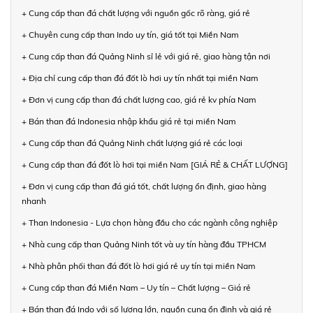
+ Cung cấp than đá chất lượng với nguồn gốc rõ ràng, giá rẻ
+ Chuyên cung cấp than Indo uy tín, giá tốt tại Miền Nam
+ Cung cấp than đá Quảng Ninh sỉ lẻ với giá rẻ, giao hàng tận nơi
+ Địa chỉ cung cấp than đá đốt lò hơi uy tín nhất tại miền Nam
+ Đơn vị cung cấp than đá chất lượng cao, giá rẻ kv phía Nam
+ Bán than đá Indonesia nhập khẩu giá rẻ tại miền Nam
+ Cung cấp than đá Quảng Ninh chất lượng giá rẻ các loại
+ Cung cấp than đá đốt lò hơi tại miền Nam [GIÁ RẺ & CHẤT LƯỢNG]
+ Đơn vị cung cấp than đá giá tốt, chất lượng ổn định, giao hàng
nhanh
+ Than Indonesia - Lựa chọn hàng đầu cho các ngành công nghiệp
+ Nhà cung cấp than Quảng Ninh tốt và uy tín hàng đầu TPHCM
+ Nhà phân phối than đá đốt lò hơi giá rẻ uy tín tại miền Nam
+ Cung cấp than đá Miền Nam – Uy tín – Chất lượng – Giá rẻ
+ Bán than đá Indo với số lượng lớn, nguồn cung ổn định và giá rẻ