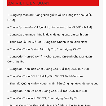
BÀI VIẾT LIÊN QUAN
+ Cung cấp than đá Quảng Ninh giá rẻ với số lượng lớn nhỏ [MIỀN
NAM]
+ Cung cấp than đá số lượng lớn, giao nhanh, giá tốt [MIỀN NAM]
+ Cung cấp than Indo nhập khẩu chất lượng cao, giá cạnh tranh
+ Than Đốt Lò Hơi Giá Tốt - Cung Cấp Nhanh Toàn Miền Nam
+ Cung Cấp Than Quảng Ninh Uy Tín, Chất Lượng, Giá Tốt
+ Cung Cấp Than Đá Uy Tín – Chất Lượng Ổn Định Cho Mọi Ngành
Công Nghiệp
+ Cung Cấp Than Indo Chất Lượng Cao, Giá Tốt | 0932 087 568
+ Cung Cấp Than Đốt Lò Hơi Uy Tín, Giá Tốt Tại Miền Nam
+ Than đá Quảng Ninh – Nguồn nhiên liệu công nghiệp chất lượng cao
+ Cung Cấp Than Đá Chất Lượng Cao, Giá Tốt | 0932 087 568
+ Cung Cấp Than Indo Giá Tốt, Chất Lượng Cao, Uy Tín
+ Đơn Vị Cung Cấp Than Đốt Lò Hơi Giá Tốt Uy Tín Tại Miền Nam