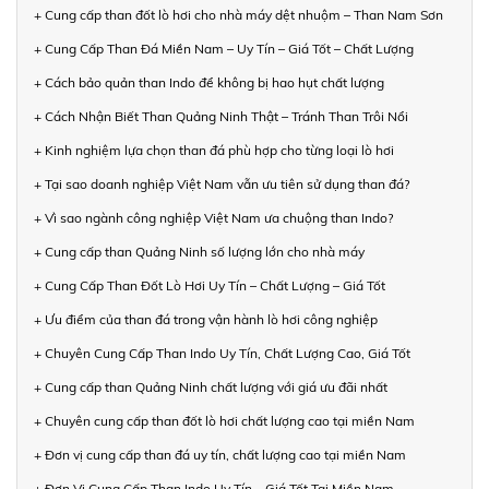
+ Cung cấp than đốt lò hơi cho nhà máy dệt nhuộm – Than Nam Sơn
+ Cung Cấp Than Đá Miền Nam – Uy Tín – Giá Tốt – Chất Lượng
+ Cách bảo quản than Indo để không bị hao hụt chất lượng
+ Cách Nhận Biết Than Quảng Ninh Thật – Tránh Than Trôi Nổi
+ Kinh nghiệm lựa chọn than đá phù hợp cho từng loại lò hơi
+ Tại sao doanh nghiệp Việt Nam vẫn ưu tiên sử dụng than đá?
+ Vì sao ngành công nghiệp Việt Nam ưa chuộng than Indo?
+ Cung cấp than Quảng Ninh số lượng lớn cho nhà máy
+ Cung Cấp Than Đốt Lò Hơi Uy Tín – Chất Lượng – Giá Tốt
+ Ưu điểm của than đá trong vận hành lò hơi công nghiệp
+ Chuyên Cung Cấp Than Indo Uy Tín, Chất Lượng Cao, Giá Tốt
+ Cung cấp than Quảng Ninh chất lượng với giá ưu đãi nhất
+ Chuyên cung cấp than đốt lò hơi chất lượng cao tại miền Nam
+ Đơn vị cung cấp than đá uy tín, chất lượng cao tại miền Nam
+ Đơn Vị Cung Cấp Than Indo Uy Tín – Giá Tốt Tại Miền Nam