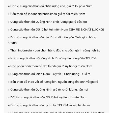
+ Đơn vị cung cấp than đá chất lượng cao, giá rẻ kv phía Nam
+ Bán than đá Indonesia nhập khẩu giá rẻ tại miền Nam
+ Cung cấp than đá Quảng Ninh chất lượng giá rẻ các loại
+ Cung cấp than đá đốt lò hơi tại miền Nam [GIÁ RẺ & CHẤT LƯỢNG]
+ Đơn vị cung cấp than đá giá tốt, chất lượng ổn định, giao hàng
nhanh
+ Than Indonesia - Lựa chọn hàng đầu cho các ngành công nghiệp
+ Nhà cung cấp than Quảng Ninh tốt và uy tín hàng đầu TPHCM
+ Nhà phân phối than đá đốt lò hơi giá rẻ uy tín tại miền Nam
+ Cung cấp than đá Miền Nam – Uy tín – Chất lượng – Giá rẻ
+ Bán than đá Indo với số lượng lớn, nguồn cung ổn định và giá rẻ
+ Cung cấp than đá Quảng Ninh giá rẻ, chất lượng, tận nơi
+ Đối tác cung cấp than đá đốt lò hơi uy tín tại miền Nam
+ Đơn vị cung cấp than đá uy tín tại TPHCM và kv phía Nam
+ Cung cấp các loại than Indo giá rẻ với trữ lượng lớn nhỏ kv phía Nam