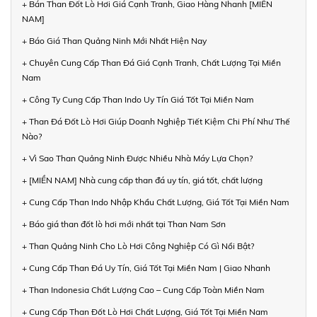
+ Bán Than Đốt Lò Hơi Giá Cạnh Tranh, Giao Hàng Nhanh [MIỀN
NAM]
+ Báo Giá Than Quảng Ninh Mới Nhất Hiện Nay
+ Chuyên Cung Cấp Than Đá Giá Cạnh Tranh, Chất Lượng Tại Miền
Nam
+ Công Ty Cung Cấp Than Indo Uy Tín Giá Tốt Tại Miền Nam
+ Than Đá Đốt Lò Hơi Giúp Doanh Nghiệp Tiết Kiệm Chi Phí Như Thế
Nào?
+ Vì Sao Than Quảng Ninh Được Nhiều Nhà Máy Lựa Chọn?
+ [MIỀN NAM] Nhà cung cấp than đá uy tín, giá tốt, chất lượng
+ Cung Cấp Than Indo Nhập Khẩu Chất Lượng, Giá Tốt Tại Miền Nam
+ Báo giá than đốt lò hơi mới nhất tại Than Nam Sơn
+ Than Quảng Ninh Cho Lò Hơi Công Nghiệp Có Gì Nổi Bật?
+ Cung Cấp Than Đá Uy Tín, Giá Tốt Tại Miền Nam | Giao Nhanh
+ Than Indonesia Chất Lượng Cao – Cung Cấp Toàn Miền Nam
+ Cung Cấp Than Đốt Lò Hơi Chất Lượng, Giá Tốt Tại Miền Nam