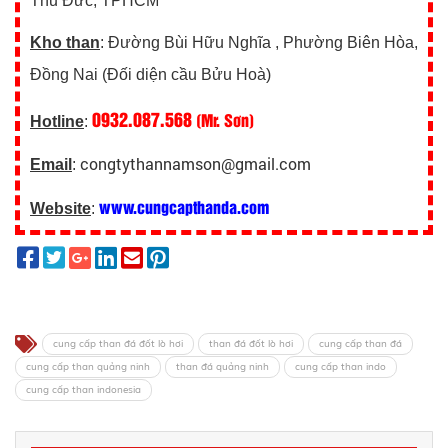
Thủ Đức, TPHCM
Kho than
: Đường Bùi Hữu Nghĩa , Phường Biên Hòa,
Đồng Nai (Đối diện cầu Bửu Hoà)
0932.087.568
(Mr. Sơn)
Hotline
:
congtythannamson@gmail.com
Email
:
www.cungcapthanda.com
Website
:
cung cấp than đá đốt lò hơi
than đá đốt lò hơi
cung cấp than đá
cung cấp than quảng ninh
than đá quảng ninh
cung cấp than indo
cung cấp than indonesia