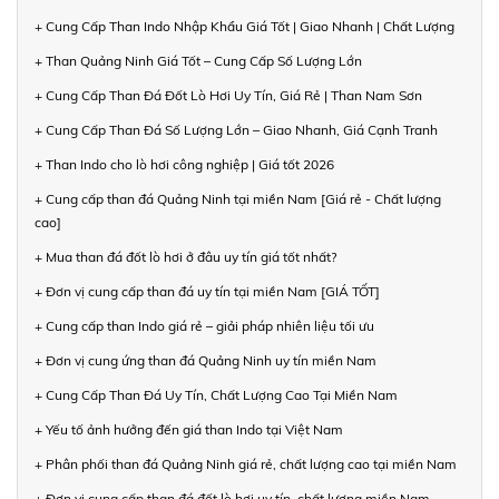
+ Cung Cấp Than Indo Nhập Khẩu Giá Tốt | Giao Nhanh | Chất Lượng
+ Than Quảng Ninh Giá Tốt – Cung Cấp Số Lượng Lớn
+ Cung Cấp Than Đá Đốt Lò Hơi Uy Tín, Giá Rẻ | Than Nam Sơn
+ Cung Cấp Than Đá Số Lượng Lớn – Giao Nhanh, Giá Cạnh Tranh
+ Than Indo cho lò hơi công nghiệp | Giá tốt 2026
+ Cung cấp than đá Quảng Ninh tại miền Nam [Giá rẻ - Chất lượng
cao]
+ Mua than đá đốt lò hơi ở đâu uy tín giá tốt nhất?
+ Đơn vị cung cấp than đá uy tín tại miền Nam [GIÁ TỐT]
+ Cung cấp than Indo giá rẻ – giải pháp nhiên liệu tối ưu
+ Đơn vị cung ứng than đá Quảng Ninh uy tín miền Nam
+ Cung Cấp Than Đá Uy Tín, Chất Lượng Cao Tại Miền Nam
+ Yếu tố ảnh hưởng đến giá than Indo tại Việt Nam
+ Phân phối than đá Quảng Ninh giá rẻ, chất lượng cao tại miền Nam
+ Đơn vị cung cấp than đá đốt lò hơi uy tín, chất lượng miền Nam