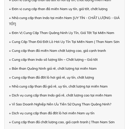
+ Đơn vị cung cấp than đá miền Nam uy tín, giá tốt, chất lượng
+ Nhà cung cấp than Indo tại miền Nam [UY TÍN - CHẤT LƯỢNG - GIÁ
TỐT]
+ Đơn Vị Cung Cấp Than Quảng Ninh Uy Tín, Giá Tốt Tại Miền Nam
+ Cung Cấp Than Đá Đốt Lò Hơi Uy Tín Tại Miền Nam | Than Nam Sơn
+ Cung cấp than đá miền Nam chất lượng cao, giá cạnh tranh
+ Cung cấp than Indo số lượng lớn – Chất lượng – Giá tốt
+ Bán than Quảng Ninh giá rẻ, chất lượng tại miền Nam
+ Cung cấp than đá đốt lò hơi giá rẻ, uy tín, chất lượng
+ Nhà cung cấp than đá giá rẻ, uy tín, chất lượng tại miền Nam
+ Dịch vụ cung cấp than Indo giá rẻ, chất lượng cao tại miền Nam
+ Vì Sao Doanh Nghiệp Nên Ưu Tiên Sử Dụng Than Quảng Ninh?
+ Dịch vụ cung cấp than đá đốt lò hơi miền Nam uy tín
+ Cung cấp than đá chất lượng cao, giá cạnh tranh | Than Nam Sơn