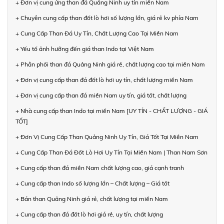
+ Đơn vị cung ứng than đá Quảng Ninh uy tín miền Nam
+ Chuyên cung cấp than đốt lò hơi số lượng lớn, giá rẻ kv phía Nam
+ Cung Cấp Than Đá Uy Tín, Chất Lượng Cao Tại Miền Nam
+ Yếu tố ảnh hưởng đến giá than Indo tại Việt Nam
+ Phân phối than đá Quảng Ninh giá rẻ, chất lượng cao tại miền Nam
+ Đơn vị cung cấp than đá đốt lò hơi uy tín, chất lượng miền Nam
+ Đơn vị cung cấp than đá miền Nam uy tín, giá tốt, chất lượng
+ Nhà cung cấp than Indo tại miền Nam [UY TÍN - CHẤT LƯỢNG - GIÁ
TỐT]
+ Đơn Vị Cung Cấp Than Quảng Ninh Uy Tín, Giá Tốt Tại Miền Nam
+ Cung Cấp Than Đá Đốt Lò Hơi Uy Tín Tại Miền Nam | Than Nam Sơn
+ Cung cấp than đá miền Nam chất lượng cao, giá cạnh tranh
+ Cung cấp than Indo số lượng lớn – Chất lượng – Giá tốt
+ Bán than Quảng Ninh giá rẻ, chất lượng tại miền Nam
+ Cung cấp than đá đốt lò hơi giá rẻ, uy tín, chất lượng