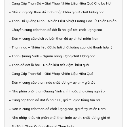
+ Cung Cấp Than Đá – Giải Pháp Nhiên Liệu Hiệu Quả Cho Lò Hơi
+ Nhà cung cấp than đá Indo nhập khẩu giá rẻ chất lượng cao
+ Than Đá Quảng Ninh – Nhiên Liệu Nhiệt Lượng Cao Từ Thiên Nhiên
+ Chuyên cung cấp than đá đốt lò hơi giá tốt, chất lượng cao
+ Đơn vị cung cấp dịch vụ bán than đá uy tín tại miền Nam
+ Than Indo – Nhiên liệu đốt lò hơi chất lượng cao, giá thành hợp lý
+ Than Quảng Ninh – Nguồn năng lượng chất lượng cao
+ Than đá đốt lò hơi – Nhiên liệu tiết kiệm, hiệu quả
+ Cung Cấp Than Đá – Giải Pháp Nhiên Liệu Hiệu Quả
+ Đơn vị cung cấp than Indo chất lượng – uy tín – giá tốt
+ Nhà phân phối than Quảng Ninh chính gốc cho công nghiệp
+ Cung cấp than đá đốt lò hơi SLL, giá rẻ, giao hàng tận nơi
+ Đơn vị cung cấp than đá chất lượng cao, giá rẻ tại miền Nam
+ Nhà nhập khẩu và phân phối than Indo uy tín, chất lượng, giá rẻ
+ So Sánh Than Quảng Ninh và Than Indo