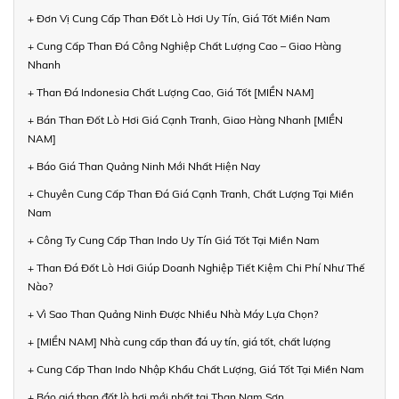
+ Đơn Vị Cung Cấp Than Đốt Lò Hơi Uy Tín, Giá Tốt Miền Nam
+ Cung Cấp Than Đá Công Nghiệp Chất Lượng Cao – Giao Hàng
Nhanh
+ Than Đá Indonesia Chất Lượng Cao, Giá Tốt [MIỀN NAM]
+ Bán Than Đốt Lò Hơi Giá Cạnh Tranh, Giao Hàng Nhanh [MIỀN
NAM]
+ Báo Giá Than Quảng Ninh Mới Nhất Hiện Nay
+ Chuyên Cung Cấp Than Đá Giá Cạnh Tranh, Chất Lượng Tại Miền
Nam
+ Công Ty Cung Cấp Than Indo Uy Tín Giá Tốt Tại Miền Nam
+ Than Đá Đốt Lò Hơi Giúp Doanh Nghiệp Tiết Kiệm Chi Phí Như Thế
Nào?
+ Vì Sao Than Quảng Ninh Được Nhiều Nhà Máy Lựa Chọn?
+ [MIỀN NAM] Nhà cung cấp than đá uy tín, giá tốt, chất lượng
+ Cung Cấp Than Indo Nhập Khẩu Chất Lượng, Giá Tốt Tại Miền Nam
+ Báo giá than đốt lò hơi mới nhất tại Than Nam Sơn