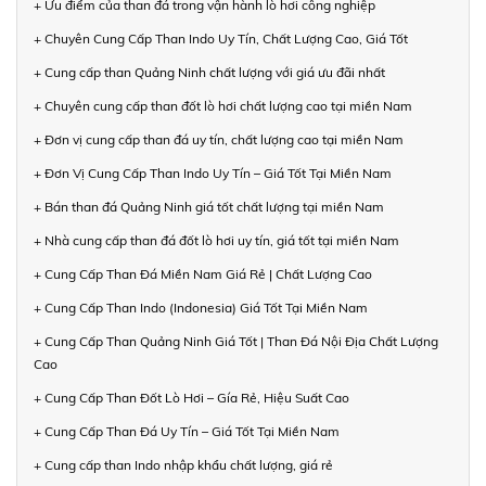
+ Ưu điểm của than đá trong vận hành lò hơi công nghiệp
+ Chuyên Cung Cấp Than Indo Uy Tín, Chất Lượng Cao, Giá Tốt
+ Cung cấp than Quảng Ninh chất lượng với giá ưu đãi nhất
+ Chuyên cung cấp than đốt lò hơi chất lượng cao tại miền Nam
+ Đơn vị cung cấp than đá uy tín, chất lượng cao tại miền Nam
+ Đơn Vị Cung Cấp Than Indo Uy Tín – Giá Tốt Tại Miền Nam
+ Bán than đá Quảng Ninh giá tốt chất lượng tại miền Nam
+ Nhà cung cấp than đá đốt lò hơi uy tín, giá tốt tại miền Nam
+ Cung Cấp Than Đá Miền Nam Giá Rẻ | Chất Lượng Cao
+ Cung Cấp Than Indo (Indonesia) Giá Tốt Tại Miền Nam
+ Cung Cấp Than Quảng Ninh Giá Tốt | Than Đá Nội Địa Chất Lượng
Cao
+ Cung Cấp Than Đốt Lò Hơi – Gía Rẻ, Hiệu Suất Cao
+ Cung Cấp Than Đá Uy Tín – Giá Tốt Tại Miền Nam
+ Cung cấp than Indo nhập khẩu chất lượng, giá rẻ