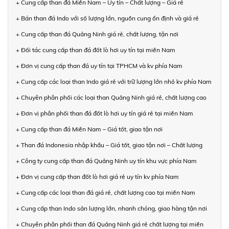
+ Cung cấp than đá Miền Nam – Uy tín – Chất lượng – Giá rẻ
+ Bán than đá Indo với số lượng lớn, nguồn cung ổn định và giá rẻ
+ Cung cấp than đá Quảng Ninh giá rẻ, chất lượng, tận nơi
+ Đối tác cung cấp than đá đốt lò hơi uy tín tại miền Nam
+ Đơn vị cung cấp than đá uy tín tại TPHCM và kv phía Nam
+ Cung cấp các loại than Indo giá rẻ với trữ lượng lớn nhỏ kv phía Nam
+ Chuyên phân phối các loại than Quảng Ninh giá rẻ, chất lượng cao
+ Đơn vị phân phối than đá đốt lò hơi uy tín giá rẻ tại miền Nam
+ Cung cấp than đá Miền Nam – Giá tốt, giao tận nơi
+ Than đá Indonesia nhập khẩu – Giá tốt, giao tận nơi – Chất lượng
+ Công ty cung cấp than đá Quảng Ninh uy tín khu vực phía Nam
+ Đơn vị cung cấp than đốt lò hơi giá rẻ uy tín kv phía Nam
+ Cung cấp các loại than đá giá rẻ, chất lượng cao tại miền Nam
+ Cung cấp than Indo sản lượng lớn, nhanh chóng, giao hàng tận nơi
+ Chuyên phân phối than đá Quảng Ninh giá rẻ chất lượng tại miền