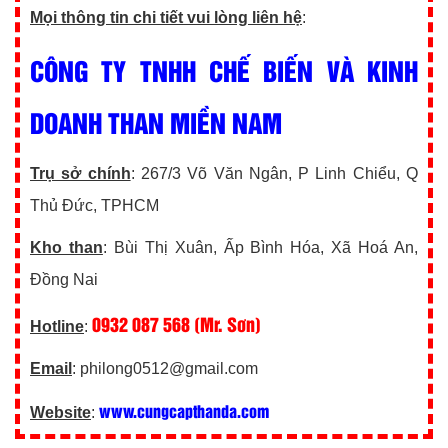
Mọi thông tin chi tiết vui lòng liên hệ
:
CÔNG TY TNHH CHẾ BIẾN VÀ KINH
DOANH THAN MIỀN NAM
Trụ sở chính
: 267/3 Võ Văn Ngân, P Linh Chiểu, Q
Thủ Đức, TPHCM
Kho than
: Bùi Thị Xuân, Ấp Bình Hóa, Xã Hoá An,
Đồng Nai
0932 087 568 (Mr. Sơn)
Hotline
:
Email
: philong0512@gmail.com
www.cungcapthanda.com
Website
: