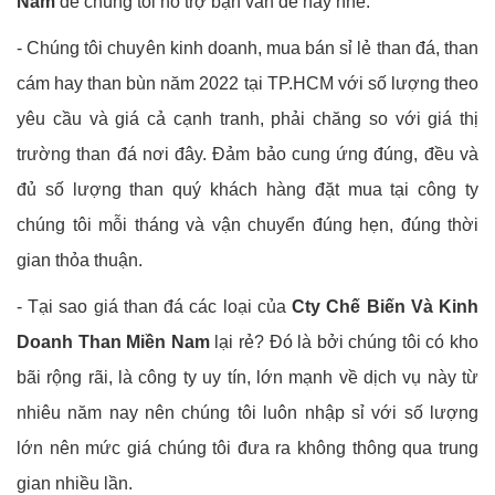
Nam
để chúng tôi hỗ trợ bạn vấn đề này nhé.
- Chúng tôi chuyên kinh doanh, mua bán sỉ lẻ than đá, than
cám hay than bùn năm 2022 tại TP.HCM với số lượng theo
yêu cầu và giá cả cạnh tranh, phải chăng so với giá thị
trường than đá nơi đây. Đảm bảo cung ứng đúng, đều và
đủ số lượng than quý khách hàng đặt mua tại công ty
chúng tôi mỗi tháng và vận chuyển đúng hẹn, đúng thời
gian thỏa thuận.
- Tại sao giá than đá các loại của
Cty Chế Biến Và Kinh
Doanh Than Miền Nam
lại rẻ? Đó là bởi chúng tôi có kho
bãi rộng rãi, là công ty uy tín, lớn mạnh về dịch vụ này từ
nhiêu năm nay nên chúng tôi luôn nhập sỉ với số lượng
lớn nên mức giá chúng tôi đưa ra không thông qua trung
gian nhiều lần.