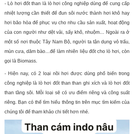
- Lò hơi đốt than là lò hơi công nghiệp dùng để cung cấp
nhiệt lượng cần thiết để đun sôi nước thành hơi khô hay
hơi bão hòa để phục vụ cho nhu cầu sản xuất, hoạt động
của con người như dệt vải, sấy khô, nhuộm… Ngoài ra ở
một số nơi thuộc Tây Nam Bộ, người ta tận dụng vỏ trấu,
mùn cưa, dăm bào…để làm nhiên liệu đốt cho lò hơi, còn
gọi là Biomass.
- Hiện nay, có 2 loại nồi hơi được dùng phổ biến trong
công nghiệp là lò hơi đốt than than ghi xích và lò hơi đốt
than tầng sôi. Mỗi loại sẽ có ưu điểm riêng và công suất
riêng. Bạn có thể tìm hiểu thông tin trên mục tìm kiếm của
chúng tôi để tham khảo chi tiết hơn nhé.