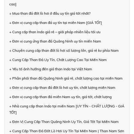
cao]
+ Mua than đá đốt lò hơi ở đâu uy tín giá tốt nhất?
+ Đơn vị cung cấp than đá uy tín tại miền Nam [GIÁ TỐT]
+ Cung cấp than Indo giá rẻ – giải pháp nhiên liệu tối ưu
+ Đơn vị cung ứng than đá Quảng Ninh uy tín miền Nam
+ Chuyên cung cấp than đốt lò hơi số lượng lớn, giá rẻ kv phía Nam
+ Cung Cấp Than Đá Uy Tín, Chất Lượng Cao Tại Miền Nam
+ Yếu tố ảnh hưởng đến giá than Indo tại Việt Nam
+ Phân phối than đá Quảng Ninh giá rẻ, chất lượng cao tại miền Nam
+ Đơn vị cung cấp than đá đốt lò hơi uy tín, chất lượng miền Nam
+ Đơn vị cung cấp than đá miền Nam uy tín, giá tốt, chất lượng
+ Nhà cung cấp than Indo tại miền Nam [UY TÍN - CHẤT LƯỢNG - GIÁ
TỐT]
+ Đơn Vị Cung Cấp Than Quảng Ninh Uy Tín, Giá Tốt Tại Miền Nam
+ Cung Cấp Than Đá Đốt Lò Hơi Uy Tín Tại Miền Nam | Than Nam Sơn