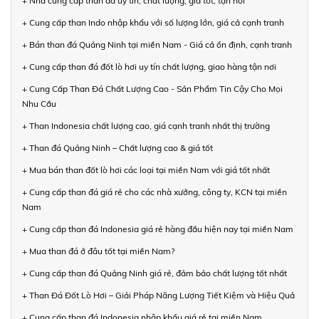
+ Nhà cung cấp than đá uy tín, chất lượng, giá tốt, tận nơi
+ Cung cấp than Indo nhập khẩu với số lượng lớn, giá cả cạnh tranh
+ Bán than đá Quảng Ninh tại miền Nam - Giá cả ổn định, cạnh tranh
+ Cung cấp than đá đốt lò hơi uy tín chất lượng, giao hàng tận nơi
+ Cung Cấp Than Đá Chất Lượng Cao - Sản Phẩm Tin Cậy Cho Mọi
Nhu Cầu
+ Than Indonesia chất lượng cao, giá cạnh tranh nhất thị trường
+ Than đá Quảng Ninh – Chất lượng cao & giá tốt
+ Mua bán than đốt lò hơi các loại tại miền Nam với giá tốt nhất
+ Cung cấp than đá giá rẻ cho các nhà xưởng, công ty, KCN tại miền
Nam
+ Cung cấp than đá Indonesia giá rẻ hàng đầu hiện nay tại miền Nam
+ Mua than đá ở đâu tốt tại miền Nam?
+ Cung cấp than đá Quảng Ninh giá rẻ, đảm bảo chất lượng tốt nhất
+ Than Đá Đốt Lò Hơi – Giải Pháp Năng Lượng Tiết Kiệm và Hiệu Quả
+ Cung cấp than đá Indonesia nhập khẩu giá rẻ tại miền Nam