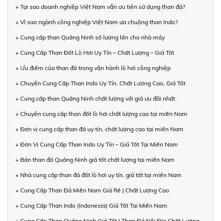
+ Tại sao doanh nghiệp Việt Nam vẫn ưu tiên sử dụng than đá?
+ Vì sao ngành công nghiệp Việt Nam ưa chuộng than Indo?
+ Cung cấp than Quảng Ninh số lượng lớn cho nhà máy
+ Cung Cấp Than Đốt Lò Hơi Uy Tín – Chất Lượng – Giá Tốt
+ Ưu điểm của than đá trong vận hành lò hơi công nghiệp
+ Chuyên Cung Cấp Than Indo Uy Tín, Chất Lượng Cao, Giá Tốt
+ Cung cấp than Quảng Ninh chất lượng với giá ưu đãi nhất
+ Chuyên cung cấp than đốt lò hơi chất lượng cao tại miền Nam
+ Đơn vị cung cấp than đá uy tín, chất lượng cao tại miền Nam
+ Đơn Vị Cung Cấp Than Indo Uy Tín – Giá Tốt Tại Miền Nam
+ Bán than đá Quảng Ninh giá tốt chất lượng tại miền Nam
+ Nhà cung cấp than đá đốt lò hơi uy tín, giá tốt tại miền Nam
+ Cung Cấp Than Đá Miền Nam Giá Rẻ | Chất Lượng Cao
+ Cung Cấp Than Indo (Indonesia) Giá Tốt Tại Miền Nam
+ Cung Cấp Than Quảng Ninh Giá Tốt | Than Đá Nội Địa Chất Lượng