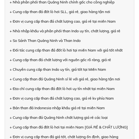
+ Nhà phân phối than Quảng Ninh chính gốc cho công nghiệp
+ Cung cấp than đá đốt lò hơi SLL, giá rẻ, giao hàng tận nơi
+ Đơn vị cung cấp than đá chất lượng cao, giá rẻ tại miền Nam
+ Nhà nhập khẩu và phân phối than Indo uy tín, chất lượng, giá rẻ
+ So Sánh Than Quảng Ninh và Than Indo
+ Đối tác cung cấp than đá đốt lò hơi tại miền Nam với giá tốt nhất
+ Cung cấp than đá chất lượng với nguồn gốc rõ ràng, giá rẻ
+ Chuyên cung cấp than Indo uy tín, giá tốt tại Miền Nam
+ Cung cấp than đá Quảng Ninh sỉ lẻ với giá rẻ, giao hàng tận nơi
+ Địa chỉ cung cấp than đá đốt lò hơi uy tín nhất tại miền Nam
+ Đơn vị cung cấp than đá chất lượng cao, giá rẻ kv phía Nam
+ Bán than đá Indonesia nhập khẩu giá rẻ tại miền Nam
+ Cung cấp than đá Quảng Ninh chất lượng giá rẻ các loại
+ Cung cấp than đá đốt lò hơi tại miền Nam [GIÁ RẺ & CHẤT LƯỢNG]
+ Đơn vị cung cấp than đá giá tốt, chất lượng ổn định, giao hàng