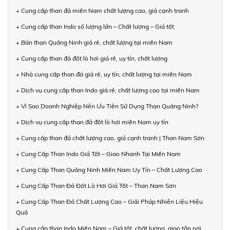
+ Cung cấp than đá miền Nam chất lượng cao, giá cạnh tranh
+ Cung cấp than Indo số lượng lớn – Chất lượng – Giá tốt
+ Bán than Quảng Ninh giá rẻ, chất lượng tại miền Nam
+ Cung cấp than đá đốt lò hơi giá rẻ, uy tín, chất lượng
+ Nhà cung cấp than đá giá rẻ, uy tín, chất lượng tại miền Nam
+ Dịch vụ cung cấp than Indo giá rẻ, chất lượng cao tại miền Nam
+ Vì Sao Doanh Nghiệp Nên Ưu Tiên Sử Dụng Than Quảng Ninh?
+ Dịch vụ cung cấp than đá đốt lò hơi miền Nam uy tín
+ Cung cấp than đá chất lượng cao, giá cạnh tranh | Than Nam Sơn
+ Cung Cấp Than Indo Giá Tốt – Giao Nhanh Tại Miền Nam
+ Cung Cấp Than Quảng Ninh Miền Nam Uy Tín – Chất Lượng Cao
+ Cung Cấp Than Đá Đốt Lò Hơi Giá Tốt – Than Nam Sơn
+ Cung Cấp Than Đá Chất Lượng Cao – Giải Pháp Nhiên Liệu Hiệu
Quả
+ Cung cấp than Indo Miền Nam – Giá tốt, chất lượng, giao tận nơi