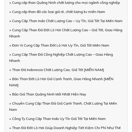
+ Cung cấp than Quảng Ninh chất lượng cho mọi ngành công nghiệp
+ Cung cấp than đá các loại giá rẻ, chất lượng kv miền Nam
+ Cung Cấp Than Indo Chất Lượng Cao – Uy Tín, Giá Tốt Tại Miền Nam
+ Cung Cấp Than Đá Đốt Lò Hơi Chất Lượng Cao – Giá Tốt, Giao Hàng
Nhanh
+ Đơn Vị Cung Cấp Than Đốt Lò Hơi Uy Tín, Giá Tốt Miền Nam
+ Cung Cấp Than Đá Công Nghiệp Chất Lượng Cao – Giao Hàng
Nhanh
+ Than Đá Indonesia Chất Lượng Cao, Giá Tốt [MIỀN NAM]
+ Bán Than Đốt Lò Hơi Giá Cạnh Tranh, Giao Hàng Nhanh [MIỀN
NAM]
+ Báo Giá Than Quảng Ninh Mới Nhất Hiện Nay
+ Chuyên Cung Cấp Than Đá Giá Cạnh Tranh, Chất Lượng Tại Miền
Nam
+ Công Ty Cung Cấp Than Indo Uy Tín Giá Tốt Tại Miền Nam
+ Than Đá Đốt Lò Hơi Giúp Doanh Nghiệp Tiết Kiệm Chi Phí Như Thế