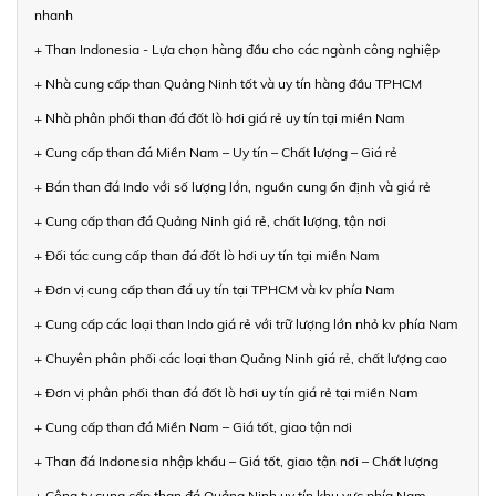
nhanh
+ Than Indonesia - Lựa chọn hàng đầu cho các ngành công nghiệp
+ Nhà cung cấp than Quảng Ninh tốt và uy tín hàng đầu TPHCM
+ Nhà phân phối than đá đốt lò hơi giá rẻ uy tín tại miền Nam
+ Cung cấp than đá Miền Nam – Uy tín – Chất lượng – Giá rẻ
+ Bán than đá Indo với số lượng lớn, nguồn cung ổn định và giá rẻ
+ Cung cấp than đá Quảng Ninh giá rẻ, chất lượng, tận nơi
+ Đối tác cung cấp than đá đốt lò hơi uy tín tại miền Nam
+ Đơn vị cung cấp than đá uy tín tại TPHCM và kv phía Nam
+ Cung cấp các loại than Indo giá rẻ với trữ lượng lớn nhỏ kv phía Nam
+ Chuyên phân phối các loại than Quảng Ninh giá rẻ, chất lượng cao
+ Đơn vị phân phối than đá đốt lò hơi uy tín giá rẻ tại miền Nam
+ Cung cấp than đá Miền Nam – Giá tốt, giao tận nơi
+ Than đá Indonesia nhập khẩu – Giá tốt, giao tận nơi – Chất lượng
+ Công ty cung cấp than đá Quảng Ninh uy tín khu vực phía Nam