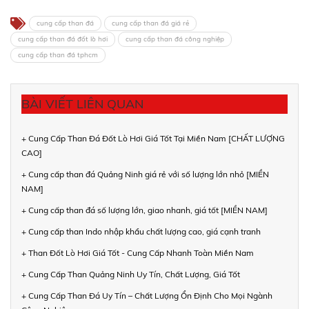
cung cấp than đá
cung cấp than đá giá rẻ
cung cấp than đá đốt lò hơi
cung cấp than đá công nghiệp
cung cấp than đá tphcm
BÀI VIẾT LIÊN QUAN
+ Cung Cấp Than Đá Đốt Lò Hơi Giá Tốt Tại Miền Nam [CHẤT LƯỢNG
CAO]
+ Cung cấp than đá Quảng Ninh giá rẻ với số lượng lớn nhỏ [MIỀN
NAM]
+ Cung cấp than đá số lượng lớn, giao nhanh, giá tốt [MIỀN NAM]
+ Cung cấp than Indo nhập khẩu chất lượng cao, giá cạnh tranh
+ Than Đốt Lò Hơi Giá Tốt - Cung Cấp Nhanh Toàn Miền Nam
+ Cung Cấp Than Quảng Ninh Uy Tín, Chất Lượng, Giá Tốt
+ Cung Cấp Than Đá Uy Tín – Chất Lượng Ổn Định Cho Mọi Ngành