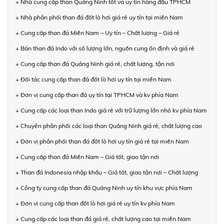
+ Nhà cung cấp than Quảng Ninh tốt và uy tín hàng đầu TPHCM
+ Nhà phân phối than đá đốt lò hơi giá rẻ uy tín tại miền Nam
+ Cung cấp than đá Miền Nam – Uy tín – Chất lượng – Giá rẻ
+ Bán than đá Indo với số lượng lớn, nguồn cung ổn định và giá rẻ
+ Cung cấp than đá Quảng Ninh giá rẻ, chất lượng, tận nơi
+ Đối tác cung cấp than đá đốt lò hơi uy tín tại miền Nam
+ Đơn vị cung cấp than đá uy tín tại TPHCM và kv phía Nam
+ Cung cấp các loại than Indo giá rẻ với trữ lượng lớn nhỏ kv phía Nam
+ Chuyên phân phối các loại than Quảng Ninh giá rẻ, chất lượng cao
+ Đơn vị phân phối than đá đốt lò hơi uy tín giá rẻ tại miền Nam
+ Cung cấp than đá Miền Nam – Giá tốt, giao tận nơi
+ Than đá Indonesia nhập khẩu – Giá tốt, giao tận nơi – Chất lượng
+ Công ty cung cấp than đá Quảng Ninh uy tín khu vực phía Nam
+ Đơn vị cung cấp than đốt lò hơi giá rẻ uy tín kv phía Nam
+ Cung cấp các loại than đá giá rẻ, chất lượng cao tại miền Nam