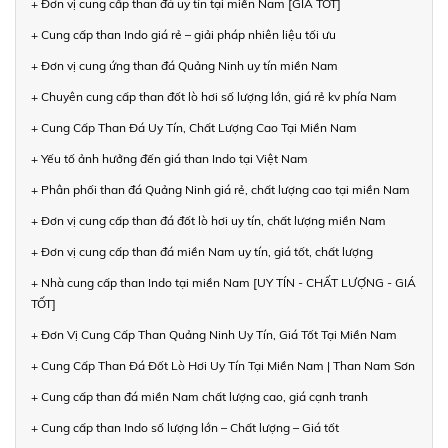
+ Đơn vị cung cấp than đá uy tín tại miền Nam [GIÁ TỐT]
+ Cung cấp than Indo giá rẻ – giải pháp nhiên liệu tối ưu
+ Đơn vị cung ứng than đá Quảng Ninh uy tín miền Nam
+ Chuyên cung cấp than đốt lò hơi số lượng lớn, giá rẻ kv phía Nam
+ Cung Cấp Than Đá Uy Tín, Chất Lượng Cao Tại Miền Nam
+ Yếu tố ảnh hưởng đến giá than Indo tại Việt Nam
+ Phân phối than đá Quảng Ninh giá rẻ, chất lượng cao tại miền Nam
+ Đơn vị cung cấp than đá đốt lò hơi uy tín, chất lượng miền Nam
+ Đơn vị cung cấp than đá miền Nam uy tín, giá tốt, chất lượng
+ Nhà cung cấp than Indo tại miền Nam [UY TÍN - CHẤT LƯỢNG - GIÁ
TỐT]
+ Đơn Vị Cung Cấp Than Quảng Ninh Uy Tín, Giá Tốt Tại Miền Nam
+ Cung Cấp Than Đá Đốt Lò Hơi Uy Tín Tại Miền Nam | Than Nam Sơn
+ Cung cấp than đá miền Nam chất lượng cao, giá cạnh tranh
+ Cung cấp than Indo số lượng lớn – Chất lượng – Giá tốt