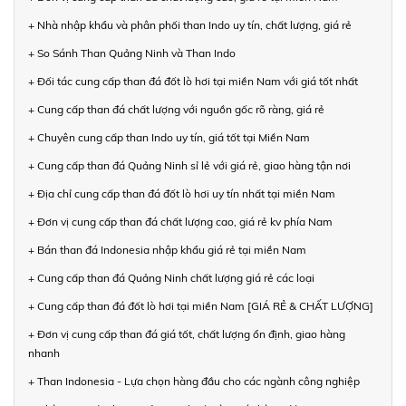
+ Nhà nhập khẩu và phân phối than Indo uy tín, chất lượng, giá rẻ
+ So Sánh Than Quảng Ninh và Than Indo
+ Đối tác cung cấp than đá đốt lò hơi tại miền Nam với giá tốt nhất
+ Cung cấp than đá chất lượng với nguồn gốc rõ ràng, giá rẻ
+ Chuyên cung cấp than Indo uy tín, giá tốt tại Miền Nam
+ Cung cấp than đá Quảng Ninh sỉ lẻ với giá rẻ, giao hàng tận nơi
+ Địa chỉ cung cấp than đá đốt lò hơi uy tín nhất tại miền Nam
+ Đơn vị cung cấp than đá chất lượng cao, giá rẻ kv phía Nam
+ Bán than đá Indonesia nhập khẩu giá rẻ tại miền Nam
+ Cung cấp than đá Quảng Ninh chất lượng giá rẻ các loại
+ Cung cấp than đá đốt lò hơi tại miền Nam [GIÁ RẺ & CHẤT LƯỢNG]
+ Đơn vị cung cấp than đá giá tốt, chất lượng ổn định, giao hàng
nhanh
+ Than Indonesia - Lựa chọn hàng đầu cho các ngành công nghiệp