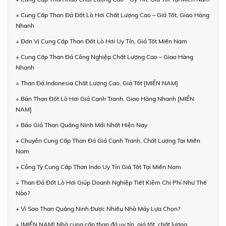
+ Cung Cấp Than Đá Đốt Lò Hơi Chất Lượng Cao – Giá Tốt, Giao Hàng
Nhanh
+ Đơn Vị Cung Cấp Than Đốt Lò Hơi Uy Tín, Giá Tốt Miền Nam
+ Cung Cấp Than Đá Công Nghiệp Chất Lượng Cao – Giao Hàng
Nhanh
+ Than Đá Indonesia Chất Lượng Cao, Giá Tốt [MIỀN NAM]
+ Bán Than Đốt Lò Hơi Giá Cạnh Tranh, Giao Hàng Nhanh [MIỀN
NAM]
+ Báo Giá Than Quảng Ninh Mới Nhất Hiện Nay
+ Chuyên Cung Cấp Than Đá Giá Cạnh Tranh, Chất Lượng Tại Miền
Nam
+ Công Ty Cung Cấp Than Indo Uy Tín Giá Tốt Tại Miền Nam
+ Than Đá Đốt Lò Hơi Giúp Doanh Nghiệp Tiết Kiệm Chi Phí Như Thế
Nào?
+ Vì Sao Than Quảng Ninh Được Nhiều Nhà Máy Lựa Chọn?
+ [MIỀN NAM] Nhà cung cấp than đá uy tín, giá tốt, chất lượng