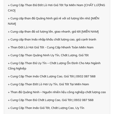
+ Cung Cấp Than Đá Đốt Lò Hơi Giá Tốt Tại Miền Nam [CHẤT LƯỢNG
CAO]
+ Cung cấp than đá Quảng Ninh giá rẻ với số lượng lớn nhỏ [MIỀN
NAM]
+ Cung cấp than đá số lượng lớn, giao nhanh, giá tốt [MIỀN NAM]
+ Cung cấp than Indo nhập khẩu chất lượng cao, giá cạnh tranh
+ Than Đốt Lò Hơi Giá Tốt - Cung Cấp Nhanh Toàn Miền Nam
+ Cung Cấp Than Quảng Ninh Uy Tín, Chất Lượng, Giá Tốt
+ Cung Cấp Than Đá Uy Tín – Chất Lượng Ổn Định Cho Mọi Ngành
Công Nghiệp
+ Cung Cấp Than Indo Chất Lượng Cao, Giá Tốt | 0932 087 568
+ Cung Cấp Than Đốt Lò Hơi Uy Tín, Giá Tốt Tại Miền Nam
+ Than đá Quảng Ninh – Nguồn nhiên liệu công nghiệp chất lượng cao
+ Cung Cấp Than Đá Chất Lượng Cao, Giá Tốt | 0932 087 568
+ Cung Cấp Than Indo Giá Tốt, Chất Lượng Cao, Uy Tín