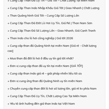
+ Cung Cấp Than Đá Uy Tín – Giá Tốt – Chất Lượng Tại Miền Nam
+ Cung Cấp Than Indo Nhập Khẩu Giá Tốt | Giao Nhanh | Chất Lượng
+ Than Quảng Ninh Giá Tốt – Cung Cấp Số Lượng Lớn
+ Cung Cấp Than Đá Đốt Lò Hơi Uy Tín, Giá Rẻ | Than Nam Sơn
+ Cung Cấp Than Đá Số Lượng Lớn – Giao Nhanh, Giá Cạnh Tranh
+ Than Indo cho lò hơi công nghiệp | Giá tốt 2026
+ Cung cấp than đá Quảng Ninh tại miền Nam [Giá rẻ - Chất lượng
cao]
+ Mua than đá đốt lò hơi ở đâu uy tín giá tốt nhất?
+ Đơn vị cung cấp than đá uy tín tại miền Nam [GIÁ TỐT]
+ Cung cấp than Indo giá rẻ – giải pháp nhiên liệu tối ưu
+ Đơn vị cung ứng than đá Quảng Ninh uy tín miền Nam
+ Chuyên cung cấp than đốt lò hơi số lượng lớn, giá rẻ kv phía Nam
+ Cung Cấp Than Đá Uy Tín, Chất Lượng Cao Tại Miền Nam
+ Yếu tố ảnh hưởng đến giá than Indo tại Việt Nam