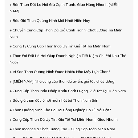
+ Bán Than Đốt Lò Hơi Giá Cạnh Tranh, Giao Hàng Nhanh [MIỀN
NAM]
+ Báo Giá Than Quảng Ninh Mới Nhất Hiện Nay
+ Chuyên Cung Cấp Than Đá Giá Cạnh Tranh, Chất Lượng Tại Miền
Nam
+ Công Ty Cung Cấp Than Indo Uy Tín Giá Tốt Tại Miền Nam
+ Than Đá Đốt Lò Hơi Giúp Doanh Nghiệp Tiết Kiệm Chi Phí Như Thế
Nào?
+ Vì Sao Than Quảng Ninh Được Nhiều Nhà Máy Lựa Chọn?
+ [MIỀN NAM] Nhà cung cấp than đá uy tín, giá tốt, chất lượng
+ Cung Cấp Than Indo Nhập Khẩu Chất Lượng, Giá Tốt Tại Miền Nam
+ Báo giá than đốt lò hơi mới nhất tại Than Nam Sơn
+ Than Quảng Ninh Cho Lò Hơi Công Nghiệp Có Gì Nổi Bật?
+ Cung Cấp Than Đá Uy Tín, Giá Tốt Tại Miền Nam | Giao Nhanh
+ Than Indonesia Chất Lượng Cao – Cung Cấp Toàn Miền Nam