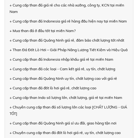
+ Cung cấp than đá giá rẻ cho các nhà xưởng, công ty, KCN tại miền
Nam
+ Cung cấp than đá Indonesia giá rẻ hàng đầu hiện nay tại miền Nam
+ Mua than đá ở đâu tốt tại miền Nam?
+ Cung cấp than đá Quảng Ninh giá rẻ, đảm bảo chất lượng tốt nhất
+ Than Đá Đốt Lò Hơi – Giải Pháp Năng Lượng Tiết Kiệm và Hiệu Quả
+ Cung cấp than đá Indonesia nhập khẩu giá rẻ tại miền Nam
+ Cung cấp than đá các loại - Cam kết giá rẻ, uy tín, chất lượng
+ Cung cấp than đá Quảng Ninh uy tín, chất lượng cao với giá rẻ
+ Cung cấp than đá đốt lò hơi giá rẻ, chất lượng cao
+ Cung cấp than Indo số lượng lớn, chất lượng, giá rẻ tại miền Nam
+ Chuyên cung cấp than đá số lượng lớn các loại [CHẤT LƯỢNG - GIÁ
TỐT]
+ Cung cấp than đá Quảng Ninh giá sỉ ưu đãi, giao hàng tận nơi
+ Chuyên cung cấp than đá đốt lò hơi giá rẻ, uy tín, chất lượng cao