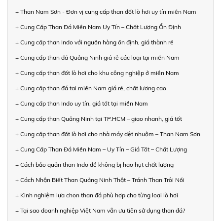
+ Than Nam Sơn - Đơn vị cung cấp than đốt lò hơi uy tín miền Nam
+ Cung Cấp Than Đá Miền Nam Uy Tín – Chất Lượng Ổn Định
+ Cung cấp than Indo với nguồn hàng ổn định, giá thành rẻ
+ Cung cấp than đá Quảng Ninh giá rẻ các loại tại miền Nam
+ Cung cấp than đốt lò hơi cho khu công nghiệp ở miền Nam
+ Cung cấp than đá tại miền Nam giá rẻ, chất lượng cao
+ Cung cấp than Indo uy tín, giá tốt tại miền Nam
+ Cung cấp than Quảng Ninh tại TP.HCM – giao nhanh, giá tốt
+ Cung cấp than đốt lò hơi cho nhà máy dệt nhuộm – Than Nam Sơn
+ Cung Cấp Than Đá Miền Nam – Uy Tín – Giá Tốt – Chất Lượng
+ Cách bảo quản than Indo để không bị hao hụt chất lượng
+ Cách Nhận Biết Than Quảng Ninh Thật – Tránh Than Trôi Nổi
+ Kinh nghiệm lựa chọn than đá phù hợp cho từng loại lò hơi
+ Tại sao doanh nghiệp Việt Nam vẫn ưu tiên sử dụng than đá?