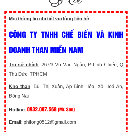
Mọi thông tin chi tiết vui lòng liên hệ
:
CÔNG TY TNHH CHẾ BIẾN VÀ KINH
DOANH THAN MIỀN NAM
Trụ sở chính
: 267/3 Võ Văn Ngân, P Linh Chiểu, Q
Thủ Đức, TPHCM
Kho than
: Bùi Thị Xuân, Ấp Bình Hóa, Xã Hoá An,
Đồng Nai
0932.087.568
(Mr. Sơn)
Hotline
:
Email
: philong0512@gmail.com