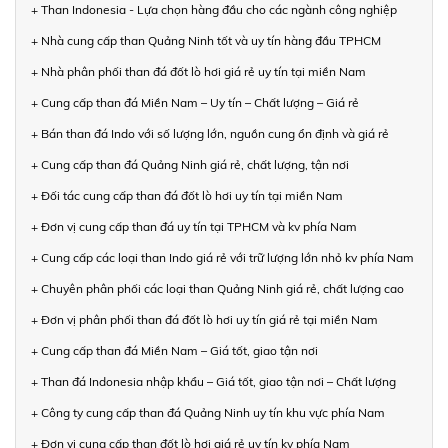
+ Than Indonesia - Lựa chọn hàng đầu cho các ngành công nghiệp
+ Nhà cung cấp than Quảng Ninh tốt và uy tín hàng đầu TPHCM
+ Nhà phân phối than đá đốt lò hơi giá rẻ uy tín tại miền Nam
+ Cung cấp than đá Miền Nam – Uy tín – Chất lượng – Giá rẻ
+ Bán than đá Indo với số lượng lớn, nguồn cung ổn định và giá rẻ
+ Cung cấp than đá Quảng Ninh giá rẻ, chất lượng, tận nơi
+ Đối tác cung cấp than đá đốt lò hơi uy tín tại miền Nam
+ Đơn vị cung cấp than đá uy tín tại TPHCM và kv phía Nam
+ Cung cấp các loại than Indo giá rẻ với trữ lượng lớn nhỏ kv phía Nam
+ Chuyên phân phối các loại than Quảng Ninh giá rẻ, chất lượng cao
+ Đơn vị phân phối than đá đốt lò hơi uy tín giá rẻ tại miền Nam
+ Cung cấp than đá Miền Nam – Giá tốt, giao tận nơi
+ Than đá Indonesia nhập khẩu – Giá tốt, giao tận nơi – Chất lượng
+ Công ty cung cấp than đá Quảng Ninh uy tín khu vực phía Nam
+ Đơn vị cung cấp than đốt lò hơi giá rẻ uy tín kv phía Nam