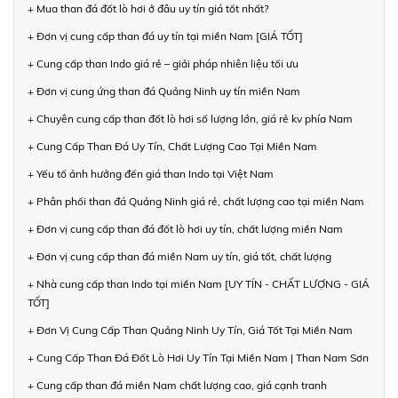
+ Mua than đá đốt lò hơi ở đâu uy tín giá tốt nhất?
+ Đơn vị cung cấp than đá uy tín tại miền Nam [GIÁ TỐT]
+ Cung cấp than Indo giá rẻ – giải pháp nhiên liệu tối ưu
+ Đơn vị cung ứng than đá Quảng Ninh uy tín miền Nam
+ Chuyên cung cấp than đốt lò hơi số lượng lớn, giá rẻ kv phía Nam
+ Cung Cấp Than Đá Uy Tín, Chất Lượng Cao Tại Miền Nam
+ Yếu tố ảnh hưởng đến giá than Indo tại Việt Nam
+ Phân phối than đá Quảng Ninh giá rẻ, chất lượng cao tại miền Nam
+ Đơn vị cung cấp than đá đốt lò hơi uy tín, chất lượng miền Nam
+ Đơn vị cung cấp than đá miền Nam uy tín, giá tốt, chất lượng
+ Nhà cung cấp than Indo tại miền Nam [UY TÍN - CHẤT LƯỢNG - GIÁ
TỐT]
+ Đơn Vị Cung Cấp Than Quảng Ninh Uy Tín, Giá Tốt Tại Miền Nam
+ Cung Cấp Than Đá Đốt Lò Hơi Uy Tín Tại Miền Nam | Than Nam Sơn
+ Cung cấp than đá miền Nam chất lượng cao, giá cạnh tranh