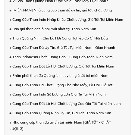
+ Vì Sao Than Quảng Ninh Được Nhiều Nhà Máy Lựa Chọn?
+ [MIỀN NAM] Nhà cung cấp than đá uy tín, giá tốt, chất lượng
+ Cung Cấp Than Indo Nhập Khẩu Chất Lượng, Giá Tốt Tại Miền Nam
+ Báo giá than đốt lò hơi mới nhất tại Than Nam Sơn
+ Than Quảng Ninh Cho Lò Hơi Công Nghiệp Có Gì Nổi Bật?
+ Cung Cấp Than Đá Uy Tín, Giá Tốt Tại Miền Nam | Giao Nhanh
+ Than Indonesia Chất Lượng Cao – Cung Cấp Toàn Miền Nam
+ Cung Cấp Than Đốt Lò Hơi Chất Lượng, Giá Tốt Tại Miền Nam
+ Phân phối than đá Quảng Ninh uy tín giá tốt tại miền Nam
+ Cung Cấp Than Đá Chất Lượng Cho Nhà Máy, Lò Hơi Giá Tốt
+ Cung Cấp Than Indo Số Lượng Lớn Giá Rẻ Tại Miền Nam
+ Cung Cấp Than Đốt Lò Hơi Chất Lượng Cao Giá Tốt Tại Miền Nam
+ Cung Cấp Than Quảng Ninh Uy Tín, Giá Tốt | Than Nam Sơn
+ Nhà cung cấp than đá uy tín tại miền Nam [GIÁ TỐT - CHẤT
LƯỢNG]