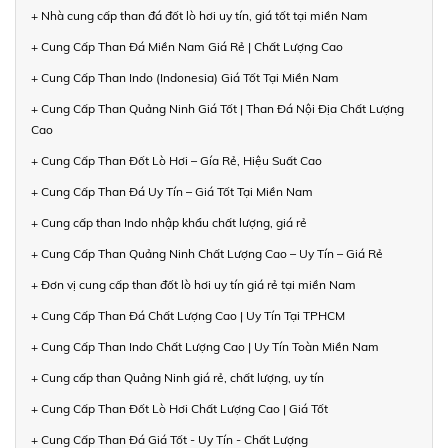
+ Nhà cung cấp than đá đốt lò hơi uy tín, giá tốt tại miền Nam
+ Cung Cấp Than Đá Miền Nam Giá Rẻ | Chất Lượng Cao
+ Cung Cấp Than Indo (Indonesia) Giá Tốt Tại Miền Nam
+ Cung Cấp Than Quảng Ninh Giá Tốt | Than Đá Nội Địa Chất Lượng
Cao
+ Cung Cấp Than Đốt Lò Hơi – Gía Rẻ, Hiệu Suất Cao
+ Cung Cấp Than Đá Uy Tín – Giá Tốt Tại Miền Nam
+ Cung cấp than Indo nhập khẩu chất lượng, giá rẻ
+ Cung Cấp Than Quảng Ninh Chất Lượng Cao – Uy Tín – Giá Rẻ
+ Đơn vị cung cấp than đốt lò hơi uy tín giá rẻ tại miền Nam
+ Cung Cấp Than Đá Chất Lượng Cao | Uy Tín Tại TPHCM
+ Cung Cấp Than Indo Chất Lượng Cao | Uy Tín Toàn Miền Nam
+ Cung cấp than Quảng Ninh giá rẻ, chất lượng, uy tín
+ Cung Cấp Than Đốt Lò Hơi Chất Lượng Cao | Giá Tốt
+ Cung Cấp Than Đá Giá Tốt - Uy Tín - Chất Lượng