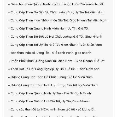
+ Nên chọn than Quảng Ninh hay than nhập khẩu? So sánh chi tiết
+ Cung Cấp Than Đá Giá Rẻ, Chất Lượng Cao, Uy Tín Tại Miền Nam
+ Cung Cấp Than Indo Nhập Khẩu Giá Tốt, Giao Nhanh Tại Miền Nam
+ Cung Cấp Than Quảng Ninh Miền Nam Uy Tín, Giá Tốt
+ Cung Cấp Than Đá Đốt Lò Hơi Chất Lượng, Giá Tốt, Giao Nhanh
+ Cung Cấp Than Đá Uy Tín, Giá Tốt, Giao Nhanh Toàn Miền Nam
+ Bán than Indo số lượng lớn – Giá cạnh tranh, giao nhanh
+ Phân Phối Than Quảng Ninh Tại Miền Nam – Giao Nhanh, Giá Tốt
+ Than Đốt Lò Hơi Công Nghiệp Uy Tín, Giá Rẻ – Than Nam Sơn
+ Đơn Vị Cung Cấp Than Đá Chất Lượng, Giá Rẻ Miền Nam
+ Đơn Vị Cung Cấp Than Indo Uy Tín Tại, Giá Tốt Tại Miền Nam
+ Cung Cấp Than Quảng Ninh Uy Tín – Giá Rẻ Cạnh Tranh
+ Cung Cấp Than Đốt Lò Hơi Giá Tốt, Uy Tín, Giao Nhanh
+ Cung cấp than đá tại HCM, miền Nam giá tốt - số lượng lớn