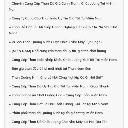
+ Chuyên Cung Cấp Than Đá Giá Cạnh Tranh, Chất Lượng Tại Miền
Nam
+ Công Ty Cung Cấp Than Indo Uy Tín Giá Tốt Tại Miền Nam
+ Than Đá Đốt Lò Hơi Giúp Doanh Nghiệp Tiết Kiệm Chi Phí Như Thế
Nào?
+ Vì Sao Than Quảng Ninh Được Nhiều Nhà Máy Lựa Chọn?
+ [MIỀN NAM] Nhà cung cấp than đá uy tín, giá tốt, chất lượng
+ Cung Cấp Than Indo Nhập Khẩu Chất Lượng, Giá Tốt Tại Miền Nam
+ Báo giá than đốt lò hơi mới nhất tại Than Nam Sơn
+ Than Quảng Ninh Cho Lò Hơi Công Nghiệp Có Gì Nổi Bật?
+ Cung Cấp Than Đá Uy Tín, Giá Tốt Tại Miền Nam | Giao Nhanh
+ Than Indonesia Chất Lượng Cao – Cung Cấp Toàn Miền Nam
+ Cung Cấp Than Đốt Lò Hơi Chất Lượng, Giá Tốt Tại Miền Nam
+ Phân phối than đá Quảng Ninh uy tín giá tốt tại miền Nam
+ Cung Cấp Than Đá Chất Lượng Cho Nhà Máy, Lò Hơi Giá Tốt