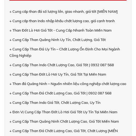
+ Cung cấp than đá số lượng lớn, giao nhanh, giá tốt [MIỀN NAM]
+ Cung cấp than Indo nhập khẩu chất lượng cao, giá cạnh tranh
+ Than Đốt Lò Hơi Giá Tốt - Cung Cấp Nhanh Toàn Miền Nam
+ Cung Cấp Than Quảng Ninh Uy Tín, Chất Lượng, Giá Tốt
+ Cung Cấp Than Đá Uy Tín – Chất Lượng Ổn Định Cho Mọi Ngành
Công Nghiệp
+ Cung Cấp Than Indo Chất Lượng Cao, Giá Tốt | 0932 087 568
+ Cung Cấp Than Đốt Lò Hơi Uy Tín, Giá Tốt Tại Miền Nam
+ Than đá Quảng Ninh – Nguồn nhiên liệu công nghiệp chất lượng cao
+ Cung Cấp Than Đá Chất Lượng Cao, Giá Tốt | 0932 087 568
+ Cung Cấp Than Indo Giá Tốt, Chất Lượng Cao, Uy Tín
+ Đơn Vị Cung Cấp Than Đốt Lò Hơi Giá Tốt Uy Tín Tại Miền Nam
+ Cung Cấp Than Quảng Ninh Chất Lượng Cao, Giá Tốt Miền Nam
+ Cung Cấp Than Đá Chất Lượng Cao, Giá Tốt, Chất Lượng [MIỀN