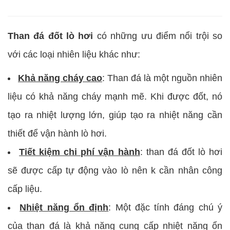
Than đá đốt lò hơi
có những ưu điểm nổi trội so
với các loại nhiên liệu khác như:
Khả năng cháy cao
: Than đá là một nguồn nhiên
liệu có khả năng cháy mạnh mẽ. Khi được đốt, nó
tạo ra nhiệt lượng lớn, giúp tạo ra nhiệt năng cần
thiết để vận hành lò hơi.
Tiết kiệm chi phí vận hành
: than đá đốt lò hơi
sẽ được cấp tự động vào lò nên k cần nhân công
cấp liệu.
Nhiệt năng ổn định
: Một đặc tính đáng chú ý
của than đá là khả năng cung cấp nhiệt năng ổn