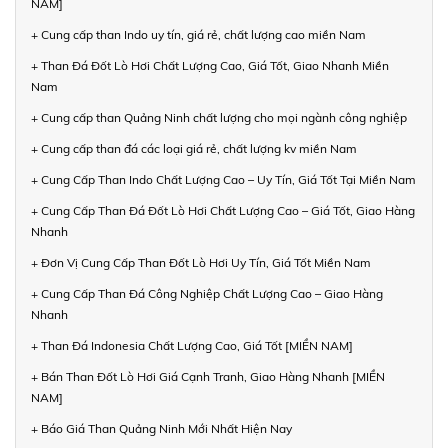
NAM]
+ Cung cấp than Indo uy tín, giá rẻ, chất lượng cao miền Nam
+ Than Đá Đốt Lò Hơi Chất Lượng Cao, Giá Tốt, Giao Nhanh Miền
Nam
+ Cung cấp than Quảng Ninh chất lượng cho mọi ngành công nghiệp
+ Cung cấp than đá các loại giá rẻ, chất lượng kv miền Nam
+ Cung Cấp Than Indo Chất Lượng Cao – Uy Tín, Giá Tốt Tại Miền Nam
+ Cung Cấp Than Đá Đốt Lò Hơi Chất Lượng Cao – Giá Tốt, Giao Hàng
Nhanh
+ Đơn Vị Cung Cấp Than Đốt Lò Hơi Uy Tín, Giá Tốt Miền Nam
+ Cung Cấp Than Đá Công Nghiệp Chất Lượng Cao – Giao Hàng
Nhanh
+ Than Đá Indonesia Chất Lượng Cao, Giá Tốt [MIỀN NAM]
+ Bán Than Đốt Lò Hơi Giá Cạnh Tranh, Giao Hàng Nhanh [MIỀN
NAM]
+ Báo Giá Than Quảng Ninh Mới Nhất Hiện Nay