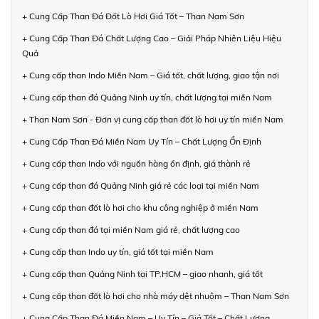
+ Cung Cấp Than Đá Đốt Lò Hơi Giá Tốt – Than Nam Sơn
+ Cung Cấp Than Đá Chất Lượng Cao – Giải Pháp Nhiên Liệu Hiệu
Quả
+ Cung cấp than Indo Miền Nam – Giá tốt, chất lượng, giao tận nơi
+ Cung cấp than đá Quảng Ninh uy tín, chất lượng tại miền Nam
+ Than Nam Sơn - Đơn vị cung cấp than đốt lò hơi uy tín miền Nam
+ Cung Cấp Than Đá Miền Nam Uy Tín – Chất Lượng Ổn Định
+ Cung cấp than Indo với nguồn hàng ổn định, giá thành rẻ
+ Cung cấp than đá Quảng Ninh giá rẻ các loại tại miền Nam
+ Cung cấp than đốt lò hơi cho khu công nghiệp ở miền Nam
+ Cung cấp than đá tại miền Nam giá rẻ, chất lượng cao
+ Cung cấp than Indo uy tín, giá tốt tại miền Nam
+ Cung cấp than Quảng Ninh tại TP.HCM – giao nhanh, giá tốt
+ Cung cấp than đốt lò hơi cho nhà máy dệt nhuộm – Than Nam Sơn
+ Cung Cấp Than Đá Miền Nam – Uy Tín – Giá Tốt – Chất Lượng