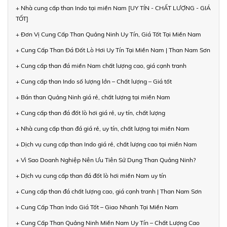
+ Nhà cung cấp than Indo tại miền Nam [UY TÍN - CHẤT LƯỢNG - GIÁ
TỐT]
+ Đơn Vị Cung Cấp Than Quảng Ninh Uy Tín, Giá Tốt Tại Miền Nam
+ Cung Cấp Than Đá Đốt Lò Hơi Uy Tín Tại Miền Nam | Than Nam Sơn
+ Cung cấp than đá miền Nam chất lượng cao, giá cạnh tranh
+ Cung cấp than Indo số lượng lớn – Chất lượng – Giá tốt
+ Bán than Quảng Ninh giá rẻ, chất lượng tại miền Nam
+ Cung cấp than đá đốt lò hơi giá rẻ, uy tín, chất lượng
+ Nhà cung cấp than đá giá rẻ, uy tín, chất lượng tại miền Nam
+ Dịch vụ cung cấp than Indo giá rẻ, chất lượng cao tại miền Nam
+ Vì Sao Doanh Nghiệp Nên Ưu Tiên Sử Dụng Than Quảng Ninh?
+ Dịch vụ cung cấp than đá đốt lò hơi miền Nam uy tín
+ Cung cấp than đá chất lượng cao, giá cạnh tranh | Than Nam Sơn
+ Cung Cấp Than Indo Giá Tốt – Giao Nhanh Tại Miền Nam
+ Cung Cấp Than Quảng Ninh Miền Nam Uy Tín – Chất Lượng Cao