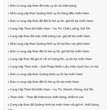
+ Đơn vị cung cấp than đá Indo uy tín và chất lượng
+ Nhà cung cấp than Quảng Ninh uy tín hàng đầu miền Nam
+ Đơn vị cung cấp than đá đốt lò hơi uy tín, giá tốt tại miền Nam
+ Cung Cấp Than Đá Miền Nam - Uy Tín, Chất Lượng, Giá Tốt
+ Cung cấp than đá Indo chất lượng cao, giá tốt tại miền Nam
+ Nhà cung cấp than Quảng Ninh uy tín tại khu vực phía Nam
+ Đơn vị cung cấp than đốt lò hơi uy tín, giá tốt tại miền Nam
+ Cung cấp than đá giá rẻ với số lượng lớn, uy tín tại miền Nam
+ Cung Cấp Than Indo – Giải Pháp Nhiên Liệu Hiệu Quả Cho Lò Hơi
+ Đơn vị cung cấp than Quảng Ninh uy tín tại miền Nam
+ Đơn vị cung cấp than đốt lò hơi uy tín tại miền Nam
+ Cung Cấp Than Đá Miền Nam – Uy Tín, Nhanh Chóng, Giá Tốt
+ Than Indo - Than đá Indonesia chất lượng, nhiệt trị cao
+ Cung cấp than đá Quảng Ninh tại miền Nam với giá rẻ, chất lượng
cao