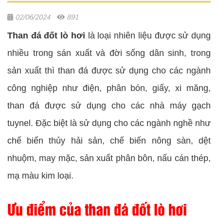
02/06/2024
891
Than đá đốt lò hơi
là loại nhiên liệu được sử dụng
nhiều trong sán xuất và đời sống dân sinh, trong
sản xuất thì than đá được sử dụng cho các ngành
công nghiệp như điện, phân bón, giấy, xi măng,
than đá được sử dụng cho các nhà máy gạch
tuynel. Đặc biệt là sử dụng cho các ngành nghề như
chế biến thủy hải sản, chế biến nông sàn, dệt
nhuộm, may mặc, sản xuất phân bôn, nấu cán thép,
mạ màu kim loại.
Ưu điểm của than đá đốt lò hơi