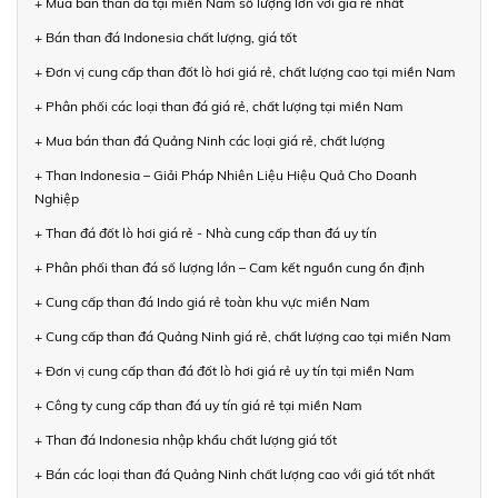
+ Mua bán than đá tại miền Nam số lượng lớn với giá rẻ nhất
+ Bán than đá Indonesia chất lượng, giá tốt
+ Đơn vị cung cấp than đốt lò hơi giá rẻ, chất lượng cao tại miền Nam
+ Phân phối các loại than đá giá rẻ, chất lượng tại miền Nam
+ Mua bán than đá Quảng Ninh các loại giá rẻ, chất lượng
+ Than Indonesia – Giải Pháp Nhiên Liệu Hiệu Quả Cho Doanh
Nghiệp
+ Than đá đốt lò hơi giá rẻ - Nhà cung cấp than đá uy tín
+ Phân phối than đá số lượng lớn – Cam kết nguồn cung ổn định
+ Cung cấp than đá Indo giá rẻ toàn khu vực miền Nam
+ Cung cấp than đá Quảng Ninh giá rẻ, chất lượng cao tại miền Nam
+ Đơn vị cung cấp than đá đốt lò hơi giá rẻ uy tín tại miền Nam
+ Công ty cung cấp than đá uy tín giá rẻ tại miền Nam
+ Than đá Indonesia nhập khẩu chất lượng giá tốt
+ Bán các loại than đá Quảng Ninh chất lượng cao với giá tốt nhất