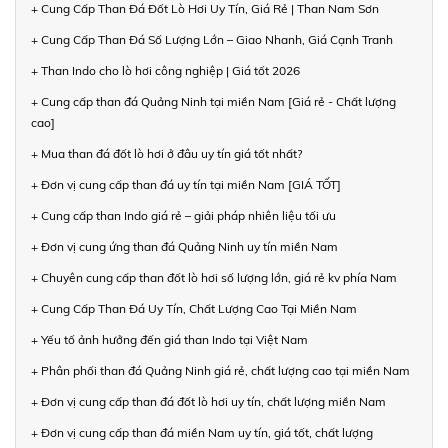
+ Cung Cấp Than Đá Đốt Lò Hơi Uy Tín, Giá Rẻ | Than Nam Sơn
+ Cung Cấp Than Đá Số Lượng Lớn – Giao Nhanh, Giá Cạnh Tranh
+ Than Indo cho lò hơi công nghiệp | Giá tốt 2026
+ Cung cấp than đá Quảng Ninh tại miền Nam [Giá rẻ - Chất lượng
cao]
+ Mua than đá đốt lò hơi ở đâu uy tín giá tốt nhất?
+ Đơn vị cung cấp than đá uy tín tại miền Nam [GIÁ TỐT]
+ Cung cấp than Indo giá rẻ – giải pháp nhiên liệu tối ưu
+ Đơn vị cung ứng than đá Quảng Ninh uy tín miền Nam
+ Chuyên cung cấp than đốt lò hơi số lượng lớn, giá rẻ kv phía Nam
+ Cung Cấp Than Đá Uy Tín, Chất Lượng Cao Tại Miền Nam
+ Yếu tố ảnh hưởng đến giá than Indo tại Việt Nam
+ Phân phối than đá Quảng Ninh giá rẻ, chất lượng cao tại miền Nam
+ Đơn vị cung cấp than đá đốt lò hơi uy tín, chất lượng miền Nam
+ Đơn vị cung cấp than đá miền Nam uy tín, giá tốt, chất lượng