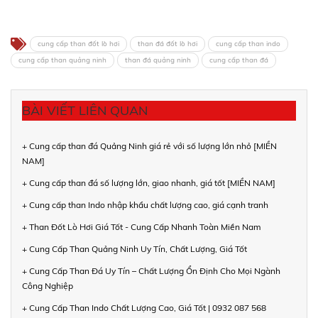
cung cấp than đốt lò hơi
than đá đốt lò hơi
cung cấp than indo
cung cấp than quảng ninh
than đá quảng ninh
cung cấp than đá
BÀI VIẾT LIÊN QUAN
+ Cung cấp than đá Quảng Ninh giá rẻ với số lượng lớn nhỏ [MIỀN
NAM]
+ Cung cấp than đá số lượng lớn, giao nhanh, giá tốt [MIỀN NAM]
+ Cung cấp than Indo nhập khẩu chất lượng cao, giá cạnh tranh
+ Than Đốt Lò Hơi Giá Tốt - Cung Cấp Nhanh Toàn Miền Nam
+ Cung Cấp Than Quảng Ninh Uy Tín, Chất Lượng, Giá Tốt
+ Cung Cấp Than Đá Uy Tín – Chất Lượng Ổn Định Cho Mọi Ngành
Công Nghiệp
+ Cung Cấp Than Indo Chất Lượng Cao, Giá Tốt | 0932 087 568