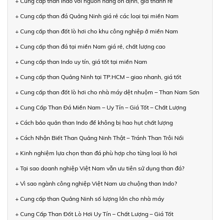
+ Cung cấp than Indo với nguồn hàng ổn định, giá thành rẻ
+ Cung cấp than đá Quảng Ninh giá rẻ các loại tại miền Nam
+ Cung cấp than đốt lò hơi cho khu công nghiệp ở miền Nam
+ Cung cấp than đá tại miền Nam giá rẻ, chất lượng cao
+ Cung cấp than Indo uy tín, giá tốt tại miền Nam
+ Cung cấp than Quảng Ninh tại TP.HCM – giao nhanh, giá tốt
+ Cung cấp than đốt lò hơi cho nhà máy dệt nhuộm – Than Nam Sơn
+ Cung Cấp Than Đá Miền Nam – Uy Tín – Giá Tốt – Chất Lượng
+ Cách bảo quản than Indo để không bị hao hụt chất lượng
+ Cách Nhận Biết Than Quảng Ninh Thật – Tránh Than Trôi Nổi
+ Kinh nghiệm lựa chọn than đá phù hợp cho từng loại lò hơi
+ Tại sao doanh nghiệp Việt Nam vẫn ưu tiên sử dụng than đá?
+ Vì sao ngành công nghiệp Việt Nam ưa chuộng than Indo?
+ Cung cấp than Quảng Ninh số lượng lớn cho nhà máy
+ Cung Cấp Than Đốt Lò Hơi Uy Tín – Chất Lượng – Giá Tốt