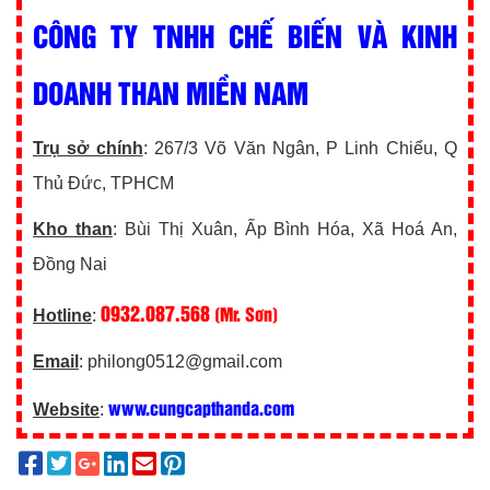
CÔNG TY TNHH CHẾ BIẾN VÀ KINH
DOANH THAN MIỀN NAM
Trụ sở chính
: 267/3 Võ Văn Ngân, P Linh Chiểu, Q
Thủ Đức, TPHCM
Kho than
: Bùi Thị Xuân, Ấp Bình Hóa, Xã Hoá An,
Đồng Nai
0932.087.568
(Mr. Sơn)
Hotline
:
Email
: philong0512@gmail.com
www.cungcapthanda.com
Website
: