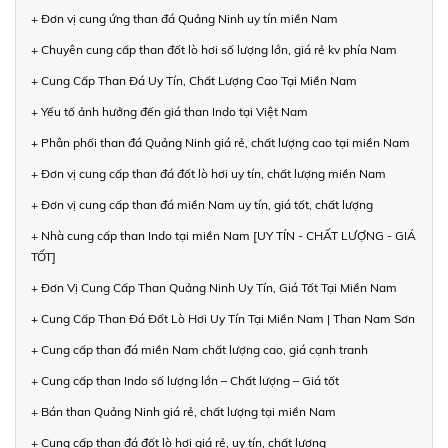
+ Đơn vị cung ứng than đá Quảng Ninh uy tín miền Nam
+ Chuyên cung cấp than đốt lò hơi số lượng lớn, giá rẻ kv phía Nam
+ Cung Cấp Than Đá Uy Tín, Chất Lượng Cao Tại Miền Nam
+ Yếu tố ảnh hưởng đến giá than Indo tại Việt Nam
+ Phân phối than đá Quảng Ninh giá rẻ, chất lượng cao tại miền Nam
+ Đơn vị cung cấp than đá đốt lò hơi uy tín, chất lượng miền Nam
+ Đơn vị cung cấp than đá miền Nam uy tín, giá tốt, chất lượng
+ Nhà cung cấp than Indo tại miền Nam [UY TÍN - CHẤT LƯỢNG - GIÁ
TỐT]
+ Đơn Vị Cung Cấp Than Quảng Ninh Uy Tín, Giá Tốt Tại Miền Nam
+ Cung Cấp Than Đá Đốt Lò Hơi Uy Tín Tại Miền Nam | Than Nam Sơn
+ Cung cấp than đá miền Nam chất lượng cao, giá cạnh tranh
+ Cung cấp than Indo số lượng lớn – Chất lượng – Giá tốt
+ Bán than Quảng Ninh giá rẻ, chất lượng tại miền Nam
+ Cung cấp than đá đốt lò hơi giá rẻ, uy tín, chất lượng