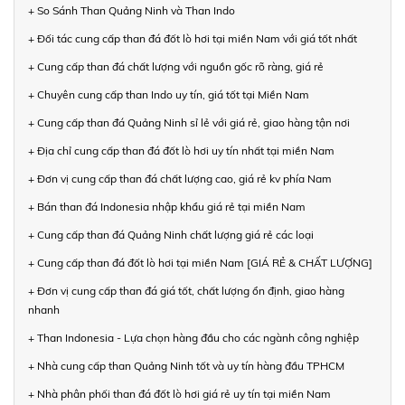
+ So Sánh Than Quảng Ninh và Than Indo
+ Đối tác cung cấp than đá đốt lò hơi tại miền Nam với giá tốt nhất
+ Cung cấp than đá chất lượng với nguồn gốc rõ ràng, giá rẻ
+ Chuyên cung cấp than Indo uy tín, giá tốt tại Miền Nam
+ Cung cấp than đá Quảng Ninh sỉ lẻ với giá rẻ, giao hàng tận nơi
+ Địa chỉ cung cấp than đá đốt lò hơi uy tín nhất tại miền Nam
+ Đơn vị cung cấp than đá chất lượng cao, giá rẻ kv phía Nam
+ Bán than đá Indonesia nhập khẩu giá rẻ tại miền Nam
+ Cung cấp than đá Quảng Ninh chất lượng giá rẻ các loại
+ Cung cấp than đá đốt lò hơi tại miền Nam [GIÁ RẺ & CHẤT LƯỢNG]
+ Đơn vị cung cấp than đá giá tốt, chất lượng ổn định, giao hàng
nhanh
+ Than Indonesia - Lựa chọn hàng đầu cho các ngành công nghiệp
+ Nhà cung cấp than Quảng Ninh tốt và uy tín hàng đầu TPHCM
+ Nhà phân phối than đá đốt lò hơi giá rẻ uy tín tại miền Nam