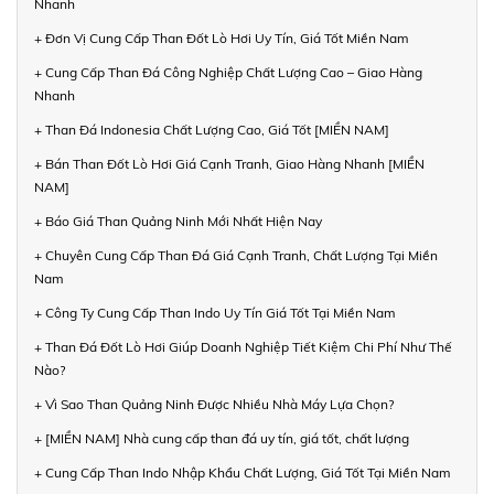
Nhanh
+ Đơn Vị Cung Cấp Than Đốt Lò Hơi Uy Tín, Giá Tốt Miền Nam
+ Cung Cấp Than Đá Công Nghiệp Chất Lượng Cao – Giao Hàng
Nhanh
+ Than Đá Indonesia Chất Lượng Cao, Giá Tốt [MIỀN NAM]
+ Bán Than Đốt Lò Hơi Giá Cạnh Tranh, Giao Hàng Nhanh [MIỀN
NAM]
+ Báo Giá Than Quảng Ninh Mới Nhất Hiện Nay
+ Chuyên Cung Cấp Than Đá Giá Cạnh Tranh, Chất Lượng Tại Miền
Nam
+ Công Ty Cung Cấp Than Indo Uy Tín Giá Tốt Tại Miền Nam
+ Than Đá Đốt Lò Hơi Giúp Doanh Nghiệp Tiết Kiệm Chi Phí Như Thế
Nào?
+ Vì Sao Than Quảng Ninh Được Nhiều Nhà Máy Lựa Chọn?
+ [MIỀN NAM] Nhà cung cấp than đá uy tín, giá tốt, chất lượng
+ Cung Cấp Than Indo Nhập Khẩu Chất Lượng, Giá Tốt Tại Miền Nam