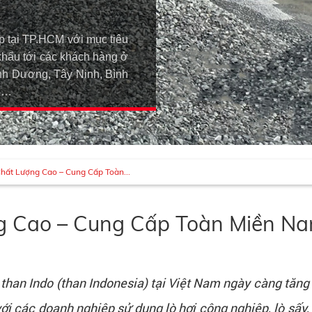
p tại TP.HCM với mục tiêu
khẩu tới các khách hàng ở
h Dương, Tây Ninh, Bình
An…
hất Lượng Cao – Cung Cấp Toàn...
g Cao – Cung Cấp Toàn Miền N
than Indo (than Indonesia) tại Việt Nam ngày càng tăng
ới các doanh nghiệp sử dụng lò hơi công nghiệp, lò sấy, 