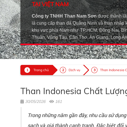
TẠI VIỆT NAM
Công ty TNHH Than Nam Sơn
được thành lậ
là cung cấp than đá Quảng Ninh và than nhập 
khu vực phía Nam như TP.HCM, Đồng Nai, Bìn
Thuận, Vũng Tàu, Cần Thơ, An Giang, Long 
Trang chủ
Dịch vụ
Than Indonesia C
Than Indonesia Chất Lượn
30/05/2026
161
Trong những năm gần đây, nhu cầu sử dụng 
sạch và giá thành cạnh tranh. Đặc biệt đối v