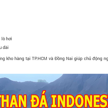
 lò hơi
u dài
ng kho hàng tại TP.HCM và Đồng Nai giúp chủ động n