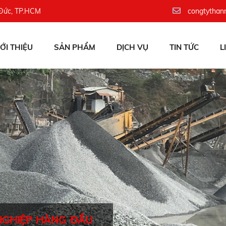
 Đức, TP.HCM
congtythan
IỚI THIỆU
SẢN PHẨM
DỊCH VỤ
TIN TỨC
L
NGHIỆP HÀNG ĐẦU