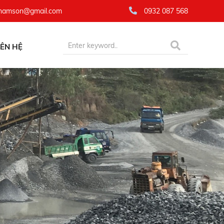
namson@gmail.com
0932 087 568
IÊN HỆ