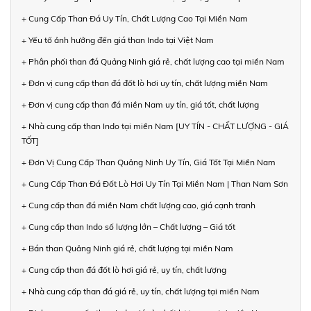
+ Cung Cấp Than Đá Uy Tín, Chất Lượng Cao Tại Miền Nam
+ Yếu tố ảnh hưởng đến giá than Indo tại Việt Nam
+ Phân phối than đá Quảng Ninh giá rẻ, chất lượng cao tại miền Nam
+ Đơn vị cung cấp than đá đốt lò hơi uy tín, chất lượng miền Nam
+ Đơn vị cung cấp than đá miền Nam uy tín, giá tốt, chất lượng
+ Nhà cung cấp than Indo tại miền Nam [UY TÍN - CHẤT LƯỢNG - GIÁ
TỐT]
+ Đơn Vị Cung Cấp Than Quảng Ninh Uy Tín, Giá Tốt Tại Miền Nam
+ Cung Cấp Than Đá Đốt Lò Hơi Uy Tín Tại Miền Nam | Than Nam Sơn
+ Cung cấp than đá miền Nam chất lượng cao, giá cạnh tranh
+ Cung cấp than Indo số lượng lớn – Chất lượng – Giá tốt
+ Bán than Quảng Ninh giá rẻ, chất lượng tại miền Nam
+ Cung cấp than đá đốt lò hơi giá rẻ, uy tín, chất lượng
+ Nhà cung cấp than đá giá rẻ, uy tín, chất lượng tại miền Nam