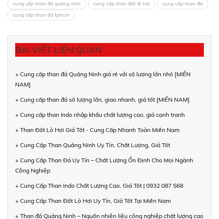
cung cấp than đá quảng ninh
cung cấp than đốt lò hơi
cung cấp than đá
cung cấp than đá tphcm
BÀI VIẾT LIÊN QUAN
+ Cung cấp than đá Quảng Ninh giá rẻ với số lượng lớn nhỏ [MIỀN
NAM]
+ Cung cấp than đá số lượng lớn, giao nhanh, giá tốt [MIỀN NAM]
+ Cung cấp than Indo nhập khẩu chất lượng cao, giá cạnh tranh
+ Than Đốt Lò Hơi Giá Tốt - Cung Cấp Nhanh Toàn Miền Nam
+ Cung Cấp Than Quảng Ninh Uy Tín, Chất Lượng, Giá Tốt
+ Cung Cấp Than Đá Uy Tín – Chất Lượng Ổn Định Cho Mọi Ngành
Công Nghiệp
+ Cung Cấp Than Indo Chất Lượng Cao, Giá Tốt | 0932 087 568
+ Cung Cấp Than Đốt Lò Hơi Uy Tín, Giá Tốt Tại Miền Nam
+ Than đá Quảng Ninh – Nguồn nhiên liệu công nghiệp chất lượng cao