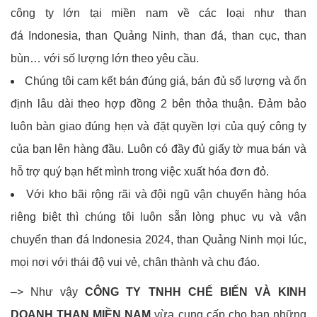
công ty lớn tại miền nam về các loại như than
đá Indonesia, than Quảng Ninh, than đá, than cục, than
bùn… với số lượng lớn theo yêu cầu.
Chúng tôi cam kết bán đúng giá, bán đủ số lượng và ổn
định lâu dài theo hợp đồng 2 bên thỏa thuận. Đảm bảo
luôn bàn giao đúng hẹn và đặt quyền lợi của quý công ty
của bạn lên hàng đầu. Luôn có đầy đủ giấy tờ mua bán và
hỗ trợ quý bạn hết mình trong việc xuất hóa đơn đỏ.
Với kho bãi rộng rãi và đội ngũ vận chuyển hàng hóa
riêng biệt thì chúng tôi luôn sẵn lòng phục vụ và vận
chuyển than đá Indonesia 2024, than Quảng Ninh mọi lúc,
mọi nơi với thái độ vui vẻ, chân thành và chu đáo.
–> Như vậy
CÔNG TY TNHH CHẾ BIẾN VÀ KINH
DOANH THAN MIỀN NAM
vừa cung cấp cho bạn những