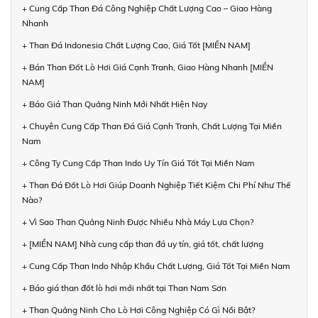
+ Cung Cấp Than Đá Công Nghiệp Chất Lượng Cao – Giao Hàng
Nhanh
+ Than Đá Indonesia Chất Lượng Cao, Giá Tốt [MIỀN NAM]
+ Bán Than Đốt Lò Hơi Giá Cạnh Tranh, Giao Hàng Nhanh [MIỀN
NAM]
+ Báo Giá Than Quảng Ninh Mới Nhất Hiện Nay
+ Chuyên Cung Cấp Than Đá Giá Cạnh Tranh, Chất Lượng Tại Miền
Nam
+ Công Ty Cung Cấp Than Indo Uy Tín Giá Tốt Tại Miền Nam
+ Than Đá Đốt Lò Hơi Giúp Doanh Nghiệp Tiết Kiệm Chi Phí Như Thế
Nào?
+ Vì Sao Than Quảng Ninh Được Nhiều Nhà Máy Lựa Chọn?
+ [MIỀN NAM] Nhà cung cấp than đá uy tín, giá tốt, chất lượng
+ Cung Cấp Than Indo Nhập Khẩu Chất Lượng, Giá Tốt Tại Miền Nam
+ Báo giá than đốt lò hơi mới nhất tại Than Nam Sơn
+ Than Quảng Ninh Cho Lò Hơi Công Nghiệp Có Gì Nổi Bật?