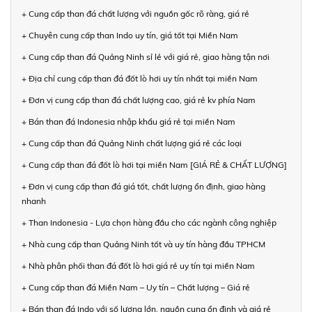
+ Cung cấp than đá chất lượng với nguồn gốc rõ ràng, giá rẻ
+ Chuyên cung cấp than Indo uy tín, giá tốt tại Miền Nam
+ Cung cấp than đá Quảng Ninh sỉ lẻ với giá rẻ, giao hàng tận nơi
+ Địa chỉ cung cấp than đá đốt lò hơi uy tín nhất tại miền Nam
+ Đơn vị cung cấp than đá chất lượng cao, giá rẻ kv phía Nam
+ Bán than đá Indonesia nhập khẩu giá rẻ tại miền Nam
+ Cung cấp than đá Quảng Ninh chất lượng giá rẻ các loại
+ Cung cấp than đá đốt lò hơi tại miền Nam [GIÁ RẺ & CHẤT LƯỢNG]
+ Đơn vị cung cấp than đá giá tốt, chất lượng ổn định, giao hàng
nhanh
+ Than Indonesia - Lựa chọn hàng đầu cho các ngành công nghiệp
+ Nhà cung cấp than Quảng Ninh tốt và uy tín hàng đầu TPHCM
+ Nhà phân phối than đá đốt lò hơi giá rẻ uy tín tại miền Nam
+ Cung cấp than đá Miền Nam – Uy tín – Chất lượng – Giá rẻ
+ Bán than đá Indo với số lượng lớn, nguồn cung ổn định và giá rẻ