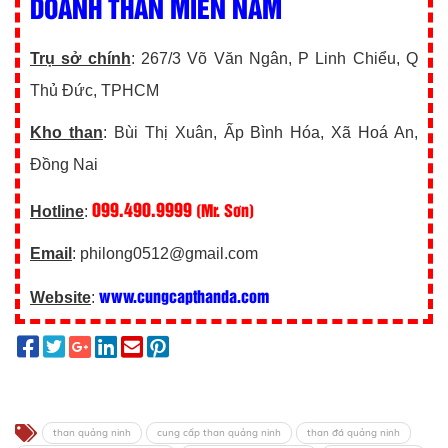
DOANH THAN MIỀN NAM
Trụ sở chính
: 267/3 Võ Văn Ngân, P Linh Chiểu, Q
Thủ Đức, TPHCM
Kho than
: Bùi Thị Xuân, Ấp Bình Hóa, Xã Hoá An,
Đồng Nai
099.490.9999
(Mr. Sơn)
Hotline
:
Email
: philong0512@gmail.com
www.cungcapthanda.com
Website
:
than quảng ninh
cung cấp than quảng ninh
than đá quảng ninh