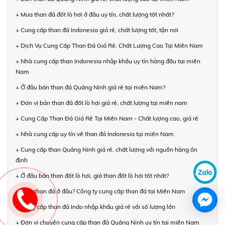
+ Mua than đá đốt lò hơi ở đâu uy tín, chất lượng tốt nhất?
+ Cung cấp than đá Indonesia giá rẻ, chất lượng tốt, tận nơi
+ Dịch Vụ Cung Cấp Than Đá Giá Rẻ, Chất Lượng Cao Tại Miền Nam
+ Nhà cung cấp than Indonesia nhập khẩu uy tín hàng đầu tại miền
Nam
+ Ở đâu bán than đá Quảng Ninh giá rẻ tại miền Nam?
+ Đơn vị bán than đá đốt lò hơi giá rẻ, chất lượng tại miền nam
+ Cung Cấp Than Đá Giá Rẻ Tại Miền Nam - Chất lượng cao, giá rẻ
+ Nhà cung cấp uy tín về than đá Indonesia tại miền Nam
+ Cung cấp than Quảng Ninh giá rẻ, chất lượng với nguồn hàng ổn
định
+ Ở đâu bán than đốt lò hơi, giá than đốt lò hơi tốt nhất?
+ Mua than đá ở đâu? Công ty cung cấp than đá tại Miền Nam
+ Cung cấp than đá Indo nhập khẩu giá rẻ với số lượng lớn
+ Đơn vị chuyên cung cấp than đá Quảng Ninh uy tín tại miền Nam