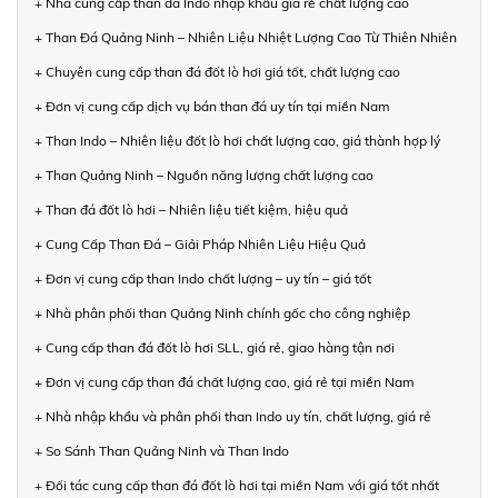
+ Nhà cung cấp than đá Indo nhập khẩu giá rẻ chất lượng cao
+ Than Đá Quảng Ninh – Nhiên Liệu Nhiệt Lượng Cao Từ Thiên Nhiên
+ Chuyên cung cấp than đá đốt lò hơi giá tốt, chất lượng cao
+ Đơn vị cung cấp dịch vụ bán than đá uy tín tại miền Nam
+ Than Indo – Nhiên liệu đốt lò hơi chất lượng cao, giá thành hợp lý
+ Than Quảng Ninh – Nguồn năng lượng chất lượng cao
+ Than đá đốt lò hơi – Nhiên liệu tiết kiệm, hiệu quả
+ Cung Cấp Than Đá – Giải Pháp Nhiên Liệu Hiệu Quả
+ Đơn vị cung cấp than Indo chất lượng – uy tín – giá tốt
+ Nhà phân phối than Quảng Ninh chính gốc cho công nghiệp
+ Cung cấp than đá đốt lò hơi SLL, giá rẻ, giao hàng tận nơi
+ Đơn vị cung cấp than đá chất lượng cao, giá rẻ tại miền Nam
+ Nhà nhập khẩu và phân phối than Indo uy tín, chất lượng, giá rẻ
+ So Sánh Than Quảng Ninh và Than Indo
+ Đối tác cung cấp than đá đốt lò hơi tại miền Nam với giá tốt nhất