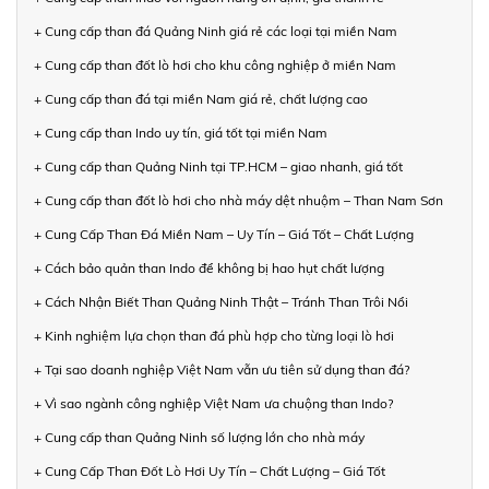
+ Cung cấp than đá Quảng Ninh giá rẻ các loại tại miền Nam
+ Cung cấp than đốt lò hơi cho khu công nghiệp ở miền Nam
+ Cung cấp than đá tại miền Nam giá rẻ, chất lượng cao
+ Cung cấp than Indo uy tín, giá tốt tại miền Nam
+ Cung cấp than Quảng Ninh tại TP.HCM – giao nhanh, giá tốt
+ Cung cấp than đốt lò hơi cho nhà máy dệt nhuộm – Than Nam Sơn
+ Cung Cấp Than Đá Miền Nam – Uy Tín – Giá Tốt – Chất Lượng
+ Cách bảo quản than Indo để không bị hao hụt chất lượng
+ Cách Nhận Biết Than Quảng Ninh Thật – Tránh Than Trôi Nổi
+ Kinh nghiệm lựa chọn than đá phù hợp cho từng loại lò hơi
+ Tại sao doanh nghiệp Việt Nam vẫn ưu tiên sử dụng than đá?
+ Vì sao ngành công nghiệp Việt Nam ưa chuộng than Indo?
+ Cung cấp than Quảng Ninh số lượng lớn cho nhà máy
+ Cung Cấp Than Đốt Lò Hơi Uy Tín – Chất Lượng – Giá Tốt