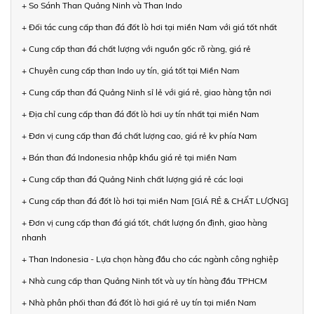
+ So Sánh Than Quảng Ninh và Than Indo
+ Đối tác cung cấp than đá đốt lò hơi tại miền Nam với giá tốt nhất
+ Cung cấp than đá chất lượng với nguồn gốc rõ ràng, giá rẻ
+ Chuyên cung cấp than Indo uy tín, giá tốt tại Miền Nam
+ Cung cấp than đá Quảng Ninh sỉ lẻ với giá rẻ, giao hàng tận nơi
+ Địa chỉ cung cấp than đá đốt lò hơi uy tín nhất tại miền Nam
+ Đơn vị cung cấp than đá chất lượng cao, giá rẻ kv phía Nam
+ Bán than đá Indonesia nhập khẩu giá rẻ tại miền Nam
+ Cung cấp than đá Quảng Ninh chất lượng giá rẻ các loại
+ Cung cấp than đá đốt lò hơi tại miền Nam [GIÁ RẺ & CHẤT LƯỢNG]
+ Đơn vị cung cấp than đá giá tốt, chất lượng ổn định, giao hàng
nhanh
+ Than Indonesia - Lựa chọn hàng đầu cho các ngành công nghiệp
+ Nhà cung cấp than Quảng Ninh tốt và uy tín hàng đầu TPHCM
+ Nhà phân phối than đá đốt lò hơi giá rẻ uy tín tại miền Nam