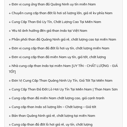
+ Đơn vị cung ứng than đá Quảng Ninh uy tín miền Nam
+ Chuyên cung cấp than đốt lò hơi số lượng lớn, giá rẻ kv phía Nam
+ Cung Cấp Than Đá Uy Tín, Chất Lượng Cao Tại Miền Nam
+ Yếu tố ảnh hưởng đến giá than Indo tại Việt Nam
+ Phân phối than đá Quảng Ninh giá rẻ, chất lượng cao tại miền Nam
+ Đơn vị cung cấp than đá đốt lò hơi uy tín, chất lượng miền Nam
+ Đơn vị cung cấp than đá miền Nam uy tín, giá tốt, chất lượng
+ Nhà cung cấp than Indo tại miền Nam [UY TÍN - CHẤT LƯỢNG - GIÁ
TỐT]
+ Đơn Vị Cung Cấp Than Quảng Ninh Uy Tín, Giá Tốt Tại Miền Nam
+ Cung Cấp Than Đá Đốt Lò Hơi Uy Tín Tại Miền Nam | Than Nam Sơn
+ Cung cấp than đá miền Nam chất lượng cao, giá cạnh tranh
+ Cung cấp than Indo số lượng lớn – Chất lượng – Giá tốt
+ Bán than Quảng Ninh giá rẻ, chất lượng tại miền Nam
+ Cung cấp than đá đốt lò hơi giá rẻ, uy tín, chất lượng