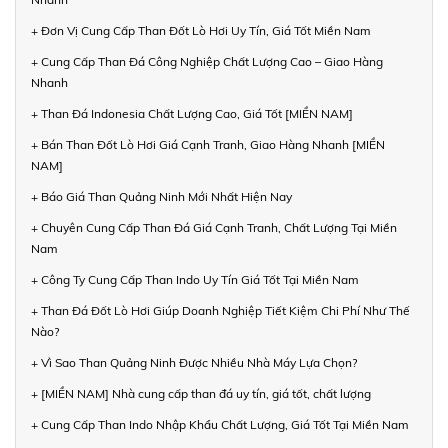
+ Đơn Vị Cung Cấp Than Đốt Lò Hơi Uy Tín, Giá Tốt Miền Nam
+ Cung Cấp Than Đá Công Nghiệp Chất Lượng Cao – Giao Hàng
Nhanh
+ Than Đá Indonesia Chất Lượng Cao, Giá Tốt [MIỀN NAM]
+ Bán Than Đốt Lò Hơi Giá Cạnh Tranh, Giao Hàng Nhanh [MIỀN
NAM]
+ Báo Giá Than Quảng Ninh Mới Nhất Hiện Nay
+ Chuyên Cung Cấp Than Đá Giá Cạnh Tranh, Chất Lượng Tại Miền
Nam
+ Công Ty Cung Cấp Than Indo Uy Tín Giá Tốt Tại Miền Nam
+ Than Đá Đốt Lò Hơi Giúp Doanh Nghiệp Tiết Kiệm Chi Phí Như Thế
Nào?
+ Vì Sao Than Quảng Ninh Được Nhiều Nhà Máy Lựa Chọn?
+ [MIỀN NAM] Nhà cung cấp than đá uy tín, giá tốt, chất lượng
+ Cung Cấp Than Indo Nhập Khẩu Chất Lượng, Giá Tốt Tại Miền Nam