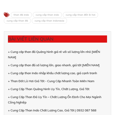
than đá indo
cung cấp than indo
cung cấp than đốt lò hơi
cung cấp than đá
cung cấp than indonesia
BÀI VIẾT LIÊN QUAN
+ Cung cấp than đá Quảng Ninh giá rẻ với số lượng lớn nhỏ [MIỀN
NAM]
+ Cung cấp than đá số lượng lớn, giao nhanh, giá tốt [MIỀN NAM]
+ Cung cấp than Indo nhập khẩu chất lượng cao, giá cạnh tranh
+ Than Đốt Lò Hơi Giá Tốt - Cung Cấp Nhanh Toàn Miền Nam
+ Cung Cấp Than Quảng Ninh Uy Tín, Chất Lượng, Giá Tốt
+ Cung Cấp Than Đá Uy Tín – Chất Lượng Ổn Định Cho Mọi Ngành
Công Nghiệp
+ Cung Cấp Than Indo Chất Lượng Cao, Giá Tốt | 0932 087 568