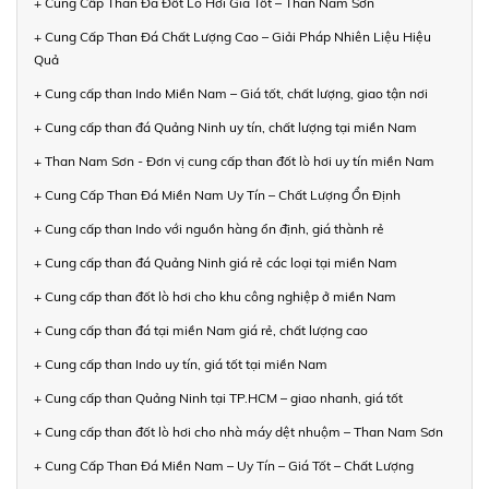
+ Cung Cấp Than Đá Đốt Lò Hơi Giá Tốt – Than Nam Sơn
+ Cung Cấp Than Đá Chất Lượng Cao – Giải Pháp Nhiên Liệu Hiệu
Quả
+ Cung cấp than Indo Miền Nam – Giá tốt, chất lượng, giao tận nơi
+ Cung cấp than đá Quảng Ninh uy tín, chất lượng tại miền Nam
+ Than Nam Sơn - Đơn vị cung cấp than đốt lò hơi uy tín miền Nam
+ Cung Cấp Than Đá Miền Nam Uy Tín – Chất Lượng Ổn Định
+ Cung cấp than Indo với nguồn hàng ổn định, giá thành rẻ
+ Cung cấp than đá Quảng Ninh giá rẻ các loại tại miền Nam
+ Cung cấp than đốt lò hơi cho khu công nghiệp ở miền Nam
+ Cung cấp than đá tại miền Nam giá rẻ, chất lượng cao
+ Cung cấp than Indo uy tín, giá tốt tại miền Nam
+ Cung cấp than Quảng Ninh tại TP.HCM – giao nhanh, giá tốt
+ Cung cấp than đốt lò hơi cho nhà máy dệt nhuộm – Than Nam Sơn
+ Cung Cấp Than Đá Miền Nam – Uy Tín – Giá Tốt – Chất Lượng