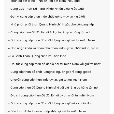
+ Than đá đốt lò hơi – Nhiên liệu tiết kiệm, hiệu quả
+ Cung Cấp Than Đá – Giải Pháp Nhiên Liệu Hiệu Quả
+ Đơn vị cung cấp than Indo chất lượng – uy tín – giá tốt
+ Nhà phân phối than Quảng Ninh chính gốc cho công nghiệp
+ Cung cấp than đá đốt lò hơi SLL, giá rẻ, giao hàng tận nơi
+ Đơn vị cung cấp than đá chất lượng cao, giá rẻ tại miền Nam
+ Nhà nhập khẩu và phân phối than Indo uy tín, chất lượng, giá rẻ
+ So Sánh Than Quảng Ninh và Than Indo
+ Đối tác cung cấp than đá đốt lò hơi tại miền Nam với giá tốt nhất
+ Cung cấp than đá chất lượng với nguồn gốc rõ ràng, giá rẻ
+ Chuyên cung cấp than Indo uy tín, giá tốt tại Miền Nam
+ Cung cấp than đá Quảng Ninh sỉ lẻ với giá rẻ, giao hàng tận nơi
+ Địa chỉ cung cấp than đá đốt lò hơi uy tín nhất tại miền Nam
+ Đơn vị cung cấp than đá chất lượng cao, giá rẻ kv phía Nam
+ Bán than đá Indonesia nhập khẩu giá rẻ tại miền Nam