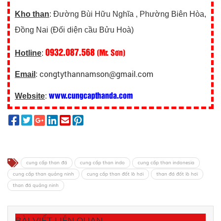
Kho than
: Đường Bùi Hữu Nghĩa , Phường Biên Hòa,
Đồng Nai (Đối diện cầu Bửu Hoà)
0932.087.568
(Mr. Sơn)
Hotline
:
congtythannamson@gmail.com
Email
:
www.cungcapthanda.com
Website
:
cung cấp than đá
cung cấp than indo
cung cấp than indonesia
cung cấp than quảng ninh
cung cấp than đốt lò hơi
than đá đốt lò hơi
than đá quảng ninh
BÀI VIẾT LIÊN QUAN