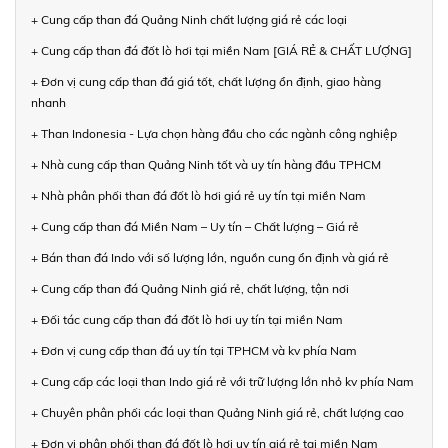
+ Cung cấp than đá Quảng Ninh chất lượng giá rẻ các loại
+ Cung cấp than đá đốt lò hơi tại miền Nam [GIÁ RẺ & CHẤT LƯỢNG]
+ Đơn vị cung cấp than đá giá tốt, chất lượng ổn định, giao hàng
nhanh
+ Than Indonesia - Lựa chọn hàng đầu cho các ngành công nghiệp
+ Nhà cung cấp than Quảng Ninh tốt và uy tín hàng đầu TPHCM
+ Nhà phân phối than đá đốt lò hơi giá rẻ uy tín tại miền Nam
+ Cung cấp than đá Miền Nam – Uy tín – Chất lượng – Giá rẻ
+ Bán than đá Indo với số lượng lớn, nguồn cung ổn định và giá rẻ
+ Cung cấp than đá Quảng Ninh giá rẻ, chất lượng, tận nơi
+ Đối tác cung cấp than đá đốt lò hơi uy tín tại miền Nam
+ Đơn vị cung cấp than đá uy tín tại TPHCM và kv phía Nam
+ Cung cấp các loại than Indo giá rẻ với trữ lượng lớn nhỏ kv phía Nam
+ Chuyên phân phối các loại than Quảng Ninh giá rẻ, chất lượng cao
+ Đơn vị phân phối than đá đốt lò hơi uy tín giá rẻ tại miền Nam