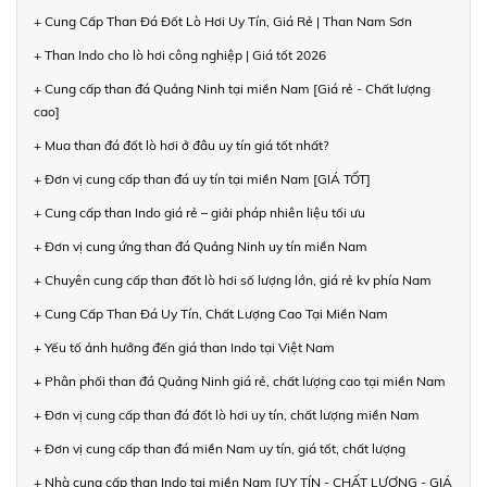
+ Cung Cấp Than Đá Đốt Lò Hơi Uy Tín, Giá Rẻ | Than Nam Sơn
+ Than Indo cho lò hơi công nghiệp | Giá tốt 2026
+ Cung cấp than đá Quảng Ninh tại miền Nam [Giá rẻ - Chất lượng
cao]
+ Mua than đá đốt lò hơi ở đâu uy tín giá tốt nhất?
+ Đơn vị cung cấp than đá uy tín tại miền Nam [GIÁ TỐT]
+ Cung cấp than Indo giá rẻ – giải pháp nhiên liệu tối ưu
+ Đơn vị cung ứng than đá Quảng Ninh uy tín miền Nam
+ Chuyên cung cấp than đốt lò hơi số lượng lớn, giá rẻ kv phía Nam
+ Cung Cấp Than Đá Uy Tín, Chất Lượng Cao Tại Miền Nam
+ Yếu tố ảnh hưởng đến giá than Indo tại Việt Nam
+ Phân phối than đá Quảng Ninh giá rẻ, chất lượng cao tại miền Nam
+ Đơn vị cung cấp than đá đốt lò hơi uy tín, chất lượng miền Nam
+ Đơn vị cung cấp than đá miền Nam uy tín, giá tốt, chất lượng
+ Nhà cung cấp than Indo tại miền Nam [UY TÍN - CHẤT LƯỢNG - GIÁ