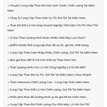
+ Chuyên Cung Cấp Than Đá Giá Cạnh Tranh, Chất Lượng Tại Miền
Nam
+ Công Ty Cung Cấp Than Indo Uy Tín Giá Tốt Tại Miền Nam
+ Than Đá Đốt Lò Hơi Giúp Doanh Nghiệp Tiết Kiệm Chi Phí Như Thế
Nào?
+ Vì Sao Than Quảng Ninh Được Nhiều Nhà Máy Lựa Chọn?
+ [MIỀN NAM] Nhà cung cấp than đá uy tín, giá tốt, chất lượng
+ Cung Cấp Than Indo Nhập Khẩu Chất Lượng, Giá Tốt Tại Miền Nam
+ Báo giá than đốt lò hơi mới nhất tại Than Nam Sơn
+ Than Quảng Ninh Cho Lò Hơi Công Nghiệp Có Gì Nổi Bật?
+ Cung Cấp Than Đá Uy Tín, Giá Tốt Tại Miền Nam | Giao Nhanh
+ Than Indonesia Chất Lượng Cao – Cung Cấp Toàn Miền Nam
+ Cung Cấp Than Đốt Lò Hơi Chất Lượng, Giá Tốt Tại Miền Nam
+ Phân phối than đá Quảng Ninh uy tín giá tốt tại miền Nam
+ Cung Cấp Than Đá Chất Lượng Cho Nhà Máy, Lò Hơi Giá Tốt