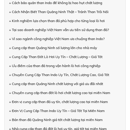
+ Cách bảo quản than Indo để không bị hao hụt chất lượng
+ Cách Nhận Biết Than Quảng Ninh Thật – Tránh Than Trôi Nổi
+ Kinh nghiệm lựa chọn than đá phù hợp cho từng loại lò hơi
+ Tại sao doanh nghiệp Việt Nam vẫn ưu tiên sử dụng than đá?
+ Vì sao ngành công nghiệp Việt Nam ưa chuộng than Indo?
+ Cung cấp than Quảng Ninh số lượng lớn cho nhà máy
+ Cung Cấp Than Đốt Lò Hơi Uy Tín – Chất Lượng – Giá Tốt
+ Ưu điểm của than đá trong vận hành lò hơi công nghiệp
+ Chuyên Cung Cấp Than Indo Uy Tín, Chất Lượng Cao, Giá Tốt
+ Cung cấp than Quảng Ninh chất lượng với giá ưu đãi nhất
+ Chuyên cung cấp than đốt lò hơi chất lượng cao tại miền Nam
+ Đơn vị cung cấp than đá uy tín, chất lượng cao tại miền Nam
+ Đơn Vị Cung Cấp Than Indo Uy Tín – Giá Tốt Tại Miền Nam
+ Bán than đá Quảng Ninh giá tốt chất lượng tại miền Nam
+ Nhà cung cấp than đá đốt lò hơi uy tín, giá tốt tại miền Nam