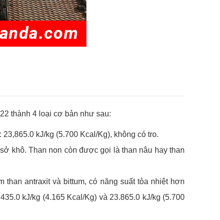
22 thành 4 loại cơ bản như sau:
ị: 23,865.0 kJ/kg (5.700 Kcal/Kg), không có tro.
cơ sở khô. Than non còn được gọi là than nâu hay than
 than antraxit và bittum, có năng suất tỏa nhiệt hơn
.435.0 kJ/kg (4.165 Kcal/Kg) và 23.865.0 kJ/kg (5.700