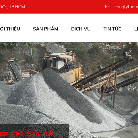
 Đức, TP.HCM
congtythan
IỚI THIỆU
SẢN PHẨM
DỊCH VỤ
TIN TỨC
L
NGHIỆP HÀNG ĐẦU