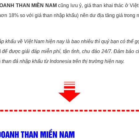
DOANH THAN MIỀN NAM
cũng lưu ý, giá than khai thác ở Việ
n 18% so với giá than nhập khẩu) nên dư địa tăng giá trong nư
p khẩu về Việt Nam hiện nay là bao nhiêu thì quý bạn có thể g
M
để được giải đáp miễn phí, tận tình, chu đáo 24/7. Đảm bảo 
 than đá nhập khẩu từ Indonesia trên thị trường hiện nay.
 DOANH THAN MIỀN NAM