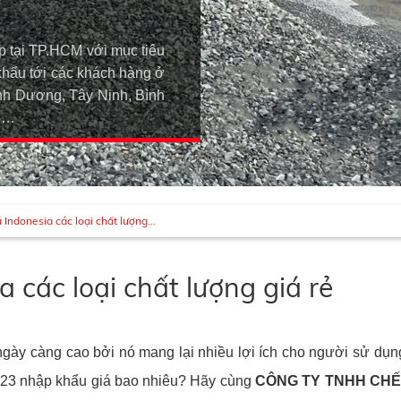
p tại TP.HCM với mục tiêu
khẩu tới các khách hàng ở
h Dương, Tây Ninh, Bình
An…
Indonesia các loại chất lượng...
 các loại chất lượng giá rẻ
gày càng cao bởi nó mang lại nhiều lợi ích cho người sử dụng.
2023 nhập khẩu giá bao nhiêu? Hãy cùng
CÔNG TY TNHH CHẾ