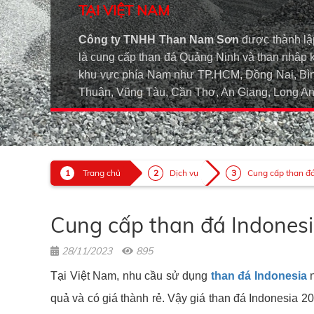
TẠI VIỆT NAM
Công ty TNHH Than Nam Sơn
được thành lậ
là cung cấp than đá Quảng Ninh và than nhập 
khu vực phía Nam như TP.HCM, Đồng Nai, Bìn
Thuận, Vũng Tàu, Cần Thơ, An Giang, Long 
Trang chủ
Dịch vụ
Cung cấp than đá 
Cung cấp than đá Indonesia
28/11/2023
895
Tại Việt Nam, nhu cầu sử dụng
than đá Indonesia
n
quả và có giá thành rẻ. Vậy giá than đá Indonesia 