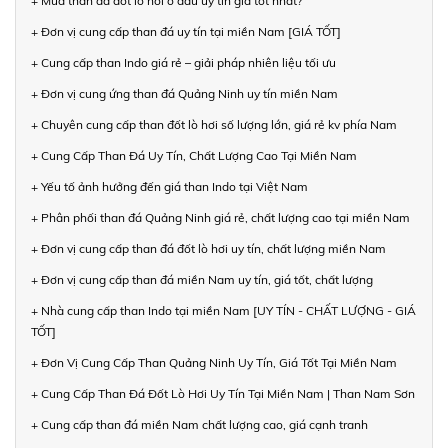
+ Mua than đá đốt lò hơi ở đâu uy tín giá tốt nhất?
+ Đơn vị cung cấp than đá uy tín tại miền Nam [GIÁ TỐT]
+ Cung cấp than Indo giá rẻ – giải pháp nhiên liệu tối ưu
+ Đơn vị cung ứng than đá Quảng Ninh uy tín miền Nam
+ Chuyên cung cấp than đốt lò hơi số lượng lớn, giá rẻ kv phía Nam
+ Cung Cấp Than Đá Uy Tín, Chất Lượng Cao Tại Miền Nam
+ Yếu tố ảnh hưởng đến giá than Indo tại Việt Nam
+ Phân phối than đá Quảng Ninh giá rẻ, chất lượng cao tại miền Nam
+ Đơn vị cung cấp than đá đốt lò hơi uy tín, chất lượng miền Nam
+ Đơn vị cung cấp than đá miền Nam uy tín, giá tốt, chất lượng
+ Nhà cung cấp than Indo tại miền Nam [UY TÍN - CHẤT LƯỢNG - GIÁ
TỐT]
+ Đơn Vị Cung Cấp Than Quảng Ninh Uy Tín, Giá Tốt Tại Miền Nam
+ Cung Cấp Than Đá Đốt Lò Hơi Uy Tín Tại Miền Nam | Than Nam Sơn
+ Cung cấp than đá miền Nam chất lượng cao, giá cạnh tranh