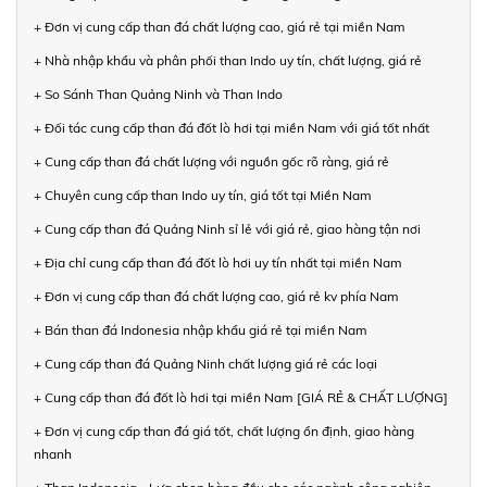
+ Đơn vị cung cấp than đá chất lượng cao, giá rẻ tại miền Nam
+ Nhà nhập khẩu và phân phối than Indo uy tín, chất lượng, giá rẻ
+ So Sánh Than Quảng Ninh và Than Indo
+ Đối tác cung cấp than đá đốt lò hơi tại miền Nam với giá tốt nhất
+ Cung cấp than đá chất lượng với nguồn gốc rõ ràng, giá rẻ
+ Chuyên cung cấp than Indo uy tín, giá tốt tại Miền Nam
+ Cung cấp than đá Quảng Ninh sỉ lẻ với giá rẻ, giao hàng tận nơi
+ Địa chỉ cung cấp than đá đốt lò hơi uy tín nhất tại miền Nam
+ Đơn vị cung cấp than đá chất lượng cao, giá rẻ kv phía Nam
+ Bán than đá Indonesia nhập khẩu giá rẻ tại miền Nam
+ Cung cấp than đá Quảng Ninh chất lượng giá rẻ các loại
+ Cung cấp than đá đốt lò hơi tại miền Nam [GIÁ RẺ & CHẤT LƯỢNG]
+ Đơn vị cung cấp than đá giá tốt, chất lượng ổn định, giao hàng
nhanh