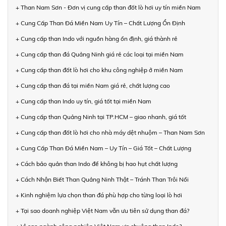
+ Than Nam Sơn - Đơn vị cung cấp than đốt lò hơi uy tín miền Nam
+ Cung Cấp Than Đá Miền Nam Uy Tín – Chất Lượng Ổn Định
+ Cung cấp than Indo với nguồn hàng ổn định, giá thành rẻ
+ Cung cấp than đá Quảng Ninh giá rẻ các loại tại miền Nam
+ Cung cấp than đốt lò hơi cho khu công nghiệp ở miền Nam
+ Cung cấp than đá tại miền Nam giá rẻ, chất lượng cao
+ Cung cấp than Indo uy tín, giá tốt tại miền Nam
+ Cung cấp than Quảng Ninh tại TP.HCM – giao nhanh, giá tốt
+ Cung cấp than đốt lò hơi cho nhà máy dệt nhuộm – Than Nam Sơn
+ Cung Cấp Than Đá Miền Nam – Uy Tín – Giá Tốt – Chất Lượng
+ Cách bảo quản than Indo để không bị hao hụt chất lượng
+ Cách Nhận Biết Than Quảng Ninh Thật – Tránh Than Trôi Nổi
+ Kinh nghiệm lựa chọn than đá phù hợp cho từng loại lò hơi
+ Tại sao doanh nghiệp Việt Nam vẫn ưu tiên sử dụng than đá?