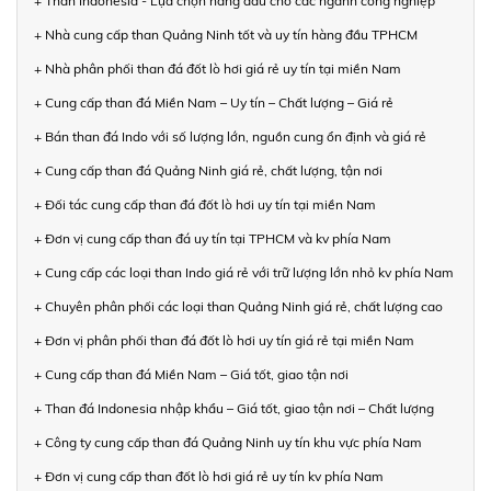
+ Than Indonesia - Lựa chọn hàng đầu cho các ngành công nghiệp
+ Nhà cung cấp than Quảng Ninh tốt và uy tín hàng đầu TPHCM
+ Nhà phân phối than đá đốt lò hơi giá rẻ uy tín tại miền Nam
+ Cung cấp than đá Miền Nam – Uy tín – Chất lượng – Giá rẻ
+ Bán than đá Indo với số lượng lớn, nguồn cung ổn định và giá rẻ
+ Cung cấp than đá Quảng Ninh giá rẻ, chất lượng, tận nơi
+ Đối tác cung cấp than đá đốt lò hơi uy tín tại miền Nam
+ Đơn vị cung cấp than đá uy tín tại TPHCM và kv phía Nam
+ Cung cấp các loại than Indo giá rẻ với trữ lượng lớn nhỏ kv phía Nam
+ Chuyên phân phối các loại than Quảng Ninh giá rẻ, chất lượng cao
+ Đơn vị phân phối than đá đốt lò hơi uy tín giá rẻ tại miền Nam
+ Cung cấp than đá Miền Nam – Giá tốt, giao tận nơi
+ Than đá Indonesia nhập khẩu – Giá tốt, giao tận nơi – Chất lượng
+ Công ty cung cấp than đá Quảng Ninh uy tín khu vực phía Nam
+ Đơn vị cung cấp than đốt lò hơi giá rẻ uy tín kv phía Nam