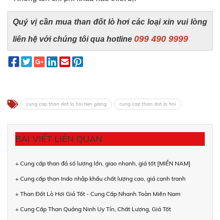
Quý vị cần mua than đốt lò hơi các loại xin vui lòng
099 490 9999
liên hệ với chúng tôi qua hotline
cung cap than dot lo hoi tien giang
cung cap than dot lo hoi
BÀI VIẾT LIÊN QUAN
+ Cung cấp than đá số lượng lớn, giao nhanh, giá tốt [MIỀN NAM]
+ Cung cấp than Indo nhập khẩu chất lượng cao, giá cạnh tranh
+ Than Đốt Lò Hơi Giá Tốt - Cung Cấp Nhanh Toàn Miền Nam
+ Cung Cấp Than Quảng Ninh Uy Tín, Chất Lượng, Giá Tốt