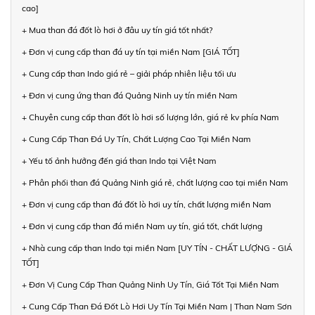
cao]
+ Mua than đá đốt lò hơi ở đâu uy tín giá tốt nhất?
+ Đơn vị cung cấp than đá uy tín tại miền Nam [GIÁ TỐT]
+ Cung cấp than Indo giá rẻ – giải pháp nhiên liệu tối ưu
+ Đơn vị cung ứng than đá Quảng Ninh uy tín miền Nam
+ Chuyên cung cấp than đốt lò hơi số lượng lớn, giá rẻ kv phía Nam
+ Cung Cấp Than Đá Uy Tín, Chất Lượng Cao Tại Miền Nam
+ Yếu tố ảnh hưởng đến giá than Indo tại Việt Nam
+ Phân phối than đá Quảng Ninh giá rẻ, chất lượng cao tại miền Nam
+ Đơn vị cung cấp than đá đốt lò hơi uy tín, chất lượng miền Nam
+ Đơn vị cung cấp than đá miền Nam uy tín, giá tốt, chất lượng
+ Nhà cung cấp than Indo tại miền Nam [UY TÍN - CHẤT LƯỢNG - GIÁ
TỐT]
+ Đơn Vị Cung Cấp Than Quảng Ninh Uy Tín, Giá Tốt Tại Miền Nam
+ Cung Cấp Than Đá Đốt Lò Hơi Uy Tín Tại Miền Nam | Than Nam Sơn