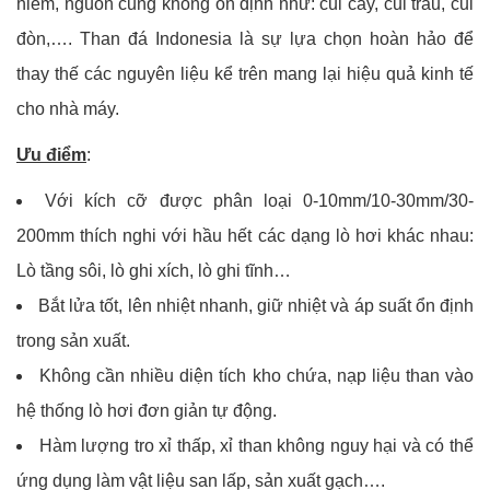
hiếm, nguồn cung không ổn định như: củi cây, củi trấu, củi
đòn,….
Than đá Indonesia là sự lựa chọn hoàn hảo để
thay thế các nguyên liệu kể trên mang lại hiệu quả kinh tế
cho nhà máy.
Ưu điểm
:
Với kích cỡ được phân loại 0-10mm/10-30mm/30-
200mm thích nghi với hầu hết các dạng lò hơi khác nhau:
Lò tầng sôi, lò ghi xích, lò ghi tĩnh…
Bắt lửa tốt, lên nhiệt nhanh, giữ nhiệt và áp suất ổn định
trong sản xuất.
Không cần nhiều diện tích kho chứa, nạp liệu than vào
hệ thống lò hơi đơn giản tự động.
Hàm lượng tro xỉ thấp, xỉ than không nguy hại và có thể
ứng dụng làm vật liệu san lấp, sản xuất gạch….