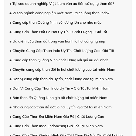
+ Tại sao doanh nghiệp Việt Nam vẫn ưu tiên sử dụng than đá?
+ Vì sao ngành công nghiệp Việt Nam ưa chuộng than Indo?
+ Cung cấp than Quảng Ninh số lượng lớn cho nhà máy
+ Cung Cấp Than Đốt Lò Hơi Uy Tín – Chất Lượng – Giá Tốt
+ Ưu điểm của than đá trong vận hành lò hơi công nghiệp
+ Chuyên Cung Cấp Than Indo Uy Tín, Chất Lượng Cao, Giá Tốt
+ Cung cấp than Quảng Ninh chất lượng với giá ưu đãi nhất
+ Chuyên cung cấp than đốt lò hơi chất lượng cao tại miền Nam
+ Đơn vị cung cấp than đá uy tín, chất lượng cao tại miền Nam
+ Đơn Vị Cung Cấp Than Indo Uy Tín – Giá Tốt Tại Miền Nam
+ Bán than đá Quảng Ninh giá tốt chất lượng tại miền Nam
+ Nhà cung cấp than đá đốt lò hơi uy tín, giá tốt tại miền Nam
+ Cung Cấp Than Đá Miền Nam Giá Rẻ | Chất Lượng Cao
+ Cung Cấp Than Indo (Indonesia) Giá Tốt Tại Miền Nam
+ Cung Cấp Than Quảng Ninh Giá Tốt | Than Đá Nội Địa Chất Lượng