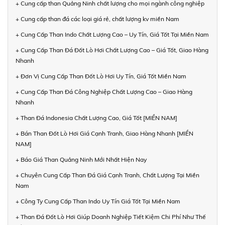
+ Cung cấp than Quảng Ninh chất lượng cho mọi ngành công nghiệp
+ Cung cấp than đá các loại giá rẻ, chất lượng kv miền Nam
+ Cung Cấp Than Indo Chất Lượng Cao – Uy Tín, Giá Tốt Tại Miền Nam
+ Cung Cấp Than Đá Đốt Lò Hơi Chất Lượng Cao – Giá Tốt, Giao Hàng
Nhanh
+ Đơn Vị Cung Cấp Than Đốt Lò Hơi Uy Tín, Giá Tốt Miền Nam
+ Cung Cấp Than Đá Công Nghiệp Chất Lượng Cao – Giao Hàng
Nhanh
+ Than Đá Indonesia Chất Lượng Cao, Giá Tốt [MIỀN NAM]
+ Bán Than Đốt Lò Hơi Giá Cạnh Tranh, Giao Hàng Nhanh [MIỀN
NAM]
+ Báo Giá Than Quảng Ninh Mới Nhất Hiện Nay
+ Chuyên Cung Cấp Than Đá Giá Cạnh Tranh, Chất Lượng Tại Miền
Nam
+ Công Ty Cung Cấp Than Indo Uy Tín Giá Tốt Tại Miền Nam
+ Than Đá Đốt Lò Hơi Giúp Doanh Nghiệp Tiết Kiệm Chi Phí Như Thế