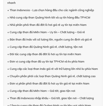
nhanh
+ Than Indonesia - Lựa chọn hàng đầu cho các ngành công nghiệp
+ Nhà cung cấp than Quảng Ninh tốt và uy tín hàng đầu TPHCM
+ Nhà phân phối than đá đốt lò hơi giá rẻ uy tín tại miền Nam
+ Cung cấp than đá Miền Nam – Uy tín – Chất lượng – Giá rẻ
+ Bán than đá Indo với số lượng lớn, nguồn cung ổn định và giá rẻ
+ Cung cấp than đá Quảng Ninh giá rẻ, chất lượng, tận nơi
+ Đối tác cung cấp than đá đốt lò hơi uy tín tại miền Nam
+ Đơn vị cung cấp than đá uy tín tại TPHCM và kv phía Nam
+ Cung cấp các loại than Indo giá rẻ với trữ lượng lớn nhỏ kv phía Nam
+ Chuyên phân phối các loại than Quảng Ninh giá rẻ, chất lượng cao
+ Đơn vị phân phối than đá đốt lò hơi uy tín giá rẻ tại miền Nam
+ Cung cấp than đá Miền Nam – Giá tốt, giao tận nơi
+ Than đá Indonesia nhập khẩu – Giá tốt, giao tận nơi – Chất lượng
+ Công ty cung cấp than đá Quảng Ninh uy tín khu vực phía Nam