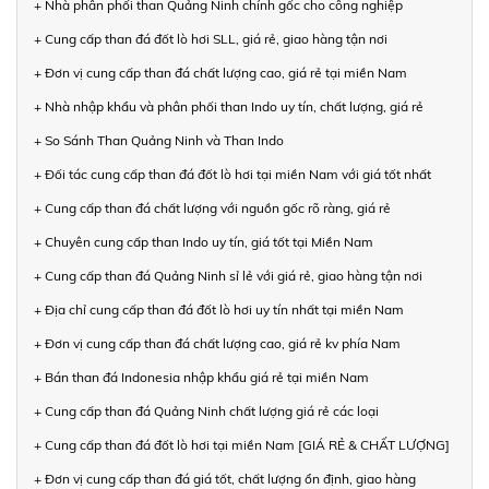
+ Nhà phân phối than Quảng Ninh chính gốc cho công nghiệp
+ Cung cấp than đá đốt lò hơi SLL, giá rẻ, giao hàng tận nơi
+ Đơn vị cung cấp than đá chất lượng cao, giá rẻ tại miền Nam
+ Nhà nhập khẩu và phân phối than Indo uy tín, chất lượng, giá rẻ
+ So Sánh Than Quảng Ninh và Than Indo
+ Đối tác cung cấp than đá đốt lò hơi tại miền Nam với giá tốt nhất
+ Cung cấp than đá chất lượng với nguồn gốc rõ ràng, giá rẻ
+ Chuyên cung cấp than Indo uy tín, giá tốt tại Miền Nam
+ Cung cấp than đá Quảng Ninh sỉ lẻ với giá rẻ, giao hàng tận nơi
+ Địa chỉ cung cấp than đá đốt lò hơi uy tín nhất tại miền Nam
+ Đơn vị cung cấp than đá chất lượng cao, giá rẻ kv phía Nam
+ Bán than đá Indonesia nhập khẩu giá rẻ tại miền Nam
+ Cung cấp than đá Quảng Ninh chất lượng giá rẻ các loại
+ Cung cấp than đá đốt lò hơi tại miền Nam [GIÁ RẺ & CHẤT LƯỢNG]
+ Đơn vị cung cấp than đá giá tốt, chất lượng ổn định, giao hàng