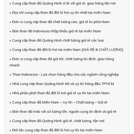
+ Cung cấp than đá Quảng Ninh sỉ lẻ với giá rẻ, giao hàng tận nơi
+ Địa chỉ cung cấp than đá đốt lò hơi uy tín nhất tại miền Nam
+ Đơn vị cung cấp than đá chất lượng cao, giá rẻ kv phía Nam
+ Bán than đá Indonesia nhập khẩu giá rẻ tại miền Nam
+ Cung cấp than đá Quảng Ninh chất lượng giá rẻ các loại
+ Cung cấp than đá đốt lò hơi tại miền Nam [GIÁ RẺ & CHẤT LƯỢNG]
+ Đơn vị cung cấp than đá giá tốt, chất lượng ổn định, giao hàng
nhanh
+ Than Indonesia - Lựa chọn hàng đầu cho các ngành công nghiệp
+ Nhà cung cấp than Quảng Ninh tốt và uy tín hàng đầu TPHCM
+ Nhà phân phối than đá đốt lò hơi giá rẻ uy tín tại miền Nam
+ Cung cấp than đá Miền Nam – Uy tín – Chất lượng – Giá rẻ
+ Bán than đá Indo với số lượng lớn, nguồn cung ổn định và giá rẻ
+ Cung cấp than đá Quảng Ninh giá rẻ, chất lượng, tận nơi
+ Đối tác cung cấp than đá đốt lò hơi uy tín tại miền Nam