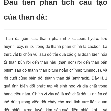
Đầu tiên phân tích cấu tạo
của than đá:
Than đá gồm các thành phần như cacbon, hydro, lưu
huỳnh, oxy, ni tơ, trong đó thành phần chính là cacbon. Là
thực vật bị chôn vùi sau đó trải qua các giai đoạn biến hóa
từ than bùn rồi đến than nâu (than non) rồi đến than bán
bitum sau đó thành than bitum hoàn chỉnh(bituminous), và
rồi cuối cùng biến đổi thành than đá (anthracit). Đây là 1
quá rình biến đổi phức tạp về sinh học và địa chất trong
hàng triệu năm. Chính vì vậy nó là một chất đốt tự nhiên có
thể dùng trong việc đốt cháy cho mọi lĩnh vực liên quan
đến nhiệt lượng, luyện kim, sản xuất điện, nhiệt, khí ,....và