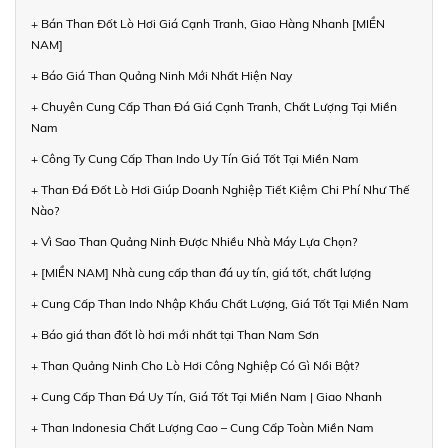
+ Bán Than Đốt Lò Hơi Giá Cạnh Tranh, Giao Hàng Nhanh [MIỀN
NAM]
+ Báo Giá Than Quảng Ninh Mới Nhất Hiện Nay
+ Chuyên Cung Cấp Than Đá Giá Cạnh Tranh, Chất Lượng Tại Miền
Nam
+ Công Ty Cung Cấp Than Indo Uy Tín Giá Tốt Tại Miền Nam
+ Than Đá Đốt Lò Hơi Giúp Doanh Nghiệp Tiết Kiệm Chi Phí Như Thế
Nào?
+ Vì Sao Than Quảng Ninh Được Nhiều Nhà Máy Lựa Chọn?
+ [MIỀN NAM] Nhà cung cấp than đá uy tín, giá tốt, chất lượng
+ Cung Cấp Than Indo Nhập Khẩu Chất Lượng, Giá Tốt Tại Miền Nam
+ Báo giá than đốt lò hơi mới nhất tại Than Nam Sơn
+ Than Quảng Ninh Cho Lò Hơi Công Nghiệp Có Gì Nổi Bật?
+ Cung Cấp Than Đá Uy Tín, Giá Tốt Tại Miền Nam | Giao Nhanh
+ Than Indonesia Chất Lượng Cao – Cung Cấp Toàn Miền Nam