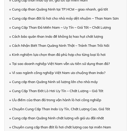
+ Cung cấp than Indo uy tín, giá tốt tại miền Nam
+ Cung cấp than Quảng Ninh tại TP.HCM – giao nhanh, giá tốt
+ Cung cấp than đốt lò hơi cho nhà máy dệt nhuộm – Than Nam Sơn
+ Cung Cấp Than Đá Miền Nam – Uy Tín – Giá Tốt – Chất Lượng
+ Cách bảo quản than Indo để không bị hao hụt chất lượng
+ Cách Nhận Biết Than Quảng Ninh Thật – Tránh Than Trôi Nổi
+ Kinh nghiệm lựa chọn than đá phù hợp cho từng loại lò hơi
+ Tại sao doanh nghiệp Việt Nam vẫn ưu tiên sử dụng than đá?
+ Vì sao ngành công nghiệp Việt Nam ưa chuộng than Indo?
+ Cung cấp than Quảng Ninh số lượng lớn cho nhà máy
+ Cung Cấp Than Đốt Lò Hơi Uy Tín – Chất Lượng – Giá Tốt
+ Ưu điểm của than đá trong vận hành lò hơi công nghiệp
+ Chuyên Cung Cấp Than Indo Uy Tín, Chất Lượng Cao, Giá Tốt
+ Cung cấp than Quảng Ninh chất lượng với giá ưu đãi nhất
+ Chuyên cung cấp than đốt lò hơi chất lượng cao tại miền Nam