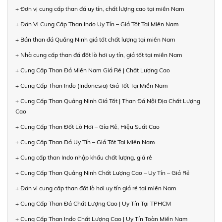
+ Đơn vị cung cấp than đá uy tín, chất lượng cao tại miền Nam
+ Đơn Vị Cung Cấp Than Indo Uy Tín – Giá Tốt Tại Miền Nam
+ Bán than đá Quảng Ninh giá tốt chất lượng tại miền Nam
+ Nhà cung cấp than đá đốt lò hơi uy tín, giá tốt tại miền Nam
+ Cung Cấp Than Đá Miền Nam Giá Rẻ | Chất Lượng Cao
+ Cung Cấp Than Indo (Indonesia) Giá Tốt Tại Miền Nam
+ Cung Cấp Than Quảng Ninh Giá Tốt | Than Đá Nội Địa Chất Lượng
Cao
+ Cung Cấp Than Đốt Lò Hơi – Gía Rẻ, Hiệu Suất Cao
+ Cung Cấp Than Đá Uy Tín – Giá Tốt Tại Miền Nam
+ Cung cấp than Indo nhập khẩu chất lượng, giá rẻ
+ Cung Cấp Than Quảng Ninh Chất Lượng Cao – Uy Tín – Giá Rẻ
+ Đơn vị cung cấp than đốt lò hơi uy tín giá rẻ tại miền Nam
+ Cung Cấp Than Đá Chất Lượng Cao | Uy Tín Tại TPHCM
+ Cung Cấp Than Indo Chất Lượng Cao | Uy Tín Toàn Miền Nam