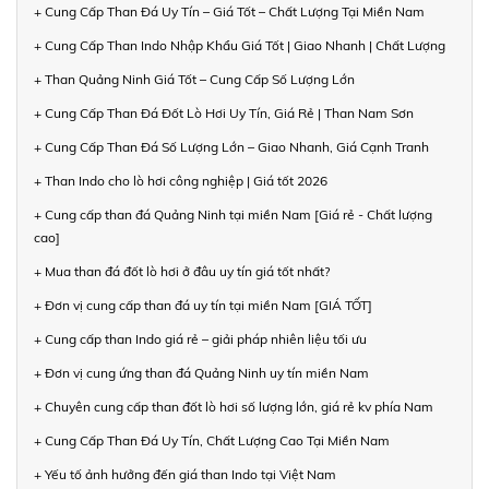
+ Cung Cấp Than Đá Uy Tín – Giá Tốt – Chất Lượng Tại Miền Nam
+ Cung Cấp Than Indo Nhập Khẩu Giá Tốt | Giao Nhanh | Chất Lượng
+ Than Quảng Ninh Giá Tốt – Cung Cấp Số Lượng Lớn
+ Cung Cấp Than Đá Đốt Lò Hơi Uy Tín, Giá Rẻ | Than Nam Sơn
+ Cung Cấp Than Đá Số Lượng Lớn – Giao Nhanh, Giá Cạnh Tranh
+ Than Indo cho lò hơi công nghiệp | Giá tốt 2026
+ Cung cấp than đá Quảng Ninh tại miền Nam [Giá rẻ - Chất lượng
cao]
+ Mua than đá đốt lò hơi ở đâu uy tín giá tốt nhất?
+ Đơn vị cung cấp than đá uy tín tại miền Nam [GIÁ TỐT]
+ Cung cấp than Indo giá rẻ – giải pháp nhiên liệu tối ưu
+ Đơn vị cung ứng than đá Quảng Ninh uy tín miền Nam
+ Chuyên cung cấp than đốt lò hơi số lượng lớn, giá rẻ kv phía Nam
+ Cung Cấp Than Đá Uy Tín, Chất Lượng Cao Tại Miền Nam
+ Yếu tố ảnh hưởng đến giá than Indo tại Việt Nam