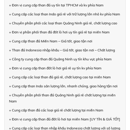
+ Đơn vị cung cấp than đá uy tín tại TPHCM và kv phía Nam
+ Cung cấp các loại than Indo giá rẻ với trữ lượng lớn nhỏ kv phía Nam
+ Chuyên phân phối các loại than Quảng Ninh giá rẻ, chất lượng cao
+ Đơn vị phân phối than đá đốt lò hơi uy tín giá rẻ tại miền Nam
+ Cung cấp than đá Miền Nam – Giá tốt, giao tận nơi
+ Than đá Indonesia nhập khẩu – Giá tốt, giao tận nơi – Chất lượng
+ Công ty cung cấp than đá Quảng Ninh uy tín khu vực phía Nam
+ Đơn vị cung cấp than đốt lò hơi giá rẻ uy tín kv phía Nam
+ Cung cấp các loại than đá giá rẻ, chất lượng cao tại miền Nam
+ Cung cấp than Indo sản lượng lớn, nhanh chóng, giao hàng tận nơi
+ Chuyên phân phối than đá Quảng Ninh giá rẻ chất lượng tại miền
Nam
+ Cung cấp than đá các loại giá rẻ chất lượng tại miền Nam
+ Đơn vị cung cấp than đá đốt lò hơi tại miền Nam [UY TÍN & GIÁ TỐT]
+ Cung cấp các loại than nhập khẩu Indonesia chất lượng với số lượng