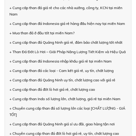
+ Cung cấp than đá giá rẻ cho các nhà xưởng, công ty, KCN tại miền
Nam
+ Cung cấp than đá Indonesia giá rẻ hàng đầu hiện nay tại miền Nam
+ Mua than đá ở đâu tốt tại miền Nam?
+ Cung cấp than đá Quảng Ninh giá rẻ, đảm bảo chất lượng tốt nhất
+ Than Đá Đốt Lò Hơi – Giải Pháp Năng Lượng Tiết Kiệm và Hiệu Quả
+ Cung cấp than đá Indonesia nhập khẩu giá rẻ tại miền Nam
+ Cung cấp than đá các loại - Cam kết giá rẻ, uy tín, chất lượng
+ Cung cấp than đá Quảng Ninh uy tín, chất lượng cao với giá rẻ
+ Cung cấp than đá đốt lò hơi giá rẻ, chất lượng cao
+ Cung cấp than Indo số lượng lớn, chất lượng, giá rẻ tại miền Nam
+ Chuyên cung cấp than đá số lượng lớn các loại [CHẤT LƯỢNG - GIÁ
TỐT]
+ Cung cấp than đá Quảng Ninh giá sỉ ưu đãi, giao hàng tận nơi
+ Chuyên cung cấp than đá đốt lò hơi giá rẻ, uy tín, chất lượng cao