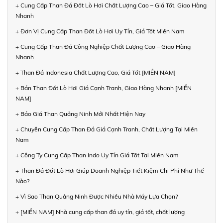
+ Cung Cấp Than Đá Đốt Lò Hơi Chất Lượng Cao – Giá Tốt, Giao Hàng
Nhanh
+ Đơn Vị Cung Cấp Than Đốt Lò Hơi Uy Tín, Giá Tốt Miền Nam
+ Cung Cấp Than Đá Công Nghiệp Chất Lượng Cao – Giao Hàng
Nhanh
+ Than Đá Indonesia Chất Lượng Cao, Giá Tốt [MIỀN NAM]
+ Bán Than Đốt Lò Hơi Giá Cạnh Tranh, Giao Hàng Nhanh [MIỀN
NAM]
+ Báo Giá Than Quảng Ninh Mới Nhất Hiện Nay
+ Chuyên Cung Cấp Than Đá Giá Cạnh Tranh, Chất Lượng Tại Miền
Nam
+ Công Ty Cung Cấp Than Indo Uy Tín Giá Tốt Tại Miền Nam
+ Than Đá Đốt Lò Hơi Giúp Doanh Nghiệp Tiết Kiệm Chi Phí Như Thế
Nào?
+ Vì Sao Than Quảng Ninh Được Nhiều Nhà Máy Lựa Chọn?
+ [MIỀN NAM] Nhà cung cấp than đá uy tín, giá tốt, chất lượng