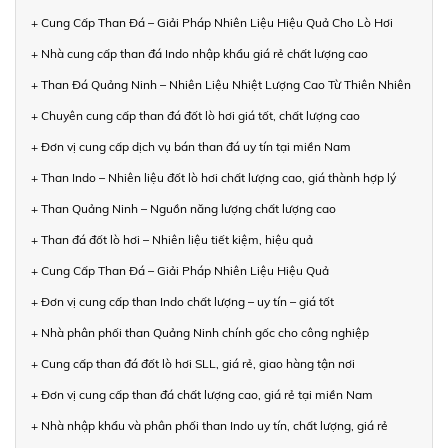
+ Cung Cấp Than Đá – Giải Pháp Nhiên Liệu Hiệu Quả Cho Lò Hơi
+ Nhà cung cấp than đá Indo nhập khẩu giá rẻ chất lượng cao
+ Than Đá Quảng Ninh – Nhiên Liệu Nhiệt Lượng Cao Từ Thiên Nhiên
+ Chuyên cung cấp than đá đốt lò hơi giá tốt, chất lượng cao
+ Đơn vị cung cấp dịch vụ bán than đá uy tín tại miền Nam
+ Than Indo – Nhiên liệu đốt lò hơi chất lượng cao, giá thành hợp lý
+ Than Quảng Ninh – Nguồn năng lượng chất lượng cao
+ Than đá đốt lò hơi – Nhiên liệu tiết kiệm, hiệu quả
+ Cung Cấp Than Đá – Giải Pháp Nhiên Liệu Hiệu Quả
+ Đơn vị cung cấp than Indo chất lượng – uy tín – giá tốt
+ Nhà phân phối than Quảng Ninh chính gốc cho công nghiệp
+ Cung cấp than đá đốt lò hơi SLL, giá rẻ, giao hàng tận nơi
+ Đơn vị cung cấp than đá chất lượng cao, giá rẻ tại miền Nam
+ Nhà nhập khẩu và phân phối than Indo uy tín, chất lượng, giá rẻ