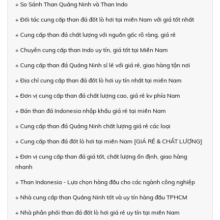
+ So Sánh Than Quảng Ninh và Than Indo
+ Đối tác cung cấp than đá đốt lò hơi tại miền Nam với giá tốt nhất
+ Cung cấp than đá chất lượng với nguồn gốc rõ ràng, giá rẻ
+ Chuyên cung cấp than Indo uy tín, giá tốt tại Miền Nam
+ Cung cấp than đá Quảng Ninh sỉ lẻ với giá rẻ, giao hàng tận nơi
+ Địa chỉ cung cấp than đá đốt lò hơi uy tín nhất tại miền Nam
+ Đơn vị cung cấp than đá chất lượng cao, giá rẻ kv phía Nam
+ Bán than đá Indonesia nhập khẩu giá rẻ tại miền Nam
+ Cung cấp than đá Quảng Ninh chất lượng giá rẻ các loại
+ Cung cấp than đá đốt lò hơi tại miền Nam [GIÁ RẺ & CHẤT LƯỢNG]
+ Đơn vị cung cấp than đá giá tốt, chất lượng ổn định, giao hàng
nhanh
+ Than Indonesia - Lựa chọn hàng đầu cho các ngành công nghiệp
+ Nhà cung cấp than Quảng Ninh tốt và uy tín hàng đầu TPHCM
+ Nhà phân phối than đá đốt lò hơi giá rẻ uy tín tại miền Nam