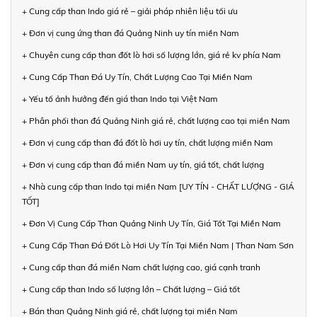
+ Cung cấp than Indo giá rẻ – giải pháp nhiên liệu tối ưu
+ Đơn vị cung ứng than đá Quảng Ninh uy tín miền Nam
+ Chuyên cung cấp than đốt lò hơi số lượng lớn, giá rẻ kv phía Nam
+ Cung Cấp Than Đá Uy Tín, Chất Lượng Cao Tại Miền Nam
+ Yếu tố ảnh hưởng đến giá than Indo tại Việt Nam
+ Phân phối than đá Quảng Ninh giá rẻ, chất lượng cao tại miền Nam
+ Đơn vị cung cấp than đá đốt lò hơi uy tín, chất lượng miền Nam
+ Đơn vị cung cấp than đá miền Nam uy tín, giá tốt, chất lượng
+ Nhà cung cấp than Indo tại miền Nam [UY TÍN - CHẤT LƯỢNG - GIÁ
TỐT]
+ Đơn Vị Cung Cấp Than Quảng Ninh Uy Tín, Giá Tốt Tại Miền Nam
+ Cung Cấp Than Đá Đốt Lò Hơi Uy Tín Tại Miền Nam | Than Nam Sơn
+ Cung cấp than đá miền Nam chất lượng cao, giá cạnh tranh
+ Cung cấp than Indo số lượng lớn – Chất lượng – Giá tốt
+ Bán than Quảng Ninh giá rẻ, chất lượng tại miền Nam