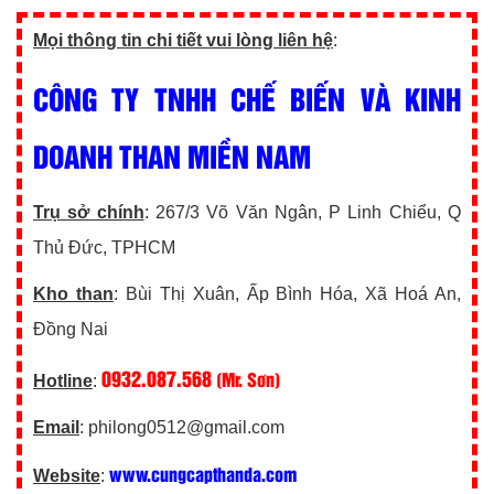
Mọi thông tin chi tiết vui lòng liên hệ
:
CÔNG TY TNHH CHẾ BIẾN VÀ KINH
DOANH THAN MIỀN NAM
Trụ sở chính
: 267/3 Võ Văn Ngân, P Linh Chiểu, Q
Thủ Đức, TPHCM
Kho than
: Bùi Thị Xuân, Ấp Bình Hóa, Xã Hoá An,
Đồng Nai
0932.087.568
(Mr. Sơn)
Hotline
:
Email
: philong0512@gmail.com
www.cungcapthanda.com
Website
: