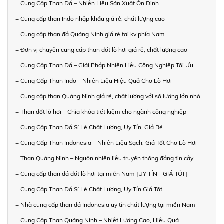
+ Cung Cấp Than Đá – Nhiên Liệu Sản Xuất Ổn Định
+ Cung cấp than Indo nhập khẩu giá rẻ, chất lượng cao
+ Cung cấp than đá Quảng Ninh giá rẻ tại kv phía Nam
+ Đơn vị chuyên cung cấp than đốt lò hơi giá rẻ, chất lượng cao
+ Cung Cấp Than Đá – Giải Pháp Nhiên Liệu Công Nghiệp Tối Ưu
+ Cung Cấp Than Indo – Nhiên Liệu Hiệu Quả Cho Lò Hơi
+ Cung cấp than Quảng Ninh giá rẻ, chất lượng với số lượng lớn nhỏ
+ Than đốt lò hơi – Chìa khóa tiết kiệm cho ngành công nghiệp
+ Cung Cấp Than Đá Sỉ Lẻ Chất Lượng, Uy Tín, Giá Rẻ
+ Cung Cấp Than Indonesia – Nhiên Liệu Sạch, Giá Tốt Cho Lò Hơi
+ Than Quảng Ninh – Nguồn nhiên liệu truyền thống đáng tin cậy
+ Cung cấp than đá đốt lò hơi tại miền Nam [UY TÍN - GIÁ TỐT]
+ Cung Cấp Than Đá Sỉ Lẻ Chất Lượng, Uy Tín Giá Tốt
+ Nhà cung cấp than đá Indonesia uy tín chất lượng tại miền Nam
+ Cung Cấp Than Quảng Ninh – Nhiệt Lượng Cao, Hiệu Quả