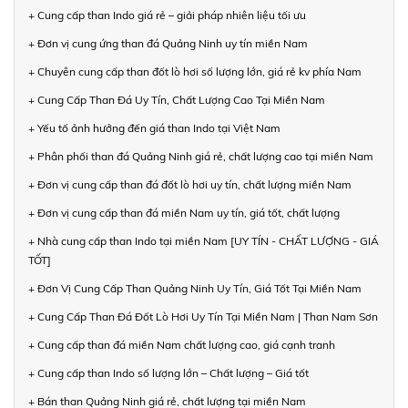
+ Cung cấp than Indo giá rẻ – giải pháp nhiên liệu tối ưu
+ Đơn vị cung ứng than đá Quảng Ninh uy tín miền Nam
+ Chuyên cung cấp than đốt lò hơi số lượng lớn, giá rẻ kv phía Nam
+ Cung Cấp Than Đá Uy Tín, Chất Lượng Cao Tại Miền Nam
+ Yếu tố ảnh hưởng đến giá than Indo tại Việt Nam
+ Phân phối than đá Quảng Ninh giá rẻ, chất lượng cao tại miền Nam
+ Đơn vị cung cấp than đá đốt lò hơi uy tín, chất lượng miền Nam
+ Đơn vị cung cấp than đá miền Nam uy tín, giá tốt, chất lượng
+ Nhà cung cấp than Indo tại miền Nam [UY TÍN - CHẤT LƯỢNG - GIÁ
TỐT]
+ Đơn Vị Cung Cấp Than Quảng Ninh Uy Tín, Giá Tốt Tại Miền Nam
+ Cung Cấp Than Đá Đốt Lò Hơi Uy Tín Tại Miền Nam | Than Nam Sơn
+ Cung cấp than đá miền Nam chất lượng cao, giá cạnh tranh
+ Cung cấp than Indo số lượng lớn – Chất lượng – Giá tốt
+ Bán than Quảng Ninh giá rẻ, chất lượng tại miền Nam