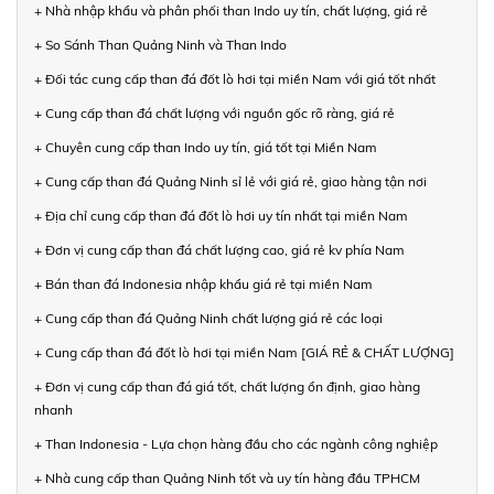
+ Nhà nhập khẩu và phân phối than Indo uy tín, chất lượng, giá rẻ
+ So Sánh Than Quảng Ninh và Than Indo
+ Đối tác cung cấp than đá đốt lò hơi tại miền Nam với giá tốt nhất
+ Cung cấp than đá chất lượng với nguồn gốc rõ ràng, giá rẻ
+ Chuyên cung cấp than Indo uy tín, giá tốt tại Miền Nam
+ Cung cấp than đá Quảng Ninh sỉ lẻ với giá rẻ, giao hàng tận nơi
+ Địa chỉ cung cấp than đá đốt lò hơi uy tín nhất tại miền Nam
+ Đơn vị cung cấp than đá chất lượng cao, giá rẻ kv phía Nam
+ Bán than đá Indonesia nhập khẩu giá rẻ tại miền Nam
+ Cung cấp than đá Quảng Ninh chất lượng giá rẻ các loại
+ Cung cấp than đá đốt lò hơi tại miền Nam [GIÁ RẺ & CHẤT LƯỢNG]
+ Đơn vị cung cấp than đá giá tốt, chất lượng ổn định, giao hàng
nhanh
+ Than Indonesia - Lựa chọn hàng đầu cho các ngành công nghiệp
+ Nhà cung cấp than Quảng Ninh tốt và uy tín hàng đầu TPHCM