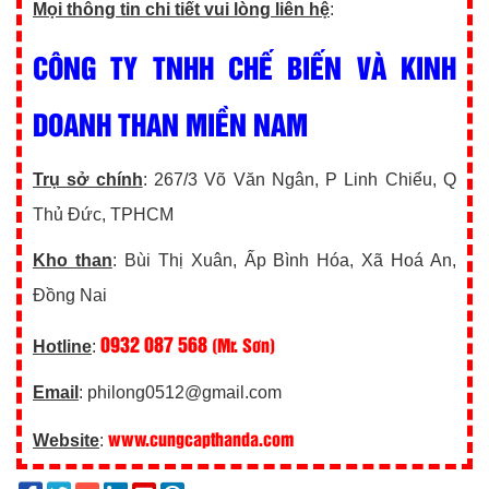
Mọi thông tin chi tiết vui lòng liên hệ
:
CÔNG TY TNHH CHẾ BIẾN VÀ KINH
DOANH THAN MIỀN NAM
Trụ sở chính
: 267/3 Võ Văn Ngân, P Linh Chiểu, Q
Thủ Đức, TPHCM
Kho than
: Bùi Thị Xuân, Ấp Bình Hóa, Xã Hoá An,
Đồng Nai
0932 087 568
(Mr. Sơn)
Hotline
:
Email
: philong0512@gmail.com
www.cungcapthanda.com
Website
: