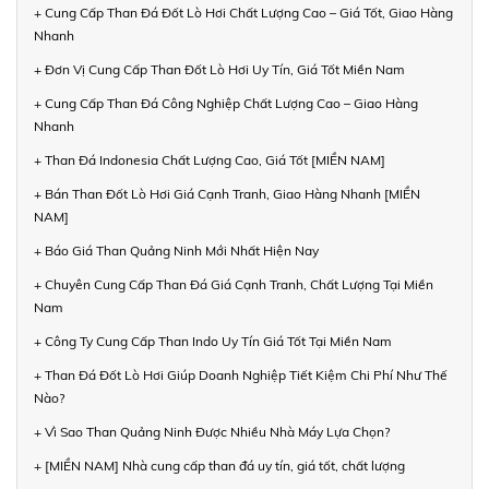
+ Cung Cấp Than Đá Đốt Lò Hơi Chất Lượng Cao – Giá Tốt, Giao Hàng
Nhanh
+ Đơn Vị Cung Cấp Than Đốt Lò Hơi Uy Tín, Giá Tốt Miền Nam
+ Cung Cấp Than Đá Công Nghiệp Chất Lượng Cao – Giao Hàng
Nhanh
+ Than Đá Indonesia Chất Lượng Cao, Giá Tốt [MIỀN NAM]
+ Bán Than Đốt Lò Hơi Giá Cạnh Tranh, Giao Hàng Nhanh [MIỀN
NAM]
+ Báo Giá Than Quảng Ninh Mới Nhất Hiện Nay
+ Chuyên Cung Cấp Than Đá Giá Cạnh Tranh, Chất Lượng Tại Miền
Nam
+ Công Ty Cung Cấp Than Indo Uy Tín Giá Tốt Tại Miền Nam
+ Than Đá Đốt Lò Hơi Giúp Doanh Nghiệp Tiết Kiệm Chi Phí Như Thế
Nào?
+ Vì Sao Than Quảng Ninh Được Nhiều Nhà Máy Lựa Chọn?
+ [MIỀN NAM] Nhà cung cấp than đá uy tín, giá tốt, chất lượng