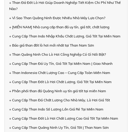
+ Than Đá Đốt Lò Hơi Giúp Doanh Nghiệp Tiết Kiệm Chi Phí Như Thế
Nào?
+ Vì Sao Than Quảng Ninh Được Nhiều Nhà Máy Lựa Chọn?
+ [MIỀN NAM] Nhà cung cấp than đá uy tín, giá tốt, chất lượng
+ Cung Cấp Than Indo Nhập Khẩu Chất Lượng, Giá Tốt Tại Miền Nam
+ Báo giá than đốt lò hơi mới nhất tại Than Nam Sơn
+ Than Quảng Ninh Cho Lò Hơi Công Nghiệp Có Gì Nổi Bật?
+ Cung Cấp Than Đá Uy Tín, Giá Tốt Tại Miền Nam | Giao Nhanh
+ Than Indonesia Chất Lượng Cao – Cung Cấp Toàn Miền Nam
+ Cung Cấp Than Đốt Lò Hơi Chất Lượng, Giá Tốt Tại Miền Nam
+ Phân phối than đá Quảng Ninh uy tín giá tốt tại miền Nam
+ Cung Cấp Than Đá Chất Lượng Cho Nhà Máy, Lò Hơi Giá Tốt
+ Cung Cấp Than Indo Số Lượng Lớn Giá Rẻ Tại Miền Nam
+ Cung Cấp Than Đốt Lò Hơi Chất Lượng Cao Giá Tốt Tại Miền Nam
+ Cung Cấp Than Quảng Ninh Uy Tín, Giá Tốt | Than Nam Sơn