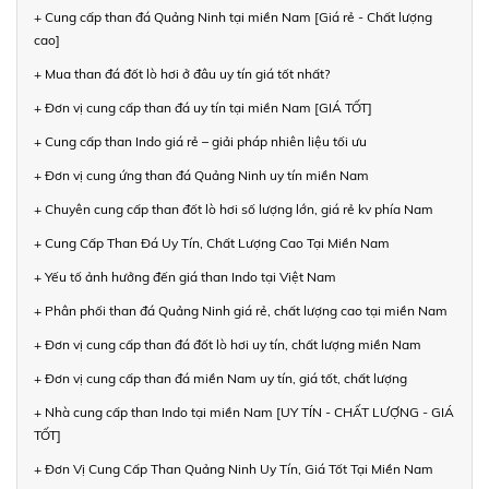
+ Cung cấp than đá Quảng Ninh tại miền Nam [Giá rẻ - Chất lượng
cao]
+ Mua than đá đốt lò hơi ở đâu uy tín giá tốt nhất?
+ Đơn vị cung cấp than đá uy tín tại miền Nam [GIÁ TỐT]
+ Cung cấp than Indo giá rẻ – giải pháp nhiên liệu tối ưu
+ Đơn vị cung ứng than đá Quảng Ninh uy tín miền Nam
+ Chuyên cung cấp than đốt lò hơi số lượng lớn, giá rẻ kv phía Nam
+ Cung Cấp Than Đá Uy Tín, Chất Lượng Cao Tại Miền Nam
+ Yếu tố ảnh hưởng đến giá than Indo tại Việt Nam
+ Phân phối than đá Quảng Ninh giá rẻ, chất lượng cao tại miền Nam
+ Đơn vị cung cấp than đá đốt lò hơi uy tín, chất lượng miền Nam
+ Đơn vị cung cấp than đá miền Nam uy tín, giá tốt, chất lượng
+ Nhà cung cấp than Indo tại miền Nam [UY TÍN - CHẤT LƯỢNG - GIÁ
TỐT]
+ Đơn Vị Cung Cấp Than Quảng Ninh Uy Tín, Giá Tốt Tại Miền Nam