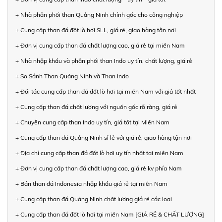
+ Nhà phân phối than Quảng Ninh chính gốc cho công nghiệp
+ Cung cấp than đá đốt lò hơi SLL, giá rẻ, giao hàng tận nơi
+ Đơn vị cung cấp than đá chất lượng cao, giá rẻ tại miền Nam
+ Nhà nhập khẩu và phân phối than Indo uy tín, chất lượng, giá rẻ
+ So Sánh Than Quảng Ninh và Than Indo
+ Đối tác cung cấp than đá đốt lò hơi tại miền Nam với giá tốt nhất
+ Cung cấp than đá chất lượng với nguồn gốc rõ ràng, giá rẻ
+ Chuyên cung cấp than Indo uy tín, giá tốt tại Miền Nam
+ Cung cấp than đá Quảng Ninh sỉ lẻ với giá rẻ, giao hàng tận nơi
+ Địa chỉ cung cấp than đá đốt lò hơi uy tín nhất tại miền Nam
+ Đơn vị cung cấp than đá chất lượng cao, giá rẻ kv phía Nam
+ Bán than đá Indonesia nhập khẩu giá rẻ tại miền Nam
+ Cung cấp than đá Quảng Ninh chất lượng giá rẻ các loại
+ Cung cấp than đá đốt lò hơi tại miền Nam [GIÁ RẺ & CHẤT LƯỢNG]