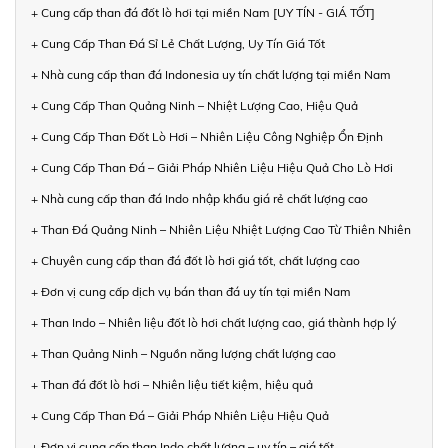
+ Cung cấp than đá đốt lò hơi tại miền Nam [UY TÍN - GIÁ TỐT]
+ Cung Cấp Than Đá Sỉ Lẻ Chất Lượng, Uy Tín Giá Tốt
+ Nhà cung cấp than đá Indonesia uy tín chất lượng tại miền Nam
+ Cung Cấp Than Quảng Ninh – Nhiệt Lượng Cao, Hiệu Quả
+ Cung Cấp Than Đốt Lò Hơi – Nhiên Liệu Công Nghiệp Ổn Định
+ Cung Cấp Than Đá – Giải Pháp Nhiên Liệu Hiệu Quả Cho Lò Hơi
+ Nhà cung cấp than đá Indo nhập khẩu giá rẻ chất lượng cao
+ Than Đá Quảng Ninh – Nhiên Liệu Nhiệt Lượng Cao Từ Thiên Nhiên
+ Chuyên cung cấp than đá đốt lò hơi giá tốt, chất lượng cao
+ Đơn vị cung cấp dịch vụ bán than đá uy tín tại miền Nam
+ Than Indo – Nhiên liệu đốt lò hơi chất lượng cao, giá thành hợp lý
+ Than Quảng Ninh – Nguồn năng lượng chất lượng cao
+ Than đá đốt lò hơi – Nhiên liệu tiết kiệm, hiệu quả
+ Cung Cấp Than Đá – Giải Pháp Nhiên Liệu Hiệu Quả
+ Đơn vị cung cấp than Indo chất lượng – uy tín – giá tốt