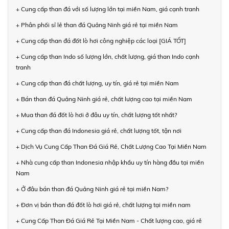
+ Cung cấp than đá với số lượng lớn tại miền Nam, giá cạnh tranh
+ Phân phối sỉ lẻ than đá Quảng Ninh giá rẻ tại miền Nam
+ Cung cấp than đá đốt lò hơi công nghiệp các loại [GIÁ TỐT]
+ Cung cấp than Indo số lượng lớn, chất lượng, giá than Indo cạnh
tranh
+ Cung cấp than đá chất lượng, uy tín, giá rẻ tại miền Nam
+ Bán than đá Quảng Ninh giá rẻ, chất lượng cao tại miền Nam
+ Mua than đá đốt lò hơi ở đâu uy tín, chất lượng tốt nhất?
+ Cung cấp than đá Indonesia giá rẻ, chất lượng tốt, tận nơi
+ Dịch Vụ Cung Cấp Than Đá Giá Rẻ, Chất Lượng Cao Tại Miền Nam
+ Nhà cung cấp than Indonesia nhập khẩu uy tín hàng đầu tại miền
Nam
+ Ở đâu bán than đá Quảng Ninh giá rẻ tại miền Nam?
+ Đơn vị bán than đá đốt lò hơi giá rẻ, chất lượng tại miền nam
+ Cung Cấp Than Đá Giá Rẻ Tại Miền Nam - Chất lượng cao, giá rẻ