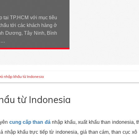
p tại TP.HCM với mục tiêu
khẩu tới các khách hàng ở
h Dương, Tây Ninh, Bình
An…
á nhập khẩu từ Indonesia
ẩu từ Indonesia
yên
cung cấp than đá
nhập khẩu, xuất khẩu than indonesia, 
á nhập khẩu trực tiếp từ indonesia, giá than cám, than cục xô 