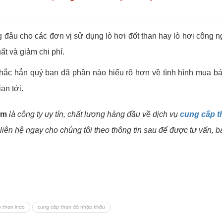
 đâu cho các đơn vị sử dụng lò hơi đốt than hay lò hơi công ng
ất và giảm chi phí.
ì chắc hẳn quý bạn đã phần nào hiểu rõ hơn về tình hình mua b
an tới.
am
là công ty uy tín, chất lượng hàng đầu về dịch vụ
cung cấp t
ên hệ ngay cho chúng tôi theo thông tin sau để được tư vấn, báo 
 than indo
cung cấp than đá nhập khẩu