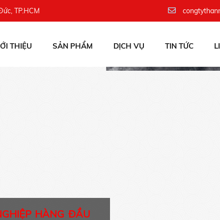
 Đức, TP.HCM
congtythan
IỚI THIỆU
SẢN PHẨM
DỊCH VỤ
TIN TỨC
L
NGHIỆP HÀNG ĐẦU