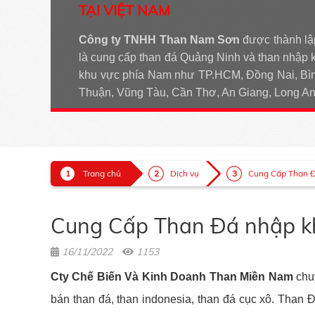
TẠI VIỆT NAM
Công ty TNHH Than Nam Sơn
được thành lậ
là cung cấp than đá Quảng Ninh và than nhập 
khu vực phía Nam như TP.HCM, Đồng Nai, Bìn
Thuận, Vũng Tàu, Cần Thơ, An Giang, Long 
Trang chủ
Dịch vụ
Cung Cấp Than Đ
Cung Cấp Than Đá nhập kh
16/11/2022
1153
Cty Chế Biến Và Kinh Doanh Than Miền Nam
chu
bán than đá, than indonesia, than đá cục xô. Than Đ