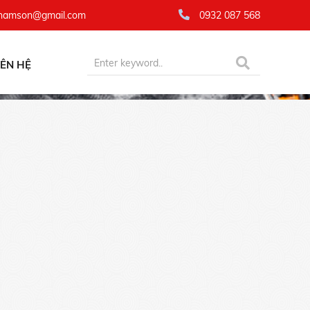
namson@gmail.com
0932 087 568
IÊN HỆ