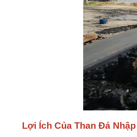
Lợi Ích Của Than Đá Nhập