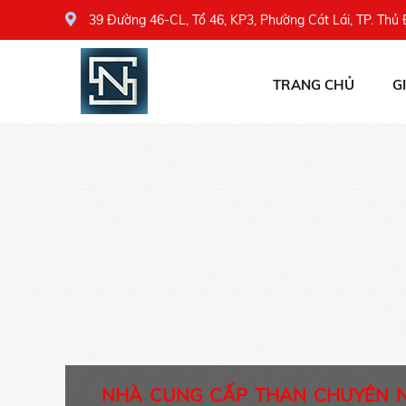
39 Đường 46-CL, Tổ 46, KP3, Phường Cát Lái, TP. Thủ
TRANG CHỦ
G
NHÀ CUNG CẤP THAN CHUYÊN 